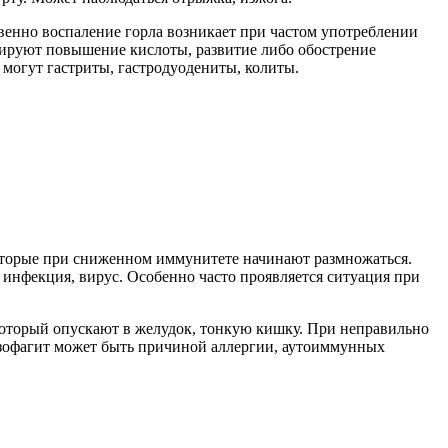
нно воспаление горла возникает при частом употреблении
цируют повышение кислоты, развитие либо обострение
 могут гастриты, гастродуодениты, колиты.
которые при сниженном иммунитете начинают размножаться.
инфекция, вирус. Особенно часто проявляется ситуация при
который опускают в желудок, тонкую кишку. При неправильно
эзофагит может быть причиной аллергии, аутоиммунных