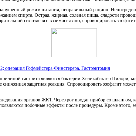
рушенный режим питания, неправильный рацион. Непосредстве
ржанием спирта. Острая, жирная, соленая пища, сладости прово
арительной системе все взаимосвязано, спровоцировать эзофагит
2; операция Гофмейстера-Финстерера. Гастрэктомия
о причиной гастрита являются бактерии Хеликобактер Пилори, 
е сниженная защитная реакция. Спровоцировать эзофагит может 
ледования органов ЖКТ. Через рот вводят прибор со шлангом, 
появляются побочные эффекты после процедуры. Кроме этого, 