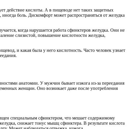
зует действие кислоты. А в пищеводе нет таких защитных
 иногда боль. Дискомфорт может распространяться от желудка
учается, когда нарушается работа сфинктеров желудка. Они не
паление слизистой, повышение кислотности желудка,
щевод, и какая была у него кислотность. Часто человек узнает
еедания.
нностями анатомии. У мужчин бывает изжога из-за переедания
еременных женщин. Оно возникает даже после употребления
щищен специальным сфинктером, что мешает содержимому
елудка, снижает тонус мышц сфинктера. В результате кислота
рту. Может наблюдаться отрыжка, изжога.