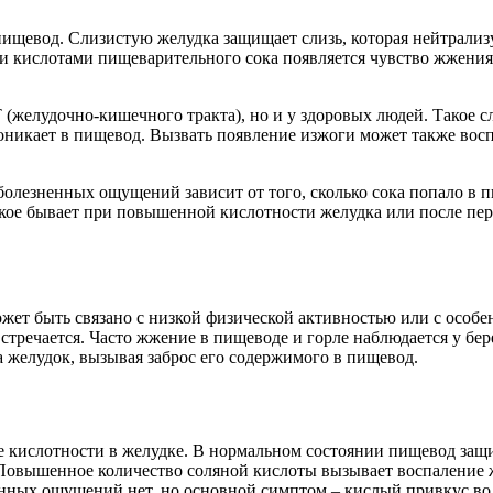
 пищевод. Слизистую желудка защищает слизь, которая нейтрали
и кислотами пищеварительного сока появляется чувство жжения,
(желудочно-кишечного тракта), но и у здоровых людей. Такое сл
оникает в пищевод. Вызвать появление изжоги может также вос
олезненных ощущений зависит от того, сколько сока попало в пи
Такое бывает при повышенной кислотности желудка или после пер
жет быть связано с низкой физической активностью или с особе
встречается. Часто жжение в пищеводе и горле наблюдается у б
 желудок, вызывая заброс его содержимого в пищевод.
 кислотности в желудке. В нормальном состоянии пищевод за
Повышенное количество соляной кислоты вызывает воспаление ж
нных ощущений нет, но основной симптом – кислый привкус во 