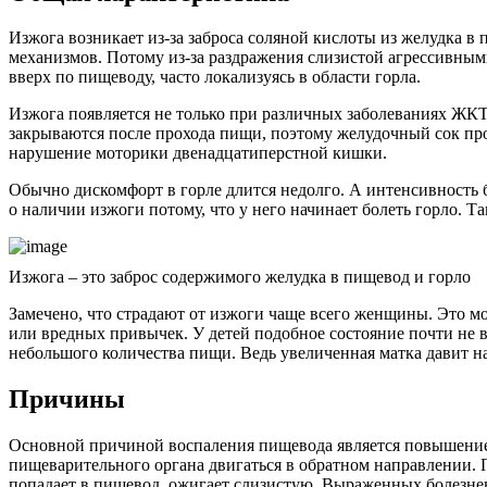
Изжога возникает из-за заброса соляной кислоты из желудка в
механизмов. Потому из-за раздражения слизистой агрессивным
вверх по пищеводу, часто локализуясь в области горла.
Изжога появляется не только при различных заболеваниях ЖКТ 
закрываются после прохода пищи, поэтому желудочный сок пр
нарушение моторики двенадцатиперстной кишки.
Обычно дискомфорт в горле длится недолго. А интенсивность б
о наличии изжоги потому, что у него начинает болеть горло. 
Изжога – это заброс содержимого желудка в пищевод и горло
Замечено, что страдают от изжоги чаще всего женщины. Это мо
или вредных привычек. У детей подобное состояние почти не 
небольшого количества пищи. Ведь увеличенная матка давит на
Причины
Основной причиной воспаления пищевода является повышение
пищеварительного органа двигаться в обратном направлении. 
попадает в пищевод, ожигает слизистую. Выраженных болезне