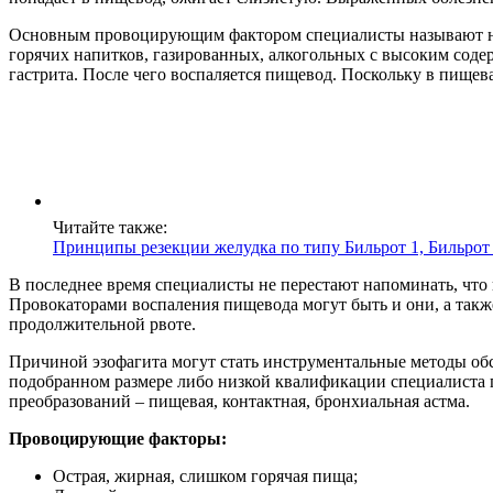
Основным провоцирующим фактором специалисты называют на
горячих напитков, газированных, алкогольных с высоким соде
гастрита. После чего воспаляется пищевод. Поскольку в пищев
Читайте также:
Принципы резекции желудка по типу Бильрот 1, Бильрот 
В последнее время специалисты не перестают напоминать, чт
Провокаторами воспаления пищевода могут быть и они, а такж
продолжительной рвоте.
Причиной эзофагита могут стать инструментальные методы обс
подобранном размере либо низкой квалификации специалиста 
преобразований – пищевая, контактная, бронхиальная астма.
Провоцирующие факторы:
Острая, жирная, слишком горячая пища;