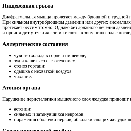
Пищеводная грыжа
Диафрагмальная мышца пролегает между брюшной и грудной по
При сильном внутрибрюшном давлении или других аномалиях п
протекает бессимптомно. Однако без должного лечения давлен
и происходит утечка желчи и кислоты в зону пищевода с посл
Аллергические состояния
чувство холода в горле и пищеводе;
зуд и кашель со слезотечением;
стеноз гортани;
одышка с нехваткой воздуха.
чихание.
Атония органа
Нарушение перистальтики мышечного слоя желудка приводит 
астении;
сильных и затянувшихся неврозов;
поражения оболочки нервов, обволакивающих желудок л
Спазм пищеводной трубки