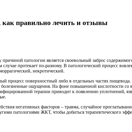
 как правильно лечить и отзывы
у причиной патологии является своевольный заброс содержимог
случае протекает по-разному. В патологический процесс вовлека
еморрагический, некротический.
ный процесс поверхностный либо в отдельных частях пищевода.
ые болезненные ощущения. На фоне повышенной кислотности со 
алифицированной терапии приводит к появлению уплотнений, яз
ые.
йствия негативных факторов – травма, случайное проглатывание
угими патологиями ЖКТ, чтобы добиться терапевтического эффек