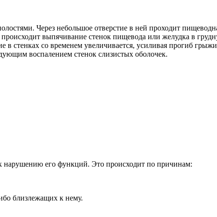
лостями. Через небольшое отверстие в ней проходит пищеводна
роисходит выпячивание стенок пищевода или желудка в грудную
ие в стенках со временем увеличивается, усиливая прогиб грыж
едующим воспалением стенок слизистых оболочек.
к нарушению его функций. Это происходит по причинам:
ибо близлежащих к нему.