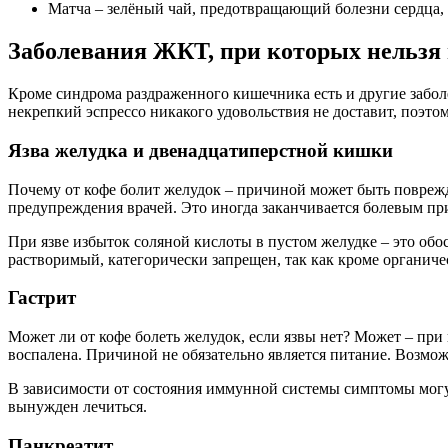
Матча – зелёный чай, предотвращающий болезни сердца, 
Заболевания ЖКТ, при которых нельзя
Кроме синдрома раздраженного кишечника есть и другие заболе
некрепкий эспрессо никакого удовольствия не доставит, поэто
Язва желудка и двенадцатиперстной кишки
Почему от кофе болит желудок – причиной может быть поврежде
предупреждения врачей. Это иногда заканчивается болевым пр
При язве избыток соляной кислоты в пустом желудке – это об
растворимый, категорически запрещен, так как кроме органич
Гастрит
Может ли от кофе болеть желудок, если язвы нет? Может – при
воспалена. Причиной не обязательно является питание. Возмож
В зависимости от состояния иммунной системы симптомы могу
вынужден лечиться.
Панкреатит