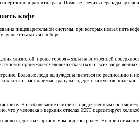
гипертонию и развитие рака. Помогает лечить перепады артериа
 пить кофе
вания пищеварительной системы, при которых нельзя пить кофе.
му лучше отказаться вообще.
ния слизистой, проще говоря – язвы на внутренней поверхности
иступом и принуждает человека отказаться от всех запрещенных
острение. Больные люди вынуждены питаться по расписанию и не
еских кислот растворимые гранулы содержат искусственные кисл
 гастрите. Это заболевание считается предъязвенным состоянием
но, что у человека в верхних отделах ЖКТ паразитирует хеликоб
т долго держаться организмом под контролем. Но при снижении