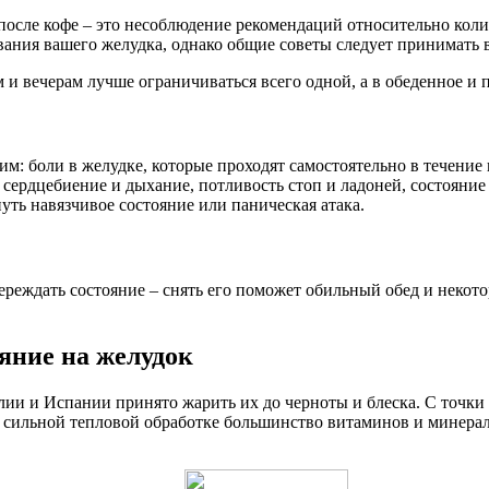
после кофе – это несоблюдение рекомендаций относительно колич
ания вашего желудка, однако общие советы следует принимать 
ам и вечерам лучше ограничиваться всего одной, а в обеденное и
: боли в желудке, которые проходят самостоятельно в течение 
 сердцебиение и дыхание, потливость стоп и ладоней, состояние
ть навязчивое состояние или паническая атака.
еждать состояние – снять его поможет обильный обед и некотор
яние на желудок
лии и Испании принято жарить их до черноты и блеска. С точки 
ри сильной тепловой обработке большинство витаминов и минер