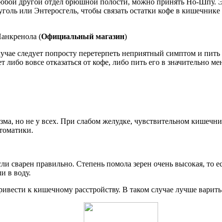
любой другой отдел брюшной полости, можно принять Но-Шпу. Эт
ль или Энтеросгель, чтобы связать остатки кофе в кишечнике 
анкренола (
Официальный магазин
)
случае следует попросту перетерпеть неприятный симптом и пит
 либо вовсе отказаться от кофе, либо пить его в значительно ме
зма, но не у всех. При слабом желудке, чувствительном кишеч
птоматики.
ли сварен правильно. Степень помола зерен очень высокая, то е
и в воду.
ривести к кишечному расстройству. В таком случае лучше варит