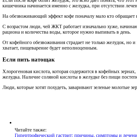
Если после кофе болит желудок, это ясно дает понять, что эт
кишечника начинается именно с желудка, при отсутствии лече
На обезвоживающий эффект кофе поначалу мало кто обращает в
С возрастом люди, чей ЖКТ работает изначально хуже, начинаю
рациона и количества воды, которое нужно выпивать в день.
От кофейного обезвоживания страдает не только желудок, но и
хватает, пищеварение будет неполноценным.
Если пить натощак
Хлорогеновая кислота, которая содержится в кофейных зернах
желудка. Наличие соляной кислоты в желудке без пищи постепе
Люди, которые хотят похудеть, заваривают зеленые молотые зер
Читайте также:
Гипертрофический гастрит: причины, симптомы и лечен