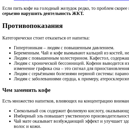
Если пить кофе на голодный желудок редко, то проблем скорее 
серьезно нарушить деятельность ЖКТ.
Противопоказания
Категорически стоит отказаться от напитка:
Гипертоникам – людям с повышенным давлением.
Беременным. Чай и кофе вымывают кальций из костей, не
Людям с повышенным холестерином. Кафестол, содержащи
Людям с хронической бессонницей. Кофеин выводится из о
изменение графика сна – это сигнал для приостановлени
Людям с серьёзными болезнями нервной системы: парано
Людям с заболеваниями сердца, к примеру, атеросклероз
Чем заменить кофе
Есть множество напитков, влияющих на концентрацию внимани
Свекольный сок содержит фолиевую кислоту, оказывающ
Имбирный эль повышает умственную производительность
Чай мате оказывает возбуждающий эффект и улучшает здо
волос и кожи.