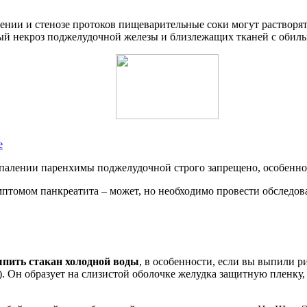
нии и стенозе протоков пищеварительные соки могут растворять
ный некроз поджелудочной железы и близлежащих тканей с обил
е
палении паренхимы поджелудочной строго запрещено, особенно 
мптомом панкреатита – может, но необходимо провести обследова
пить стакан холодной воды
, в особенности, если вы выпили р
. Он образует на слизистой оболочке желудка защитную пленку