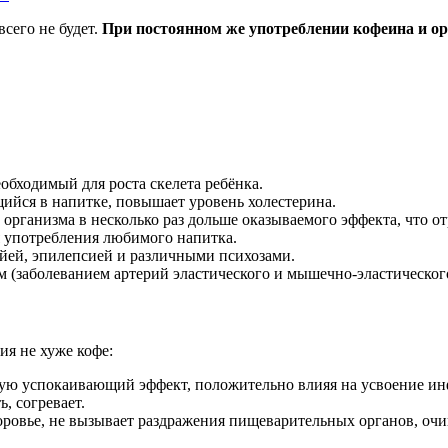
всего не будет.
При постоянном же употреблении кофеина и орг
обходимый для роста скелета ребёнка.
йся в напитке, повышает уровень холестерина.
рганизма в несколько раз дольше оказываемого эффекта, что отр
я употребления любимого напитка.
йей, эпилепсией и различными психозами.
ом (заболеванием артерий эластического и мышечно-эластическог
я не хуже кофе:
ую успокаивающий эффект, положительно влияя на усвоение ин
, согревает.
ровье, не вызывает раздражения пищеварительных органов, очи