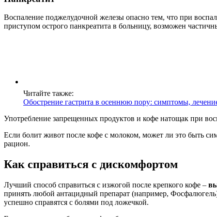
Воспаление поджелудочной железы опасно тем, что при воспале
приступом острого панкреатита в больницу, возможен частич
Читайте также:
Обострение гастрита в осеннюю пору: симптомы, лечени
Употребление запрещенных продуктов и кофе натощак при вос
Если болит живот после кофе с молоком, может ли это быть си
рацион.
Как справиться с дискомфортом
Лучший способ справиться с изжогой после крепкого кофе –
вы
принять любой антацидный препарат (например, Фосфалюгель)
успешно справятся с болями под ложечкой.