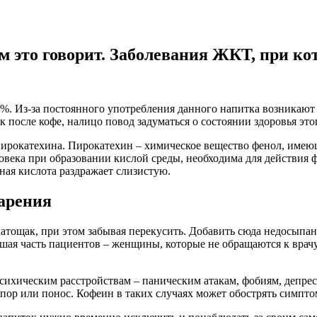
ем это говорит. Заболевания ЖКТ, при к
%. Из-за постоянного употребления данного напитка возникают
к после кофе, налицо повод задуматься о состоянии здоровья эт
ирокатехина. Пирокатехин – химическое вещество фенол, имеющ
века при образовании кислой среды, необходима для действия ф
ная кислота раздражает слизистую.
арения
 натощак, при этом забывая перекусить. Добавить сюда недосыпа
я часть пациентов – женщины, которые не обращаются к врачу 
сихическим расстройствам – паническим атакам, фобиям, депре
апор или понос. Кофеин в таких случаях может обострять симпто