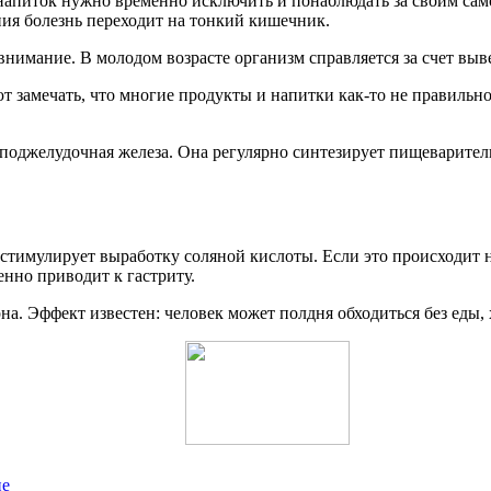
от напиток нужно временно исключить и понаблюдать за своим са
ния болезнь переходит на тонкий кишечник.
нимание. В молодом возрасте организм справляется за счет вы
т замечать, что многие продукты и напитки как-то не правильн
 поджелудочная железа. Она регулярно синтезирует пищеварител
, стимулирует выработку соляной кислоты. Если это происходит
нно приводит к гастриту.
на. Эффект известен: человек может полдня обходиться без еды, х
ие