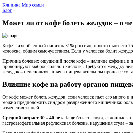
Клиника Мир семьи
Блог
›
Может ли от кофе болеть желудок – о ч
Кофе – излюбленный напиток 31% россиян, просто пьют его 75
человека, общим самочувствием. Если у человека болит желудо
Причина болевых ощущений после кофе – наличие кофеина и п
провоцируют выброс соляной кислоты. Требуются желудку чело
желудок – неиспользованная в пищеварительном процессе соля
Влияние кофе на работу органов пищев
От кофе может болеть желудок, если человек пьет его много и
можно предположить синдром раздраженного кишечника: больша
изменения тканей.
Средний возраст 30 – 40 лет.
Чаще болеют люди, склонные к п
гастроэзофагиальная рефлюксная болезнь, нарушения стула – з