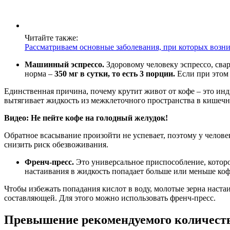
Читайте также:
Рассматриваем основные заболевания, при которых возни
Машинный эспрессо.
Здоровому человеку эспрессо, сва
норма –
350 мг в сутки, то есть 3 порции.
Если при этом 
Единственная причина, почему крутит живот от кофе – это инд
вытягивает жидкость из межклеточного пространства в кишечн
Видео: Не пейте кофе на голодный желудок!
Обратное всасывание произойти не успевает, поэтому у челове
снизить риск обезвоживания.
Френч-пресс.
Это универсальное приспособление, которо
настаивания в жидкость попадает больше или меньше кофе
Чтобы избежать попадания кислот в воду, молотые зерна наста
составляющей. Для этого можно использовать френч-пресс.
Превышение рекомендуемого количест