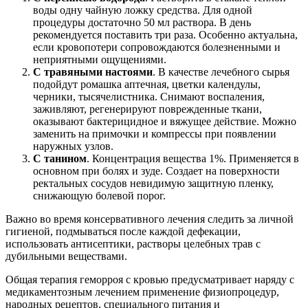
воды одну чайную ложку средства. Для одной
процедуры достаточно 50 мл раствора. В день
рекомендуется поставить три раза. Особенно актуальна,
если кровопотери сопровождаются болезненными и
неприятными ощущениями.
С травяными настоями
. В качестве лечебного сырья
подойдут ромашка аптечная, цветки календулы,
черники, тысячелистника. Снимают воспаления,
заживляют, регенерируют поврежденные ткани,
оказывают бактерицидное и вяжущее действие. Можно
заменить на примочки и компрессы при появлении
наружных узлов.
С танином
. Концентрация вещества 1%. Применяется в
основном при болях и зуде. Создает на поверхности
ректальных сосудов невидимую защитную пленку,
снижающую болевой порог.
Важно во время консервативного лечения следить за личной
гигиеной, подмываться после каждой дефекации,
использовать антисептики, растворы целебных трав с
дубильными веществами.
Общая терапия геморроя с кровью предусматривает наряду с
медикаментозным лечением применение физиопроцедур,
народных рецептов, специального питания и