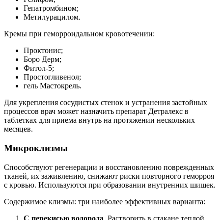
Гепатромбином;
Метилурацилом.
Кремы при геморроидальном кровотечении:
Проктонис;
Боро Дерм;
Фитол-5;
Простогливенол;
гель Мастокрель.
Для укрепления сосудистых стенок и устранения застойных
процессов врач может назначить препарат Детралекс в
таблетках для приема внутрь на протяжении нескольких
месяцев.
Микроклизмы
Способствуют регенерации и восстановлению поврежденных
тканей, их заживлению, снижают риски повторного геморроя
с кровью. Используются при образовании внутренних шишек.
Содержимое клизмы: три наиболее эффективных варианта:
С перекисью водорода
. Растворить в стакане теплой