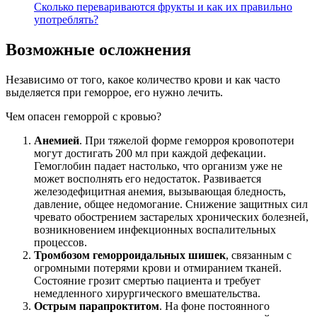
Сколько перевариваются фрукты и как их правильно
употреблять?
Возможные осложнения
Независимо от того, какое количество крови и как часто
выделяется при геморрое, его нужно лечить.
Чем опасен геморрой с кровью?
Анемией
. При тяжелой форме геморроя кровопотери
могут достигать 200 мл при каждой дефекации.
Гемоглобин падает настолько, что организм уже не
может восполнять его недостаток. Развивается
железодефицитная анемия, вызывающая бледность,
давление, общее недомогание. Снижение защитных сил
чревато обострением застарелых хронических болезней,
возникновением инфекционных воспалительных
процессов.
Тромбозом геморроидальных шишек
, связанным с
огромными потерями крови и отмиранием тканей.
Состояние грозит смертью пациента и требует
немедленного хирургического вмешательства.
Острым парапроктитом
. На фоне постоянного