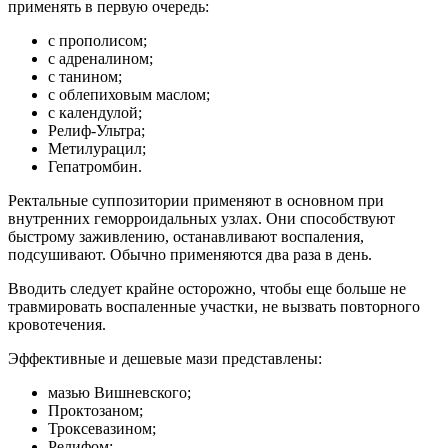
применять в первую очередь:
с прополисом;
с адреналином;
с танином;
с облепиховым маслом;
с календулой;
Релиф-Ультра;
Метилурацил;
Гепатромбин.
Ректальные суппозитории применяют в основном при
внутренних геморроидальных узлах. Они способствуют
быстрому заживлению, останавливают воспаления,
подсушивают. Обычно применяются два раза в день.
Вводить следует крайне осторожно, чтобы еще больше не
травмировать воспаленные участки, не вызвать повторного
кровотечения.
Эффективные и дешевые мази представлены:
мазью Вишневского;
Проктозаном;
Троксевазином;
Релифом;