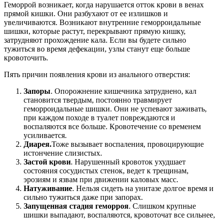
Геморрой возникает, когда нарушается отток крови в венах
прямой кишки. Они разбухают от ее излишков и
увеличиваются. Возникают внутренние геморроидальные
шишки, которые растут, перекрывают прямую кишку,
затрудняют прохождение кала. Если вы будете сильно
тужиться во время дефекации, узлы станут еще больше
кровоточить.
Пять причин появления крови из анального отверстия:
Запоры
. Опорожнение кишечника затруднено, кал
становится твердым, постоянно травмирует
геморроидальные шишки. Они не успевают заживать,
при каждом походе в туалет повреждаются и
воспаляются все больше. Кровотечение со временем
усиливается.
Диарея.
Тоже вызывает воспаления, провоцирующие
истончение слизистых.
Застой крови
. Нарушенный кровоток ухудшает
состояния сосудистых стенок, ведет к трещинам,
эрозиям и язвам при движении каловых масс.
Натуживание
. Нельзя сидеть на унитазе долгое время и
сильно тужиться даже при запорах.
Запущенная стадия геморроя
. Слишком крупные
шишки выпадают, воспаляются, кровоточат все сильнее,