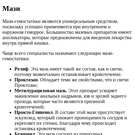
Мази
Мази-гемостатики являются универсальным средством,
поскольку успешно применяются при внутреннем и
наружном геморрое. Большинство мазевых препаратов имеют
аппликаторы, которые предназначены для введения лекарства
внутрь прямой кишки.
Чаще всего специалисты назначают следующие мази-
гемостатики:
Релиф
. Эта мазь имеет такой же состав, как и свечи,
поэтому моментально останавливает кровотечение.
Проктозан
. Обладает теми же свойствами, что и свечи
Проктозан;
Метилурациловая мазь
. Этот препарат ускоряет
заживление анальных надрывов, язв и эрозий заднего
прохода, которые часто являются причиной
кровотечений;
Прокто-Гливенол
. В составе этой мази присутствует
эскулозид, который снижает проницаемость сосудов и
укрепляет их стенки, благодаря чему происходит
остановка кровотечения;
Безорнил
. Эта мазь состоит из природных