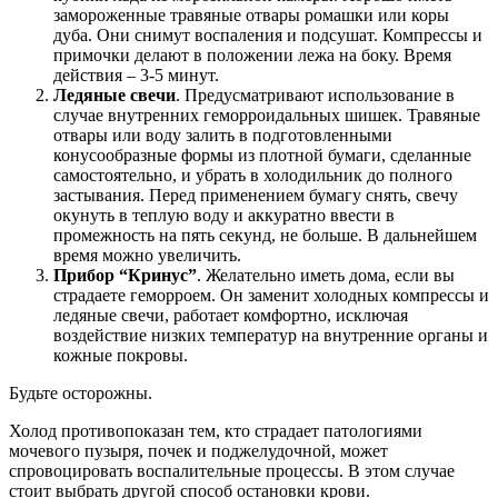
замороженные травяные отвары ромашки или коры
дуба. Они снимут воспаления и подсушат. Компрессы и
примочки делают в положении лежа на боку. Время
действия – 3-5 минут.
Ледяные свечи
. Предусматривают использование в
случае внутренних геморроидальных шишек. Травяные
отвары или воду залить в подготовленными
конусообразные формы из плотной бумаги, сделанные
самостоятельно, и убрать в холодильник до полного
застывания. Перед применением бумагу снять, свечу
окунуть в теплую воду и аккуратно ввести в
промежность на пять секунд, не больше. В дальнейшем
время можно увеличить.
Прибор “Кринус”
. Желательно иметь дома, если вы
страдаете геморроем. Он заменит холодных компрессы и
ледяные свечи, работает комфортно, исключая
воздействие низких температур на внутренние органы и
кожные покровы.
Будьте осторожны.
Холод противопоказан тем, кто страдает патологиями
мочевого пузыря, почек и поджелудочной, может
спровоцировать воспалительные процессы. В этом случае
стоит выбрать другой способ остановки крови.