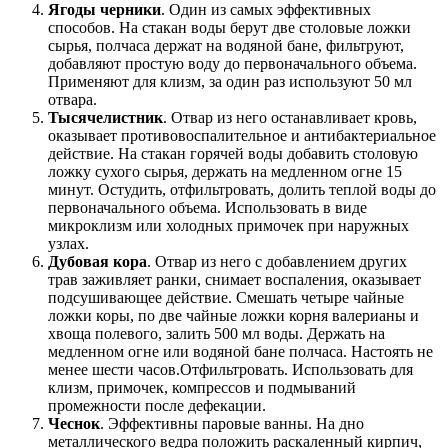
Ягоды черники
. Один из самых эффективных
способов. На стакан воды берут две столовые ложки
сырья, полчаса держат на водяной бане, фильтруют,
добавляют простую воду до первоначального объема.
Применяют для клизм, за один раз используют 50 мл
отвара.
Тысячелистник
. Отвар из него останавливает кровь,
оказывает противовоспалительное и антибактериальное
действие. На стакан горячей воды добавить столовую
ложку сухого сырья, держать на медленном огне 15
минут. Остудить, отфильтровать, долить теплой воды до
первоначального объема. Использовать в виде
микроклизм или холодных примочек при наружных
узлах.
Дубовая кора
. Отвар из него с добавлением других
трав заживляет ранки, снимает воспаления, оказывает
подсушивающее действие. Смешать четыре чайные
ложки коры, по две чайные ложки корня валерианы и
хвоща полевого, залить 500 мл воды. Держать на
медленном огне или водяной бане полчаса. Настоять не
менее шести часов.Отфильтровать. Использовать для
клизм, примочек, компрессов и подмываний
промежности после дефекации.
Чеснок
. Эффективны паровые ванны. На дно
металлического ведра положить раскаленный кирпич,