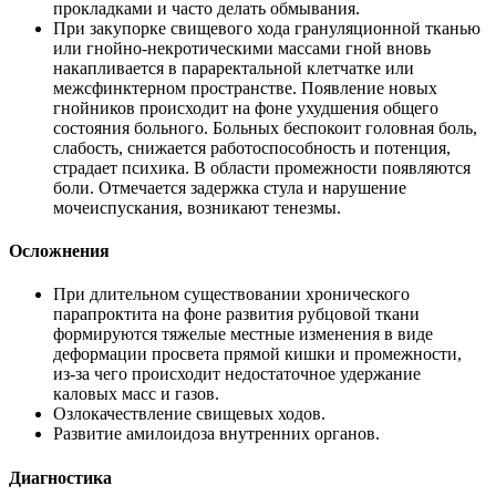
прокладками и часто делать обмывания.
При закупорке свищевого хода грануляционной тканью
или гнойно-некротическими массами гной вновь
накапливается в параректальной клетчатке или
межсфинктерном пространстве. Появление новых
гнойников происходит на фоне ухудшения общего
состояния больного. Больных беспокоит головная боль,
слабость, снижается работоспособность и потенция,
страдает психика. В области промежности появляются
боли. Отмечается задержка стула и нарушение
мочеиспускания, возникают тенезмы.
Осложнения
При длительном существовании хронического
парапроктита на фоне развития рубцовой ткани
формируются тяжелые местные изменения в виде
деформации просвета прямой кишки и промежности,
из-за чего происходит недостаточное удержание
каловых масс и газов.
Озлокачествление свищевых ходов.
Развитие амилоидоза внутренних органов.
Диагностика