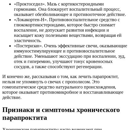
«Проктоседил». Мазь с кортикостероидными
гормонами. Она блокирует воспалительный процесс,
оказывает обезболивающее и противоотечное действие.
«Локакортен-Н». Противовоспалительное средство с
глюкокортикостероидами, которое быстро снимает
воспаление, не допускает развития инфекции и
насыщает кожу полезными веществами, возвращая ей
эластичность.
«Постеризан». Очень эффективные свечи, оказывающие
иммуностимулирующее и противовоспалительное
действие. Уменьшают экссудацию при воспалении, зуд,
отек и гиперемию, улучшают тонус кровеносных
сосудов, а также способствуют регенерации.
И конечно же, рассказывая о том, как лечить парапроктит,
нельзя не упомянуть о свечах с прополисом. Это
гомеопатическое средство натурального происхождения,
которое оказывает противомикробное и восстанавливающее
действие.
Признаки и симптомы хронического
парапроктита
Хронические парапроктиты часто возникают при