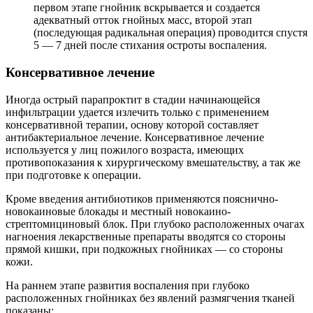
первом этапе гнойник вскрывается и создается
адекватный отток гнойных масс, второй этап
(последующая радикальная операция) проводится спустя
5 — 7 дней после стихания остроты воспаления.
Консервативное лечение
Иногда острый парапроктит в стадии начинающейся
инфильтрации удается излечить только с применением
консервативной терапии, основу которой составляет
антибактериальное лечение. Консервативное лечение
используется у лиц пожилого возраста, имеющих
противопоказания к хирургическому вмешательству, а так же
при подготовке к операции.
Кроме введения антибиотиков применяются пояснично-
новокаиновые блокады и местный новокаино-
стрептомициновый блок. При глубоко расположенных очагах
нагноения лекарственные препараты вводятся со стороны
прямой кишки, при подкожных гнойниках — со стороны
кожи.
На раннем этапе развития воспаления при глубоко
расположенных гнойниках без явлений размягчения тканей
показаны: