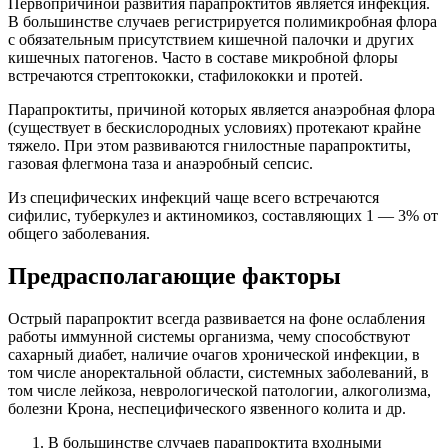
Первопричиной развития парапроктитов является инфекция.
В большинстве случаев регистрируется полимикробная флора
с обязательным присутствием кишечной палочки и других
кишечных патогенов. Часто в составе микробной флоры
встречаются стрептококки, стафилококки и протей.
Парапроктиты, причиной которых является анаэробная флора
(существует в бескислородных условиях) протекают крайне
тяжело. При этом развиваются гнилостные парапроктиты,
газовая флегмона таза и анаэробный сепсис.
Из специфических инфекций чаще всего встречаются
сифилис, туберкулез и актиномикоз, составляющих 1 — 3% от
общего заболевания.
Предрасполагающие факторы
Острый парапроктит всегда развивается на фоне ослабления
работы иммунной системы организма, чему способствуют
сахарный диабет, наличие очагов хронической инфекции, в
том числе аноректальной области, системных заболеваний, в
том числе лейкоза, неврологической патологии, алкоголизма,
болезни Крона, неспецифического язвенного колита и др.
В большинстве случаев парапроктита входными