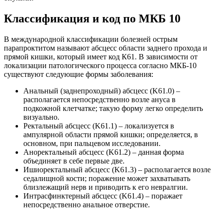
Классификация и код по МКБ 10
В международной классификации болезней острым
парапроктитом называют абсцесс области заднего прохода и
прямой кишки, который имеет код К61. В зависимости от
локализации патологического процесса согласно МКБ-10
существуют следующие формы заболевания:
Анальный (заднепроходный) абсцесс (K61.0) –
располагается непосредственно возле ануса в
подкожной клетчатке; такую форму легко определить
визуально.
Ректальный абсцесс (K61.1) – локализуется в
ампулярной области прямой кишки; определяется, в
основном, при пальцевом исследовании.
Аноректальный абсцесс (K61.2) – данная форма
объединяет в себе первые две.
Ишиоректальный абсцесс (K61.3) – располагается возле
седалищной кости; поражение может захватывать
близлежащий нерв и приводить к его невралгии.
Интрасфинктерный абсцесс (K61.4) – поражает
непосредственно анальное отверстие.