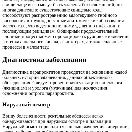
свищи чаще всего могут быть удалены без осложнений, но
иногда длительно существующие свищевые ходы
способствуют распространению вялотекущего гнойного
воспаления в труднодоступные анатомические образования
малого таза, что ведет к неполному удалению инфекции и
последующим рецидивам. Обширный продолжительный
гнойный процесс может спровоцировать рубцовые изменения
в стенках анального канала, сфинктерах, а также спаечные
процессы в малом тазу.
Диагностика заболевания
Диагностика парапроктитов проводится на основании жалоб
больных, истории заболевания, данных объективного
обследования. Следует провести консультацию гинеколога
(женщинам) и уролога (мужчинам) для исключения
осложнений острого парапроктита.
Наружный осмотр
Ввиду болезненности ректальные абсцессы легко
обнаруживаются при наружном осмотре и пальпации.
Наружный осмотр проводится с целью выявления гиперемии,
отека и обнаружения болезненного инфильтрата или