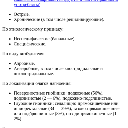
употреблять?
Острые.
Хронические (в том числе рецидивирующие).
По этиологическому признаку:
Неспецифические (банальные).
Специфические.
По виду возбудителя:
Аэробные.
Анаэробные, в том числе клостридиальные и
неклостридиальные.
По локализации очагов нагноения:
Поверхностные гнойники: подкожные (56%),
подслизистые (2 — 6%), подкожно-подслизистые.
Глубокие гнойники: седалищно-прямокишечные или
ишиоректальные (34 — 39%), тазово-прямокишечные
или подбрюшинные (8%), позадипрямокишечные (1 —
2%).