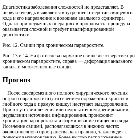
Диагностика заболевания сложностей не представляет. В
первую очередь выявляется внутреннее отверстие свищевого
хода и его направление к волокнам анального сфинктера.
Однако при неудачных операциях в прошлом эта процедура
оказывается сложной и требует квалифицированной
диагностики.
Рис. 12. Свищи при хроническом парапроктите.
Рис. 13 и 14. На фото слева наружное свищевое отверстие при
хроническом парапроктите, справа — деформация анального
канала и множественные свищи.
Прогноз
После своевременного полного хирургического лечения
острого парапроктита (с иссечением пораженной крипты и
гнойного хода в прямую кишку) наступает выздоровление.
При отсутствии лечения или недостаточном дренировании,
неудалении источника инфицирования, происходит
хронизация парапроктита и формирование свищевого хода.
Иссечение свищей, располагающихся в нижних частях
околокишечного пространства, как правило, также ведет к
полному выздоровлению. Более высоко расположенные