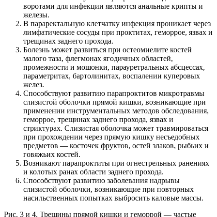
воротами для инфекции являются анальные крипты и
железы.
В параректальную клетчатку инфекция проникает через
лимфатические сосуды при проктитах, геморрое, язвах и
трещинах заднего прохода.
Болезнь может развиться при остеомиелите костей
малого таза, флегмонах ягодичных областей,
промежности и мошонки, парауретральных абсцессах,
параметритах, бартолинитах, воспалении куперовых
желез.
Способствуют развитию парапроктитов микротравмы
слизистой оболочки прямой кишки, возникающие при
применении инструментальных методов обследования,
геморрое, трещинах заднего прохода, язвах и
стриктурах. Слизистая оболочка может травмироваться
при прохождении через прямую кишку несъедобных
предметов — косточек фруктов, остей злаков, рыбьих и
говяжьих костей.
Возникают парапроктиты при огнестрельных ранениях
и колотых ранах области заднего прохода.
Способствуют развитию заболевания надрывы
слизистой оболочки, возникающие при повторных
насильственных попытках выбросить каловые массы.
Рис. 3 и 4. Трещины прямой кишки и геморрой — частые