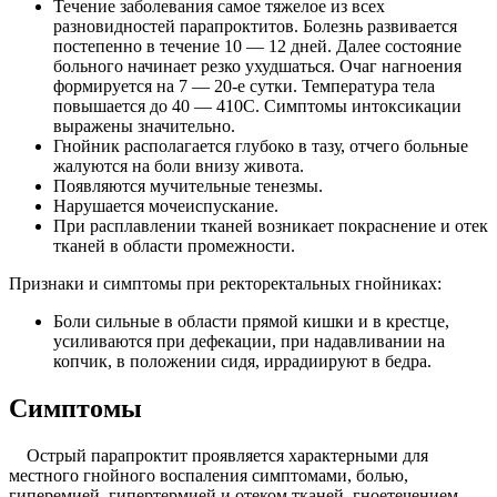
Течение заболевания самое тяжелое из всех
разновидностей парапроктитов. Болезнь развивается
постепенно в течение 10 — 12 дней. Далее состояние
больного начинает резко ухудшаться. Очаг нагноения
формируется на 7 — 20-е сутки. Температура тела
повышается до 40 — 410С. Симптомы интоксикации
выражены значительно.
Гнойник располагается глубоко в тазу, отчего больные
жалуются на боли внизу живота.
Появляются мучительные тенезмы.
Нарушается мочеиспускание.
При расплавлении тканей возникает покраснение и отек
тканей в области промежности.
Признаки и симптомы при ректоректальных гнойниках:
Боли сильные в области прямой кишки и в крестце,
усиливаются при дефекации, при надавливании на
копчик, в положении сидя, иррадиируют в бедра.
Симптомы
Острый парапроктит проявляется характерными для
местного гнойного воспаления симптомами, болью,
гиперемией, гипертермией и отеком тканей, гноетечением.