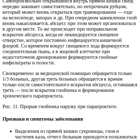
Самопроизвольно открывшийся внутрь прямой кишки свищ
нередко заживает самостоятельно, но непрочным рубцом,
который может вновь открыться при травмировании — езде
на велосипеде, запорах и др. При очередном заживлении гной
вновь накапливается, абсцесс при этом может организоваться
в другом месте. То же происходит при неправильном
вскрытии абсцесса, когда не ликвидируется свищевое
отверстие, которое постоянно инфицируется кишечной
флорой. Со временем вокруг свищевого хода формируется
соединительная ткань, а в жировой клетчатке при
недостаточном дренировании формируются гнойные
инфильтраты и полости.
Своевременно за медицинской помощью обращается только
1/3 больных, другая треть больных обращается к врачам
только после самостоятельного вскрытия абсцесса, оставшаяся
треть — после вскрытия гнойника и формирования
хронического парапроктита.
Рис. 11. Прорыв гнойника наружу при парапроктите.
Признаки и симптомы заболевания
Выделения из прямой кишки сукровицы, гноя и
частичек кала, отчего больным приходится пользоваться