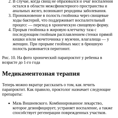
В случае, когда свищ не образовался и очаг воспаления
остался в области межсфинктерного пространства и
анальных желез, возникают рецидивы заболевания.
Проникновение в полость гнойника через свищевые
ходы бактерий, что поддерживает воспалительный
процесс — переход в хроническую свищевую форму.
Прорыв гнойника в жировую клетчатку таза с
последующим гнойным расплавлением стенки прямой
кишки и/или мочеточника у мужчин, влагалища — у
женщин. При прорыве гнойных масс в брюшную
полость развивается перитонит.
Рис. 10. На фото хронический парапроктит у ребенка в
возрасте до 1-го года
Медикаментозная терапия
Теперь можно вкратце рассказать о том, как лечить
парапроктит. Как правило, проктолог назначает следующие
препараты:
Мазь Вишневского. Комбинированное лекарство,
которое дезинфицирует, устраняет воспаление, а также
способствует регенерации поврежденных участков.