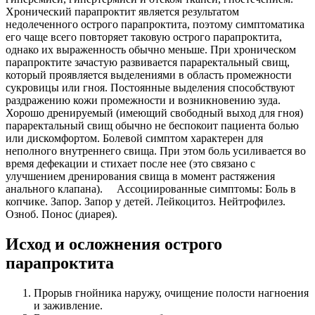
Хронический парапроктит является результатом
недолеченного острого парапроктита, поэтому симптоматика
его чаще всего повторяет таковую острого парапроктита,
однако их выраженность обычно меньше. При хроническом
парапроктите зачастую развивается параректальный свищ,
который проявляется выделениями в область промежности
сукровицы или гноя. Постоянные выделения способствуют
раздражению кожи промежности и возникновению зуда.
Хорошо дренируемый (имеющий свободный выход для гноя)
параректальный свищ обычно не беспокоит пациента болью
или дискомфортом. Болевой симптом характерен для
неполного внутреннего свища. При этом боль усиливается во
время дефекации и стихает после нее (это связано с
улучшением дренирования свища в момент растяжения
анального клапана). Ассоциированные симптомы: Боль в
копчике. Запор. Запор у детей. Лейкоцитоз. Нейтрофилез.
Озноб. Понос (диарея).
Исход и осложнения острого
парапроктита
Прорыв гнойника наружу, очищение полости нагноения
и заживление.