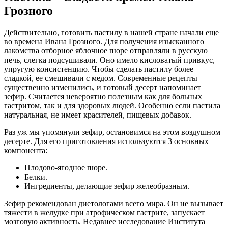
Грозного
Действительно, готовить пастилу в нашей стране начали еще
во времена Ивана Грозного. Для получения изысканного
лакомства отборное яблочное пюре отправляли в русскую
печь, слегка подсушивали. Оно имело кисловатый привкус,
упругую консистенцию. Чтобы сделать пастилу более
сладкой, ее смешивали с медом. Современные рецепты
существенно изменились, и готовый десерт напоминает
зефир. Считается невероятно полезным как для больных
гастритом, так и для здоровых людей. Особенно если пастила
натуральная, не имеет красителей, пищевых добавок.
Раз уж мы упомянули зефир, остановимся на этом воздушном
десерте. Для его приготовления используются 3 основных
компонента:
Плодово-ягодное пюре.
Белки.
Ингредиенты, делающие зефир желеобразным.
Зефир рекомендован диетологами всего мира. Он не вызывает
тяжести в желудке при атрофическом гастрите, запускает
мозговую активность. Недавнее исследование Института