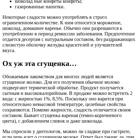
шоколад ные конфеты конфеты;
газированные напитки.
Некоторые сладости можно употреблять в строго
ограниченном количестве. К ним относится мороженое,
шоколад, домашнее варенье. Обычно они разрешаются к
употреблению в период ремиссии заболевания. Предпочтение
отдается десертам с натуральным составом, без раздражающих
слизистую оболочку желудка красителей и улучшителей
вкуса.
Ох уж эта сгущенка…
Обожаемым лакомством для многих людей является
сгущенное молоко. Для его получения обычное молоко
подвергают термической обработке. Продукт получается
сытным и высококалорийным. В продаже можно встретить 2
вида: с жирностью 1%, 8,5%. Поскольку оно варится при
относительно невысокой температуре, целебные свойства
сохраняются. Помимо жирности, сладость отличается своим
составом. Бывает сгущенка вареная (темно-коричневого
цвета), с добавлением сливок и даже шоколада.
Мы спросили у диетологов, можно ли сладкое при гастрите,
если речь идет о сгущенном молоке. Ответ был таким: да, при