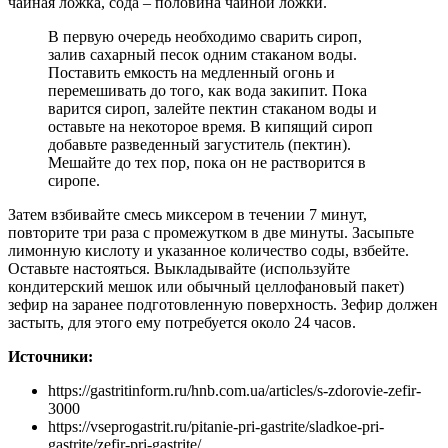
чайная ложка, сода – половина чайной ложки.
В первую очередь необходимо сварить сироп,
залив сахарный песок одним стаканом воды.
Поставить емкость на медленный огонь и
перемешивать до того, как вода закипит. Пока
варится сироп, залейте пектин стаканом воды и
оставьте на некоторое время. В кипящий сироп
добавьте разведенный загуститель (пектин).
Мешайте до тех пор, пока он не растворится в
сиропе.
Затем взбивайте смесь миксером в течении 7 минут,
повторите три раза с промежутком в две минуты. Засыпьте
лимонную кислоту и указанное количество соды, взбейте.
Оставьте настояться. Выкладывайте (используйте
кондитерский мешок или обычный целлофановый пакет)
зефир на заранее подготовленную поверхность. Зефир должен
застыть, для этого ему потребуется около 24 часов.
Источники:
https://gastritinform.ru/hnb.com.ua/articles/s-zdorovie-zefir-
3000
https://vseprogastrit.ru/pitanie-pri-gastrite/sladkoe-pri-
gastrite/zefir-pri-gastrite/