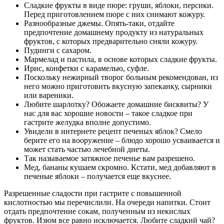
Сладкие фрукты в виде пюре: груши, яблоки, персики.
Перед приготовлением пюре с них снимают кожуру.
Разнообразные джемы. Опять-таки, отдайте
предпочтение домашнему продукту из натуральных
фруктов, с которых предварительно сняли кожуру.
Пудинги с сахаром.
Мармелад и пастила, в основе которых сладкие фрукты.
Ирис, конфетки с карамелью, суфле.
Поскольку нежирный творог больным рекомендован, из
него можно приготовить вкусную запеканку, сырники
или вареники.
Любите шарлотку? Обожаете домашние бисквиты? У
нас для вас хорошие новости – такое сладкое при
гастрите желудка вполне допустимо.
Увидели в интернете рецепт печеных яблок? Смело
берите его на вооружение – блюдо хорошо усваивается и
может стать частью лечебной диеты.
Так называемое затяжное печенье вам разрешено.
Мед, бананы кушаем скромно. Кстати, мед добавляют в
печеные яблоки – получается еще вкуснее.
Разрешенные сладости при гастрите с повышенной
кислотностью мы перечислили. На очереди напитки. Стоит
отдать предпочтение сокам, полученным из некислых
фруктов. Изюм все равно исключается. Любите сладкий чай?