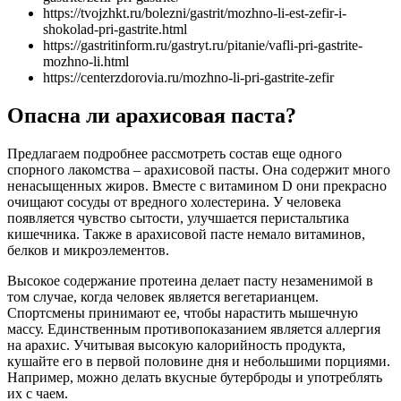
https://tvojzhkt.ru/bolezni/gastrit/mozhno-li-est-zefir-i-
shokolad-pri-gastrite.html
https://gastritinform.ru/gastryt.ru/pitanie/vafli-pri-gastrite-
mozhno-li.html
https://centerzdorovia.ru/mozhno-li-pri-gastrite-zefir
Опасна ли арахисовая паста?
Предлагаем подробнее рассмотреть состав еще одного
спорного лакомства – арахисовой пасты. Она содержит много
ненасыщенных жиров. Вместе с витамином D они прекрасно
очищают сосуды от вредного холестерина. У человека
появляется чувство сытости, улучшается перистальтика
кишечника. Также в арахисовой пасте немало витаминов,
белков и микроэлементов.
Высокое содержание протеина делает пасту незаменимой в
том случае, когда человек является вегетарианцем.
Спортсмены принимают ее, чтобы нарастить мышечную
массу. Единственным противопоказанием является аллергия
на арахис. Учитывая высокую калорийность продукта,
кушайте его в первой половине дня и небольшими порциями.
Например, можно делать вкусные бутерброды и употреблять
их с чаем.