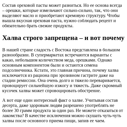
Состав ореховой пасты может разниться. Но ее основа всегда
– орешки, которые измельчают сильно-сильно, так, что они
выделяют масло и приобретают кремовую структуру. Чтобы
вышла вкусная ореховая паста, нужно соблюдать рецепт и
обязательно брать свежие продукты.
Халва строго запрещена – и вот почему
В нашей стране сладость с Востока представлена в большом
разнообразии. В супермаркетах встречаются варианты с
какао, небольшим количеством меда, орешками. Однако
основным компонентом были и остаются семена
подсолнечника. Кстати, это главная причина, почему халва
исключается из рациона при эрозивном гастрите даже на
стадии ремиссии. Она очень долго и тяжело переваривается,
провоцирует сильнейшую изжогу и тяжесть. Даже скромный
кусочек халвы может спровоцировать обострение.
А вот еще один интересный факт о халве. Учитывая состав
десерта, даже здоровым людям разрешено употреблять не
более 30 грамм продукта за один раз. Не можете отказаться от
лакомства? В качестве исключения можно скушать чуть-чуть
халвы после основного приема пищи, запив ее чаем.