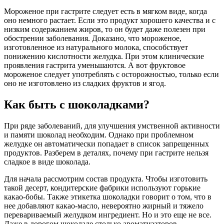
Мороженое при гастрите следует есть в мягком виде, когда
оно немного растает. Если это продукт хорошего качества и с
низким содержанием жиров, то он будет даже полезен при
обострении заболевания. Доказано, что мороженое,
изготовленное из натурального молока, способствует
понижению кислотности желудка. При этом клинические
проявления гастрита уменьшаются. А вот фруктовое
мороженое следует употреблять с осторожностью, только если
оно не изготовлено из сладких фруктов и ягод.
Как быть с шоколадками?
При ряде заболеваний, для улучшения умственной активности
и памяти шоколад необходим. Однако при проблемном
желудке он автоматически попадает в список запрещенных
продуктов. Разберем в деталях, почему при гастрите нельзя
сладкое в виде шоколада.
Для начала рассмотрим состав продукта. Чтобы изготовить
такой десерт, кондитерские фабрики используют горькие
какао-бобы. Также этикетка шоколадки говорит о том, что в
нее добавляют какао-масло, невероятно жирный и тяжело
перевариваемый желудком ингредиент. Но и это еще не все.
Даже в дорогом шоколаде столько ароматизаторов,