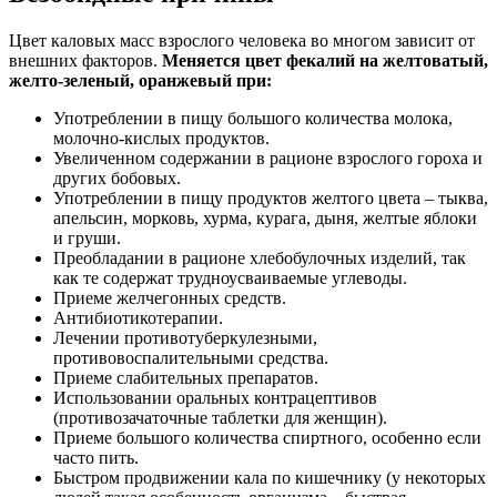
Цвет каловых масс взрослого человека во многом зависит от
внешних факторов.
Меняется цвет фекалий на желтоватый,
желто-зеленый, оранжевый при:
Употреблении в пищу большого количества молока,
молочно-кислых продуктов.
Увеличенном содержании в рационе взрослого гороха и
других бобовых.
Употреблении в пищу продуктов желтого цвета – тыква,
апельсин, морковь, хурма, курага, дыня, желтые яблоки
и груши.
Преобладании в рационе хлебобулочных изделий, так
как те содержат трудноусваиваемые углеводы.
Приеме желчегонных средств.
Антибиотикотерапии.
Лечении противотуберкулезными,
противовоспалительными средства.
Приеме слабительных препаратов.
Использовании оральных контрацептивов
(противозачаточные таблетки для женщин).
Приеме большого количества спиртного, особенно если
часто пить.
Быстром продвижении кала по кишечнику (у некоторых