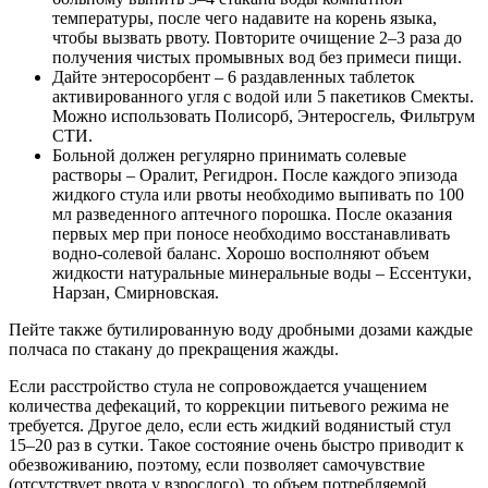
температуры, после чего надавите на корень языка,
чтобы вызвать рвоту. Повторите очищение 2–3 раза до
получения чистых промывных вод без примеси пищи.
Дайте энтеросорбент – 6 раздавленных таблеток
активированного угля с водой или 5 пакетиков Смекты.
Можно использовать Полисорб, Энтеросгель, Фильтрум
СТИ.
Больной должен регулярно принимать солевые
растворы – Оралит, Регидрон. После каждого эпизода
жидкого стула или рвоты необходимо выпивать по 100
мл разведенного аптечного порошка. После оказания
первых мер при поносе необходимо восстанавливать
водно-солевой баланс. Хорошо восполняют объем
жидкости натуральные минеральные воды – Ессентуки,
Нарзан, Смирновская.
Пейте также бутилированную воду дробными дозами каждые
полчаса по стакану до прекращения жажды.
Если расстройство стула не сопровождается учащением
количества дефекаций, то коррекции питьевого режима не
требуется. Другое дело, если есть жидкий водянистый стул
15–20 раз в сутки. Такое состояние очень быстро приводит к
обезвоживанию, поэтому, если позволяет самочувствие
(отсутствует рвота у взрослого), то объем потребляемой