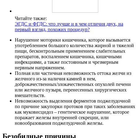
Читайте также:
ЭГДС и ФГДС: что лучше и в чем отличия двух, на
первый взгляд, похожих процедур?
Нарушение моторики кишечника, которое вызывается
употреблением большого количества жирной и тяжелой
пищи, бесконтрольным применением слабительных
препаратов, воспалением кишечника, кишечными
инфекциями, а также постоянным и чрезмерным
нервным напряжением.
Полная или частичная невозможность оттока желчи из
желчного из-за наличия камней в нем,
доброкачественных/злокачественных опухолей печени
или желчного пузыря, перенесенных хирургических
вмешательств.
Невозможность выделения ферментов поджелудочной
по причине закупорки протоков при таких заболеваниях
как муковисцидоз – генетическое нарушение, которое
поражает железы внутренней секреции, или
новообразования поджелудочной железы.
Безобидные причины