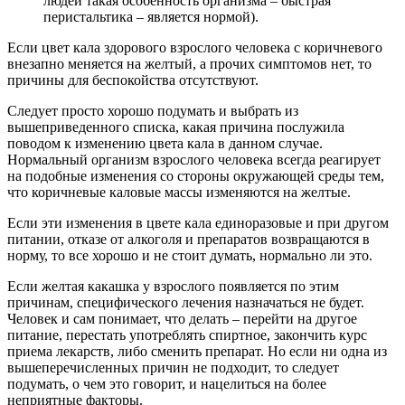
людей такая особенность организма – быстрая
перистальтика – является нормой).
Если цвет кала здорового взрослого человека с коричневого
внезапно меняется на желтый, а прочих симптомов нет, то
причины для беспокойства отсутствуют.
Следует просто хорошо подумать и выбрать из
вышеприведенного списка, какая причина послужила
поводом к изменению цвета кала в данном случае.
Нормальный организм взрослого человека всегда реагирует
на подобные изменения со стороны окружающей среды тем,
что коричневые каловые массы изменяются на желтые.
Если эти изменения в цвете кала единоразовые и при другом
питании, отказе от алкоголя и препаратов возвращаются в
норму, то все хорошо и не стоит думать, нормально ли это.
Если желтая какашка у взрослого появляется по этим
причинам, специфического лечения назначаться не будет.
Человек и сам понимает, что делать – перейти на другое
питание, перестать употреблять спиртное, закончить курс
приема лекарств, либо сменить препарат. Но если ни одна из
вышеперечисленных причин не подходит, то следует
подумать, о чем это говорит, и нацелиться на более
неприятные факторы.