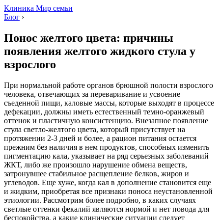
Клиника Мир семьи
Блог
›
Понос желтого цвета: причины
появления желтого жидкого стула у
взрослого
При нормальной работе органов брюшной полости взрослого
человека, отвечающих за переваривание и усвоение
съеденной пищи, каловые массы, которые выходят в процессе
дефекации, должны иметь естественный темно-оранжевый
оттенок и пластичную консистенцию. Внезапное появление
стула светло-желтого цвета, который присутствует на
протяжении 2-3 дней и более, а рацион питания остается
прежним без наличия в нем продуктов, способных изменить
пигментацию кала, указывает на ряд серьезных заболеваний
ЖКТ, либо же произошло нарушение обмена веществ,
затронувшее стабильное расщепление белков, жиров и
углеводов. Еще хуже, когда кал в дополнение становится еще
и жидким, приобретая все признаки поноса неустановленной
этиологии. Рассмотрим более подробно, в каких случаях
светлые оттенки фекалий являются нормой и нет повода для
беспокойства, а какие клинические ситуации следует