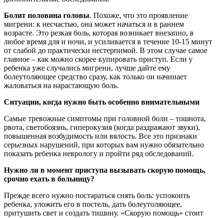
Болит половина головы
. Похоже, что это проявление
мигрени: к несчастью, она может начаться и в раннем
возрасте. Это резкая боль, которая возникает внезапно, в
любое время для и ночи, и усиливается в течение 10-15 минут
от слабой до практически нестерпимой. В этом случае самое
главное – как можно скорее купировать приступ. Если у
ребенка уже случались мигрени, лучше дайте ему
болеутоляющее средство сразу, как только он начинает
жаловаться на нарастающую боль.
Ситуации, когда нужно быть особенно внимательными
Самые тревожные симптомы при головной боли – тошнота,
рвота, светобоязнь, гиперокузия (когда раздражают звуки),
повышенная возбудимость или вялость. Все это признаки
серьезных нарушений, при которых вам нужно обязательно
показать ребенка неврологу и пройти ряд обследований.
Нужно ли в момент приступа вызывать скорую помощь,
срочно ехать в больницу?
Прежде всего нужно постараться снять боль: успокоить
ребенка, уложить его в постель, дать болеутоляющее,
притушить свет и создать тишину. «Скорую помощь» стоит