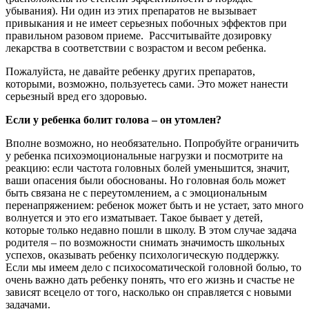
убывания). Ни один из этих препаратов не вызывает
привыкания и не имеет серьезных побочных эффектов при
правильном разовом приеме. Рассчитывайте дозировку
лекарства в соответствии с возрастом и весом ребенка.
Пожалуйста, не давайте ребенку других препаратов,
которыми, возможно, пользуетесь сами. Это может нанести
серьезный вред его здоровью.
Если у ребенка болит голова – он утомлен?
Вполне возможно, но необязательно. Попробуйте ограничить
у ребенка психоэмоциональные нагрузки и посмотрите на
реакцию: если частота головных болей уменьшится, значит,
ваши опасения были обоснованы. Но головная боль может
быть связана не с переутомлением, а с эмоциональным
перенапряжением: ребенок может быть и не устает, зато много
волнуется и это его изматывает. Такое бывает у детей,
которые только недавно пошли в школу. В этом случае задача
родителя – по возможности снимать значимость школьных
успехов, оказывать ребенку психологическую поддержку.
Если мы имеем дело с психосоматической головной болью, то
очень важно дать ребенку понять, что его жизнь и счастье не
зависят всецело от того, насколько он справляется с новыми
задачами.