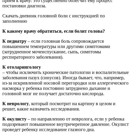
прием к врачу: это существенно облегчит ему процесс
постановки диагноза.
Скачать дневник головной боли с инструкцией по
заполнению
К какому врачу обратиться, если болит голова?
К педиатру
– если головная боль сопровождается
повышением температуры или другими симптомами
(затрудненное мочеиспускание, сыпь, симптомы
респираторного заболевания).
К отоларингологу
– чтобы исключить хронические патологии и воспалительные
заболевания пазух (синусов). Иногда бывает, что, например,
из-за искривленной носовой перегородки или аллергического
насморка у ребенка постоянно затруднено дыхание и
головной мозг не получает достаточно кислорода.
К неврологу
, который посмотрит на картину в целом и
решит, какие назначить исследования.
К окулисту
– по направлению от невролога, если у ребенка
подозревают повышенное внутричерепное давление. Окулист
проведет ребенку исследование глазного дна.