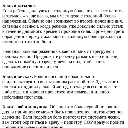
Боль в затылке.
Если ребенок, жалуясь на головную боль, показывает на темя
и затылок – чаще всего, мы имеем дело с головной болью
напряжения. Обычно она возникает во второй половине дня,
связаны с осанкой, когда ребенок уже довольно сильно устал:
в течение дня много времени проводил сидя. Примерно треть
обращений к врачу с жалобой на головную боль приходится
именно на этот тип боли.
Головная боль напряжения бывает связана с перегрузкой
шейных мышц. Предложите ребенку размять шею и плечи,
сделать спокойную зарядку, лечь на пол, чтобы снять
напряжение со спины и шеи.
Боль в висках.
Боли в височной области часто
свидетельствуют о вегетативном расстройстве. Здесь стоит
поискать индивидуальный метод, но чаще всего помогает
либо отдых в хорошо проветренном помещении, либо
небольшая прогулка.
Болит лоб и макушка.
Обычно это боль первой половины
дня, и причиной ее может быть повышенное внутричерепное
давление. Если подобная боль повторяется систематически,
вам стоит обратиться к врачу – педиатру, ЛОР-врачу и пройти
дополнительные обследования.