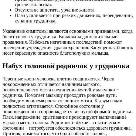
трогает волосики.
Отсутствие аппетита, урчание живота.
Плач усиливается при резких движениях, переодевании,
купании грудничка.
Указанные симптомы являются основными признаками, когда
болит голова у грудничка. Возможны дополнительные
проявления. Избежать негативных последствий поможет
посещение учреждения здравоохранения. Запущенная болезнь
несет серьезную опасность благополучию малыша.
Набух головной родничок у грудничка
Черепные кости человека плотно соединяются. Череп
новорожденных отличается наличием мягкого,
неокостеневшего места соединения костей у макушки −
родничка. Помогает малышу проходить родовые пути,
необходим во время роста головного мозга. К двум годам
полностью затягивается. Спокойное состояние у
новорожденного сопровождается вогнутой формой родничка.
Плач, напряжение, срыгивание провоцируют выпячивание
мягкого места головы. Родничок набухает в статическом
состоянии − потребуется обеспокоиться здоровьем грудничка.
Признак, помимо того, что болит область головы,