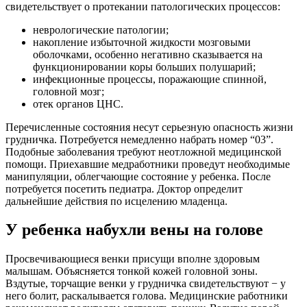
свидетельствует о протекании патологических процессов:
неврологические патологии;
накопление избыточной жидкости мозговыми
оболочками, особенно негативно сказывается на
функционировании коры больших полушарий;
инфекционные процессы, поражающие спинной,
головной мозг;
отек органов ЦНС.
Перечисленные состояния несут серьезную опасность жизни
грудничка. Потребуется немедленно набрать номер “03”.
Подобные заболевания требуют неотложной медицинской
помощи. Приехавшие медработники проведут необходимые
манипуляции, облегчающие состояние у ребенка. После
потребуется посетить педиатра. Доктор определит
дальнейшие действия по исцелению младенца.
У ребенка набухли вены на голове
Просвечивающиеся венки присущи вполне здоровым
малышам. Объясняется тонкой кожей головной зоны.
Вздутые, торчащие венки у грудничка свидетельствуют − у
него болит, раскалывается голова. Медицинские работники