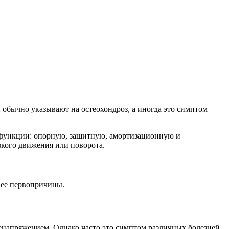
и обычно указывают на остеохондроз, а иногда это симптом
4 функции: опорную, защитную, амортизационную и
зкого движения или поворота.
т ее первопричины.
ренапряжением. Однако часто это симптом различных болезней,