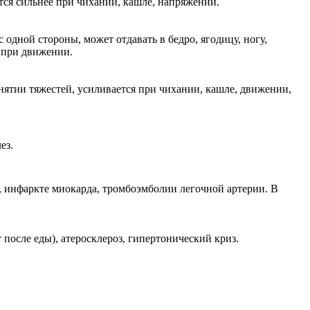
тся сильнее при чихании, кашле, напряжении.
 одной стороны, может отдавать в бедро, ягодицу, ногу,
я при движении.
нятии тяжестей, усиливается при чихании, кашле, движении,
ез.
, инфаркте миокарда, тромбоэмболии легочной артерии. В
после еды), атеросклероз, гипертонический криз.