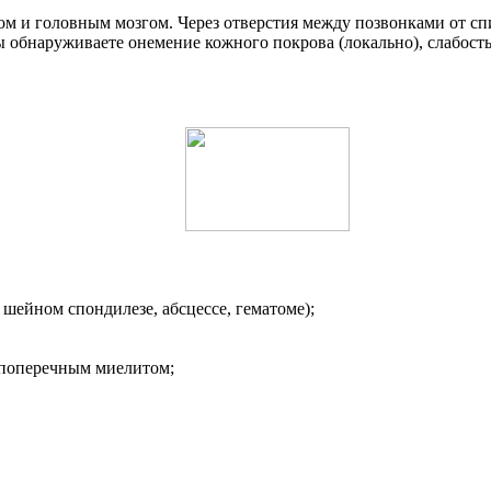
м и головным мозгом. Через отверстия между позвонками от сп
ы обнаруживаете онемение кожного покрова (локально), слабост
шейном спондилезе, абсцессе, гематоме);
 поперечным миелитом;