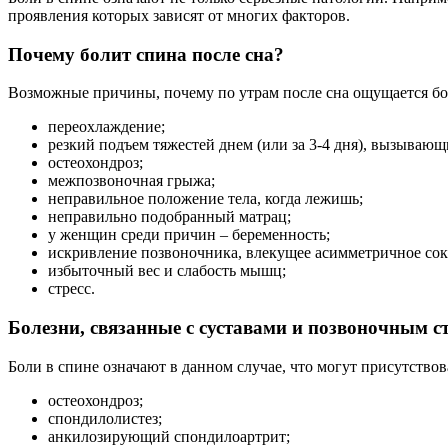
проявления которых зависят от многих факторов.
Почему болит спина после сна?
Возможные причины, почему по утрам после сна ощущается бо
переохлаждение;
резкий подъем тяжестей днем (или за 3-4 дня), вызываю
остеохондроз;
межпозвоночная грыжа;
неправильное положение тела, когда лежишь;
неправильно подобранный матрац;
у женщин среди причин – беременность;
искривление позвоночника, влекущее асимметричное со
избыточный вес и слабость мышц;
стресс.
Болезни, связанные с суставами и позвоночным с
Боли в спине означают в данном случае, что могут присутствов
остеохондроз;
спондилолистез;
анкилозирующий спондилоартрит;