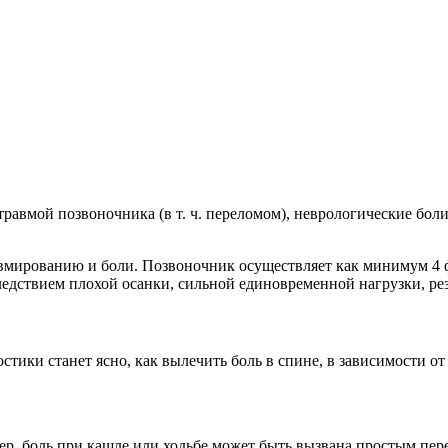
травмой позвоночника (в т. ч. переломом), неврологические бол
равмированию и боли. Позвоночник осуществляет как минимум 
ледствием плохой осанки, сильной единовременной нагрузки, ре
стики станет ясно, как вылечить боль в спине, в зависимости о
мер, боль при кашле или ходьбе может быть вызвана простым пе