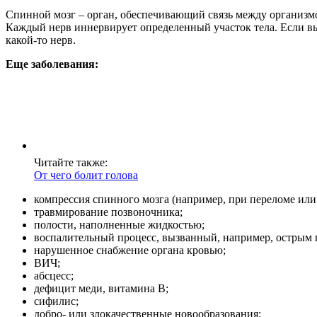
Спинной мозг – орган, обеспечивающий связь между организмо
Каждый нерв иннервирует определенный участок тела. Если в
какой-то нерв.
Еще заболевания:
Читайте также:
Oт чего болит голова
компрессия спинного мозга (например, при переломе или 
травмирование позвоночника;
полости, наполненные жидкостью;
воспалительный процесс, вызванный, например, острым
нарушенное снабжение органа кровью;
ВИЧ;
абсцесс;
дефицит меди, витамина В;
сифилис;
добро- или злокачественные новообразования;