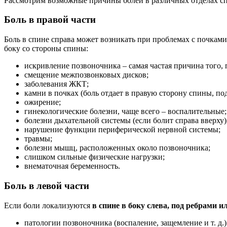
Рассмотрим возможные причины болей в различных отделах с
Боль в правой части
Боль в спине справа может возникать при проблемах с почками,
боку со стороны спины:
искривление позвоночника – самая частая причина того, 
смещение межпозвонковых дисков;
заболевания ЖКТ;
камни в почках (боль отдает в правую сторону спины, под
ожирение;
гинекологические болезни, чаще всего – воспалительные;
болезни дыхательной системы (если болит справа вверху
нарушение функции периферической нервной системы;
травмы;
болезни мышц, расположенных около позвоночника;
слишком сильные физические нагрузки;
внематочная беременность.
Боль в левой части
Если боли локализуются
в спине в боку слева, под ребрами 
патологии позвоночника (воспаление, защемление и т. д.)