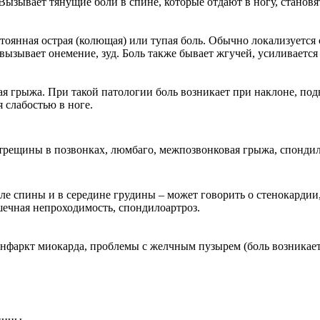
Вызывает тянущие боли в спине, которые отдают в ногу, становя
тоянная острая (колющая) или тупая боль. Обычно локализуется с
 вызывает онемение, зуд. Боль также бывает жгучей, усиливаетс
 грыжа. При такой патологии боль возникает при наклоне, под
 слабостью в ноге.
трещины в позвонках, люмбаго, межпозвонковая грыжа, спондил
ле спины и в середине грудины – может говорить о стенокардии
ечная непроходимость, спондилоартроз.
нфаркт миокарда, проблемы с желчным пузырем (боль возникает 