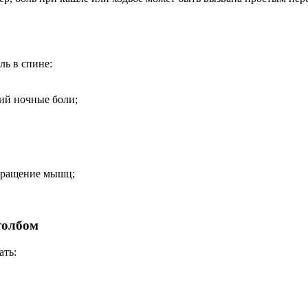
ль в спине:
щий ночные боли;
кращение мышц;
толбом
ать: