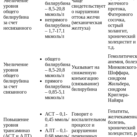
Увеличение
Чаще
билирубина
желчного
уровня
свидетельствует
– 8,5-20,8
протока,
общего
о нарушении
мкмоль/л
Фатерового
билирубина
оттока желчи
непрямого
сосочка,
за счет
(механическая
билирубина
острый
несвязанного
желтуха)
– 1,7-17,1
холангит,
мкмоль/л
хронический
холецистит и
т.д.
Гемолитическ
общего
анемия, боле
Увеличение
билирубина
Указывает на
Минковского
уровня
– 8,5-20,8
сниженную
Шоффара,
общего
мкмоль/л
конъюгацию
синдром
билирубина
прямого
(связывание)
Жильбера,
за счет
билирубина
билирубина
синдром
связанного
– 0,85-5,1
Криглера-
мкмоль/л
Найяра
Гепатиты,
АСТ – 0,1-
Говорит о
желчекаменн
Повышение
0,45 ммоль/
воспалительном
болезнь,
уровня
л
процессе и
хронический
трансаминаз
АЛТ – 0,1-
разрушении
холецистит, р
(АСТ и АЛТ)
0,68 ммоль/
печеночных