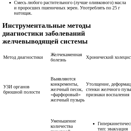
Смесь любого растительного (лучше оливкового) масла
и проросших пшеничных зерен. Употреблять по 25 г
натощак.
Инструментальные методы
диагностики заболеваний
желчевыводящей системы
Желчекаменная
Метод диагностики
Хронический холецис
болезнь
Выявляются
конкременты,
Утолщение, деформац
УЗИ органов
желчный песок,
стенки желчного пузы
брюшной полости
«фарфоровый»
признаки воспаления
желчный пузырь
Уменьшение
Гиперкинетичес
количества
тип: эвакуация