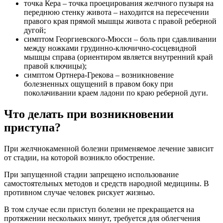
точка Кера – точка проецирования желчного пузыря на
переднюю стенку живота – находится на пересечении
правого края прямой мышцы живота с правой реберной
дугой;
симптом Георгиевского-Мюсси – боль при сдавливании
между ножками грудинно-ключично-сосцевидной
мышцы справа (ориентиром является внутренний край
правой ключицы);
симптом Ортнера-Грекова – возникновение
болезненных ощущений в правом боку при
поколачивании краем ладони по краю реберной дуги.
Что делать при возникновении
приступа?
При желчнокаменной болезни применяемое лечение зависит
от стадии, на которой возникло обострение.
При запущенной стадии запрещено использование
самостоятельных методов и средств народной медицины. В
противном случае человек рискует жизнью.
В том случае если приступ болезни не прекращается на
протяжении нескольких минут, требуется для облегчения