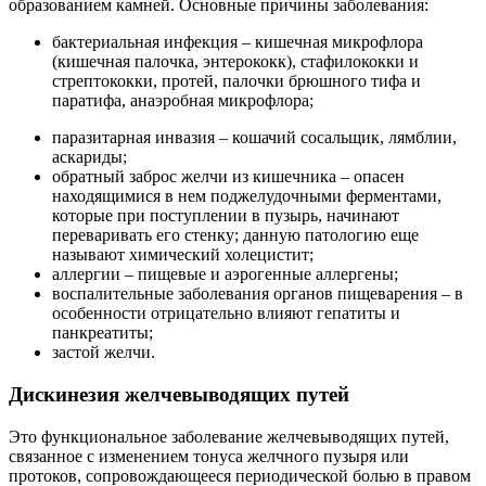
образованием камней. Основные причины заболевания:
бактериальная инфекция – кишечная микрофлора
(кишечная палочка, энтерококк), стафилококки и
стрептококки, протей, палочки брюшного тифа и
паратифа, анаэробная микрофлора;
паразитарная инвазия – кошачий сосальщик, лямблии,
аскариды;
обратный заброс желчи из кишечника – опасен
находящимися в нем поджелудочными ферментами,
которые при поступлении в пузырь, начинают
переваривать его стенку; данную патологию еще
называют химический холецистит;
аллергии – пищевые и аэрогенные аллергены;
воспалительные заболевания органов пищеварения – в
особенности отрицательно влияют гепатиты и
панкреатиты;
застой желчи.
Дискинезия желчевыводящих путей
Это функциональное заболевание желчевыводящих путей,
связанное с изменением тонуса желчного пузыря или
протоков, сопровождающееся периодической болью в правом