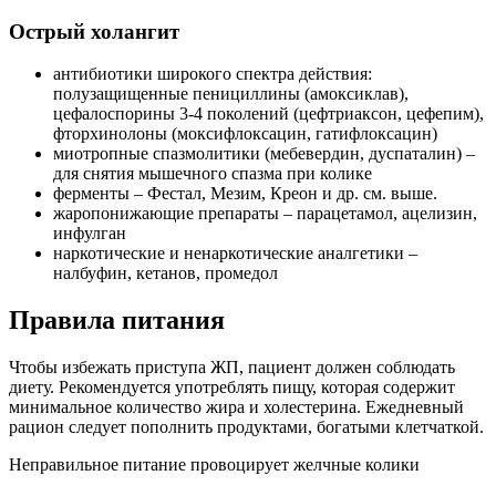
Острый холангит
антибиотики широкого спектра действия:
полузащищенные пенициллины (амоксиклав),
цефалоспорины 3-4 поколений (цефтриаксон, цефепим),
фторхинолоны (моксифлоксацин, гатифлоксацин)
миотропные спазмолитики (мебевердин, дуспаталин) –
для снятия мышечного спазма при колике
ферменты – Фестал, Мезим, Креон и др. см. выше.
жаропонижающие препараты – парацетамол, ацелизин,
инфулган
наркотические и ненаркотические аналгетики –
налбуфин, кетанов, промедол
Правила питания
Чтобы избежать приступа ЖП, пациент должен соблюдать
диету. Рекомендуется употреблять пищу, которая содержит
минимальное количество жира и холестерина. Ежедневный
рацион следует пополнить продуктами, богатыми клетчаткой.
Неправильное питание провоцирует желчные колики