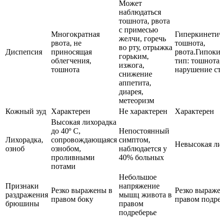
Может
наблюдаться
тошнота, рвота
с примесью
Многократная
Гиперкинети
желчи, горечь
рвота, не
тошнота,
во рту, отрыжка
Диспепсия
приносящая
рвота.Гипок
горьким,
облегчения,
тип: тошнота,
изжога,
тошнота
нарушение с
снижение
аппетита,
диарея,
метеоризм
Кожный зуд
Характерен
Не характерен
Характерен
Высокая лихорадка
до 40º С,
Непостоянный
Лихорадка,
сопровождающаяся
симптом,
Невысокая л
озноб
ознобом,
наблюдается у
проливными
40% больных
потами
Небольшое
Признаки
напряжение
Резко выражены в
Резко выраж
раздражения
мышц живота в
правом боку
правом подр
брюшины
правом
подреберье