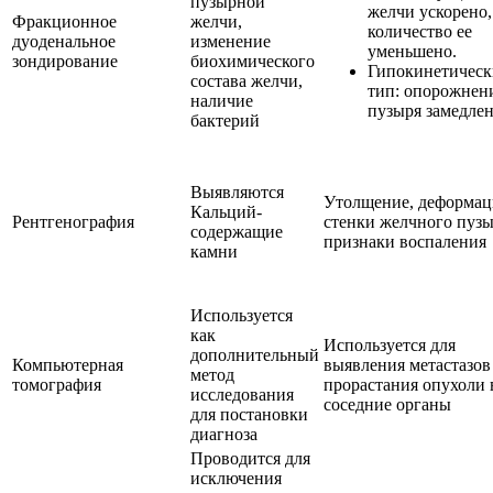
пузырной
желчи ускорено,
Фракционное
желчи,
количество ее
дуоденальное
изменение
уменьшено.
зондирование
биохимического
Гипокинетичес
состава желчи,
тип: опорожнен
наличие
пузыря замедле
бактерий
Выявляются
Утолщение, деформац
Кальций-
Рентгенография
стенки желчного пузы
содержащие
признаки воспаления
камни
Используется
как
Используется для
дополнительный
Компьютерная
выявления метастазов
метод
томография
прорастания опухоли 
исследования
соседние органы
для постановки
диагноза
Проводится для
исключения