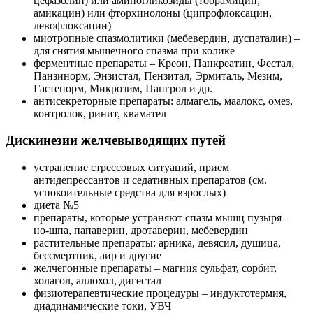
цефазолин) или аминогликозиды (тобрамицин,
амикацин) или фторхинолоны (ципрофлоксацин,
левофлоксацин)
миотропные спазмолитики (мебевердин, дуспаталин) –
для снятия мышечного спазма при колике
ферментные препараты – Креон, Панкреатин, Фестал,
Панзинорм, Энзистал, Пензитал, Эрмиталь, Мезим,
Гастенорм, Микрозим, Пангрол и др.
антисекреторные препараты: алмагель, маалокс, омез,
контролок, ринит, квамател
Дискинезии желчевыводящих путей
устранение стрессовых ситуаций, прием
антидепрессантов и седативных препаратов (см.
успокоительные средства для взрослых)
диета №5
препараты, которые устраняют спазм мышц пузыря –
но-шпа, папаверин, дротаверин, мебевердин
растительные препараты: арника, девясил, душица,
бессмертник, аир и другие
желчегонные препараты – магния сульфат, сорбит,
холагол, аллохол, дигестал
физиотерапевтические процедуры – индуктотермия,
диадинамические токи, УВЧ