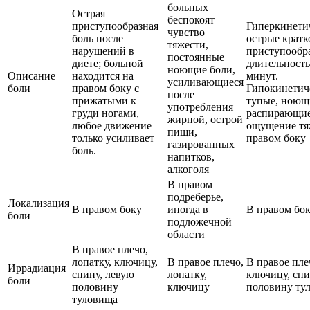
больных
Острая
беспокоят
приступообразная
Гиперкинети
чувство
боль после
острые крат
тяжести,
нарушений в
приступообр
постоянные
диете; больной
длительность
ноющие боли,
Описание
находится на
минут.
усиливающиеся
боли
правом боку с
Гипокинетич
после
прижатыми к
тупые, ноющ
употребления
груди ногами,
распирающие
жирной, острой
любое движение
ощущение тя
пищи,
только усиливает
правом боку
газированных
боль.
напитков,
алкоголя
В правом
подреберье,
Локализация
В правом боку
иногда в
В правом бо
боли
подложечной
области
В правое плечо,
лопатку, ключицу,
В правое плечо,
В правое пле
Иррадиация
спину, левую
лопатку,
ключицу, спи
боли
половину
ключицу
половину ту
туловища