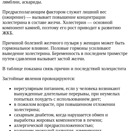
лямблии, аскариды.
Предрасполагающим фактором служит лишний вес
(ожирение) — вызывает повышение концентрации
холестерина в составе желчи. Холестерин — основной
компонент камней, поэтому его рост приводит к развитию
ЖКБ.
Причиной болезней желчного пузыря у женщин может быть
гормональное влияние. Половые гормоны усиливают
выведение холестерина. Беременность в последнем триместре
путем сдавления вызывает застой желчи.
В таблице показана связь причин и последствий холецистита
Застойные явления провоцируются:
нерегулярным питанием, если у человека возникают
вынужденные длительные перерывы, при неумелых
попытках похудеть с использованием диет;
в пожилом возрасте, при повышенном отложении
холестерина;
сахарным диабетом, когда нарушается обмен и
выработка жировых компонентов в печени;
аллергической предрасположенностью;
наличием аномалий развития, изменяющих