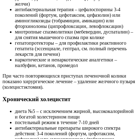
желчи)
антибактериальная терапия – цефалоспорины 3-4
поколений (фортум, цефотаксим, цефазолин) или
аминогликозиды (тобрамицин, амикацин) или
фторхинолоны (ципрофлоксацин, левофлоксацин)
миотропные спазмолитики (мебевердин, дуспаталин) –
для снятия мышечного спазма при колике
гепатопротекторы – для профилактики реактивного
гепатита (эссенциале, гептрал, см. полный перечень
лекарств для печени)
наркотические и ненаркотические аналгетики –
налбуфин, кетанов, промедол
При часто повторяющихся приступах печеночной колики
показано хирургическое лечение – удаление желчного пузыря
(холецистэктомия).
Хронический холецистит
диета №5 – с исключением жирной, высококалорийной
и богатой холестерином пищи
постельный режим в течение 7-10 дней
антибактериальные препараты широкого спектра
действия: 3-4 поколений (фортум, цефотаксим,