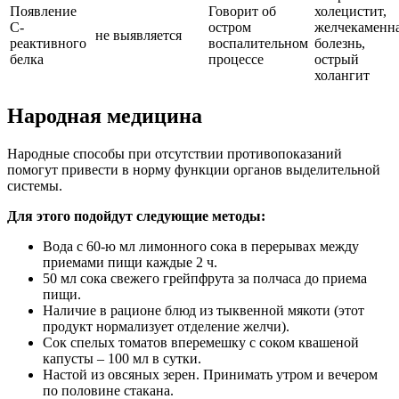
Появление
Говорит об
холецистит,
С-
остром
желчекаменн
не выявляется
реактивного
воспалительном
болезнь,
белка
процессе
острый
холангит
Народная медицина
Народные способы при отсутствии противопоказаний
помогут привести в норму функции органов выделительной
системы.
Для этого подойдут следующие методы:
Вода с 60-ю мл лимонного сока в перерывах между
приемами пищи каждые 2 ч.
50 мл сока свежего грейпфрута за полчаса до приема
пищи.
Наличие в рационе блюд из тыквенной мякоти (этот
продукт нормализует отделение желчи).
Сок спелых томатов вперемешку с соком квашеной
капусты – 100 мл в сутки.
Настой из овсяных зерен. Принимать утром и вечером
по половине стакана.