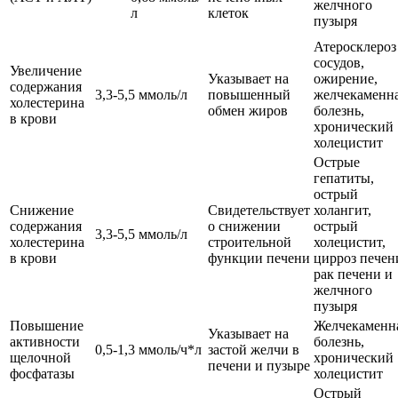
желчного
л
клеток
пузыря
Атеросклероз
сосудов,
Увеличение
Указывает на
ожирение,
содержания
3,3-5,5 ммоль/л
повышенный
желчекаменн
холестерина
обмен жиров
болезнь,
в крови
хронический
холецистит
Острые
гепатиты,
острый
Снижение
Свидетельствует
холангит,
содержания
о снижении
острый
3,3-5,5 ммоль/л
холестерина
строительной
холецистит,
в крови
функции печени
цирроз печен
рак печени и
желчного
пузыря
Повышение
Желчекаменн
Указывает на
активности
болезнь,
0,5-1,3 ммоль/ч*л
застой желчи в
щелочной
хронический
печени и пузыре
фосфатазы
холецистит
Острый