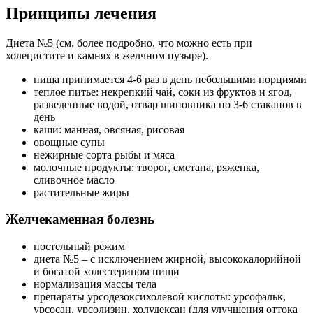
Принципы лечения
Диета №5 (см. более подробно, что можно есть при
холецистите и камнях в желчном пузыре).
пища принимается 4-6 раз в день небольшими порциями
теплое питье: некрепкий чай, соки из фруктов и ягод,
разведенные водой, отвар шиповника по 3-6 стаканов в
день
каши: манная, овсяная, рисовая
овощные супы
нежирные сорта рыбы и мяса
молочные продукты: творог, сметана, ряженка,
сливочное масло
растительные жиры
Желчекаменная болезнь
постельный режим
диета №5 – с исключением жирной, высококалорийной
и богатой холестерином пищи
нормализация массы тела
препараты урсодезоксихолевой кислоты: урсофальк,
урсосан, урсолизин, холудексан (для улучшения оттока