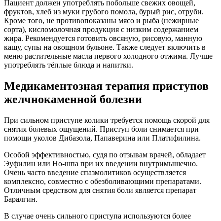
Пациент должен употреблять побольше свежих овощей,
фруктов, хлеб из муки грубого помола, бурый рис, отруби.
Кроме того, не противопоказаны мясо и рыба (нежирные
сорта), кисломолочная продукция с низким содержанием
жира. Рекомендуется готовить овсяную, рисовую, манную
кашу, супы на овощном бульоне. Также следует включить в
меню растительные масла первого холодного отжима. Лучше
употреблять тёплые блюда и напитки.
Медикаментозная терапия приступов
желчнокаменной болезни
При сильном приступе колики требуется помощь скорой для
снятия болевых ощущений. Приступ боли снимается при
помощи уколов Дибазола, Папаверина или Платифилина.
Особой эффективностью, судя по отзывам врачей, обладает
Эуфилин или Но-шпа при их введении внутримышечно.
Очень часто введение спазмолитиков осуществляется
комплексно, совместно с обезболивающими препаратами.
Отличным средством для снятия боли является препарат
Баралгин.
В случае очень сильного приступа используются более