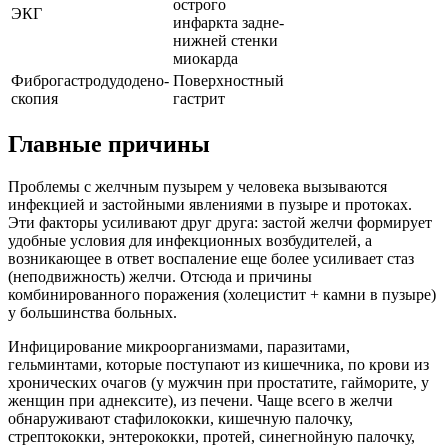
острого
ЭКГ
инфаркта задне-
нижней стенки
миокарда
Фиброгастродудодено-
Поверхностный
скопия
гастрит
Главные причины
Проблемы с желчным пузырем у человека вызываются
инфекцией и застойными явлениями в пузыре и протоках.
Эти факторы усиливают друг друга: застой желчи формирует
удобные условия для инфекционных возбудителей, а
возникающее в ответ воспаление еще более усиливает стаз
(неподвижность) желчи. Отсюда и причины
комбинированного поражения (холецистит + камни в пузыре)
у большинства больных.
Инфицирование микроорганизмами, паразитами,
гельминтами, которые поступают из кишечника, по крови из
хронических очагов (у мужчин при простатите, гайморите, у
женщин при аднексите), из печени. Чаще всего в желчи
обнаруживают стафилококки, кишечную палочку,
стрептококки, энтерококки, протей, синегнойную палочку,