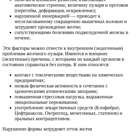
анатомическое строение, величину пузыря и протоков
(перегибы, деформация, искривление);
нарушенной иннервацией — приводит к
несогласованному сокращению мышечных волокон и
затрудняет прохождение желчи;
сопутствующими болезнями поджелудочной железы и
печени.
Эти факторы можно отнести к внутренним (эндогенным)
проблемам желчного пузыря. Имеются и внешние
(экзогенные) причины, с которыми не каждый организм в
состоянии справиться без потерь. К ним относятся:
контакт с токсическими веществами на химических
предприятиях;
низкая физическая активность в сочетании с
хроническими атоническими запорами;
повышенная стрессовая нагрузка, выраженные
эмоциональные переживания;
употребление лекарственных средств (Клофибрат,
Цефтриаксон, Октреотид, мочегонных, статинов) и
оральных контрацептивов.
Нарушение формы затрудняет отток желчи