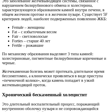
Это заболевание желчевыводящей системы, связанное с
нарушением билирубинового обмена и холестерина,
характеризующееся образованием камней внутри печени, в
общем желчном протоке и в желчном пузыре. Существует 5F
критериев людей, наиболее подверженных появлению ЖКБ:
Female – женщины
Fat – с избыточным весом
Fair – светловолосые
Forties – старше 40 лет
Fertile – рожавшие
По механизму образования выделяют 3 типа камней:
холестериновые, пигментные билирубиновые коричневые и
черные.
Желчекаменная болезнь может протекать длительное время
бессимптомно, а клинически проявляться в виде приступа
«печеночной колики», когда камень попадает в узкий
желчевыводящий проток.
Хронический бескаменный холецистит
Это длительный воспалительный процесс, поражающий
внутреннюю оболочку пузыря и не сопровождающийся