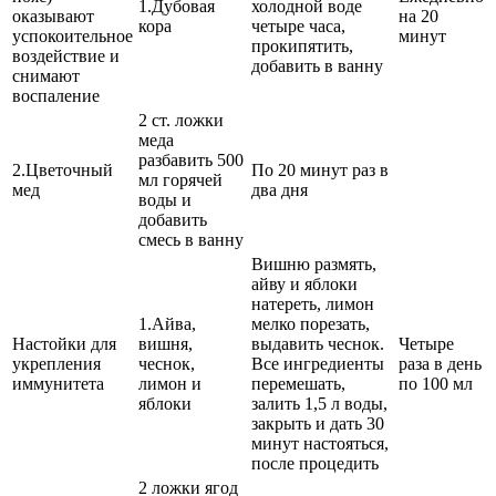
1.Дубовая
холодной воде
оказывают
на 20
кора
четыре часа,
успокоительное
минут
прокипятить,
воздействие и
добавить в ванну
снимают
воспаление
2 ст. ложки
меда
разбавить 500
2.Цветочный
По 20 минут раз в
мл горячей
мед
два дня
воды и
добавить
смесь в ванну
Вишню размять,
айву и яблоки
натереть, лимон
1.Айва,
мелко порезать,
Настойки для
вишня,
выдавить чеснок.
Четыре
укрепления
чеснок,
Все ингредиенты
раза в день
иммунитета
лимон и
перемешать,
по 100 мл
яблоки
залить 1,5 л воды,
закрыть и дать 30
минут настояться,
после процедить
2 ложки ягод