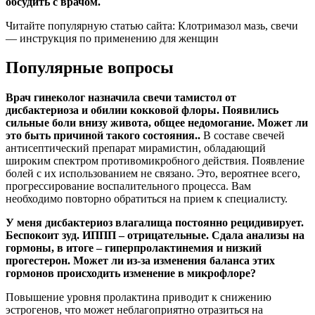
обсудить с врачом.
Читайте популярную статью сайта: Клотримазол мазь, свечи
— инструкция по применению для женщин
Популярные вопросы
Врач гинеколог назначила свечи тамистол от
дисбактериоза и обилии кокковой флоры. Появились
сильные боли внизу живота, общее недомогание. Может ли
это быть причиной такого состояния..
В составе свечей
антисептический препарат мирамистин, обладающий
широким спектром противомикробного действия. Появление
болей с их использованием не связано. Это, вероятнее всего,
прогрессирование воспалительного процесса. Вам
необходимо повторно обратиться на прием к специалисту.
У меня дисбактериоз влагалища постоянно рецидивирует.
Беспокоит зуд. ИППП – отрицательные. Сдала анализы на
гормоны, в итоге – гиперпролактинемия и низкий
прогестерон. Может ли из-за изменения баланса этих
гормонов происходить изменение в микрофлоре?
Повышение уровня пролактина приводит к снижению
эстрогенов, что может неблагоприятно отразиться на