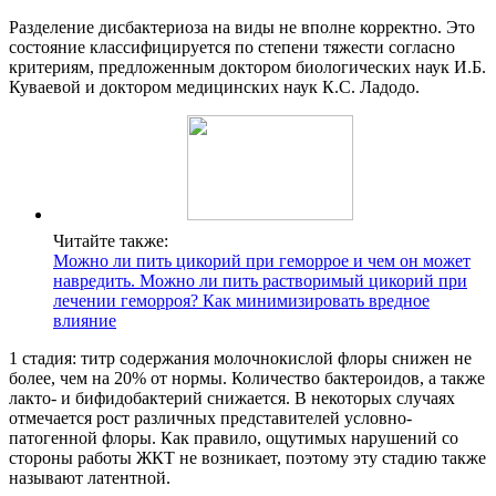
Разделение дисбактериоза на виды не вполне корректно. Это
состояние классифицируется по степени тяжести согласно
критериям, предложенным доктором биологических наук И.Б.
Куваевой и доктором медицинских наук К.С. Ладодо.
Читайте также:
Можно ли пить цикорий при геморрое и чем он может
навредить. Можно ли пить растворимый цикорий при
лечении геморроя? Как минимизировать вредное
влияние
1 стадия: титр содержания молочнокислой флоры снижен не
более, чем на 20% от нормы. Количество бактероидов, а также
лакто- и бифидобактерий снижается. В некоторых случаях
отмечается рост различных представителей условно-
патогенной флоры. Как правило, ощутимых нарушений со
стороны работы ЖКТ не возникает, поэтому эту стадию также
называют латентной.