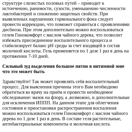
структуре слизистых половых путей – приводит к
истончению, ранимости, сухости, уменьшению численности
лактобактерий и снижению защитных свойств. При
выявленных нарушениях гормонального фона следует
провести коррекцию, что поможет справиться с проявлениями
дисбиоза. При этом дополнительно можно воспользоваться
гелем Гинокомфорт с маслом чайного дерева, что позволит
избежать присоединение воспалительного процесса и
стабилизирует баланс рН среды за счет входящей в состав
молочной кислоты. Гель применяется по 1 дозе 1 раз в день на
протяжении 7-10 дней.
Сильный зуд выделения большое пятно в интимной зоне
что это может быть
Здравствуйте! Так может проявлять себя воспалительный
процесс. Для выяснения причины этого Вам необходимо
обратиться ко врачу на приём и провести необходимое
обследование: мазок на флору, а ,возможно, и дополнительные
для исключения ИППП. На данном этапе для облегчения
состояния и приостановки распространения воспаления
можно воспользоваться гелем Гинокомфорт с маслом чайного
дерева по 1 дозе 1 раз в день. В составе геля растительные,
антибактериальные компоненты и молочная кислота.