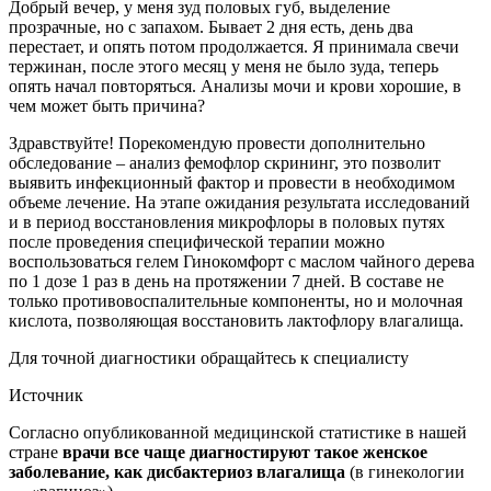
Добрый вечер, у меня зуд половых губ, выделение
прозрачные, но с запахом. Бывает 2 дня есть, день два
перестает, и опять потом продолжается. Я принимала свечи
тержинан, после этого месяц у меня не было зуда, теперь
опять начал повторяться. Анализы мочи и крови хорошие, в
чем может быть причина?
Здравствуйте! Порекомендую провести дополнительно
обследование – анализ фемофлор скрининг, это позволит
выявить инфекционный фактор и провести в необходимом
объеме лечение. На этапе ожидания результата исследований
и в период восстановления микрофлоры в половых путях
после проведения специфической терапии можно
воспользоваться гелем Гинокомфорт с маслом чайного дерева
по 1 дозе 1 раз в день на протяжении 7 дней. В составе не
только противовоспалительные компоненты, но и молочная
кислота, позволяющая восстановить лактофлору влагалища.
Для точной диагностики обращайтесь к специалисту
Источник
Согласно опубликованной медицинской статистике в нашей
стране
врачи все чаще диагностируют такое женское
заболевание, как дисбактериоз влагалища
(в гинекологии