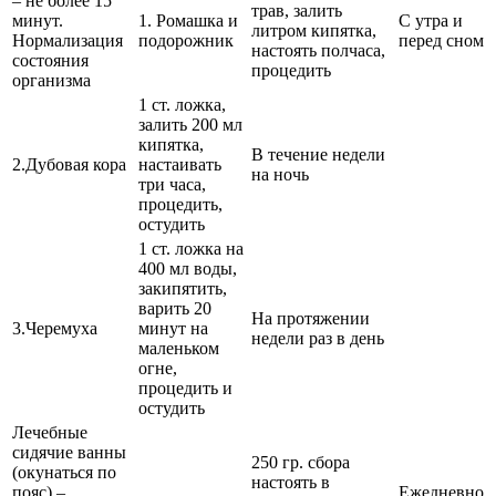
– не более 15
трав, залить
минут.
1. Ромашка и
С утра и
литром кипятка,
Нормализация
подорожник
перед сном
настоять полчаса,
состояния
процедить
организма
1 ст. ложка,
залить 200 мл
кипятка,
В течение недели
2.Дубовая кора
настаивать
на ночь
три часа,
процедить,
остудить
1 ст. ложка на
400 мл воды,
закипятить,
варить 20
На протяжении
3.Черемуха
минут на
недели раз в день
маленьком
огне,
процедить и
остудить
Лечебные
сидячие ванны
250 гр. сбора
(окунаться по
настоять в
пояс) –
Ежедневно