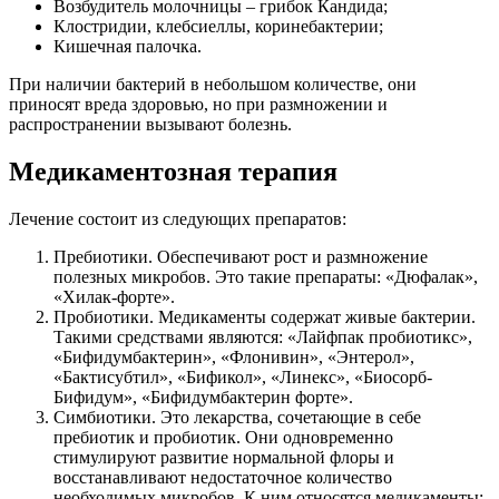
Возбудитель молочницы – грибок Кандида;
Клостридии, клебсиеллы, коринебактерии;
Кишечная палочка.
При наличии бактерий в небольшом количестве, они
приносят вреда здоровью, но при размножении и
распространении вызывают болезнь.
Медикаментозная терапия
Лечение состоит из следующих препаратов:
Пребиотики. Обеспечивают рост и размножение
полезных микробов. Это такие препараты: «Дюфалак»,
«Хилак-форте».
Пробиотики. Медикаменты содержат живые бактерии.
Такими средствами являются: «Лайфпак пробиотикс»,
«Бифидумбактерин», «Флонивин», «Энтерол»,
«Бактисубтил», «Бификол», «Линекс», «Биосорб-
Бифидум», «Бифидумбактерин форте».
Симбиотики. Это лекарства, сочетающие в себе
пребиотик и пробиотик. Они одновременно
стимулируют развитие нормальной флоры и
восстанавливают недостаточное количество
необходимых микробов. К ним относятся медикаменты: