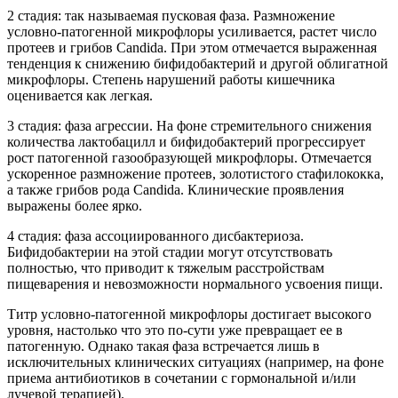
2 стадия: так называемая пусковая фаза. Размножение
условно-патогенной микрофлоры усиливается, растет число
протеев и грибов Candida. При этом отмечается выраженная
тенденция к снижению бифидобактерий и другой облигатной
микрофлоры. Степень нарушений работы кишечника
оценивается как легкая.
3 стадия: фаза агрессии. На фоне стремительного снижения
количества лактобацилл и бифидобактерий прогрессирует
рост патогенной газообразующей микрофлоры. Отмечается
ускоренное размножение протеев, золотистого стафилококка,
а также грибов рода Candida. Клинические проявления
выражены более ярко.
4 стадия: фаза ассоциированного дисбактериоза.
Бифидобактерии на этой стадии могут отсутствовать
полностью, что приводит к тяжелым расстройствам
пищеварения и невозможности нормального усвоения пищи.
Титр условно-патогенной микрофлоры достигает высокого
уровня, настолько что это по-сути уже превращает ее в
патогенную. Однако такая фаза встречается лишь в
исключительных клинических ситуациях (например, на фоне
приема антибиотиков в сочетании с гормональной и/или
лучевой терапией).