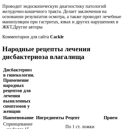
Проводит эндоскопическую диагностику патологий
желудочно-кишечного тракта. Делает заключения на
основании результатов осмотра, а также проводит лечебные
манипуляции при гастритах, язвах и других нарушениях в
ЖКТ.Другие авторы
Комментарии для сайта
Cackl
e
Народные рецепты лечения
дисбактериоза влагалища
Дисбактериоз
в гинекологии.
Применение
народных
рецептов для
лечения
выявленных
симптомов у
женщин
Наименование
Ингредиенты
Рецепт
Прием
Спринцевание
По 1 ст. ложки