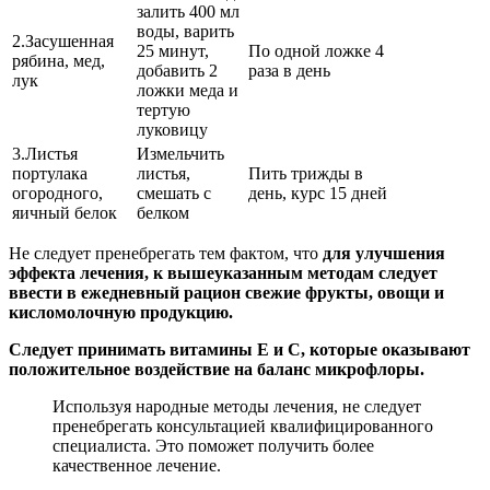
залить 400 мл
воды, варить
2.Засушенная
25 минут,
По одной ложке 4
рябина, мед,
добавить 2
раза в день
лук
ложки меда и
тертую
луковицу
3.Листья
Измельчить
портулака
листья,
Пить трижды в
огородного,
смешать с
день, курс 15 дней
яичный белок
белком
Не следует пренебрегать тем фактом, что
для улучшения
эффекта лечения, к вышеуказанным методам следует
ввести в ежедневный рацион свежие фрукты, овощи и
кисломолочную продукцию.
Следует принимать витамины Е и С, которые оказывают
положительное воздействие на баланс микрофлоры.
Используя народные методы лечения, не следует
пренебрегать консультацией квалифицированного
специалиста. Это поможет получить более
качественное лечение.