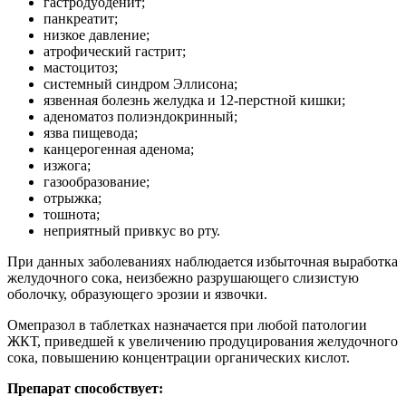
гастродуоденит;
панкреатит;
низкое давление;
атрофический гастрит;
мастоцитоз;
системный синдром Эллисона;
язвенная болезнь желудка и 12-перстной кишки;
аденоматоз полиэндокринный;
язва пищевода;
канцерогенная аденома;
изжога;
газообразование;
отрыжка;
тошнота;
неприятный привкус во рту.
При данных заболеваниях наблюдается избыточная выработка
желудочного сока, неизбежно разрушающего слизистую
оболочку, образующего эрозии и язвочки.
Омепразол в таблетках назначается при любой патологии
ЖКТ, приведшей к увеличению продуцирования желудочного
сока, повышению концентрации органических кислот.
Препарат способствует: