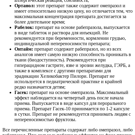
аллергическая реакция, сонливость;
Ортанол:
этот препарат также содержит омепразол и
имеет относительно низкую цену, но отличается тем, что
максимальная концентрация препарата достигается за
более длительное время;
Рабелок:
препарат на основе рабепразола, выпускается
в виде таблеток и раствора для инъекций. Не
рекомендуется при беременности, кормлении грудью,
индивидуальной непереносимости препарата;
Онтайм:
препарат содержит рабепразол, но из всех
аналогов имеет самую низкую способность проникать в
ткани (биодоступность). Рекомендуется при
гиперацидном гастрите, язве и эрозии желудка, ГЭРБ, а
также в комплексе с другими препаратами для
эрадикации Хеликобактер Пилори. Препарат не
используется в педиатрической практике и крайней
редко назначается детям;
Гасек:
препарат на основе омепразола. Максимальный
эффект наблюдается на четвертый день после начала
приема. Выпускается в виде капсул для перорального
приема. Препарат Гасек-10 принимается по 1-2 капсуле
в сутки. Препарат не рекомендуется принимать людям с
непереносимостью фруктозы.
Все перечисленные препараты содержат либо омепразол, либо