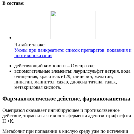
В составе:
Читайте также:
Уколы при панкреатите: список препаратов, показания и
противопоказания
действующий компонент – Омепразол;
вспомогательные элементы: лаурилсульфат натрия, вода
очищенная, краситель е129, глицерин, желатин,
нипагин, маннитол, сахар, диоксид титана, тальк,
метакриловая кислота.
Фармакологическое действие, фармакокинетика
Омепразол оказывает ингибирующее и противоязвенное
действие, тормозит активность фермента аденозинтрифосфата
Н +К.
Метаболит при попадании в кислую среду уже по истечении