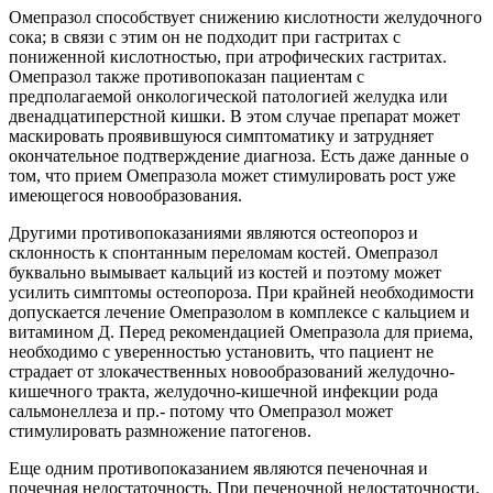
Омепразол способствует снижению кислотности желудочного
сока; в связи с этим он не подходит при гастритах с
пониженной кислотностью, при атрофических гастритах.
Омепразол также противопоказан пациентам с
предполагаемой онкологической патологией желудка или
двенадцатиперстной кишки. В этом случае препарат может
маскировать проявившуюся симптоматику и затрудняет
окончательное подтверждение диагноза. Есть даже данные о
том, что прием Омепразола может стимулировать рост уже
имеющегося новообразования.
Другими противопоказаниями являются остеопороз и
склонность к спонтанным переломам костей. Омепразол
буквально вымывает кальций из костей и поэтому может
усилить симптомы остеопороза. При крайней необходимости
допускается лечение Омепразолом в комплексе с кальцием и
витамином Д. Перед рекомендацией Омепразола для приема,
необходимо с уверенностью установить, что пациент не
страдает от злокачественных новообразований желудочно-
кишечного тракта, желудочно-кишечной инфекции рода
сальмонеллеза и пр.- потому что Омепразол может
стимулировать размножение патогенов.
Еще одним противопоказанием являются печеночная и
почечная недостаточность. При печеночной недостаточности,