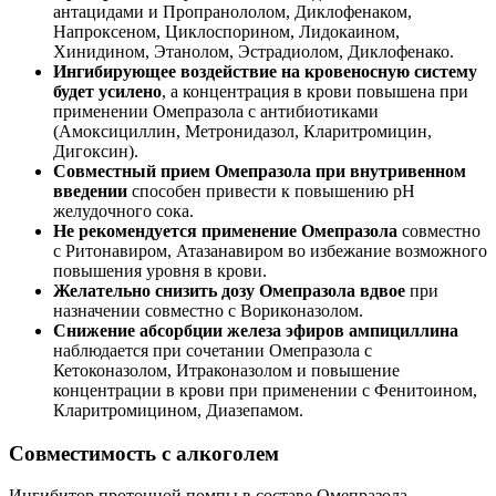
антацидами и Пропранололом, Диклофенаком,
Напроксеном, Циклоспорином, Лидокаином,
Хинидином, Этанолом, Эстрадиолом, Диклофенако.
Ингибирующее воздействие на кровеносную систему
будет усилено
, а концентрация в крови повышена при
применении Омепразола с антибиотиками
(Амоксициллин, Метронидазол, Кларитромицин,
Дигоксин).
Совместный прием Омепразола при внутривенном
введении
способен привести к повышению pH
желудочного сока.
Не рекомендуется применение Омепразола
совместно
с Ритонавиром, Атазанавиром во избежание возможного
повышения уровня в крови.
Желательно снизить дозу Омепразола вдвое
при
назначении совместно с Вориконазолом.
Снижение абсорбции железа эфиров ампициллина
наблюдается при сочетании Омепразола с
Кетоконазолом, Итраконазолом и повышение
концентрации в крови при применении с Фенитоином,
Кларитромицином, Диазепамом.
Совместимость с алкоголем
Ингибитор протонной помпы в составе Омепразола