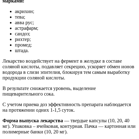
марками:
акрихин;
тева;
авва рус;
астрафарм;
сандоз;
рихтер;
промед;
штада.
Лекарство воздействует на фермент в желудке в составе
соляной кислоты, подавляет секрецию, ускоряет обмен ионов
водорода в слизи эпителия, блокируя тем самым выработку
продукции соляной кислоты.
В результате снижается уровень, выделение
пищеварительного сока.
С учетом приема доз эффективность препарата наблюдается
на протяжении одних 1-1,5 суток.
Форма выпуска лекарства
— твердые капсулы (10, 20, 40
мг). Упаковка – ячейковая, контурная. Пачка — картонная или
полимерные банки (10, 20 мг).