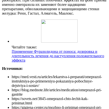
рабепразол. При сильных побочных эффектах на фоне приема
именно омепразола их заменяют более щадящими
препаратами, обволакивающими и защищающими стенки
желудка: Рени, Гастал, Алмагель, Маалокс.
Читайте также:
Применение Фуразолидона от поноса: дозировка и
длительность лечения до наступления положительного
эффекта
Источники:
https://med.vesti.ru/articles/lekarstva-i-preparati/omeprazol-
instruktsiya-po-primeneniyu-pokazaniya-pobochnye-
dejstviya-i-sostav/
https://blog.mednote.life/articles/medication/omeprazol-pri-
gastrite
https://sovets.net/3845-omeprazol-chto-lechit-kak-
prinimat.html
https://gigiena-center.ru/mozhno-li-prinimat-omeprazol-pri-