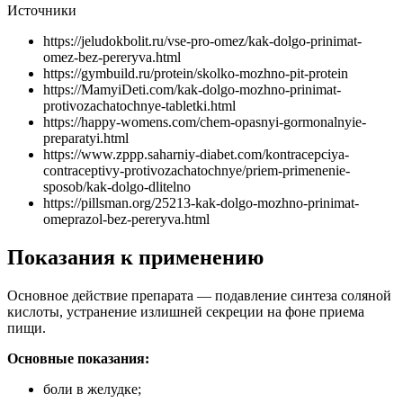
Источники
https://jeludokbolit.ru/vse-pro-omez/kak-dolgo-prinimat-
omez-bez-pereryva.html
https://gymbuild.ru/protein/skolko-mozhno-pit-protein
https://MamyiDeti.com/kak-dolgo-mozhno-prinimat-
protivozachatochnye-tabletki.html
https://happy-womens.com/chem-opasnyi-gormonalnyie-
preparatyi.html
https://www.zppp.saharniy-diabet.com/kontracepciya-
contraceptivy-protivozachatochnye/priem-primenenie-
sposob/kak-dolgo-dlitelno
https://pillsman.org/25213-kak-dolgo-mozhno-prinimat-
omeprazol-bez-pereryva.html
Показания к применению
Основное действие препарата — подавление синтеза соляной
кислоты, устранение излишней секреции на фоне приема
пищи.
Основные показания:
боли в желудке;