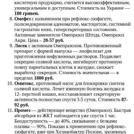
кислотную продукцию, считается высокоэффективным,
универсальным и доступным. Стоимость на Украине —
180 гривен.
Омефез
с назначением при рефлюкс-эзофагите,
полиэндокринном аденоматозе, мастоцитозе, системной
гастропатии нпвп, гиперсекреторных состояниях.
Активные заменители Омепразол Штпда, Омепразол
Акри. Цена –
20-57 руб.
Лосек
с активным Омепразолом. Противоязвенный
препарат с формой выпуска — лиофилизат для
приготовления инфузионных растворов. Подавляет
секрецию соляной кислоты, ингибирует протонную
помпу париетальных клеток в желудке, снижает
выработку секреции. Стоимость значительная — в
пределах
1800 руб.
Омитокс
, протоновый насос для блокировки синтеза
соляной кислоты. Лечит язвенную болезнь желудка и
12- перстной кишки, восстанавливает секреторную
активность полностью спустя 3-5 суток. Стоимость
87-
92 руб.
Промез
— действующее вещество (Омепразол). Быстрая
абсорбция из ЖКТ наблюдается уже спустя 1 час.
Биодоступность — до 40%, связывание с белками
плазмы — 90%. Показан к применению при рефлюкс-
эзофагите, язве при Хеликобактер Пилори, эрозивных