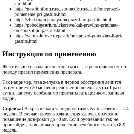
atro.html
https://gastritinform.ru/gastromedic.ru/gastrit/omeprazol-
primenenie-pri-gastrite.html
https://zhkt.ru/preparaty/omeprazol-pri-gastrite.html
https://pobedigastrit.ru/lekarstva/kak-pravilno-prinimat-
omeprazol-pri-gastrite.html
https://vernizdorove.ru/gastrit/omeprazol-pomozhet-li-pri-
gastrite.html
Инструкция по применению
Желательно сначала посоветоваться с гастроэнтерологом по
поводу правил применения препарата.
Так например, язва желудка в период обострения лечится
путем приема 20 мг непосредственно до еды с утра 1 раз в
сутки. капсулу необходимо проглатывать целиком, запивая
водой.
Справка!
Вскрытие капсул недопустимо. Курс лечения – 2-4
недели. В случае плохого заживления язвочек возможно
повышение дозировки до 40 мг. Если рубцевания так не
произойдет, то возможно продление лечебного курса до 8-9
недель.