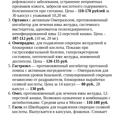
рефлюксного заболевания, устранение неприятных
признаков изжоги, забросов кислотного содержимого,
болезненности при глотании. Цена –
110-170 рублей
за
30 капсул с упаковкой 10,20 мг.
Ортанол
с активным Омепразолом, противоязвенный
ингибитор для лечения язвы желудка, системного
мастоцитоза, аденоматоза полиэндокринного,
неинфицированной язвы 12-перстной кишки. Цена –
107-112 руб.
(10 мг, 20 мг).
Омепрадекс
, для подавления секреции желудочной и
блокировки соляной кислоты. Показан при
гастроэзофагеальной болезни, гиперсекреторном
состоянии, пептической язве желудка, неязвенной
диспепсии. Цена –
120-135 руб.
Гастрозол
— противоязвенный ингибитор протонной
помпы с активным ингредиентом — Омепразолом для
снижения уровня базальной, стимулированной секреции
независимо от раздражителя, блокировки выработки
соляной кислоты. Цена за 14 капсул —
80 руб.
, 28
капсул —
130 руб.
Омез
, противоязвенный для лечения язвы желудка, 12-
перстной кишки. Возможно назначение в комбинации с
антибиотиками. Средняя цена в Москве –
110-180 руб.
Гасек
из Швейцарии для подавления секреции соляной
кислоты. Выпускается в капсулах, флаконах. Снижает