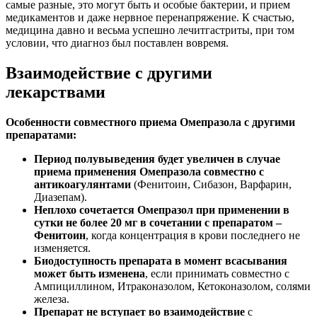
самые разные, это могут быть и особые бактерии, и прием
медикаментов и даже нервное перенапряжение. К счастью,
медицина давно и весьма успешно лечитгастриты, при том
условии, что диагноз был поставлен вовремя.
Взаимодействие с другими
лекарствами
Особенности совместного приема Омепразола с другими
препаратами:
Период полувыведения будет увеличен в случае
приема применения Омепразола совместно с
антикоагулянтами
(Фенитоин, Сибазон, Варфарин,
Диазепам).
Неплохо сочетается Омепразол при применении в
сутки не более 20 мг в сочетании с препаратом –
Фенитоин
, когда концентрация в крови последнего не
изменяется.
Биодоступность препарата в момент всасывания
может быть изменена
, если принимать совместно с
Ампициллином, Итраконазолом, Кетоконазолом, солями
железа.
Препарат не вступает во взаимодействие
с