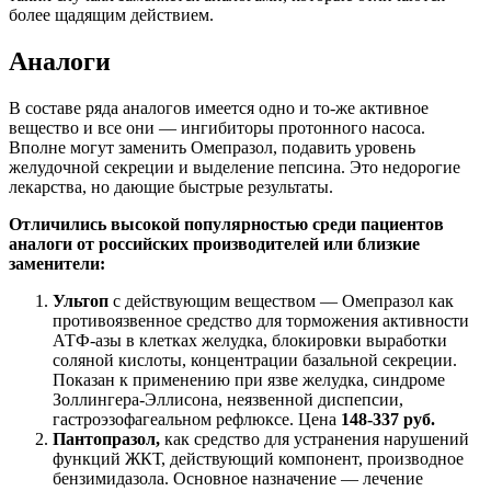
более щадящим действием.
Аналоги
В составе ряда аналогов имеется одно и то-же активное
вещество и все они — ингибиторы протонного насоса.
Вполне могут заменить Омепразол, подавить уровень
желудочной секреции и выделение пепсина. Это недорогие
лекарства, но дающие быстрые результаты.
Отличились высокой популярностью среди пациентов
аналоги от российских производителей или близкие
заменители:
Ультоп
с действующим веществом — Омепразол как
противоязвенное средство для торможения активности
АТФ-азы в клетках желудка, блокировки выработки
соляной кислоты, концентрации базальной секреции.
Показан к применению при язве желудка, синдроме
Золлингера-Эллисона, неязвенной диспепсии,
гастроэзофагеальном рефлюксе. Цена
148-337 руб.
Пантопразол,
как средство для устранения нарушений
функций ЖКТ, действующий компонент, производное
бензимидазола. Основное назначение — лечение