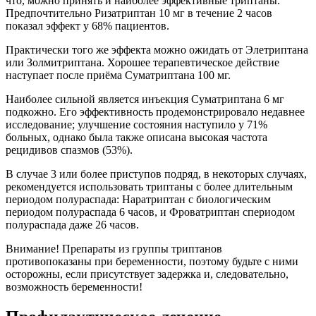
что, можно принять и наиболее эффективные триптаны.
Предпочтительно Ризатриптан 10 мг в течение 2 часов
показал эффект у 68% пациентов.
Практически того же эффекта можно ожидать от Элетриптана
или Золмитриптана. Хорошее терапевтическое действие
наступает после приёма Суматриптана 100 мг.
Наиболее сильной является инъекция Суматриптана 6 мг
подкожно. Его эффективность продемонстрировало недавнее
исследование; улучшение состояния наступило у 71%
больных, однако была также описана высокая частота
рецидивов спазмов (53%).
В случае 3 или более приступов подряд, в некоторых случаях,
рекомендуется использовать триптаны с более длительным
периодом полураспада: Наратриптан с биологическим
периодом полураспада 6 часов, и Фроватриптан спериодом
полураспада даже 26 часов.
Внимание! Препараты из группы триптанов
противопоказаны при беременности, поэтому будьте с ними
осторожны, если присутствует задержка и, следовательно,
возможность беременности!