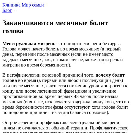
Клиника Мир семьи
Блог
›
Заканчиваются месячные болит
голова
Менструальная мигрень
– это подтип мигрени без ауры.
Голова может начать болеть во время месячных (в первый
день), перед или после месячных (если не имеет место
задержка месячных, т.к., в таком случае, может идти речь и
мигрени во время беременности).
В патофизиологии основной причиной того,
почему болит
голова
во время (в первый или любой последующий день)
или после месячных, считается снижение уровня эстрогена к
концу или после лютеиновой фазы цикла и увеличение
простагландинов во время первых 48 часов после начала
месячных (опять же, исключается задержка ввиду того, что во
время беременности эти фазы отсутствуют, хотя голова болит
по подобной причине – из-за дисбаланса гормонов).
Острое лечение и профилактика менструальной мигрени
ничем не отличается от обычной терапии. Профилактическое