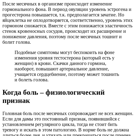
После месячных в организме происходит изменение
гормонального фона. В период овуляции уровень эстрогена и
прогестерона повышается, т.к. предполагается зачатие. Но
яйцеклетка не оплодотворяется, соответственно, уровень этих
гормоном снижается. Вместе с этим понижается эластичность
стенок кровеносных сосудов, происходит их расширение и
понижение давления, поэтому после месячных тошнит и
болит голова.
Подобные симптомы могут беспокоить на фоне
изменения уровня тестостерона (который есть у
женщин) в крови. Скачки данного гормона,
наоборот, повышают артериальное давление,
учащается сердцебиение, поэтому может тошнить
и болеть голова.
Когда боль – физиологический
признак
Головная боль после месячных сопровождает не всех женщин.
Если для дамы это постоянный признак, появившийся с
установлением регулярного цикла, тогда не стоит бить
тревогу и искать в этом патологию. В норме боль не должна
длиться более дня, и утихать или прекращаться после приема