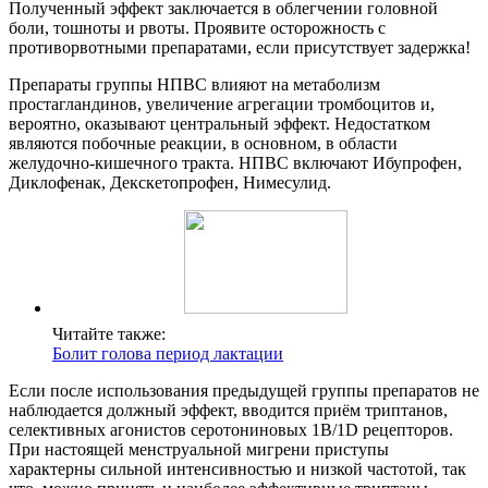
Полученный эффект заключается в облегчении головной
боли, тошноты и рвоты. Проявите осторожность с
противорвотными препаратами, если присутствует задержка!
Препараты группы НПВС влияют на метаболизм
простагландинов, увеличение агрегации тромбоцитов и,
вероятно, оказывают центральный эффект. Недостатком
являются побочные реакции, в основном, в области
желудочно-кишечного тракта. НПВС включают Ибупрофен,
Диклофенак, Декскетопрофен, Нимесулид.
Читайте также:
Болит голова период лактации
Если после использования предыдущей группы препаратов не
наблюдается должный эффект, вводится приём триптанов,
селективных агонистов серотониновых 1B/1D рецепторов.
При настоящей менструальной мигрени приступы
характерны сильной интенсивностью и низкой частотой, так