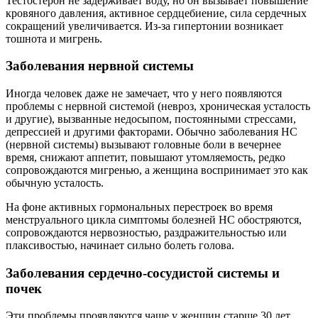
Тестостерон не задерживает воду, но он вызывает повышение
кровяного давления, активное сердцебиение, сила сердечных
сокращений увеличивается. Из-за гипертонии возникает
тошнота и мигрень.
Заболевания нервной системы
Иногда человек даже не замечает, что у него появляются
проблемы с нервной системой (невроз, хроническая усталость
и другие), вызванные недосыпом, постоянными стрессами,
депрессией и другими факторами. Обычно заболевания НС
(нервной системы) вызывают головные боли в вечернее
время, снижают аппетит, повышают утомляемость, редко
сопровождаются мигренью, а женщина воспринимает это как
обычную усталость.
На фоне активных гормональных перестроек во время
менструального цикла симптомы болезней НС обостряются,
сопровождаются нервозностью, раздражительностью или
плаксивостью, начинает сильно болеть голова.
Заболевания сердечно-сосудистой системы и
почек
Эти проблемы проявляются чаще у женщин старше 30 лет.