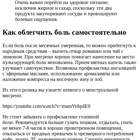
Очень важно перейти на здоровое питание,
исключив жирное и сахар, поскольку эти два
продукта закупоривают сосуды и провоцируют
болевые ощущения.
Как облегчить боль самостоятельно
Если боль после месячных умеренная, то можно прибегнуть к
народным средствам – выпить отвар ромашки или чай с
лимоном. При мигрени хорошо помогает нанесение на место
пульсирующей боли меновазина. Прием мятных капель также
улучшает самочувствие. Возможна профилактика ингаляцией
с эфирными маслами, использование аромалампы или
наложение компресса на височную зону и лоб.
Из этого ролика вы узнаете немного о менструальной
мигрени:
https://youtube.com/watch?v=mumVeIqsIE0
Не стоит забывать о профилактике головной
боли. Рекомендуется больше гулять пешком, отдыхать, спать
не менее 7-8 часов в хорошо проветренном помещении,
отказаться от вредных привычек и чрезмерного потребления
кофе, делать ЛГ, назначенную врачом. Снизить вероятность