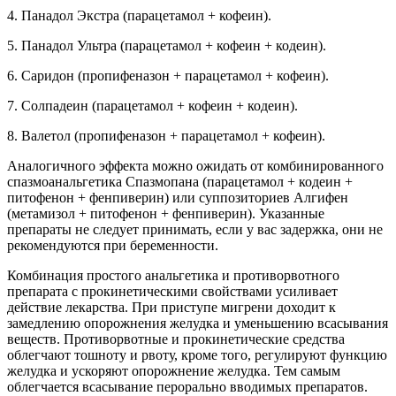
4. Панадол Экстра (парацетамол + кофеин).
5. Панадол Ультра (парацетамол + кофеин + кодеин).
6. Саридон (пропифеназон + парацетамол + кофеин).
7. Солпадеин (парацетамол + кофеин + кодеин).
8. Валетол (пропифеназон + парацетамол + кофеин).
Аналогичного эффекта можно ожидать от комбинированного
спазмоанальгетика Спазмопана (парацетамол + кодеин +
питофенон + фенпиверин) или суппозиториев Алгифен
(метамизол + питофенон + фенпиверин). Указанные
препараты не следует принимать, если у вас задержка, они не
рекомендуются при беременности.
Комбинация простого анальгетика и противорвотного
препарата с прокинетическими свойствами усиливает
действие лекарства. При приступе мигрени доходит к
замедлению опорожнения желудка и уменьшению всасывания
веществ. Противорвотные и прокинетические средства
облегчают тошноту и рвоту, кроме того, регулируют функцию
желудка и ускоряют опорожнение желудка. Тем самым
облегчается всасывание перорально вводимых препаратов.