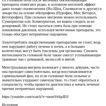
От головной боли после месячных обезболивающие
препараты помогают редко, в основном неплохой эффект
дают только спазмолитики (Но-Шпа, Спазмалгон и другие) и
лекарства на основе ибупрофена (Нурофен, Миг, Кеторол,
Кетопрофен). При сильных мигренях можно использовать
Суматриптан или Золмитриптан, но важно следить за их
дозировкой. Не стоит пытаться снять боль при помощи
понижения давления, используя мочегонные препараты, это
только обострит неприятные ощущения.
Злоупотреблять лекарственными препаратами не стоит, ведь
они нарушают работу печени и почек, а в больших
количествах могут быть токсичны для организма. Снизить
интенсивность головной боли также смогут успокаивающие
травяные чаи с ромашкой, мелиссой и мятой.
Менструальная мигрень возникает у многих девушек, часто
она проходит самостоятельно, когда восстанавливается
гормональный фон, но если головные боли сильные и
значительно ухудшают самочувствие, то стоит обратиться к
специалисту, чтобы провести диагностика и начать лечение
причин неприятных ощущений.
https://youtube.com/watch?v=mumVeIqsIE0
Источник