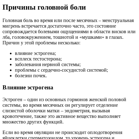
Причины головной боли
Головная боль во время или после месячных – менструальная
мигрень встречается достаточно часто, это состояние
сопровождается болевыми ощущениями в области висков или
лба, головокружением, тошнотой и «мушками» в глазах.
Причин у этой проблемы несколько:
влияние эстрогена;
всплеск тестостерона;
заболевания нервной системы;
проблемы с сердечно-сосудистой системой;
болезни почек.
Влияние эстрогена
Эстроген – один из основных гормонов женской половой
системы, во время месячных он регулирует отделение
слизистой оболочки матки – эндометрия, вызывая
кровотечение, также это активное вещество выполняет
множество других функций.
Если во время овуляции не происходит оплодотворения
яйцеклетки сперматозоидом, то уровень эстрогена и