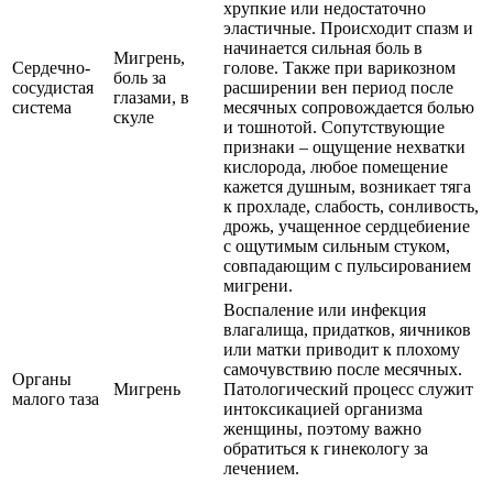
хрупкие или недостаточно
эластичные. Происходит спазм и
начинается сильная боль в
Мигрень,
Сердечно-
голове. Также при варикозном
боль за
сосудистая
расширении вен период после
глазами, в
система
месячных сопровождается болью
скуле
и тошнотой. Сопутствующие
признаки – ощущение нехватки
кислорода, любое помещение
кажется душным, возникает тяга
к прохладе, слабость, сонливость,
дрожь, учащенное сердцебиение
с ощутимым сильным стуком,
совпадающим с пульсированием
мигрени.
Воспаление или инфекция
влагалища, придатков, яичников
или матки приводит к плохому
самочувствию после месячных.
Органы
Мигрень
Патологический процесс служит
малого таза
интоксикацией организма
женщины, поэтому важно
обратиться к гинекологу за
лечением.