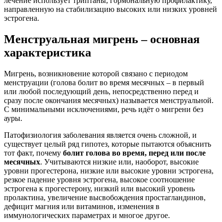
лечение использует триптаны, гормональную профилактику,
направленную на стабилизацию высоких или низких уровней
эстрогена.
Менструальная мигрень – основная
характеристика
Мигрень, возникновение которой связано с периодом
менструации (голова болит во время месячных – в первый
или любой последующий день, непосредственно перед и
сразу после окончания месячных) называется менструальной.
С минимальными исключениями, речь идёт о мигрени без
ауры.
Патофизиология заболевания является очень сложной, и
существует целый ряд гипотез, которые пытаются объяснить
тот факт, почему
болит голова во время, перед или после
месячных
. Учитываются низкие или, наоборот, высокие
уровни прогестерона, низкие или высокие уровни эстрогена,
резкое падение уровня эстрогена, высокое соотношение
эстрогена к прогестерону, низкий или высокий уровень
пролактина, увеличение высвобождения простагландинов,
дефицит магния или витаминов, изменения в
иммунологических параметрах и многое другое.