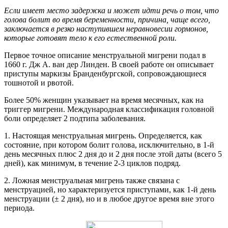
Если имеет место задержка и может идти речь о том, что
голова болит во время беременности, причина, чаще всего,
заключается в резко наступившем неравновесии гормонов,
которые готовят тело к его естественной роли.
Первое точное описание менструальной мигрени подал в
1660 г. Дж А. ван дер Линден. В своей работе он описывает
приступы маркизы Бранденбургской, сопровождающиеся
тошнотой и рвотой.
Более 50% женщин указывает на время месячных, как на
триггер мигрени. Международная классификация головной
боли определяет 2 подтипа заболевания.
1. Настоящая менструальная мигрень. Определяется, как
состояние, при котором болит голова, исключительно, в 1-й
день месячных плюс 2 дня до и 2 дня после этой даты (всего 5
дней), как минимум, в течение 2-3 циклов подряд.
2. Ложная менструальная мигрень также связана с
менструацией, но характеризуется приступами, как 1-й день
менструации (± 2 дня), но и в любое другое время вне этого
периода.