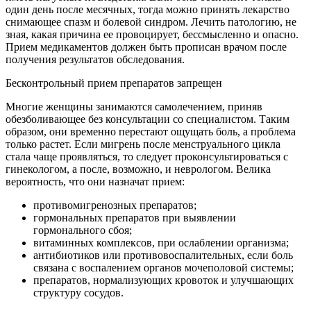
один день после месячных, тогда можно принять лекарство
снимающее спазм и болевой синдром. Лечить патологию, не
зная, какая причина ее провоцирует, бессмысленно и опасно.
Прием медикаментов должен быть прописан врачом после
получения результатов обследования.
Бесконтрольный прием препаратов запрещен
Многие женщины занимаются самолечением, приняв
обезболивающее без консультации со специалистом. Таким
образом, они временно перестают ощущать боль, а проблема
только растет. Если мигрень после менструального цикла
стала чаще проявляться, то следует проконсультироваться с
гинекологом, а после, возможно, и неврологом. Велика
вероятность, что они назначат прием:
противомигренозных препаратов;
гормональных препаратов при выявлении
гормонального сбоя;
витаминных комплексов, при ослаблении организма;
антибиотиков или противовоспалительных, если боль
связана с воспалением органов мочеполовой системы;
препаратов, нормализующих кровоток и улучшающих
структуру сосудов.