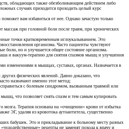
едств, обладающих также обезболивающим действием либо
сложных случаях приходится проходить целый курс
поможет вам избавиться от нее. Однако зачастую только
ают массаж при головной боли после травм, при хронических
енные точки кратковременным иглоукалыванием. Это
мовосстановления организма. Часто пациенты чувствуют
ые боли, но и улучшается общее состояние организма.
аша и вакуум-терапию для снятия спазмов мышц и улучшения
ими изменениями в мышцах, суставах, органах. Назначается в
и других физических явлений. Давно доказано, что
асто назначают именно этот метод;
 справиться с болевым синдромом, вызванным травмой или
мышц, что позволяет снять спазм и тем самым купировать
го мозга. Терапия основана на «очищении» крови от избытка
кже ЭГ, удаляя из кровотока аутоантитела, существенно
наших бабушек. Это и прикладывание к больному месту разных
 «чудодейственные» рецепты не заменят похода к врачу и