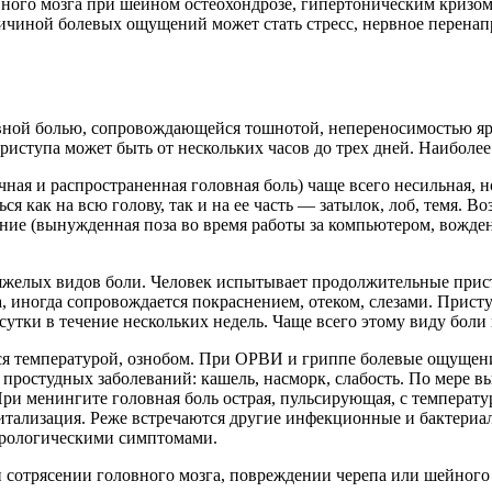
вного мозга при шейном остеохондрозе, гипертоническим криз
ичиной болевых ощущений может стать стресс, нервное перенап
ой болью, сопровождающейся тошнотой, непереносимостью ярког
иступа может быть от нескольких часов до трех дней. Наиболее
чная и распространенная головная боль) чаще всего несильная, н
как на всю голову, так и на ее часть — затылок, лоб, темя. Во
ие (вынужденная поза во время работы за компьютером, вожден
яжелых видов боли. Человек испытывает продолжительные при
а, иногда сопровождается покраснением, отеком, слезами. Прист
в сутки в течение нескольких недель. Чаще всего этому виду бо
ся температурой, ознобом. При ОРВИ и гриппе болевые ощущени
 простудных заболеваний: кашель, насморк, слабость. По мере
ри менингите головная боль острая, пульсирующая, с температ
спитализация. Реже встречаются другие инфекционные и бактери
еврологическими симптомами.
 сотрясении головного мозга, повреждении черепа или шейного