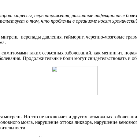
ров: стрессы, перенапряжения, различные инфекционные болезн
етельствует о том, что проблемы в организме носят хроническ
 мигрень, перепады давления, гайморит, черепно-мозговые тра
ма.
 симптомами таких серьезных заболеваний, как менингит, пораж
олевания. Продолжительные боли могут свидетельствовать и об
я мигрень. Но это не исключает и других возможных заболеваний:
оловного мозга, нарушение оттока ликвора, нарушение венозног
жительности.