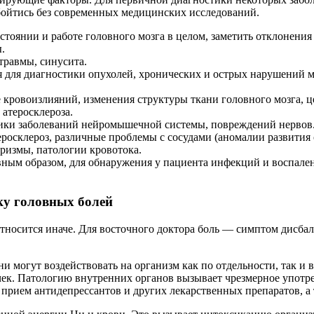
 обойтись без современных медицинских исследований.
стоянии и работе головного мозга в целом, заметить отклонени
.
травмы, синусита.
 для диагностики опухолей, хронических и острых нарушений м
кровоизлияний, изменения структуры ткани головного мозга, це
 атеросклероза.
ики заболеваний нейромышечной системы, повреждений нервов
росклероз, различные проблемы с сосудами (аномалии развития 
вризмы, патологии кровотока.
вным образом, для обнаружения у пациента инфекций и воспале
ку головных болей
носится иначе. Для восточного доктора боль — симптом дисбал
и могут воздействовать на организм как по отдельности, так и 
чек. Патологию внутренних органов вызывает чрезмерное употр
 прием антидепрессантов и других лекарственных препаратов, а