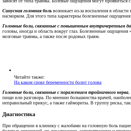
зависят от типа травмы. Болевые ощущения могут проявиться 
Синусная головная боль
возникает из-за воспаления в области
насморком. Для этого типа характерны болезненные ощущения 
Головные боли, связанные с повышенным внутричерепным д
головы, иногда и область вокруг глаз. Болезненные ощущения 
мозговые травмы, а также после родовых травм.
Читайте также:
На каком сроке беременности болит голова
Головные боли, связанные с поражением тройничного нерва
,
пищи или разговора. По мнению большинства врачей, наиболе
неправильный прикус, а также гаймориты. В группу риска, таки
Диагностика
При обращении в клинику с жалобами на головную боль пациент
болевых ощущений, их локализацию, сопутствующие и провоци