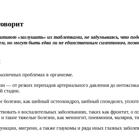
говорит
тают «заглушать» их таблетками, не задумываясь, что подоб
ем, но могут быть едва ли не единственным симптомом, поз
и
различных проблемах в организме.
н — от резких перепадов артериального давления до интоксика
й стадии.
ие болезни, как шейный остеохондроз, шейный спондилез, уплот
твовать о воспалительных заболеваниях, таких как фронтит, о
и такие тяжелые болезни, как менингит, пневмония, малярия, т
нкции, мигрени, а также глаукомы и ряда иных глазных заболе