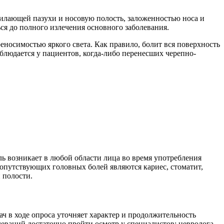
тилающей пазухи и носовую полость, заложенностью носа и
ся до полного излечения основного заболевания.
еносимостью яркого света. Как правило, болит вся поверхность
блюдается у пациентов, когда-либо перенесших черепно-
оль возникает в любой области лица во время употребления
опутствующих головных болей являются кариес, стоматит,
 полости.
ч в ходе опроса уточняет характер и продолжительность
ваний достаточно пройти осмотр у специалистов: невролога,