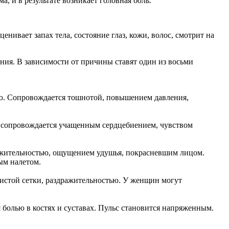
и в результате возникает головная боль.
ивает запах тела, состояние глаз, кожи, волос, смотрит на
ния. В зависимости от причины ставят один из восьми
ию. Сопровождается тошнотой, повышением давления,
ь сопровождается учащенным сердцебиением, чувством
ражительностью, ощущением удушья, покрасневшим лицом.
ым налетом.
дистой сетки, раздражительностью. У женщин могут
 болью в костях и суставах. Пульс становится напряженным.