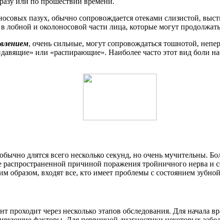
сразу или по прошествии времени.
 носовых пазух, обычно сопровождается отеками слизистой, выс
в лобной и околоносовой части лица, которые могут продолжать
авлением
, очень сильные, могут сопровождаться тошнотой, непер
«давящие» или «распирающие». Наиболее часто этот вид боли на
 обычно длятся всего несколько секунд, но очень мучительны. Б
е распространенной причиной поражения тройничного нерва и с
м образом, входят все, кто имеет проблемы с состоянием зубной
 проходит через несколько этапов обследования. Для начала вра
рующие факторы. Для первичной диагностики некоторых заболе