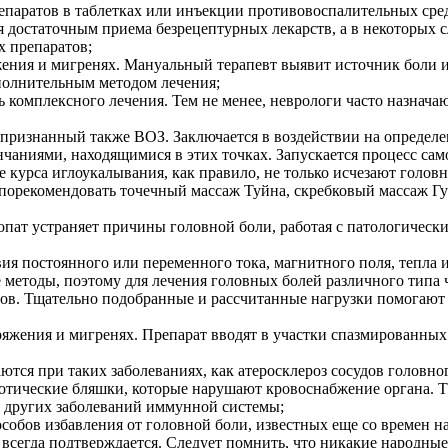
епаратов в таблетках или инъекции противовоспалительных ср
 достаточным приема безрецептурных лекарств, а в некоторых 
 препаратов;
ения и мигренях. Мануальный терапевт выявит источник боли и 
ополнительным методом лечения;
ь комплексного лечения. Тем не менее, неврологи часто назнач
признанный также ВОЗ. Заключается в воздействии на определ
нчаниями, находящимися в этих точках. Запускается процесс са
 курса иглоукалывания, как правило, не только исчезают головн
порекомендовать точечный массаж Туйна, скребковый массаж Гу
опат устраняет причины головной боли, работая с патологическ
ия постоянного или переменного тока, магнитного поля, тепла 
методы, поэтому для лечения головных болей различного типа ч
дов. Тщательно подобранные и рассчитанные нагрузки помогают
яжения и мигренях. Препарат вводят в участки спазмированных 
ются при таких заболеваниях, как атеросклероз сосудов головно
тические бляшки, которые нарушают кровоснабжение органа. Та
и других заболеваний иммунной системы;
особов избавления от головной боли, известных еще со времен 
 всегда подтверждается. Следует помнить, что никакие народные