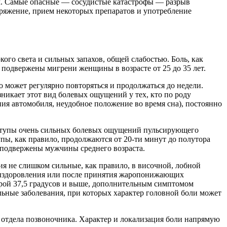
ом. Самые опасные — сосудистые катастрофы — разрыв
ряжение, прием некоторых препаратов и употребление
о света и сильных запахов, общей слабостью. Боль, как
 подвержены мигрени женщины в возрасте от 25 до 35 лет.
о может регулярно повторяться и продолжаться до недели.
зникает этот вид болевых ощущений у тех, кто по роду
ия автомобиля, неудобное положение во время сна), постоянно
ступы очень сильных болевых ощущений пульсирующего
упы, как правило, продолжаются от 20-ти минут до полутора
ли подвержены мужчины среднего возраста.
я не слишком сильные, как правило, в височной, лобной
 выздоровления или после принятия жаропонижающих
урой 37,5 градусов и выше, дополнительным симптомом
альные заболевания, при которых характер головной боли может
 отдела позвоночника. Характер и локализация боли напрямую