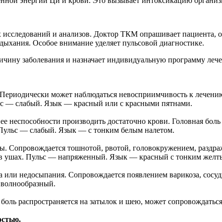
ой энергии Ци и крови. Это вызывает интоксикацию организма, 
исследований и анализов. Доктор ТКМ опрашивает пациента, оцен
у дыхания. Особое внимание уделяет пульсовой диагностике.
ичину заболевания и назначает индивидуальную программу лече
я. Периодически может наблюдаться невосприимчивость к лечен
ьс — слабый. Язык — красный или с красными пятнами.
ее неспособности производить достаточно крови. Головная бол
 Пульс — слабый. Язык — с тонким белым налетом.
вы. Сопровождается тошнотой, рвотой, головокружением, разд
н в ушах. Пульс — напряженный. Язык — красный с тонким желт
сна или недосыпания. Сопровождается появлением варикоза, сосу
 волнообразный.
боль распространяется на затылок и шею, может сопровождаться
остью.