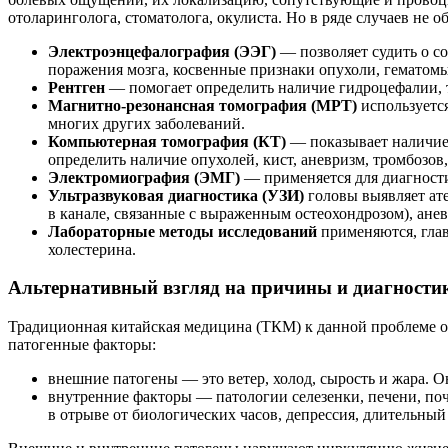
отоларинголога, стоматолога, окулиста. Но в ряде случаев не
Электроэнцефалография (ЭЭГ)
— позволяет судить о со
поражения мозга, косвенные признаки опухоли, гематомы
Рентген
— помогает определить наличие гидроцефалии, 
Магнитно-резонансная томография (МРТ)
используется
многих других заболеваний.
Компьютерная томография (КТ)
— показывает наличие 
определить наличие опухолей, кист, аневризм, тромбозов,
Электромиография (ЭМГ)
— применяется для диагност
Ультразвуковая диагностика (УЗИ)
головы выявляет ате
в канале, связанные с выраженным остеохондрозом), ане
Лабораторные методы исследований
применяются, гла
холестерина.
Альтернативный взгляд на причины и диагности
Традиционная китайская медицина (ТКМ) к данной проблеме от
патогенные факторы:
внешние патогены — это ветер, холод, сырость и жара. Он
внутренние факторы — патологии селезенки, печени, по
в отрыве от биологических часов, депрессия, длительный