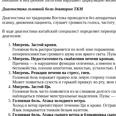
Внешние и внутренние патогены нарушают циркуляцию жизненн
Диагностика головной боли доктором ТКМ
Диагностика по традициям Востока проводится без аппаратных 
осанку, движения пациента, слушает громкость голоса, частот
В ходе диагностики китайский специалист определяет первопр
диагнозов:
Мигрень. Застой крови.
Головная боль распространяется по всей зоне поражени
непереносимостью громкого шума или яркого света. Пул
Мигрень.
Недостаточность снабжения печени кровью.
Причина — в нарушении функции селезенки, а именно в 
беспокойства, плохим аппетитом, вялостью, усталостью.
Мигрень. Реакция печени на стресс, гнев.
Головная боль поражает правую или левую сторону голо
Может появиться сухость и горький привкус во рту, зво
Мигрень. Застой Ци.
Головная боль часто появляется из-за слишком долгого 
наблюдаться темные менструальные выделения. Пульс —
Головная боль. Атака холодного ветра.
Холод и ветер препятствуют течению Ци и крови. Острая 
Язык покрывается тонким белым налетом.
Головная боль.
Атака сырого ветра и блокировка сыр