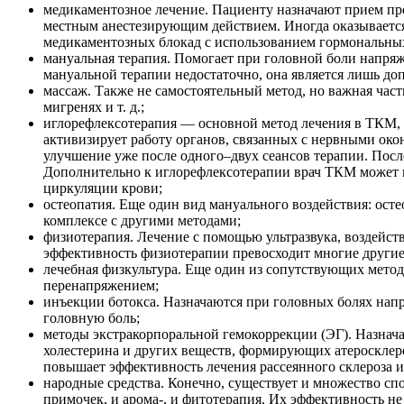
медикаментозное лечение. Пациенту назначают прием пр
местным анестезирующим действием. Иногда оказывается
медикаментозных блокад с использованием гормональных
мануальная терапия. Помогает при головной боли напряж
мануальной терапии недостаточно, она является лишь д
массаж. Также не самостоятельный метод, но важная част
мигренях и т. д.;
иглорефлексотерапия — основной метод лечения в ТКМ, 
активизирует работу органов, связанных с нервными око
улучшение уже после одного–двух сеансов терапии. После
Дополнительно к иглорефлексотерапии врач ТКМ может 
циркуляции крови;
остеопатия. Еще один вид мануального воздействия: осте
комплексе с другими методами;
физиотерапия. Лечение с помощью ультразвука, воздейств
эффективность физиотерапии превосходит многие другие 
лечебная физкультура. Еще один из сопутствующих мето
перенапряжением;
инъекции ботокса. Назначаются при головных болях напр
головную боль;
методы экстракорпоральной гемокоррекции (ЭГ). Назнача
холестерина и других веществ, формирующих атеросклеро
повышает эффективность лечения рассеянного склероза 
народные средства. Конечно, существует и множество сп
примочек, и арома-, и фитотерапия. Их эффективность не