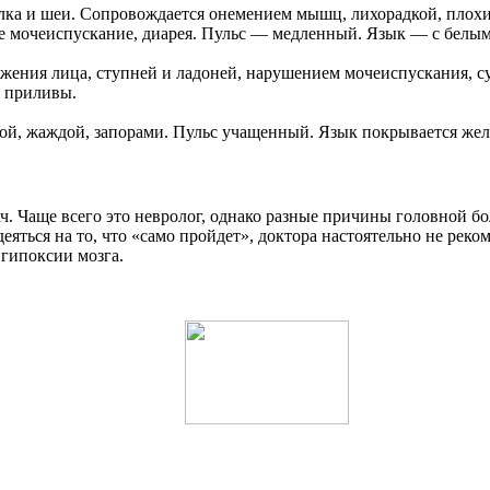
ылка и шеи. Сопровождается онемением мышц, лихорадкой, плох
ное мочеиспускание, диарея. Пульс — медленный. Язык — с бел
ния лица, ступней и ладоней, нарушением мочеиспускания, сух
е приливы.
кой, жаждой, запорами. Пульс учащенный. Язык покрывается же
. Чаще всего это невролог, однако разные причины головной бол
яться на то, что «само пройдет», доктора настоятельно не реко
гипоксии мозга.