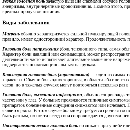
Резкая головная боль
зачастую вызвана спазмами сосудов голо
аневризмы, внутричерепные кровоизлияния. Помимо этого, пр
вредных продуктов питания.
Виды заболевания
Мигрень
обычно характеризуется сильной пульсирующей головн
правило, имеет односторонний характер. Продолжительность пр
Головная боль напряжения
(боль тензионного типа, самая обы
Характер боли давящий или сжимающий, может распространяться 
деятельности часто испытывает длительное мышечное напряжен
подвергается психоэмоциональным нагрузкам.
Кластерная головная боль (хортоновская)
— один из самых т
характера. Обычно боль односторонняя, в области лба или глаз
часов, но в тяжелых случаях могут повторяться несколько раз 
Головная боль, вызванная инфекциями
, обычно сопровождает
частях или у глаз. У больных проявляются типичные симптомы
препаратов болезненные ощущения снижаются или исчезают. П
является рвота. В этом случае больному требуется срочная го
быть разным, но почти всегда она сопровождается другими н
Посттравматическая головная боль
возникает при ушибе или