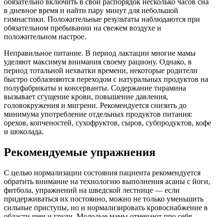
обязательно включить в свой распорядок несколько часов сна
в дневное время и найти пару минут для небольшой
гимнастики. Положительные результаты наблюдаются при
обязательном пребывании на свежем воздухе и
положительном настрое.
Неправильное питание. В период лактации многие мамы
уделяют максимум внимания своему рациону. Однако, в
период тотальной нехватки времени, некоторые родители
быстро соблазняются переходом с натуральных продуктов на
полуфабрикаты и консерванты. Содержание тирамина
вызывает сгущение крови, повышение давления,
головокружения и мигрени. Рекомендуется снизить до
минимума употребление отдельных продуктов питания:
орехов, копченостей, сухофруктов, сыров, субпродуктов, кофе
и шоколада.
Рекомендуемые упражнения
С целью нормализации состояния пациента рекомендуется
обратить внимание на технологию выполнения асаны с йоги,
фитбола, упражнений на шведской лестнице — если
придерживаться их постоянно, можно не только уменьшить
сильные приступы, но и нормализировать кровоснабжение в
области шеи и груди. Молодые мамы отмечают про себя