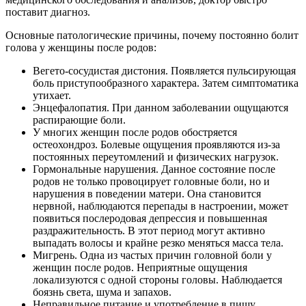
поставит диагноз.
Основные патологические причины, почему постоянно болит
голова у женщины после родов:
Вегето-сосудистая дистония. Появляется пульсирующая
боль приступообразного характера. Затем симптоматика
утихает.
Энцефалопатия. При данном заболевании ощущаются
распирающие боли.
У многих женщин после родов обостряется
остеохондроз. Болевые ощущения проявляются из-за
постоянных переутомлений и физических нагрузок.
Гормональные нарушения. Данное состояние после
родов не только провоцирует головные боли, но и
нарушения в поведении матери. Она становится
нервной, наблюдаются перепады в настроении, может
появиться послеродовая депрессия и повышенная
раздражительность. В этот период могут активно
выпадать волосы и крайне резко меняться масса тела.
Мигрень. Одна из частых причин головной боли у
женщин после родов. Неприятные ощущения
локализуются с одной стороны головы. Наблюдается
боязнь света, шума и запахов.
Неправильное питание и употребление в пищу