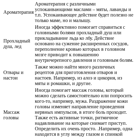
Ароматерапия с различными
успокаивающими маслами – мяты, лаванды и
Ароматерапия
т.п. Успокаивающее действие будет полезно не
только маме, но и малышу.
Иногда эффективно помогает справиться с
головными болями прохладный душ или
прикладывание льда ко лбу. Действие
Прохладный
основано на сужение расширенных сосудов,
душ, лед
переполнение кровью которых в головном
мозге приводит к повышению
внутричерепного давления и головным болям.
Также можно найти много различных
Отвары и
рецептов для приготовления отваров и
настои
настоев. Например, из алоэ и цикория, из
мяты и ромашки, и другие.
Иногда помогает массаж головы, который
можно сделать самостоятельно или попросить
кого-то, например, мужа. Раздражение кожи
головы изменяет направление проведения
Массаж
нервных импульсов, в итоге боль проходит.
головы
Также есть активные точки, ритмичное
надавливание на которые снимает приступ.
Определить их очень просто. .Например, одна
находится в углу между глазом и спинкой