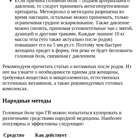
Если причина головной боли – подъем артериального
давления, то следует принимать антигипертензивные
препараты. Метопролол и метилдопа разрешены во
время лактации, остальные можно принимать, только
ограничивая грудное вскармливание. Также давление
можно снизить, принимая успокоительные чаи с мятой,
душицей и другими травами. Каждые лишние 10 кг
массы тела (что также актуально после родов)
повышают его на 5 мм.рт.ст. Поэтому чем быстрее
женщина придет в форму, тем реже ее будет беспокоить
головная боль, связанная с давлением.
Рекомендуем прочитать статью о витаминах после родов. Из
нее вы узнаете о необходимости приема для женщины,
требуемых веществах и микроэлементах, естественных
источниках витаминов, а также рекомендуемых готовых
комплексах.
Народные методы
Головные боли при ГВ можно попытаться купировать и
различными средствами народной медицины. Наиболее
популярны и эффективны следующие:
Средство
Как действует