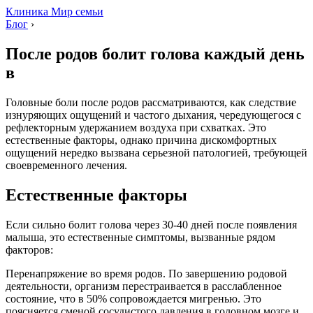
Клиника Мир семьи
Блог
›
После родов болит голова каждый день
в
Головные боли после родов рассматриваются, как следствие
изнуряющих ощущений и частого дыхания, чередующегося с
рефлекторным удержанием воздуха при схватках. Это
естественные факторы, однако причина дискомфортных
ощущений нередко вызвана серьезной патологией, требующей
своевременного лечения.
Естественные факторы
Если сильно болит голова через 30-40 дней после появления
малыша, это естественные симптомы, вызванные рядом
факторов:
Перенапряжение во время родов. По завершению родовой
деятельности, организм перестраивается в расслабленное
состояние, что в 50% сопровождается мигренью. Это
поясняется сменой сосудистого давления в головном мозге и