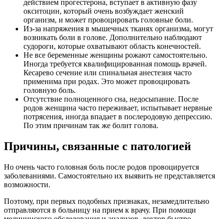
действием прогестерона, вступает в активную фазу
окситоцин, который очень возбуждает женский
организм, и может провоцировать головные боли.
Из-за напряжения в мышечных тканях организма, могут
возникать боли в голове. Дополнительно наблюдают
судороги, которые охватывают область конечностей.
Не все беременные женщины рожают самостоятельно.
Иногда требуется квалифицированная помощь врачей.
Кесарево сечение или спинальная анестезия часто
применима при родах. Это может провоцировать
головную боль.
Отсутствие полноценного сна, недосыпание. После
родов женщина часто переживает, испытывает нервные
потрясения, иногда впадает в послеродовую депрессию.
По этим причинам так же болит голова.
Причины, связанные с патологией
Но очень часто головная боль после родов провоцируется
заболеваниями. Самостоятельно их выявить не представляется
возможности.
Поэтому, при первых подобных признаках, незамедлительно
отправляются в больницу на прием к врачу. При помощи
медицинского обследования и анализов, доктор быстро