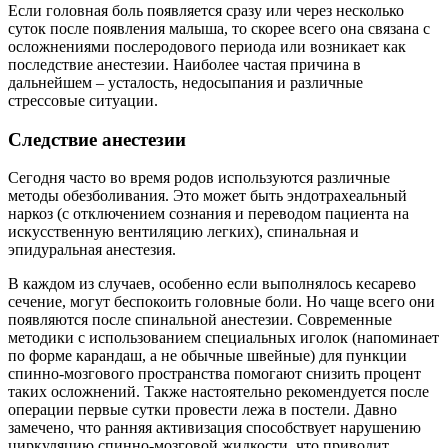
Если головная боль появляется сразу или через несколько
суток после появления малыша, то скорее всего она связана с
осложнениями послеродового периода или возникает как
последствие анестезии. Наиболее частая причина в
дальнейшем – усталость, недосыпания и различные
стрессовые ситуации.
Следствие анестезии
Сегодня часто во время родов используются различные
методы обезболивания. Это может быть эндотрахеальный
наркоз (с отключением сознания и переводом пациента на
искусственную вентиляцию легких), спинальная и
эпидуральная анестезия.
В каждом из случаев, особенно если выполнялось кесарево
сечение, могут беспокоить головные боли. Но чаще всего они
появляются после спинальной анестезии. Современные
методики с использованием специальных иголок (напоминает
по форме карандаш, а не обычные швейные) для пункции
спинно-мозгового пространства помогают снизить процент
таких осложнений. Также настоятельно рекомендуется после
операции первые сутки провести лежа в постели. Давно
замечено, что ранняя активизация способствует нарушению
циркуляцию спинно-мозговой жидкости, что приводит