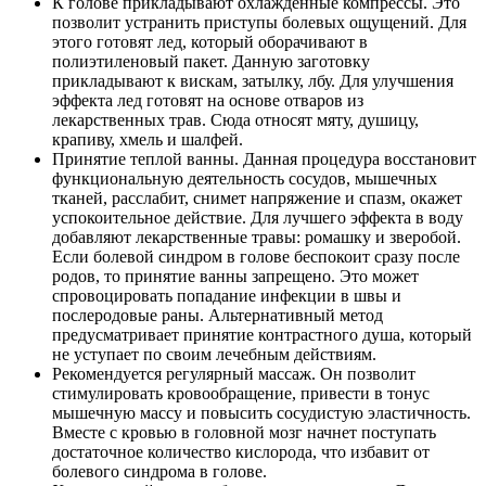
К голове прикладывают охлажденные компрессы. Это
позволит устранить приступы болевых ощущений. Для
этого готовят лед, который оборачивают в
полиэтиленовый пакет. Данную заготовку
прикладывают к вискам, затылку, лбу. Для улучшения
эффекта лед готовят на основе отваров из
лекарственных трав. Сюда относят мяту, душицу,
крапиву, хмель и шалфей.
Принятие теплой ванны. Данная процедура восстановит
функциональную деятельность сосудов, мышечных
тканей, расслабит, снимет напряжение и спазм, окажет
успокоительное действие. Для лучшего эффекта в воду
добавляют лекарственные травы: ромашку и зверобой.
Если болевой синдром в голове беспокоит сразу после
родов, то принятие ванны запрещено. Это может
спровоцировать попадание инфекции в швы и
послеродовые раны. Альтернативный метод
предусматривает принятие контрастного душа, который
не уступает по своим лечебным действиям.
Рекомендуется регулярный массаж. Он позволит
стимулировать кровообращение, привести в тонус
мышечную массу и повысить сосудистую эластичность.
Вместе с кровью в головной мозг начнет поступать
достаточное количество кислорода, что избавит от
болевого синдрома в голове.