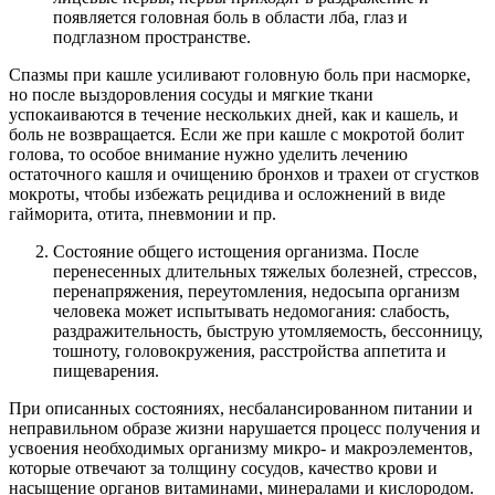
появляется головная боль в области лба, глаз и
подглазном пространстве.
Спазмы при кашле усиливают головную боль при насморке,
но после выздоровления сосуды и мягкие ткани
успокаиваются в течение нескольких дней, как и кашель, и
боль не возвращается. Если же при кашле с мокротой болит
голова, то особое внимание нужно уделить лечению
остаточного кашля и очищению бронхов и трахеи от сгустков
мокроты, чтобы избежать рецидива и осложнений в виде
гайморита, отита, пневмонии и пр.
Состояние общего истощения организма. После
перенесенных длительных тяжелых болезней, стрессов,
перенапряжения, переутомления, недосыпа организм
человека может испытывать недомогания: слабость,
раздражительность, быструю утомляемость, бессонницу,
тошноту, головокружения, расстройства аппетита и
пищеварения.
При описанных состояниях, несбалансированном питании и
неправильном образе жизни нарушается процесс получения и
усвоения необходимых организму микро- и макроэлементов,
которые отвечают за толщину сосудов, качество крови и
насыщение органов витаминами, минералами и кислородом.