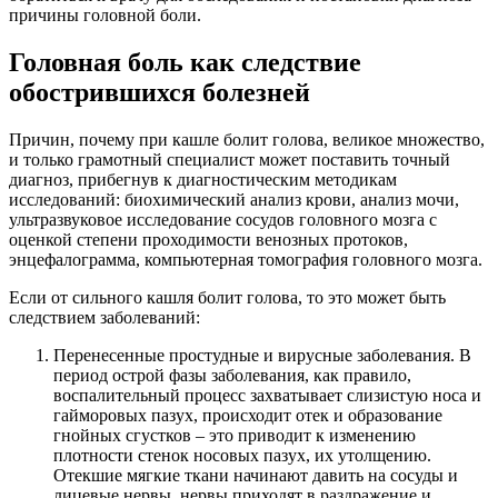
причины головной боли.
Головная боль как следствие
обострившихся болезней
Причин, почему при кашле болит голова, великое множество,
и только грамотный специалист может поставить точный
диагноз, прибегнув к диагностическим методикам
исследований: биохимический анализ крови, анализ мочи,
ультразвуковое исследование сосудов головного мозга с
оценкой степени проходимости венозных протоков,
энцефалограмма, компьютерная томография головного мозга.
Если от сильного кашля болит голова, то это может быть
следствием заболеваний:
Перенесенные простудные и вирусные заболевания. В
период острой фазы заболевания, как правило,
воспалительный процесс захватывает слизистую носа и
гайморовых пазух, происходит отек и образование
гнойных сгустков – это приводит к изменению
плотности стенок носовых пазух, их утолщению.
Отекшие мягкие ткани начинают давить на сосуды и
лицевые нервы, нервы приходят в раздражение и