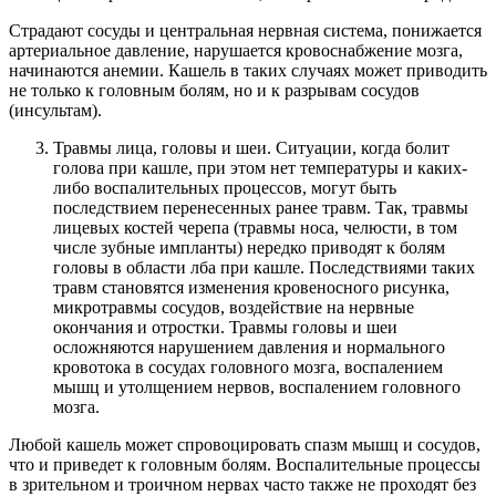
Страдают сосуды и центральная нервная система, понижается
артериальное давление, нарушается кровоснабжение мозга,
начинаются анемии. Кашель в таких случаях может приводить
не только к головным болям, но и к разрывам сосудов
(инсультам).
Травмы лица, головы и шеи. Ситуации, когда болит
голова при кашле, при этом нет температуры и каких-
либо воспалительных процессов, могут быть
последствием перенесенных ранее травм. Так, травмы
лицевых костей черепа (травмы носа, челюсти, в том
числе зубные импланты) нередко приводят к болям
головы в области лба при кашле. Последствиями таких
травм становятся изменения кровеносного рисунка,
микротравмы сосудов, воздействие на нервные
окончания и отростки. Травмы головы и шеи
осложняются нарушением давления и нормального
кровотока в сосудах головного мозга, воспалением
мышц и утолщением нервов, воспалением головного
мозга.
Любой кашель может спровоцировать спазм мышц и сосудов,
что и приведет к головным болям. Воспалительные процессы
в зрительном и троичном нервах часто также не проходят без