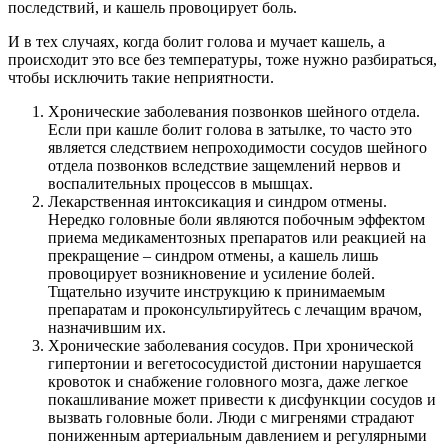
последствий, и кашель провоцирует боль.
И в тех случаях, когда болит голова и мучает кашель, а
происходит это все без температуры, тоже нужно разбираться,
чтобы исключить такие неприятности.
Хронические заболевания позвонков шейного отдела.
Если при кашле болит голова в затылке, то часто это
является следствием непроходимости сосудов шейного
отдела позвонков вследствие защемлений нервов и
воспалительных процессов в мышцах.
Лекарственная интоксикация и синдром отмены.
Нередко головные боли являются побочным эффектом
приема медикаментозных препаратов или реакцией на
прекращение – синдром отмены, а кашель лишь
провоцирует возникновение и усиление болей.
Тщательно изучите инструкцию к принимаемым
препаратам и проконсультируйтесь с лечащим врачом,
назначившим их.
Хронические заболевания сосудов. При хронической
гипертонии и вегетососудистой дистонии нарушается
кровоток и снабжение головного мозга, даже легкое
покашливание может привести к дисфункции сосудов и
вызвать головные боли. Люди с мигренями страдают
пониженным артериальным давлением и регулярными