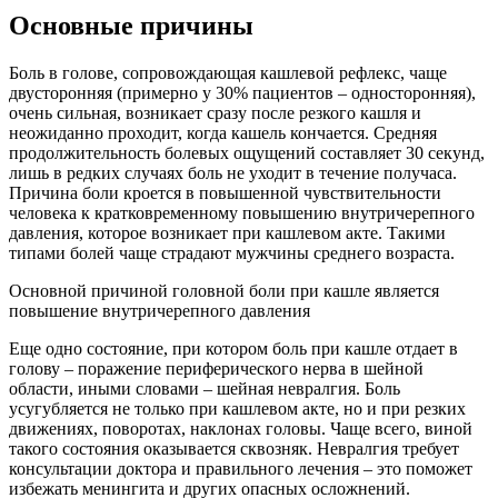
Основные причины
Боль в голове, сопровождающая кашлевой рефлекс, чаще
двусторонняя (примерно у 30% пациентов – односторонняя),
очень сильная, возникает сразу после резкого кашля и
неожиданно проходит, когда кашель кончается. Средняя
продолжительность болевых ощущений составляет 30 секунд,
лишь в редких случаях боль не уходит в течение получаса.
Причина боли кроется в повышенной чувствительности
человека к кратковременному повышению внутричерепного
давления, которое возникает при кашлевом акте. Такими
типами болей чаще страдают мужчины среднего возраста.
Основной причиной головной боли при кашле является
повышение внутричерепного давления
Еще одно состояние, при котором боль при кашле отдает в
голову – поражение периферического нерва в шейной
области, иными словами – шейная невралгия. Боль
усугубляется не только при кашлевом акте, но и при резких
движениях, поворотах, наклонах головы. Чаще всего, виной
такого состояния оказывается сквозняк. Невралгия требует
консультации доктора и правильного лечения – это поможет
избежать менингита и других опасных осложнений.