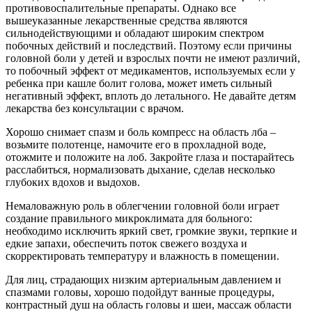
противовоспалительные препараты. Однако все
вышеуказанные лекарственные средства являются
сильнодействующими и обладают широким спектром
побочных действий и последствий. Поэтому если причины
головной боли у детей и взрослых почти не имеют различий,
то побочный эффект от медикаментов, используемых если у
ребенка при кашле болит голова, может иметь сильный
негативный эффект, вплоть до летального. Не давайте детям
лекарства без консультации с врачом.
Хорошо снимает спазм и боль компресс на область лба –
возьмите полотенце, намочите его в прохладной воде,
отожмите и положите на лоб. Закройте глаза и постарайтесь
расслабиться, нормализовать дыхание, сделав несколько
глубоких вдохов и выдохов.
Немаловажную роль в облегчении головной боли играет
создание правильного микроклимата для больного:
необходимо исключить яркий свет, громкие звуки, терпкие и
едкие запахи, обеспечить поток свежего воздуха и
скорректировать температуру и влажность в помещении.
Для лиц, страдающих низким артериальным давлением и
спазмами головы, хорошо подойдут ванные процедуры,
контрастный душ на область головы и шеи, массаж области