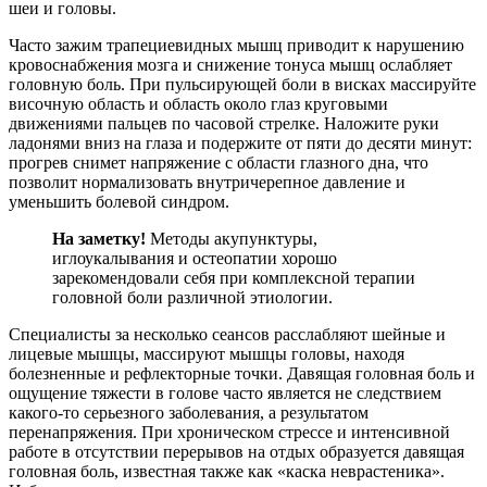
шеи и головы.
Часто зажим трапециевидных мышц приводит к нарушению
кровоснабжения мозга и снижение тонуса мышц ослабляет
головную боль. При пульсирующей боли в висках массируйте
височную область и область около глаз круговыми
движениями пальцев по часовой стрелке. Наложите руки
ладонями вниз на глаза и подержите от пяти до десяти минут:
прогрев снимет напряжение с области глазного дна, что
позволит нормализовать внутричерепное давление и
уменьшить болевой синдром.
На заметку!
Методы акупунктуры,
иглоукалывания и остеопатии хорошо
зарекомендовали себя при комплексной терапии
головной боли различной этиологии.
Специалисты за несколько сеансов расслабляют шейные и
лицевые мышцы, массируют мышцы головы, находя
болезненные и рефлекторные точки. Давящая головная боль и
ощущение тяжести в голове часто является не следствием
какого-то серьезного заболевания, а результатом
перенапряжения. При хроническом стрессе и интенсивной
работе в отсутствии перерывов на отдых образуется давящая
головная боль, известная также как «каска неврастеника».