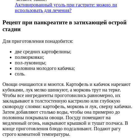
Активированный уголь при гастрите: можно ли
использовать для лечения?
Рецепт при панкреатите в затихающей острой
стадии
Для приготовления понадобится:
две средних картофелины;
полморковки;
пол-луковицы;
половина молодого кабачка;
соль.
Овощи очищаются и моются. Картофель и кабачок нарезают
кубиками, лук мелко шинкуют, а морковь трут на терке.
Чтобы все ингредиенты проготовились равномерно, их
закладывают в толстостенную кастрюлю или глубокую
сковороду слоями: картофель, морковь и лук, сверху кабачки.
Затем добавляют столько воды, чтобы она примерно до
половины покрывала овощи. Посуду помещают на
медленный огонь, накрывают крышкой и тушат полчаса. В
конце приготовления блюдо подсаливают. Подают рагу
строго комнатной температуры.