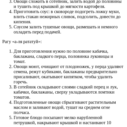
Овощи сложить в сотейник, залить водой до половины
и тушить под крышкой до мягкости картофеля.
Приготовить соус: в сковороде подогреть ложку муки,
влить стакан нежирных сливок, подсолить, довести до
кипения.
Соусом залить тушеные овощи, размешать и немного
охладить перед подачей.
Рагу «а-ля рататуй»:
Для приготовления нужно по половине кабачка,
баклажана, сладкого перца, половинка луковицы и
томат.
Овощи моют, очищают от плодоножек, у перца удаляют
семена, режут кубиками, баклажаны предварительно
присаливают, окатывают кипятком, чтобы удалить
горечь.
В сотейник складывают слоями сладкий перец и лук,
кабачки, баклажаны, сверху укладываются ломтики
томатов.
Подготовленные овощи сбрызгивают растительным
маслом и заливают водой, тушат на среднем огне
полчаса.
Готовое блюдо посыпают мелко нарубленной
петрушкой, накрывают крышкой и настаивают 10