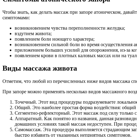
Чтобы знать, как делать массаж при запоре атоническом, давайт
симптомами:
возникновением чувства переполненности желудка;
вздутием живота;
появлением боли ноющего характера;
возникновением сильной боли во время осуществления а
приложением больших усилий для опорожнения, из-за ко
появлением крови в плотных каловых массах или на туал
Виды массажа живота
Отметим, что любой из перечисленных ниже видов массажа сп
При запоре можно применять несколько видов массажного во
Точечный. Этот вид процедуры подразумеваете локально
Общий. Это наиболее простая форма воздействия: общий 
Сегментно-рефлекторный. Этот массаж под силу только с
Аппаратный. Как понятно из названия, данная разновидн
домашних условиях такой массаж недоступен. При процеду
Самомассаж. Эта процедура выполняется страдающим зап
быстро избавить от указанных неприятных симптомов.