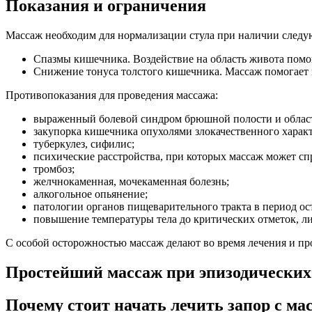
Показания и ограничения
Массаж необходим для нормализации стула при наличии след
Спазмы кишечника. Воздействие на область живота помо
Снижение тонуса толстого кишечника. Массаж помогает 
Противопоказания для проведения массажа:
выраженный болевой синдром брюшной полости и област
закупорка кишечника опухолями злокачественного характ
туберкулез, сифилис;
психические расстройства, при которых массаж может сп
тромбоз;
желчнокаменная, мочекаменная болезнь;
алкогольное опьянение;
патологии органов пищеварительного тракта в период ос
повышение температуры тела до критических отметок, ли
С особой осторожностью массаж делают во время лечения и п
Простейший массаж при эпизодических
Почему стоит начать лечить запор с ма