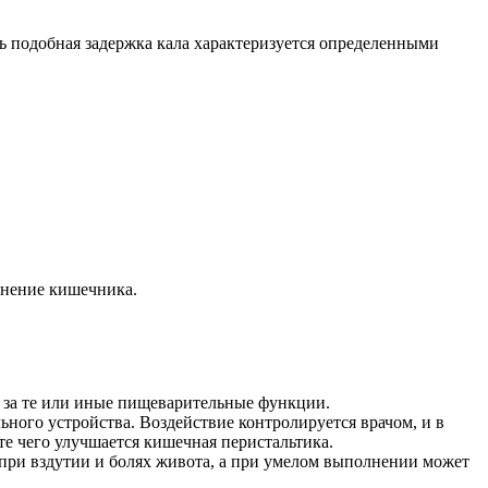
едь подобная задержка кала характеризуется определенными
жнение кишечника.
т за те или иные пищеварительные функции.
ного устройства. Воздействие контролируется врачом, и в
те чего улучшается кишечная перистальтика.
при вздутии и болях живота, а при умелом выполнении может