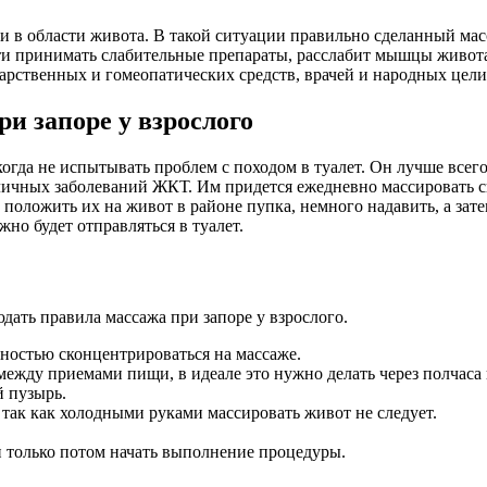
в области живота. В такой ситуации правильно сделанный масс
сти принимать слабительные препараты, расслабит мышцы живо
арственных и гомеопатических средств, врачей и народных цели
и запоре у взрослого
огда не испытывать проблем с походом в туалет. Он лучше всего
азличных заболеваний ЖКТ. Им придется ежедневно массировать с
 положить их на живот в районе пупка, немного надавить, а зат
жно будет отправляться в туалет.
дать правила массажа при запоре у взрослого.
лностью сконцентрироваться на массаже.
ду приемами пищи, в идеале это нужно делать через полчаса по
 пузырь.
 так как холодными руками массировать живот не следует.
 только потом начать выполнение процедуры.