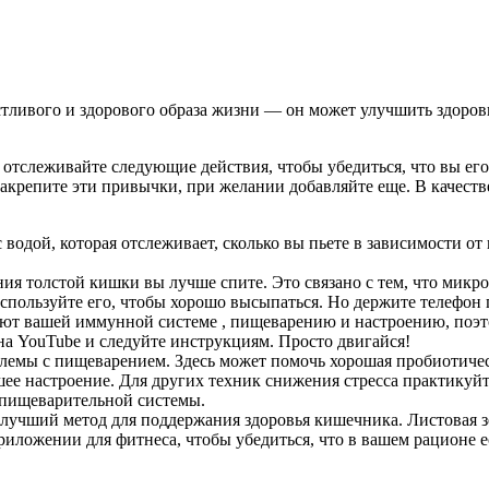
тливого и здорового образа жизни — он может улучшить здоровь
отслеживайте следующие действия, чтобы убедиться, что вы его
 закрепите эти привычки, при желании добавляйте еще. В качес
 водой, которая отслеживает, сколько вы пьете в зависимости от
ния толстой кишки вы лучше спите. Это связано с тем, что микр
пользуйте его, чтобы хорошо высыпаться. Но держите телефон п
ают вашей иммунной системе , пищеварению и настроению, поэт
а YouTube и следуйте инструкциям. Просто двигайся!
блемы с пищеварением. Здесь может помочь хорошая пробиотиче
е настроение. Для других техник снижения стресса практикуйте
 пищеварительной системы.
о, лучший метод для поддержания здоровья кишечника. Листова
 приложении для фитнеса, чтобы убедиться, что в вашем рационе 