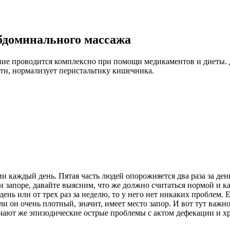
бдоминального массажа
чение проводится комплексно при помощи медикаментов и диеты
ти, нормализует перистальтику кишечника.
 каждый день. Пятая часть людей опорожняется два раза за день,
и запоре, давайте выясним, что же должно считаться нормой и к
день или от трех раз за неделю, то у него нет никаких проблем. 
 он очень плотный, значит, имеет место запор. И вот тут важно с
ают же эпизодические острые проблемы с актом дефекации и хро