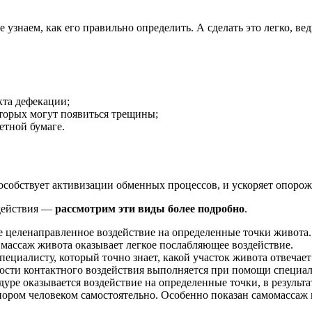
е узнаем, как его правильно определить. А сделать это легко, в
кта дефекации;
торых могут появиться трещины;
етной бумаге.
особствует активизации обменных процессов, и ускоряет опоро
здействия —
рассмотрим эти виды более подробно
.
е целенаправленное воздействие на определенные точки живота.
массаж живота оказывает легкое послабляющее воздействие.
пециалисту, который точно знает, какой участок живота отвечае
ости контактного воздействия выполняется при помощи специаль
ре оказывается воздействие на определенные точки, в результа
ором человеком самостоятельно. Особенно показан самомассаж 