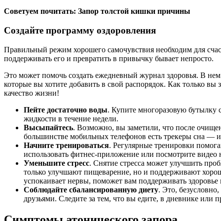
Советуем почитать: Запор толстой кишки причины
Создайте программу оздоровления
Правильный режим хорошего самочувствия необходим для счас
поддерживать его и превратить в привычку бывает непросто.
Это может помочь создать ежедневный журнал здоровья. В нем 
которые вы хотите добавить в свой распорядок. Как только вы
качество жизни!
Пейте достаточно воды
. Купите многоразовую бутылку с
жидкости в течение недели.
Высыпайтесь
. Возможно, вы заметили, что после очище
большинстве мобильных телефонов есть трекеры сна — ис
Начните тренироваться
. Регулярные тренировки помог
использовать фитнес-приложение или посмотрите видео н
Уменьшите стресс
. Снятие стресса может улучшить про
только улучшают пищеварение, но и поддерживают хороше
успокаивает нервы, поможет вам поддерживать здоровье
Соблюдайте сбалансированную диету
. Это, безусловн
друзьями. Следите за тем, что вы едите, в дневнике или
Симптомы атонического запора