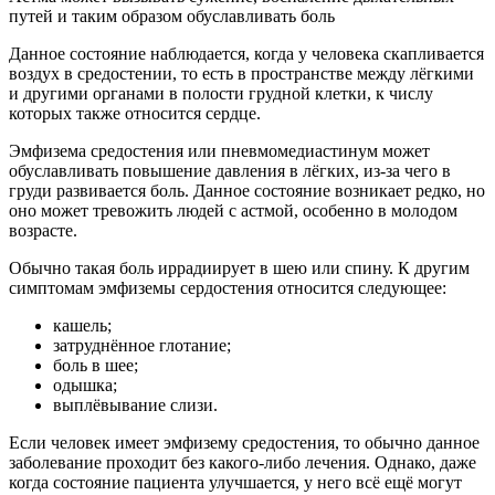
путей и таким образом обуславливать боль
Данное состояние наблюдается, когда у человека скапливается
воздух в средостении, то есть в пространстве между лёгкими
и другими органами в полости грудной клетки, к числу
которых также относится сердце.
Эмфизема средостения или пневмомедиастинум может
обуславливать повышение давления в лёгких, из-за чего в
груди развивается боль. Данное состояние возникает редко, но
оно может тревожить людей с астмой, особенно в молодом
возрасте.
Обычно такая боль иррадиирует в шею или спину. К другим
симптомам эмфиземы сердостения относится следующее:
кашель;
затруднённое глотание;
боль в шее;
одышка;
выплёвывание слизи.
Если человек имеет эмфизему средостения, то обычно данное
заболевание проходит без какого-либо лечения. Однако, даже
когда состояние пациента улучшается, у него всё ещё могут