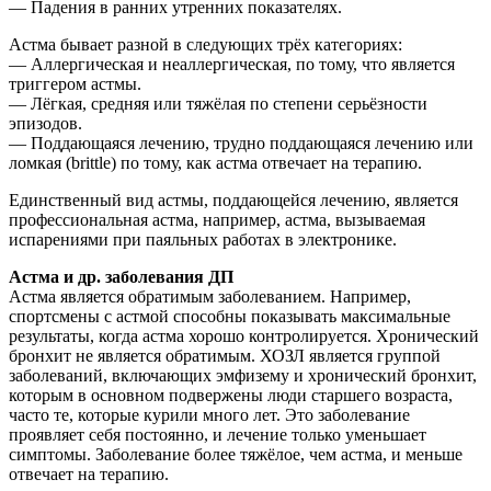
— Падения в ранних утренних показателях.
Астма бывает разной в следующих трёх категориях:
— Аллергическая и неаллергическая, по тому, что является
триггером астмы.
— Лёгкая, средняя или тяжёлая по степени серьёзности
эпизодов.
— Поддающаяся лечению, трудно поддающаяся лечению или
ломкая (brittle) по тому, как астма отвечает на терапию.
Единственный вид астмы, поддающейся лечению, является
профессиональная астма, например, астма, вызываемая
испарениями при паяльных работах в электронике.
Астма и др. заболевания ДП
Астма является обратимым заболеванием. Например,
спортсмены с астмой способны показывать максимальные
результаты, когда астма хорошо контролируется. Хронический
бронхит не является обратимым. ХОЗЛ является группой
заболеваний, включающих эмфизему и хронический бронхит,
которым в основном подвержены люди старшего возраста,
часто те, которые курили много лет. Это заболевание
проявляет себя постоянно, и лечение только уменьшает
симптомы. Заболевание более тяжёлое, чем астма, и меньше
отвечает на терапию.