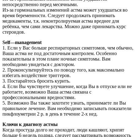
непосредственно перед месячными.
Из-за гормональных изменений астма может ухудшаться во
время беременности. Следует продолжать принимать
медикаменты, т.к. неконтролируемая астма вреднее для
ребёнка, чем сами лекарства. Можно даже принимать курс
стероидов.
Self
—
management
1. Если у Вас больше респираторных симптомов, чем обычно,
Ваша астма не под достаточным контролем. Особенно
показательны в этом плане ночные симптомы. Вам
необходимо увидеться с доктором.
2. Проконсультируйтесь по поводу того, как максимально
избегать воздействие триггеров.
3. Постарайтесь бросить курить.
4. Если Вы чувствуете улучшение, когда Вы в отпуске или не
работаете, возможно Ваша астма связана с
профессиональными вредностями.
5. Возможно Вы также захотите узнать, принимаете ли Вы
правильное лечение. Вам необходимо записывать показатели
пикфлоуметрии 2 р. в день в течение 2-х нед.
Ключи к диагнозу астмы
Когда простуда долго не проходит, люди кашляют, хрипят
больше 6 недель подряд, следует рассматривать возможность