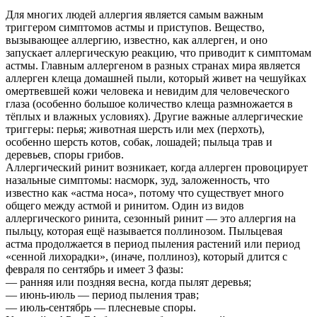
Для многих людей аллергия является самым важным
триггером симптомов астмы и приступов. Вещество,
вызывающее аллергию, известно, как аллерген, и оно
запускает аллергическую реакцию, что приводит к симптомам
астмы. Главным аллергеном в разных странах мира является
аллерген клеща домашней пыли, который живет на чешуйках
омертвевшей кожи человека и невидим для человеческого
глаза (особенно большое количество клеща размножается в
тёплых и влажных условиях). Другие важные аллергические
триггеры: перья; животная шерсть или мех (перхоть),
особенно шерсть котов, собак, лошадей; пыльца трав и
деревьев, споры грибов.
Аллергический ринит возникает, когда аллерген провоцирует
назальные симптомы: насморк, зуд, заложенность, что
известно как «астма носа», потому что существует много
общего между астмой и ринитом. Один из видов
аллергического ринита, сезонный ринит — это аллергия на
пыльцу, которая ещё называется поллинозом. Пыльцевая
астма продолжается в период пыления растений или период
«сенной лихорадки», (иначе, поллиноз), который длится с
февраля по сентябрь и имеет 3 фазы:
— ранняя или поздняя весна, когда пылят деревья;
— июнь-июль — период пыления трав;
— июль-сентябрь — плесневые споры.