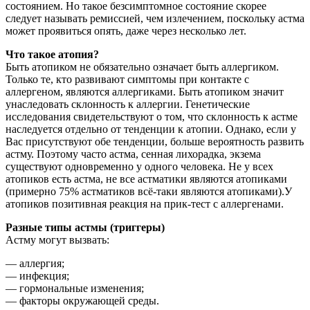
состоянием. Но такое безсимптомное состояние скорее
следует называть ремиссией, чем излечением, поскольку астма
может проявиться опять, даже через несколько лет.
Что такое атопия?
Быть атопиком не обязательно означает быть аллергиком.
Только те, кто развивают симптомы при контакте с
аллергеном, являются аллергиками. Быть атопиком значит
унаследовать склонность к аллергии. Генетические
исследования свидетельствуют о том, что склонность к астме
наследуется отдельно от тенденции к атопии. Однако, если у
Вас присутствуют обе тенденции, больше вероятность развить
астму. Поэтому часто астма, сенная лихорадка, экзема
существуют одновременно у одного человека. Не у всех
атопиков есть астма, не все астматики являются атопиками
(примерно 75% астматиков всё-таки являются атопиками).У
атопиков позитивная реакция на прик-тест с аллергенами.
Разные типы астмы (триггеры)
Астму могут вызвать:
— аллергия;
— инфекция;
— гормональные изменения;
— факторы окружающей среды.