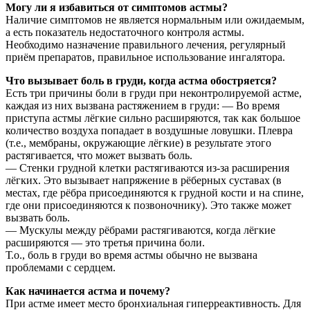
Могу ли я избавиться от симптомов астмы?
Наличие симптомов не является нормальным или ожидаемым,
а есть показатель недостаточного контроля астмы.
Необходимо назначение правильного лечения, регулярный
приём препаратов, правильное использование ингалятора.
Что вызывает боль в груди, когда астма обостряется?
Есть три причины боли в груди при неконтролируемой астме,
каждая из них вызвана растяжением в груди: — Во время
приступа астмы лёгкие сильно расширяются, так как большое
количество воздуха попадает в воздушные ловушки. Плевра
(т.е., мембраны, окружающие лёгкие) в результате этого
растягивается, что может вызвать боль.
— Стенки грудной клетки растягиваются из-за расширения
лёгких. Это вызывает напряжение в рёберных суставах (в
местах, где рёбра присоединяются к грудной кости и на спине,
где они присоединяются к позвоночнику). Это также может
вызвать боль.
— Мускулы между рёбрами растягиваются, когда лёгкие
расширяются — это третья причина боли.
Т.о., боль в груди во время астмы обычно не вызвана
проблемами с сердцем.
Как начинается астма и почему?
При астме имеет место бронхиальная гиперреактивность. Для