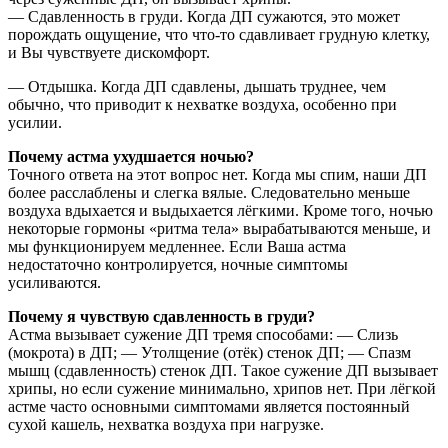
— Сдавленность в груди. Когда ДП сужаются, это может
порождать ощущение, что что-то сдавливает грудную клетку,
и Вы чувствуете дискомфорт.
— Отдышка. Когда ДП сдавлены, дышать труднее, чем
обычно, что приводит к нехватке воздуха, особенно при
усилии.
Почему астма ухудшается ночью?
Точного ответа на этот вопрос нет. Когда мы спим, наши ДП
более расслаблены и слегка вялые. Следовательно меньше
воздуха вдыхается и выдыхается лёгкими. Кроме того, ночью
некоторые гормоны «ритма тела» вырабатываются меньше, и
мы функционируем медленнее. Если Ваша астма
недостаточно контролируется, ночные симптомы
усиливаются.
Почему я чувствую сдавленность в груди?
Астма вызывает сужение ДП тремя способами: — Слизь
(мокрота) в ДП; — Утолщение (отёк) стенок ДП; — Спазм
мышц (сдавленность) стенок ДП. Такое сужение ДП вызывает
хрипы, но если сужение минимально, хрипов нет. При лёгкой
астме часто основными симптомами является постоянный
сухой кашель, нехватка воздуха при нагрузке.