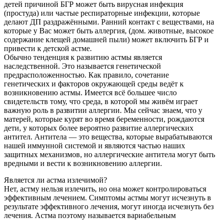
детей причиной БГР может быть вирусная инфекция
(простуда) или частые респираторные инфекции, которые
делают ДП раздражёнными. Ранний контакт с веществами, на
которые у Вас может быть аллергия, (дом. животные, высокое
содержание клещей домашней пыли) может включить БГР и
привести к детской астме.
Обычно тенденция к развитию астмы является
наследственной. Это называется генетической
предрасположенностью. Как правило, сочетание
генетических и факторов окружающей среды ведёт к
возникновению астмы. Имеется всё большее число
свидетельств тому, что среда, в которой мы живём играет
важную роль в развитии аллергии. Мы сейчас знаем, что у
матерей, которые курят во время беременности, рождаются
дети, у которых более вероятно развитие аллергических
антител. Антитела — это вещества, которые вырабатываются
нашей иммунной системой и являются частью наших
защитных механизмов, но аллергические антитела могут быть
вредными и вести к возникновению аллергии.
Является ли астма излечимой?
Нет, астму нельзя излечить, но она может контролироваться
эффективным лечением. Симптомы астмы могут исчезнуть в
результате эффективного лечения, могут иногда исчезнуть без
лечения. Астма поэтому называется вариабельным