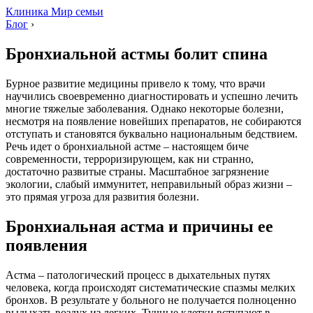
Клиника Мир семьи
Блог
›
Бронхиальной астмы болит спина
Бурное развитие медицины привело к тому, что врачи
научились своевременно диагностировать и успешно лечить
многие тяжелые заболевания. Однако некоторые болезни,
несмотря на появление новейших препаратов, не собираются
отступать и становятся буквально национальным бедствием.
Речь идет о бронхиальной астме – настоящем биче
современности, терроризирующем, как ни странно,
достаточно развитые страны. Масштабное загрязнение
экологии, слабый иммунитет, неправильный образ жизни –
это прямая угроза для развития болезни.
Бронхиальная астма и причины ее
появления
Астма – патологический процесс в дыхательных путях
человека, когда происходят систематические спазмы мелких
бронхов. В результате у больного не получается полноценно
выдыхать воздух из легких. Тучные клетки вступают в