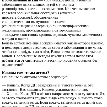
Бронхиальная астма —
хроническое воспалительное
заболевание дыхательных путей с участием
разнообразных клеточных элементов. Ключевым звеном
является бронхиальная обструкция (сужение
просвета бронхов), обусловленная
специфическими иммунологическими
(сенсибилизация и аллергия) или неспецифическими
механизмами, проявляющаяся повторяющимися
эпизодами свистящих хрипов, одышки, чувства заложенности
в груди и кашля.
Болеть астмой всё ещё воспринимается как некоторое клеймо,
и некоторые люди стесняются своего заболевания и не хотят,
чтобы кто-нибудь знал о нём, Ваша астма не является чьей-то
виной. Современные методы лечения астмы позволяют
избавиться от симптомов и вести полноценную жизнь без
ограничений.
Каковы симптомы астмы?
Основные симптомы астмы следующие:
— Кашель. Когда ДП раздражены и чувствительны, это
заставляет Вас кашлять. Кашель усиливается ночью.
— Хрипы. Когда ДП в лёгких напрягаются, они сужаются. Из-
за этого становится труднее выдыхать воздух, и вместо этого
воздух выталкивается. Если воздух выталкивается из лёгких
через суженные ДП, он вызывает хрипы.