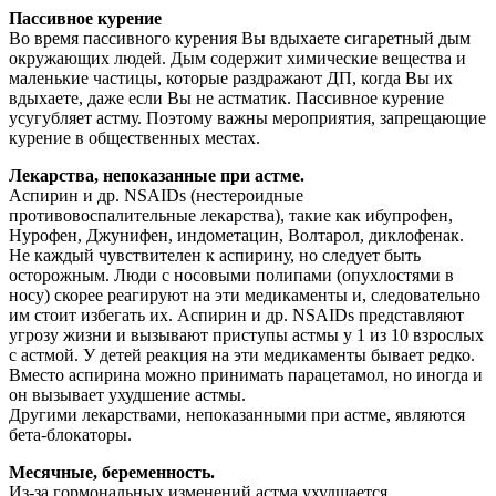
Пассивное курение
Во время пассивного курения Вы вдыхаете сигаретный дым
окружающих людей. Дым содержит химические вещества и
маленькие частицы, которые раздражают ДП, когда Вы их
вдыхаете, даже если Вы не астматик. Пассивное курение
усугубляет астму. Поэтому важны мероприятия, запрещающие
курение в общественных местах.
Лекарства, непоказанные при астме.
Аспирин и др. NSAIDs (нестероидные
противовоспалительные лекарства), такие как ибупрофен,
Нурофен, Джунифен, индометацин, Волтарол, диклофенак.
Не каждый чувствителен к аспирину, но следует быть
осторожным. Люди с носовыми полипами (опухлостями в
носу) скорее реагируют на эти медикаменты и, следовательно
им стоит избегать их. Аспирин и др. NSAIDs представляют
угрозу жизни и вызывают приступы астмы у 1 из 10 взрослых
с астмой. У детей реакция на эти медикаменты бывает редко.
Вместо аспирина можно принимать парацетамол, но иногда и
он вызывает ухудшение астмы.
Другими лекарствами, непоказанными при астме, являются
бета-блокаторы.
Месячные, беременность.
Из-за гормональных изменений астма ухудшается