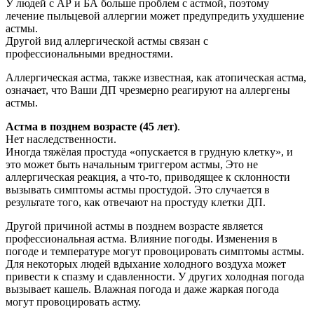
У людей с АР и БА больше проблем с астмой, поэтому
лечение пыльцевой аллергии может предупредить ухудшение
астмы.
Другой вид аллергической астмы связан с
профессиональными вредностями.
Аллергическая астма, также известная, как атопическая астма,
означает, что Ваши ДП чрезмерно реагируют на аллергены
астмы.
Астма в позднем возрасте (45 лет)
.
Нет наследственности.
Иногда тяжёлая простуда «опускается в грудную клетку», и
это может быть начальным триггером астмы, Это не
аллергическая реакция, а что-то, приводящее к склонности
вызывать симптомы астмы простудой. Это случается в
результате того, как отвечают на простуду клетки ДП.
Другой причиной астмы в позднем возрасте является
профессиональная астма. Влияние погоды. Изменения в
погоде и температуре могут провоцировать симптомы астмы.
Для некоторых людей вдыхание холодного воздуха может
привести к спазму и сдавленности. У других холодная погода
вызывает кашель. Влажная погода и даже жаркая погода
могут провоцировать астму.