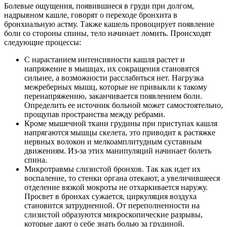
Болевые ощущения, появившиеся в груди при долгом,
надрывном кашле, говорят о переходе бронхита в
бронхиальную астму. Также кашель провоцирует появление
боли со стороны спины, тело начинает ломить. Происходят
следующие процессы:
С нарастанием интенсивности кашля растет и
напряжение в мышцах, их сокращения становятся
сильнее, а возможности расслабиться нет. Нагрузка
межреберных мышц, которые не привыкли к такому
перенапряжению, заканчивается появлением боли.
Определить ее источник больной может самостоятельно,
прощупав пространства между ребрами.
Кроме мышечной ткани грудины при приступах кашля
напрягаются мышцы скелета, это приводит к растяжке
нервных волокон и мелкоамплитудным суставным
движениям. Из-за этих манипуляций начинает болеть
спина.
Микротравмы слизистой бронхов. Так как идет их
воспаление, то стенки органа отекают, а увеличившееся
отделение вязкой мокроты не отхаркивается наружу.
Просвет в бронхах сужается, циркуляция воздуха
становится затрудненной. От переполненности на
слизистой образуются микроскопические разрывы,
которые дают о себе знать болью за грудиной.