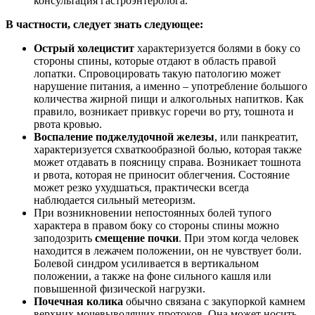
консультация гастроэнтеролога.
В частности, следует знать следующее:
Острый холецистит
характеризуется болями в боку со
стороны спины, которые отдают в область правой
лопатки. Спровоцировать такую патологию может
нарушение питания, а именно – употребление большого
количества жирной пищи и алкогольных напитков. Как
правило, возникает привкус горечи во рту, тошнота и
рвота кровью.
Воспаление поджелудочной железы
, или панкреатит,
характеризуется схваткообразной болью, которая также
может отдавать в поясницу справа. Возникает тошнота
и рвота, которая не приносит облегчения. Состояние
может резко ухудшаться, практически всегда
наблюдается сильный метеоризм.
При возникновении непостоянных болей тупого
характера в правом боку со стороны спины можно
заподозрить
смещение почки
. При этом когда человек
находится в лежачем положении, он не чувствует боли.
Болевой синдром усиливается в вертикальном
положении, а также на фоне сильного кашля или
повышенной физической нагрузки.
Почечная колика
обычно связана с закупоркой камнем
верхних мочевыводящих протоков. Она может носить