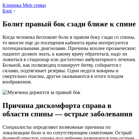
Клиника Мир семьи
Блог
›
Болит правый бок сзади ближе к спине
Когда человека беспокоят боли в правом боку сзади со спины,
то многие еще до посещения кабинета врача интересуются
потенциальными диагнозами. Причины вполне прозаические:
пациент должен знать, к какому врачу обратиться, надо ли
ложиться в стационар или достаточно амбулаторного лечения.
Больной, как полководец планирует битву, собирается с
силами, подтягивает резервы. Одни недуги коварны и
смертельно опасны, другие оказываются в итоге плодом
воображения.
Причина дискомфорта справа в
области спины — острые заболевания
Специалисты определяют возможные причины по
локализации боли и по сопутствующим симптомам. Острый
болевой приступ справа под ребрами развивается при остром