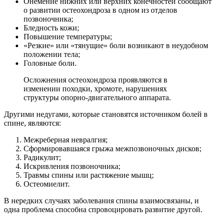
Онемение нижних или верхних конечностей сообщают
о развитии остеохондроза в одном из отделов
позвоночника;
Бледность кожи;
Повышение температуры;
«Резкие» или «тянущие» боли возникают в неудобном
положении тела;
Головные боли.
Осложнения остеохондроза проявляются в
изменении походки, хромоте, нарушениях
структуры опорно-двигательного аппарата.
Другими недугами, которые становятся источником болей в
спине, являются:
Межреберная невралгия;
Сформировавшаяся грыжа межпозвоночных дисков;
Радикулит;
Искривления позвоночника;
Травмы спины или растяжение мышц;
Остеомиелит.
В нередких случаях заболевания спины взаимосвязаны, и
одна проблема способна спровоцировать развитие другой.