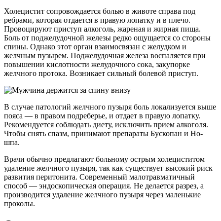
Холецистит сопровождается болью в животе справа под
ребрами, которая отдается в правую лопатку и в плечо.
Провоцируют приступ алкоголь, жареная и жирная пища.
Боль от поджелудочной железы редко ощущается со стороны
спины. Однако этот орган взаимосвязан с желудком и
желчным пузырем. Поджелудочная железа воспаляется при
повышении кислотности желудочного сока, закупорке
желчного протока. Возникает сильный болевой приступ.
В случае патологий желчного пузыря боль локализуется выше
пояса — в правом подреберье, и отдает в правую лопатку.
Рекомендуется соблюдать диету, исключить прием алкоголя.
Чтобы снять спазм, принимают препараты Бускопан и Но-
шпа.
Врачи обычно предлагают больному острым холециститом
удаление желчного пузыря, так как существует высокий риск
развития перитонита. Современный малотравматичный
способ — эндоскопическая операция. Не делается разрез, а
производится удаление желчного пузыря через маленькие
проколы.