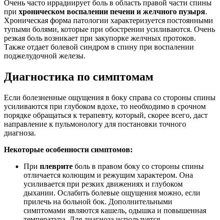
Очень часто иррадиирует боль в область правой части спины
при
хроническом воспалении печени и желчного пузыря
.
Хроническая форма патологии характеризуется постоянными
тупыми болями, которые при обострении усиливаются. Очень
резкая боль возникает при закупорке желчных протоков.
Также отдает болевой синдром в спину при воспалении
поджелудочной железы.
Диагностика по симптомам
Если болезненные ощущения в боку справа со стороны спины
усиливаются при глубоком вдохе, то необходимо в срочном
порядке обращаться к терапевту, который, скорее всего, даст
направление к пульмонологу для постановки точного
диагноза.
Некоторые особенности симптомов:
При
плеврите
боль в правом боку со стороны спины
отличается колющим и режущим характером. Она
усиливается при резких движениях и глубоком
дыхании. Ослабить болевые ощущения можно, если
прилечь на больной бок. Дополнительными
симптомами являются кашель, одышка и повышенная
температура. Для диагноза используется