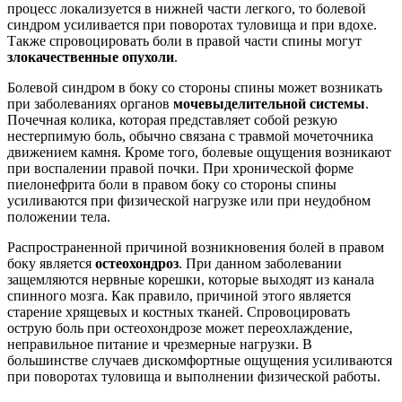
процесс локализуется в нижней части легкого, то болевой
синдром усиливается при поворотах туловища и при вдохе.
Также спровоцировать боли в правой части спины могут
злокачественные опухоли
.
Болевой синдром в боку со стороны спины может возникать
при заболеваниях органов
мочевыделительной системы
.
Почечная колика, которая представляет собой резкую
нестерпимую боль, обычно связана с травмой мочеточника
движением камня. Кроме того, болевые ощущения возникают
при воспалении правой почки. При хронической форме
пиелонефрита боли в правом боку со стороны спины
усиливаются при физической нагрузке или при неудобном
положении тела.
Распространенной причиной возникновения болей в правом
боку является
остеохондроз
. При данном заболевании
защемляются нервные корешки, которые выходят из канала
спинного мозга. Как правило, причиной этого является
старение хрящевых и костных тканей. Спровоцировать
острую боль при остеохондрозе может переохлаждение,
неправильное питание и чрезмерные нагрузки. В
большинстве случаев дискомфортные ощущения усиливаются
при поворотах туловища и выполнении физической работы.