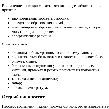
Воспаление аппендикса часто возникающее заболевание по
причине:
закупоривания просвета отростка;
вследствие образования тромба;
из-за запоров и образования каловых камней, которые
могут попадать в просвет;
аллергические реакции.
Симптоматика:
«колющая» боль «разливается» по всему животу;
локализоваться боль может в правом или в левом боку
ближе к спине;
болезненные ощущения усиливаются при кашле,
чихании, прыжках и резких подъемах из положения
лежа;
тошнота и потеря аппетита;
запор;
высокая температура.
Острый панкреатит
Процесс воспаления тканей поджелудочной, орган вырабатыва