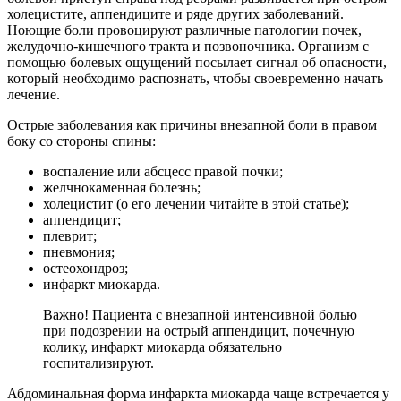
холецистите, аппендиците и ряде других заболеваний.
Ноющие боли провоцируют различные патологии почек,
желудочно-кишечного тракта и позвоночника. Организм с
помощью болевых ощущений посылает сигнал об опасности,
который необходимо распознать, чтобы своевременно начать
лечение.
Острые заболевания как причины внезапной боли в правом
боку со стороны спины:
воспаление или абсцесс правой почки;
желчнокаменная болезнь;
холецистит (о его лечении читайте в этой статье);
аппендицит;
плеврит;
пневмония;
остеохондроз;
инфаркт миокарда.
Важно! Пациента с внезапной интенсивной болью
при подозрении на острый аппендицит, почечную
колику, инфаркт миокарда обязательно
госпитализируют.
Абдоминальная форма инфаркта миокарда чаще встречается у