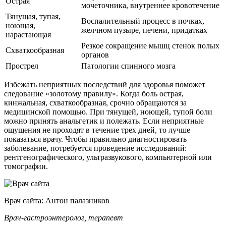
Острая
мочеточника, внутреннее кровотечение
Тянущая, тупая,
Воспалительный процесс в почках,
ноющая,
желчном пузыре, печени, придатках
нарастающая
Резкое сокращение мышц стенок полых
Схваткообразная
органов
Прострел
Патологии спинного мозга
Избежать неприятных последствий для здоровья поможет
следование «золотому правилу». Когда боль острая,
кинжальная, схваткообразная, срочно обращаются за
медицинской помощью. При тянущей, ноющей, тупой боли
можно принять анальгетик и полежать. Если неприятные
ощущения не проходят в течение трех дней, то лучше
показаться врачу. Чтобы правильно диагностировать
заболевание, потребуется проведение исследований:
рентгенографического, ультразвукового, компьютерной или
томографии.
Врач сайта: Антон палазников
Врач-гастроэнтеролог, терапевт