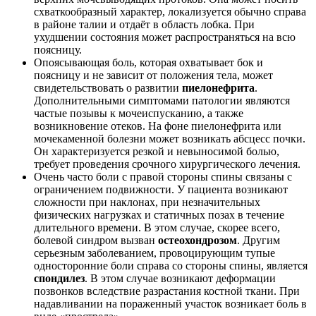
схваткообразный характер, локализуется обычно справа
в районе талии и отдаёт в область лобка. При
ухудшении состояния может распространяться на всю
поясницу.
Опоясывающая боль, которая охватывает бок и
поясницу и не зависит от положения тела, может
свидетельствовать о развитии
пиелонефрита
.
Дополнительными симптомами патологии являются
частые позывы к мочеиспусканию, а также
возникновение отеков. На фоне пиелонефрита или
мочекаменной болезни может возникать абсцесс почки.
Он характеризуется резкой и невыносимой болью,
требует проведения срочного хирургического лечения.
Очень часто боли с правой стороны спины связаны с
ограничением подвижности. У пациента возникают
сложности при наклонах, при незначительных
физических нагрузках и статичных позах в течение
длительного времени. В этом случае, скорее всего,
болевой синдром вызван
остеохондрозом
. Другим
серьезным заболеванием, провоцирующим тупые
односторонние боли справа со стороны спины, является
спондилез
. В этом случае возникают деформации
позвонков вследствие разрастания костной ткани. При
надавливании на пораженный участок возникает боль в