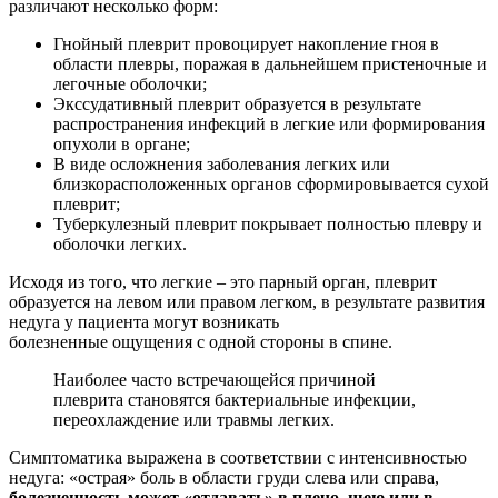
различают несколько форм:
Гнойный плеврит провоцирует накопление гноя в
области плевры, поражая в дальнейшем пристеночные и
легочные оболочки;
Экссудативный плеврит образуется в результате
распространения инфекций в легкие или формирования
опухоли в органе;
В виде осложнения заболевания легких или
близкорасположенных органов сформировывается сухой
плеврит;
Туберкулезный плеврит покрывает полностью плевру и
оболочки легких.
Исходя из того, что легкие – это парный орган, плеврит
образуется на левом или правом легком, в результате развития
недуга у пациента могут возникать
болезненные ощущения с одной стороны в спине.
Наиболее часто встречающейся причиной
плеврита становятся бактериальные инфекции,
переохлаждение или травмы легких.
Симптоматика выражена в соответствии с интенсивностью
недуга: «острая» боль в области груди слева или справа,
болезненность может «отдавать» в плечо, шею или в