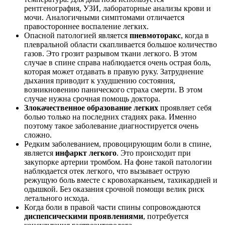
рентгенография, УЗИ, лабораторные анализы крови и
мочи. Аналогичными симптомами отличается
правостороннее воспаление легких.
Опасной патологией является
пневмоторакс
, когда в
плевральной области скапливается большое количество
газов. Это грозит разрывом ткани легкого. В этом
случае в спине справа наблюдается очень острая боль,
которая может отдавать в правую руку. Затруднение
дыхания приводит к ухудшению состояния,
возникновению панического страха смерти. В этом
случае нужна срочная помощь доктора.
Злокачественное образование легких
проявляет себя
болью только на последних стадиях рака. Именно
поэтому такое заболевание диагностируется очень
сложно.
Редким заболеванием, провоцирующим боли в спине,
является
инфаркт легкого
. Это происходит при
закупорке артерии тромбом. На фоне такой патологии
наблюдается отек легкого, что вызывает острую
режущую боль вместе с кровохарканьем, тахикардией и
одышкой. Без оказания срочной помощи велик риск
летального исхода.
Когда боли в правой части спины сопровождаются
диспепсическими проявлениями
, потребуется