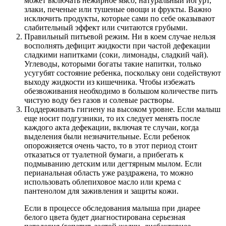
может включать нежирное мясо, натуральный йогурт,
злаки, печеные или тушеные овощи и фрукты. Важно
исключить продукты, которые сами по себе оказывают
слабительный эффект или считаются грубыми.
Правильный питьевой режим. Ни в коем случае нельзя
восполнять дефицит жидкости при частой дефекации
сладкими напитками (соки, лимонады, сладкий чай).
Углеводы, которыми богаты такие напитки, только
усугубят состояние ребенка, поскольку они содействуют
выходу жидкости из кишечника. Чтобы избежать
обезвоживания необходимо в большом количестве пить
чистую воду без газов и солевые растворы.
Поддерживать гигиену на высоком уровне. Если малыш
еще носит подгузники, то их следует менять после
каждого акта дефекации, включая те случаи, когда
выделения были незначительные. Если ребенок
опорожняется очень часто, то в этот период стоит
отказаться от туалетной бумаги, а прибегать к
подмыванию детским или дегтярным мылом. Если
перианальная область уже раздражена, то можно
использовать облепиховое масло или крема с
пантенолом для заживления и защиты кожи.
Если в процессе обследования малыша при диарее
белого цвета будет диагностирована серьезная