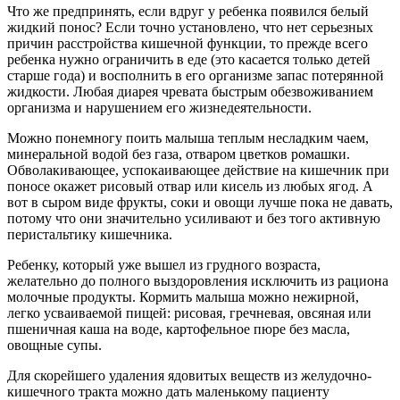
Что же предпринять, если вдруг у ребенка появился белый
жидкий понос? Если точно установлено, что нет серьезных
причин расстройства кишечной функции, то прежде всего
ребенка нужно ограничить в еде (это касается только детей
старше года) и восполнить в его организме запас потерянной
жидкости. Любая диарея чревата быстрым обезвоживанием
организма и нарушением его жизнедеятельности.
Можно понемногу поить малыша теплым несладким чаем,
минеральной водой без газа, отваром цветков ромашки.
Обволакивающее, успокаивающее действие на кишечник при
поносе окажет рисовый отвар или кисель из любых ягод. А
вот в сыром виде фрукты, соки и овощи лучше пока не давать,
потому что они значительно усиливают и без того активную
перистальтику кишечника.
Ребенку, который уже вышел из грудного возраста,
желательно до полного выздоровления исключить из рациона
молочные продукты. Кормить малыша можно нежирной,
легко усваиваемой пищей: рисовая, гречневая, овсяная или
пшеничная каша на воде, картофельное пюре без масла,
овощные супы.
Для скорейшего удаления ядовитых веществ из желудочно-
кишечного тракта можно дать маленькому пациенту