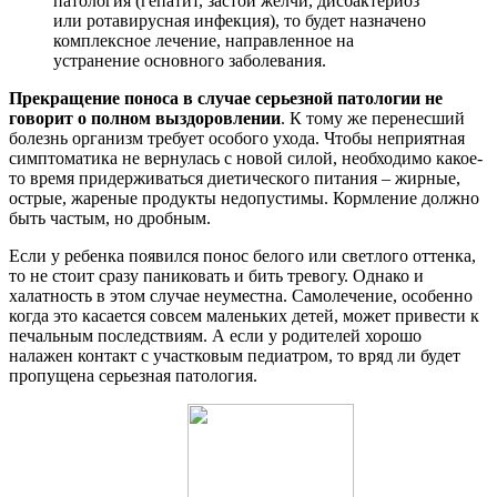
патология (гепатит, застой желчи, дисбактериоз
или ротавирусная инфекция), то будет назначено
комплексное лечение, направленное на
устранение основного заболевания.
Прекращение поноса в случае серьезной патологии не
говорит о полном выздоровлении
. К тому же перенесший
болезнь организм требует особого ухода. Чтобы неприятная
симптоматика не вернулась с новой силой, необходимо какое-
то время придерживаться диетического питания – жирные,
острые, жареные продукты недопустимы. Кормление должно
быть частым, но дробным.
Если у ребенка появился понос белого или светлого оттенка,
то не стоит сразу паниковать и бить тревогу. Однако и
халатность в этом случае неуместна. Самолечение, особенно
когда это касается совсем маленьких детей, может привести к
печальным последствиям. А если у родителей хорошо
налажен контакт с участковым педиатром, то вряд ли будет
пропущена серьезная патология.