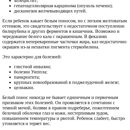
холецистит;
гепатоцеллюлярная карцинома (опухоль печени);
дискинезия желчевыводящих путей.
Если ребенок какает белым поносом, но с легким желтоватым
оттенком, это свидетельствует о недостаточном поступлении
билирубина и других ферментов в кишечник. Возможно и
чередование белого кала с окрашенным. В фекалиях
содержатся непереваренные частички жира, кал недостаточно
окрашен из-за нехватки пигмента стеркобилина.
Это характерно для болезней:
глистной инвазии;
болезни Уиппла;
панкреатита;
крупных новообразований в поджелудочной железе;
целиакии.
Белый понос никогда не бывает единичным и первичным
признаком этих болезней. Он проявляется в сочетании с
темной мочой, болями в правом подреберье, пожелтением
белочной оболочки глаз и кожи, нестерпимым зудом,
повышением температуры и рвотой. Ребенок слабеет, быстро
утомляется и теряет вес.