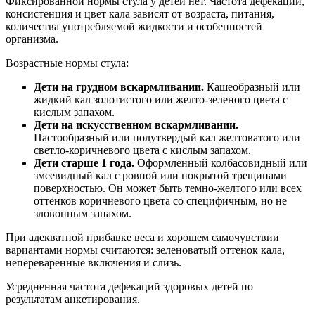
Фиксированной нормы стула у детей нет. Частота дефекаций,
консистенция и цвет кала зависят от возраста, питания,
количества употребляемой жидкости и особенностей
организма.
Возрастные нормы стула:
Дети на грудном вскармливании.
Кашеобразный или
жидкий кал золотистого или желто-зеленого цвета с
кислым запахом.
Дети на искусственном вскармливании.
Пастообразный или полутвердый кал желтоватого или
светло-коричневого цвета с кислым запахом.
Дети старше 1 года.
Оформленный колбасовидный или
змеевидный кал с ровной или покрытой трещинами
поверхностью. Он может быть темно-желтого или всех
оттенков коричневого цвета со специфичным, но не
зловонным запахом.
При адекватной прибавке веса и хорошем самочувствии
вариантами нормы считаются: зеленоватый оттенок кала,
непереваренные включения и слизь.
Усредненная частота дефекаций здоровых детей по
результатам анкетирования.