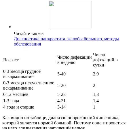
Читайте также:
Диагностика панкреатита, жалобы больного, методы
обследования
Число
Число дефекаций
Возраст
дефекаций в
в неделю
сутки
0-3 месяца грудное
5-40
2,9
вскармливание
0-3 месяца искусственное
5-20
2
вскармливание
6-12 месяцев
5-28
1,8
1-3 года
4-21
1,4
4 года и старше
3-14
1
Как видно по таблице, диапазон опорожнений кишечника,
который является нормой большой. Поэтому ориентироваться
на него для выявления нарушений нельзя.