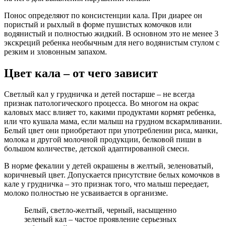
Понос определяют по консистенции кала. При диарее он
пористый и рыхлый в форме пушистых комочков или
водянистый и полностью жидкий. В основном это не менее 3
экскреций ребенка необычным для него водянистым стулом с
резким и зловонным запахом.
Цвет кала – от чего зависит
Светлый кал у грудничка и детей постарше – не всегда
признак патологического процесса. Во многом на окрас
каловых масс влияет то, какими продуктами кормят ребенка,
или что кушала мама, если малыш на грудном вскармливании.
Белый цвет они приобретают при употреблении риса, манки,
молока и другой молочной продукции, белковой пиши в
большом количестве, детской адаптированной смеси.
В норме фекалии у детей окрашены в желтый, зеленоватый,
коричневый цвет. Допускается присутствие белых комочков в
кале у грудничка – это признак того, что малыш переедает,
молоко полностью не усваивается в организме.
Белый, светло-желтый, черный, насыщенно
зеленый кал – частое проявление серьезных