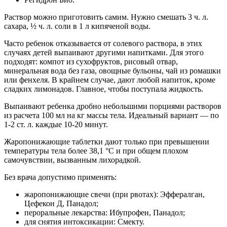
Раствор можно приготовить самим. Нужно смешать 3 ч. л.
сахара, ½ ч. л. соли в 1 л кипяченой воды.
Часто ребенок отказывается от солевого раствора, в этих
случаях детей выпаивают другими напитками. Для этого
подходят: компот из сухофруктов, рисовый отвар,
минеральная вода без газа, овощные бульоны, чай из ромашки
или фенхеля. В крайнем случае, дают любой напиток, кроме
сладких лимонадов. Главное, чтобы поступала жидкость.
Выпаивают ребенка дробно небольшими порциями растворов
из расчета 100 мл на кг массы тела. Идеальный вариант — по
1-2 ст. л. каждые 10-20 минут.
Жаропонижающие таблетки дают только при превышении
температуры тела более 38,1 °С и при общем плохом
самочувствии, вызванным лихорадкой.
Без врача допустимо применять:
жаропонижающие свечи (при рвотах): Эффералган,
Цефекон Д, Панадол;
пероральные лекарства: Ибупрофен, Панадол;
для снятия интоксикации: Смекту.