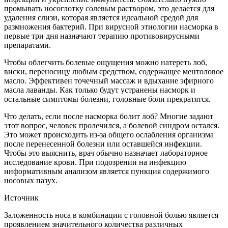
промывать носоглотку солевым раствором, это делается для
удаления слизи, которая является идеальной средой для
размножения бактерий. При вирусной этиологии насморка в
первые три дня назначают терапию противовирусными
препаратами.
Чтобы облегчить болевые ощущения можно натереть лоб,
виски, переносицу любым средством, содержащее ментоловое
масло. Эффективен точечный массаж и вдыхание эфирного
масла лаванды. Как только будут устранены насморк и
остальные симптомы болезни, головные боли прекратятся.
Что делать, если после насморка болит лоб? Многие задают
этот вопрос, человек пролечился, а болевой синдром остался.
Это может происходить из-за общего ослабления организма
после перенесенной болезни или оставшейся инфекции.
Чтобы это выяснить, врач обычно назначает лабораторное
исследование крови. При подозрении на инфекцию
информативным анализом является пункция содержимого
носовых пазух.
Источник
Заложенность носа в комбинации с головной болью является
проявлением значительного количества различных