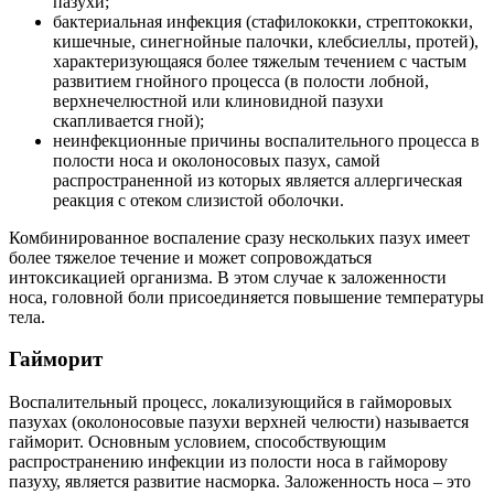
пазухи;
бактериальная инфекция (стафилококки, стрептококки,
кишечные, синегнойные палочки, клебсиеллы, протей),
характеризующаяся более тяжелым течением с частым
развитием гнойного процесса (в полости лобной,
верхнечелюстной или клиновидной пазухи
скапливается гной);
неинфекционные причины воспалительного процесса в
полости носа и околоносовых пазух, самой
распространенной из которых является аллергическая
реакция с отеком слизистой оболочки.
Комбинированное воспаление сразу нескольких пазух имеет
более тяжелое течение и может сопровождаться
интоксикацией организма. В этом случае к заложенности
носа, головной боли присоединяется повышение температуры
тела.
Гайморит
Воспалительный процесс, локализующийся в гайморовых
пазухах (околоносовые пазухи верхней челюсти) называется
гайморит. Основным условием, способствующим
распространению инфекции из полости носа в гайморову
пазуху, является развитие насморка. Заложенность носа – это