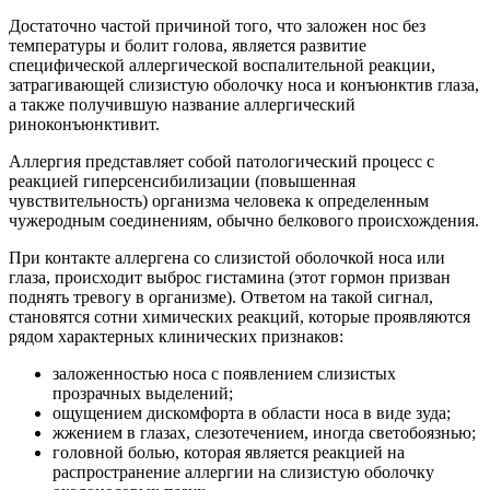
Достаточно частой причиной того, что заложен нос без
температуры и болит голова, является развитие
специфической аллергической воспалительной реакции,
затрагивающей слизистую оболочку носа и конъюнктив глаза,
а также получившую название аллергический
риноконъюнктивит.
Аллергия представляет собой патологический процесс с
реакцией гиперсенсибилизации (повышенная
чувствительность) организма человека к определенным
чужеродным соединениям, обычно белкового происхождения.
При контакте аллергена со слизистой оболочкой носа или
глаза, происходит выброс гистамина (этот гормон призван
поднять тревогу в организме). Ответом на такой сигнал,
становятся сотни химических реакций, которые проявляются
рядом характерных клинических признаков:
заложенностью носа с появлением слизистых
прозрачных выделений;
ощущением дискомфорта в области носа в виде зуда;
жжением в глазах, слезотечением, иногда светобоязнью;
головной болью, которая является реакцией на
распространение аллергии на слизистую оболочку