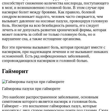
способствует снижению количества кислорода, поступающего
в мозг, и возникновению головной боли. В этом случае при
насморке болит между бровями. Как правило, болевой
синдром возникает надолго, человек часто сморкается, чем
вызывает давление на носовые пазухи, провоцируя головную
боль. Несмотря на всю безобидность ринита, его следует
лечить и не допускать развития хронической формы, которая
может повлечь за собой не только головную боль, но и
нарушение сна, а также истощение организма.
Все эти причины вызывают боль, которая проходит вместе с
насморком, при надлежащем лечении и не вызывают никаких
осложнений. Есть ряд инфекционных заболеваний,
сопровождающихся насморком и головной болью.
Гайморит
Гайморовы пазухи при гайморите
Это наиболее распространенное заболевание, основным
симптомом которого является насморк и головная боль.
Гайморит – это воспаление гайморовых пазух, которые
находятся с двух сторон переносицы почти под глазами. Сюда