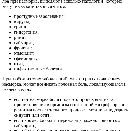
лба при насморке, выделяют несколько патологий, которые
могут вызывать такой симптом:
простудные заболевания;
вирусы;
грипп;
гипертония;
ринит;
гайморит;
фронтит;
этмоидит;
сфеноидит;
отит;
инфекционные болезни.
При любом из этих заболеваний, характерных появлением
насморка, может возникать головная боль, локализующаяся в
разных местах:
если от насморка болит лоб, это происходит из-за
проникновения в организм патогенной микрофлоры и
развития воспалительного процесса, можно заподозрить
синусит или отит;
если кроме лба болит переносица, можно говорить о
гайморите;
если болит бровь при насморке, следует обязательно