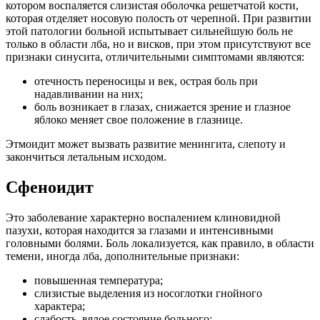
котором воспаляется слизистая оболочка решетчатой кости,
которая отделяет носовую полость от черепной. При развитии
этой патологии больной испытывает сильнейшую боль не
только в области лба, но и висков, при этом присутствуют все
признаки синусита, отличительными симптомами являются:
отечность переносицы и век, острая боль при
надавливании на них;
боль возникает в глазах, снижается зрение и глазное
яблоко меняет свое положение в глазнице.
Этмоидит может вызвать развитие менингита, слепоту и
закончиться летальным исходом.
Сфеноидит
Это заболевание характерно воспалением клиновидной
пазухи, которая находится за глазами и интенсивными
головными болями. Боль локализуется, как правило, в области
темени, иногда лба, дополнительные признаки:
повышенная температура;
слизистые выделения из носоглотки гнойного
характера;
слабость, вялое состояние больного;