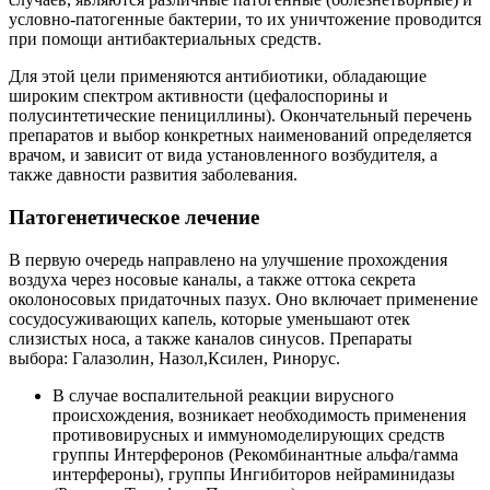
условно-патогенные бактерии, то их уничтожение проводится
при помощи антибактериальных средств.
Для этой цели применяются антибиотики, обладающие
широким спектром активности (цефалоспорины и
полусинтетические пенициллины). Окончательный перечень
препаратов и выбор конкретных наименований определяется
врачом, и зависит от вида установленного возбудителя, а
также давности развития заболевания.
Патогенетическое лечение
В первую очередь направлено на улучшение прохождения
воздуха через носовые каналы, а также оттока секрета
околоносовых придаточных пазух. Оно включает применение
сосудосуживающих капель, которые уменьшают отек
слизистых носа, а также каналов синусов. Препараты
выбора: Галазолин, Назол,Ксилен, Ринорус.
В случае воспалительной реакции вирусного
происхождения, возникает необходимость применения
противовирусных и иммуномоделирующих средств
группы Интерферонов (Рекомбинантные альфа/гамма
интерфероны), группы Ингибиторов нейраминидазы