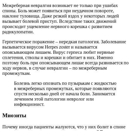
Межреберная невралгия возникает не только при ушибах
спины. Боль может появиться при неудачном повороте,
наклоне туловища. Даже резкий вздох у некоторых людей
вызывает болевой приступ. Вследствие таких движений
происходит ущемление нервного корешка с развитием
радикулопатии.
Герпетическое поражение – нередкая патология. Заболевание
вызывается вирусом Herpes zoster и называется
опоясывающим лишаем. Вирус герпеса любит нервные
сплетения, стволы и корешки и обитает в них. Именно
поэтому боль при опоясывающем лишае всегда развивается по
ходу нервов, в случае невралгии – по межреберным
промежуткам.
Болезнь легко опознать по пузырькам с жидкостью
в межреберных промежутках, которые появляются
спустя несколько дней от начала боли. Занимается
лечением этой патологии невролог или
инфекционист.
Миозиты
Почему иногда пациенты жалуются, что у них болит в спине