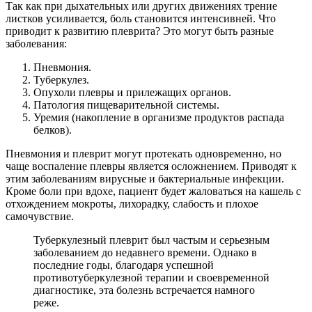
Так как при дыхательных или других движениях трение
листков усиливается, боль становится интенсивней. Что
приводит к развитию плеврита? Это могут быть разные
заболевания:
Пневмония.
Туберкулез.
Опухоли плевры и прилежащих органов.
Патология пищеварительной системы.
Уремия (накопление в организме продуктов распада
белков).
Пневмония и плеврит могут протекать одновременно, но
чаще воспаление плевры является осложнением. Приводят к
этим заболеваниям вирусные и бактериальные инфекции.
Кроме боли при вдохе, пациент будет жаловаться на кашель с
отхождением мокроты, лихорадку, слабость и плохое
самочувствие.
Туберкулезный плеврит был частым и серьезным
заболеванием до недавнего времени. Однако в
последние годы, благодаря успешной
противотуберкулезной терапии и своевременной
диагностике, эта болезнь встречается намного
реже.