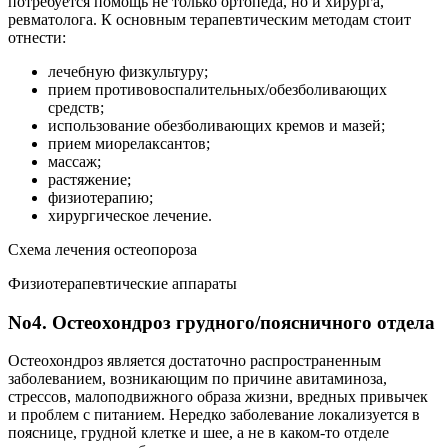
потребуется помощь не только ортопеда, но и хирурга,
ревматолога. К основным терапевтическим методам стоит
отнести:
лечебную физкультуру;
прием противовоспалительных/обезболивающих
средств;
использование обезболивающих кремов и мазей;
прием миорелаксантов;
массаж;
растяжение;
физиотерапию;
хирургическое лечение.
Схема лечения остеопороза
Физиотерапевтические аппараты
No4. Остеохондроз грудного/поясничного отдела
Остеохондроз является достаточно распространенным
заболеванием, возникающим по причине авитаминоза,
стрессов, малоподвижного образа жизни, вредных привычек
и проблем с питанием. Нередко заболевание локализуется в
пояснице, грудной клетке и шее, а не в каком-то отделе