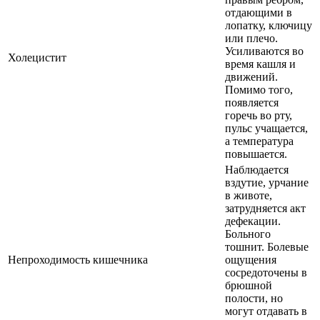
отдающими в
лопатку, ключицу
или плечо.
Усиливаются во
Холецистит
время кашля и
движений.
Помимо того,
появляется
горечь во рту,
пульс учащается,
а температура
повышается.
Наблюдается
вздутие, урчание
в животе,
затрудняется акт
дефекации.
Больного
тошнит. Болевые
Непроходимость кишечника
ощущения
сосредоточены в
брюшной
полости, но
могут отдавать в