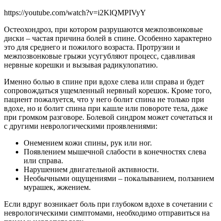
https://youtube.com/watch?v=i2KlQMPIVyY
Остеохондроз, при котором разрушаются межпозвонковые
диски – частая причина болей в спине. Особенно характерно
это для среднего и пожилого возраста. Протрузии и
межпозвонковые грыжи усугубляют процесс, сдавливая
нервные корешки и вызывая радикулопатию.
Именно болью в спине при вдохе слева или справа и будет
сопровождаться ущемленный нервный корешок. Кроме того,
пациент пожалуется, что у него болит спина не только при
вдохе, но и болит спина при кашле или повороте тела, даже
при громком разговоре. Болевой синдром может сочетаться и
с другими неврологическими проявлениями:
Онемением кожи спины, рук или ног.
Появлением мышечной слабости в конечностях слева
или справа.
Нарушением двигательной активности.
Необычными ощущениями – покалыванием, ползанием
мурашек, жжением.
Если вдруг возникает боль при глубоком вдохе в сочетании с
неврологическими симптомами, необходимо отправиться на