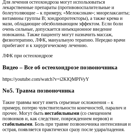
Для лечения остеохондроза могут использоваться
лекарственные препараты (противовоспалительные и
болеутоляющие – к примеру, «Мелоксикам»; миорелаксанты;
витамины группы В; хондропротекторы), а также крема и
мази, обладающие обезболивающим эффектом. Если боли
очень сильные, допускается инъекционное введение
новокаина. Также пациенту могут назначить массаж,
физиотерапию, ЛФК, мануальную терапию. Нередко врачи
прибегают и к хирургическому лечению.
ЛФК при остеохондрозе
Видео – Все об остеохондрозе позвоночника
https://youtube.com/watch?v=i2KlQMPIVyY
No5. Травма позвоночника
Такие травмы могут иметь серьезные осложнения – к
примеру, потерю чувствительности конечностей, паралич и
прочее. Могут быть
нестабильными
(со смещением
позвонков и, как следствие, повреждением нервов) и
стабильными
. Боль при травме позвоночника интенсивная и
острая, появляется практически сразу после удара/падения.