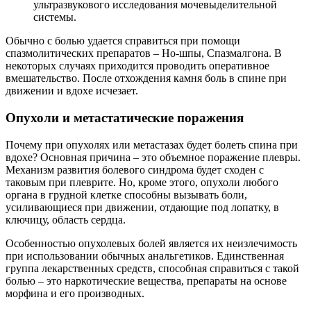
ультразвукового исследования мочевыделительной
системы.
Обычно с болью удается справиться при помощи
спазмолитических препаратов – Но-шпы, Спазмалгона. В
некоторых случаях приходится проводить оперативное
вмешательство. После отхождения камня боль в спине при
движении и вдохе исчезает.
Опухоли и метастатические поражения
Почему при опухолях или метастазах будет болеть спина при
вдохе? Основная причина – это объемное поражение плевры.
Механизм развития болевого синдрома будет сходен с
таковым при плеврите. Но, кроме этого, опухоли любого
органа в грудной клетке способны вызывать боли,
усиливающиеся при движении, отдающие под лопатку, в
ключицу, область сердца.
Особенностью опухолевых болей является их неизлечимость
при использовании обычных анальгетиков. Единственная
группа лекарственных средств, способная справиться с такой
болью – это наркотические вещества, препараты на основе
морфина и его производных.