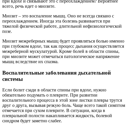
при вдохе и связывают это с переохлаждением? Вероятнее
всего, речь идет о миозите.
Миозит – это воспаление мышц. Оно не всегда связано с
переохлаждением. Иногда эта болезнь развивается при
тяжелой физической работе, длительной нефизиологической
позе.
Миозит межреберных мышц будет проявляться болью именно
при глубоком вдохе, так как процесс дыхания осуществляется
межреберной мускулатурой. Кроме болей в области спины,
при миозите может отмечаться патологическое напряжение
мышц вследствие их спазма.
Воспалительные заболевания дыхательной
системы
Если болит сзади в области спины при вдохе, нужно
обязательно подумать о плеврите. При развитии
воспалительного процесса в этой зоне листки плевры трутся
друг о друга, вызывая резкую боль. Чаще всего такой симптом
отмечается при сухом плеврите. В ситуации, когда в
плевральной полости накапливается жидкость, болевой
синдром будет заметно слабее.