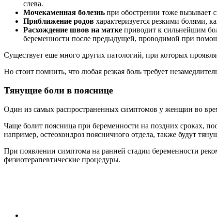
слева.
Мочекаменная болезнь
при обострении тоже вызывает с
Приближение родов
характеризуется резкими болями, к
Расхождение швов на матке
приводит к сильнейшим боля
беременности после предыдущей, проводимой при помощи
Существует еще много других патологий, при которых проявля
Но стоит помнить, что любая резкая боль требует незамедлител
Тянущие боли в пояснице
Один из самых распространенных симптомов у женщин во время
Чаще болит поясница при беременности на поздних сроках, по
например, остеохондроз поясничного отдела, также будут тян
При появлении симптома на ранней стадии беременности реко
физиотерапевтические процедуры.