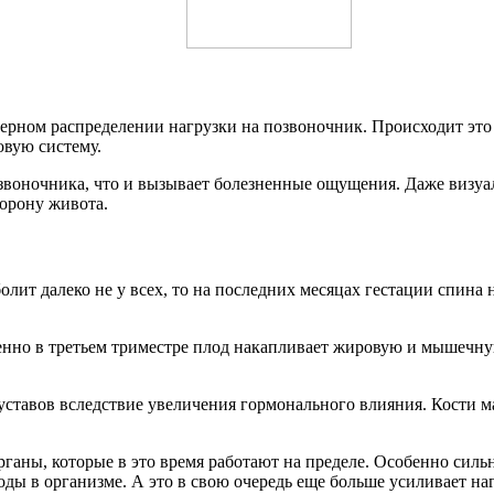
рном распределении нагрузки на позвоночник. Происходит это и
овую систему.
звоночника, что и вызывает болезненные ощущения. Даже визуа
торону живота.
олит далеко не у всех, то на последних месяцах гестации спин
енно в третьем триместре плод накапливает жировую и мышечну
тавов вследствие увеличения гормонального влияния. Кости мал
рганы, которые в это время работают на пределе. Особенно силь
ды в организме. А это в свою очередь еще больше усиливает на