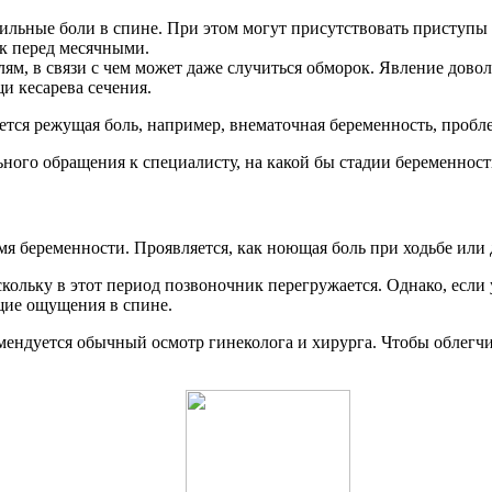
ильные боли в спине. При этом могут присутствовать приступы 
ак перед месячными.
м, в связи с чем может даже случиться обморок. Явление доволь
 кесарева сечения.
ется режущая боль, например, внематочная беременность, пробл
ьного обращения к специалисту, на какой бы стадии беременност
 беременности. Проявляется, как ноющая боль при ходьбе или д
скольку в этот период позвоночник перегружается. Однако, ес
ущие ощущения в спине.
мендуется обычный осмотр гинеколога и хирурга. Чтобы облегч