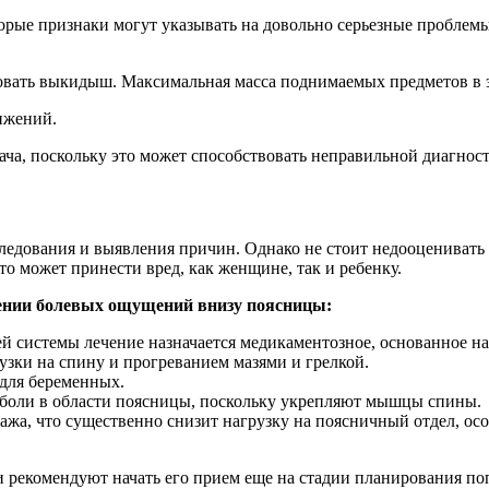
орые признаки могут указывать на довольно серьезные проблемы
овать выкидыш. Максимальная масса поднимаемых предметов в э
ижений.
ча, поскольку это может способствовать неправильной диагности
бследования и выявления причин. Однако не стоит недооценивать
то может принести вред, как женщине, так и ребенку.
ении болевых ощущений внизу поясницы:
 системы лечение назначается медикаментозное, основанное на
ки на спину и прогреванием мазями и грелкой.
для беременных.
боли в области поясницы, поскольку укрепляют мышцы спины.
ажа, что существенно снизит нагрузку на поясничный отдел, о
и рекомендуют начать его прием еще на стадии планирования по