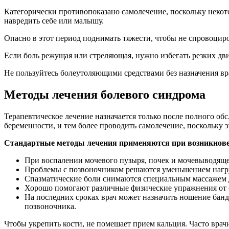
Категорически противопоказано самолечение, поскольку некот
навредить себе или малышу.
Опасно в этот период поднимать тяжести, чтобы не спровоцир
Если боль режущая или стреляющая, нужно избегать резких дв
Не пользуйтесь болеутоляющими средствами без назначения вра
Методы лечения болевого синдрома
Терапевтическое лечение назначается только после полного о
беременности, и тем более проводить самолечение, поскольку э
Стандартные методы лечения применяются при возникнов
При воспалении мочевого пузыря, почек и мочевыводящей
Проблемы с позвоночником решаются уменьшением нагруз
Спазматические боли снимаются специальным массажем 
Хорошо помогают различные физические упражнения от 
На последних сроках врач может назначить ношение банд
позвоночника.
Чтобы укрепить кости, не помешает прием кальция. Часто врач