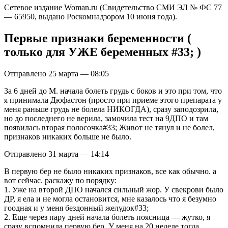
Сетевое издание Woman.ru (Свидетельство СМИ ЭЛ № ФС 77
— 65950, выдано Роскомнадзором 10 июня года).
Первые признаки беременности (
только для УЖЕ беременных #33; )
Отправлено 25 марта — 08:05
За 6 дней до М. начала болеть грудь с боков и это при том, что
я принимала Дюфастон (просто при приеме этого препарата у
меня раньше грудь не болела НИКОГДА), сразу заподозрила,
но до последнего не верила, замочила тест на 9ДПО и там
появилась вторая полосочка#33; Живот не тянул и не болел,
признаков никаких больше не было.
Отправлено 31 марта — 14:14
В первую бер не было никаких признаков, все как обычно. а
вот сейчас. раскажу по порядку:
1. Уже на второй ДПО начался сильный жор. У свекрови было
ДР, я ела и не могла остановится, мне казалось что я безумно
гоодная и у меня бездонный желудок#33;
2. Еще через пару дней начала болеть поясница — жутко, я
сразу вспомнила первую бер. У меня на 20 неделе тогда