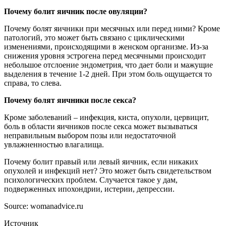
Почему болит яичник после овуляции?
Почему болят яичники при месячных или перед ними? Кроме
патологий, это может быть связано с циклическими
изменениями, происходящими в женском организме. Из-за
снижения уровня эстрогена перед месячными происходит
небольшое отслоение эндометрия, что дает боли и мажущие
выделения в течение 1-2 дней. При этом боль ощущается то
справа, то слева.
Почему болят яичники после секса?
Кроме заболеваний – инфекция, киста, опухоли, цервицит,
боль в области яичников после секса может вызываться
неправильным выбором позы или недостаточной
увлажненностью влагалища.
Почему болит правый или левый яичник, если никаких
опухолей и инфекций нет? Это может быть свидетельством
психологических проблем. Случается такое у дам,
подверженных ипохондрии, истерии, депрессии.
Source: womanadvice.ru
Источник