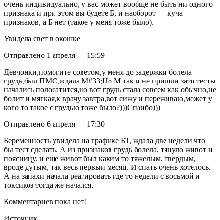
очень индивидуально, у вас может вообще не быть ни одного
признака и при этом вы будете Б, и наоборот — куча
признаков, а Б нет (такое у меня тоже было).
Увидела свет в окошке
Отправлено 1 апреля — 15:59
Девчонки,помогите советом,у меня до задержки болела
грудь,был ПМС,ждала М#33;Но М так и не пришли,зато тесты
начались полосатится,но вот грудь стала совсем как обычно,не
болит и мягкая,к врачу завтра,вот сижу и переживаю,может у
кого то такое с грудью тоже было?)))Спаибо)))
Отправлено 6 апреля — 17:30
Беременность увидела на графике БТ, ждала две недели что
бы тест сделать. А из признаков грудь болела, тянуло живот и
поясницу. и еще живот был каким то тяжелым, твердым,
вроде дутым, так весь первый месяц. И спать очень хотелось.
А на запахи начала реагировать где то недели с восьмой и
токсикоз тогда же начался.
Комментариев пока нет!
Источник