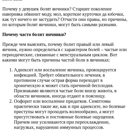
Почему у девушек болят яичники? Старшее поколение
наверняка обвинит моду, мол, короткие курточки да юбочки,
как тут ничего не застудить? Отчасти они правы, но причины,
по которым болят яичники, могут быть самыми разными.
Почему часто болят яичники?
Прежде чем выяснять, почему болит правый или левый
яичник, нужно определиться с характером болей – частые или
периодические, связанные с менструальным циклом. Вот
какими могут быть причины частой боли в яичниках:
Аднексит или воспаление яичника, провоцируется
инфекцией. Требует обязательного лечения, в
противном случае острая форма переходит в
хроническую и может стать причиной бесплодия.
Признаками являются частые боли внизу живота, в
области яичников, иногда отдают в поясницу.
Оофорит или воспаление придатков. Симптомы
практически такие же, как и при аднексите, но болевые
приступы могут проходить волнообразно, а могут
присутствовать и постоянные болевые ощущения.
Причем они усиливаются при переохлаждении,
нагрузках, нарушении иммунных процессов.