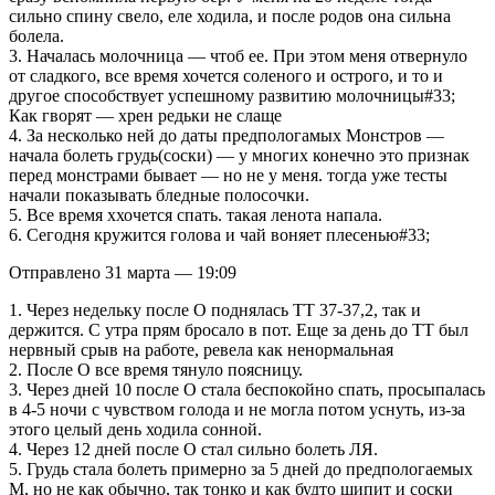
сильно спину свело, еле ходила, и после родов она сильна
болела.
3. Началась молочница — чтоб ее. При этом меня отвернуло
от сладкого, все время хочется соленого и острого, и то и
другое способствует успешному развитию молочницы#33;
Как гворят — хрен редьки не слаще
4. За несколько ней до даты предпологамых Монстров —
начала болеть грудь(соски) — у многих конечно это признак
перед монстрами бывает — но не у меня. тогда уже тесты
начали показывать бледные полосочки.
5. Все время ххочется спать. такая ленота напала.
6. Сегодня кружится голова и чай воняет плесенью#33;
Отправлено 31 марта — 19:09
1. Через недельку после О поднялась ТТ 37-37,2, так и
держится. С утра прям бросало в пот. Еще за день до ТТ был
нервный срыв на работе, ревела как ненормальная
2. После О все время тянуло поясницу.
3. Через дней 10 после О стала беспокойно спать, просыпалась
в 4-5 ночи с чувством голода и не могла потом уснуть, из-за
этого целый день ходила сонной.
4. Через 12 дней после О стал сильно болеть ЛЯ.
5. Грудь стала болеть примерно за 5 дней до предпологаемых
М, но не как обычно, так тонко и как будто щипит и соски