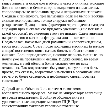
внизу живота, в основном в области левого яичника, ноющие
боли в пояснице и белые жидкие выделения из влагалища,
сопровождаемые небольшим зудом и неприятными запахами.
Сходила к гинекологу, при пальпации боли не было и вообще
сказали все нормально, только снаружи небольшое
раздражение. Правда потом (примерно через неделю) смотрел
еще один врач и сказал что придаток увеличен (я не поняла с
какой стороны), но значения этому не придал. Сдала анализы
на цитологию и мазок на флору, сказали — все отлично.
Подмывалась насколько дней ромашкой и хлорогексидином,
вроде все прошло. Сразу после последних месячных (в начале
января) постепенно опять начало болеть в области левого
яичника. Боли периодические, ноющие не очень сильные, но
почти уже на протяжении месяца. И даже сейчас, во время
месячных, в этой области болит сильнее чем во всех
остальных. Так вот, хотелось бы узнать, могут ли это быть
просто, так сказать, возрастные изменения в организме или
это что то более серьезное, и необходимо снова посетить
гинеколога?
Добрый день. Обычно боль является симптомом
воспалительного процесса. Мазок на микрофлору влагалища
не всегда показателен. Пройдите обследование на
урогенитальные инфекции методом ПЦР. При
сопутствующих факторах условно-патогенные