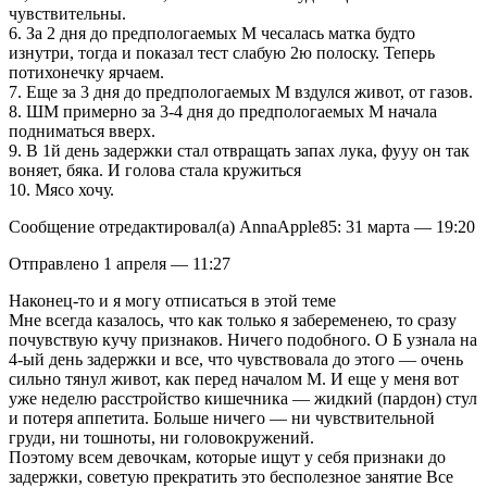
чувствительны.
6. За 2 дня до предпологаемых М чесалась матка будто
изнутри, тогда и показал тест слабую 2ю полоску. Теперь
потихонечку ярчаем.
7. Еще за 3 дня до предпологаемых М вздулся живот, от газов.
8. ШМ примерно за 3-4 дня до предпологаемых М начала
подниматься вверх.
9. В 1й день задержки стал отвращать запах лука, фууу он так
воняет, бяка. И голова стала кружиться
10. Мясо хочу.
Сообщение отредактировал(а) AnnaApple85: 31 марта — 19:20
Отправлено 1 апреля — 11:27
Наконец-то и я могу отписаться в этой теме
Мне всегда казалось, что как только я забеременею, то сразу
почувствую кучу признаков. Ничего подобного. О Б узнала на
4-ый день задержки и все, что чувствовала до этого — очень
сильно тянул живот, как перед началом М. И еще у меня вот
уже неделю расстройство кишечника — жидкий (пардон) стул
и потеря аппетита. Больше ничего — ни чувствительной
груди, ни тошноты, ни головокружений.
Поэтому всем девочкам, которые ищут у себя признаки до
задержки, советую прекратить это бесполезное занятие Все