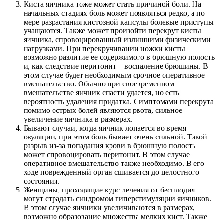
Киста яичника тоже может стать причиной боли. На
начальных стадиях боль может появляться редко, а по
мере разрастания кистозной капсулы болевые приступы
учащаются. Также может произойти перекрут кисты
яичника, спровоцированный излишними физическими
нагрузками. При перекручивании ножки кисты
возможно разлитие ее содержимого в брюшную полость
и, как следствие перитонит – воспаление брюшины. В
этом случае будет необходимым срочное оперативное
вмешательство. Обычно при своевременном
вмешательстве яичник спасти удается, но есть
вероятность удаления придатка. Симптомами перекрута
помимо острых болей являются рвота, сильное
увеличение яичника в размерах.
Бывают случаи, когда яичник лопается во время
овуляции, при этом боль бывает очень сильной. Такой
разрыв из-за попадания крови в брюшную полость
может спровоцировать перитонит. В этом случае
оперативное вмешательство также необходимо. В его
ходе поврежденный орган сшивается до целостного
состояния.
Женщины, проходящие курс лечения от бесплодия
могут страдать синдромом гиперстимуляции яичников.
В этом случае яичники увеличиваются в размерах,
возможно образование множества мелких кист. Также