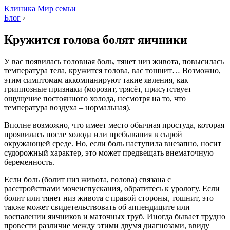
Клиника Мир семьи
Блог
›
Кружится голова болят яичники
У вас появилась головная боль, тянет низ живота, повысилась
температура тела, кружится голова, вас тошнит… Возможно,
этим симптомам аккомпанируют такие явления, как
гриппозные признаки (морозит, трясёт, присутствует
ощущение постоянного холода, несмотря на то, что
температура воздуха – нормальная).
Вполне возможно, что имеет место обычная простуда, которая
проявилась после холода или пребывания в сырой
окружающей среде. Но, если боль наступила внезапно, носит
судорожный характер, это может предвещать внематочную
беременность.
Если боль (болит низ живота, голова) связана с
расстройствами мочеиспускания, обратитесь к урологу. Если
болит или тянет низ живота с правой стороны, тошнит, это
также может свидетельствовать об аппендиците или
воспалении яичников и маточных труб. Иногда бывает трудно
провести различие между этими двумя диагнозами, ввиду