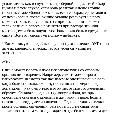
усиливается, как в случае с межреберной невралгией. Скорая
нужна и в том случае, если боль разлитая и нельзя точно
показать самое «болючее» место, если ее характер не зависит
от позы (боль в позвоночнике обычно реагирует на позу,
может стихать или усиливаться при изменении положения
тела), если она совсем не меняется при растирании или
массаже, если боль ощущается больше как боль в груди, а не в
спине. Все это говорит «в пользу» инфаркта.
! Как минимум в подобных случаях нужно сделать ЭКГ и ряд
других кардиологических тестов, если ситуация не
экстренная.
ЖКТ
Спина может болеть и из-за неблагополучия со стороны
органов пищеварения. Например, симптомом острого
панкреатита являются так называемые опоясывающие боли,
когда болит не только живот, но и спина примерно под
лопатками – как будто тело в этом месте стянуто железным
обручем. Отдавать под лопатку могут и боли, которые на
самом деле связаны с камнями в желчном пузыре. Боли в
пояснице иногда дает и кишечник. Однако в таких случаях,
кроме болевых ощущений, бывают и другие симптомы –
такие, по которым можно догадаться, где болит на самом деле.