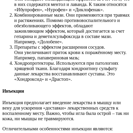
в них содержатся ментол и лаванда. К таким относятся
«Ибупрофен», «Нурофен» и «Диклофенак».
Комбинированные мази. Они применяются при травмах
и растяжениях. Помимо противовоспалительного и
обезболивающего эффектов, обладают
заживляющим эффектом, который достигается за счет
гепарина и деметилсульфоксида в составе мази.
Например, «Долобене».
Препараты с эффектом расширения сосудов.
Они увеличивают приток крови к поражённому месту.
Например, папавериновая мазь;
Хондропротекторы. Используются при патологиях
хрящевой ткани. Благодаря хондроитину сульфату
данные лекарства восстанавливают суставы. Это
«Хондроксид» и «Драстоп».
Инъекции
Инъекция предполагает введение лекарства в мышцу или
вену для ускорения «доставки» лекарственных средств к
воспаленному месту. Важно, чтобы игла была острой – так ни
кожа, ни мышцы не травмируются.
Отличительными особенностями инъекции являются: