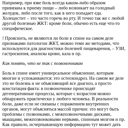
Например, при язве боль всегда каким-либо образом
привязана к приему пищи – либо возникает на голодный
желудок, либо после того, как в него попадает еда.
Холецистит – это часто горечь во рту. И точно так же с любой
другой болезнью ЖКТ: кроме боли, обычно есть еще что-то
специфическое.
! Прояснить, не являются ли боли в спине на самом деле
признаками патологии ЖКТ, можно теми же методами, что
используются для диагностики болезней пищеварения, – УЗИ,
гас­троскопия, анализы крови, кала и пр.
Как понять, что не так с позвоночником
Боль в спине имеет универсальное объяснение, которым
многие и успокаиваются: это остеохондроз. На самом же деле
это не болезнь и не объясняющий все диагноз, а просто
констатация факта: в позвоночнике происходят
дегенеративные процессы, которые с возрастом можно
обнаружить практически у любого человека. В реальности
боли, даже если не связаны с поражением внутренних
органов, могут объясняться массой причин: это могут быть
проблемы с позвонками, с межпозвоночными дисками,
мышцами, межпозвонковыми нервами, спинным мозгом и пр.
Как правило, исчерпывающую информацию тут может дать