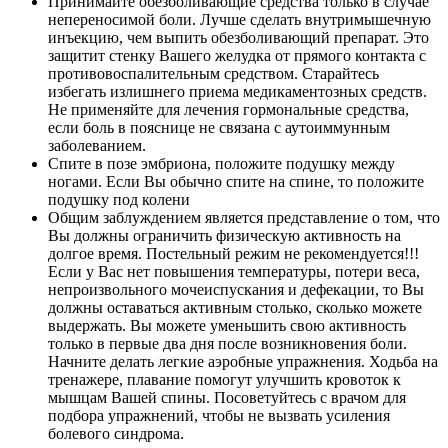
Принимайте обезболивающие средства только в случае
непереносимой боли. Лучше сделать внутримышечную
инъекцию, чем выпить обезболивающий препарат. Это
защитит стенку Вашего желудка от прямого контакта с
противовоспалительным средством. Старайтесь
избегать излишнего приема медикаментозных средств.
Не применяйте для лечения гормональные средства,
если боль в пояснице не связана с аутоиммунным
заболеванием.
Спите в позе эмбриона, положите подушку между
ногами. Если Вы обычно спите на спине, то положите
подушку под колени
Общим заблуждением является представление о том, что
Вы должны ограничить физическую активность на
долгое время. Постельный режим не рекомендуется!!!
Если у Вас нет повышения температуры, потери веса,
непроизвольного мочеиспускания и дефекации, то Вы
должны оставаться активным столько, сколько можете
выдержать. Вы можете уменьшить свою активность
только в первые два дня после возникновения боли.
Начните делать легкие аэробные упражнения. Ходьба на
тренажере, плавание помогут улучшить кровоток к
мышцам Вашей спины. Посоветуйтесь с врачом для
подбора упражнений, чтобы не вызвать усиления
болевого синдрома.