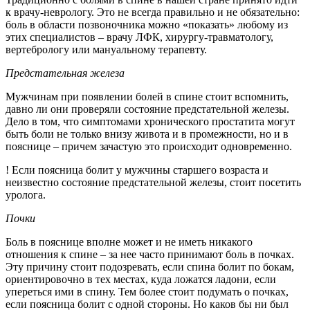
к врачу-неврологу. Это не всегда правильно и не обязательно:
боль в области позвоночника можно «показать» любому из
этих специалистов – врачу ЛФК, хирургу-травматологу,
вертебрологу или мануальному терапевту.
Предстательная железа
Мужчинам при появлении болей в спине стоит вспомнить,
давно ли они проверяли состояние предстательной железы.
Дело в том, что симптомами хронического простатита могут
быть боли не только внизу живота и в промежности, но и в
пояснице – причем зачастую это происходит одновременно.
! Если поясница болит у мужчины старшего возраста и
неизвестно состояние предстательной железы, стоит посетить
уролога.
Почки
Боль в пояснице вполне может и не иметь никакого
отношения к спине – за нее часто принимают боль в почках.
Эту причину стоит подозревать, если спина болит по бокам,
ориентировочно в тех местах, куда ложатся ладони, если
упереться ими в спину. Тем более стоит подумать о почках,
если поясница болит с одной стороны. Но каков бы ни был