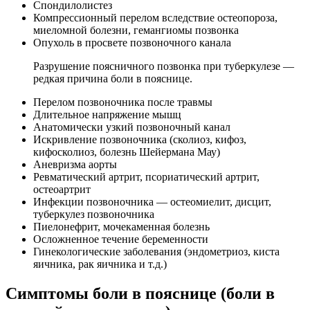
Спондилолистез
Компрессионный перелом вследствие остеопороза,
миеломной болезни, гемангиомы позвонка
Опухоль в просвете позвоночного канала
Разрушение поясничного позвонка при туберкулезе —
редкая причина боли в пояснице.
Перелом позвоночника после травмы
Длительное напряжение мышц
Анатомически узкий позвоночный канал
Искривление позвоночника (сколиоз, кифоз,
кифосколиоз, болезнь Шейермана Мау)
Аневризма аорты
Ревматический артрит, псориатический артрит,
остеоартрит
Инфекции позвоночника — остеомиелит, дисцит,
туберкулез позвоночника
Пиелонефрит, мочекаменная болезнь
Осложненное течение беременности
Гинекологические заболевания (эндометриоз, киста
яичника, рак яичника и т.д.)
Симптомы боли в пояснице (боли в