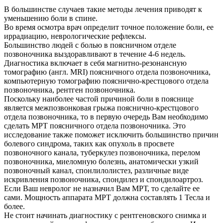
В большинстве случаев такие методы лечения приводят к
уменьшению боли в спине.
Во время осмотра врач определит точное положение боли, ее
иррадиацию, неврологические рефлексы.
Большинство людей с болью в поясничном отделе
позвоночника выздоравливают в течение 4-6 недель.
Диагностика включает в себя магнитно-резонансную
томографию (англ. MRI) поясничного отдела позвоночника,
компьютерную томографию пояснично-крестцового отдела
позвоночника, рентген позвоночника.
Поскольку наиболее частой причиной боли в пояснице
является межпозвонковая грыжа пояснично-крестцового
отдела позвоночника, то в первую очередь Вам необходимо
сделать МРТ поясничного отдела позвоночника. Это
исследование также поможет исключить большинство причин
болевого синдрома, таких как опухоль в просвете
позвоночного канала, туберкулез позвоночника, перелом
позвоночника, миеломную болезнь, анатомически узкий
позвоночный канал, спонлилолистез, различные виде
искривления позвоночника, спондилез и спондилоартроз.
Если Ваш невролог не назначил Вам МРТ, то сделайте ее
сами. Мощность аппарата МРТ должна составлять 1 Тесла и
более.
Не стоит начинать диагностику с рентгеновского снимка и