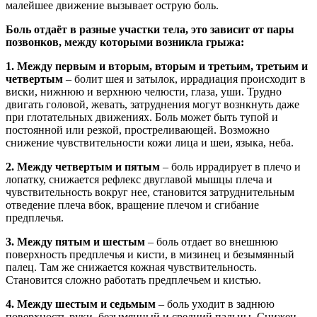
малейшее движение вызывает острую боль.
Боль отдаёт в разные участки тела, это зависит от пары
позвонков, между которыми возникла грыжа:
1. Между первым и вторым, вторым и третьим, третьим и
четвертым
– болит шея и затылок, иррадиация происходит в
виски, нижнюю и верхнюю челюсти, глаза, уши. Трудно
двигать головой, жевать, затруднения могут вознкнуть даже
при глотательных движениях. Боль может быть тупой и
постоянной или резкой, простреливающей. Возможно
снижение чувствительности кожи лица и шеи, языка, неба.
2. Между четвертым и пятым
– боль иррадирует в плечо и
лопатку, снижается рефлекс двуглавой мышцы плеча и
чувствительность вокруг нее, становится затруднительным
отведение плеча вбок, вращение плечом и сгибание
предплечья.
3. Между пятым и шестым
– боль отдает во внешнюю
поверхность предплечья и кисти, в мизинец и безымянный
палец. Там же снижается кожная чувствительность.
Становится сложно работать предплечьем и кистью.
4. Между шестым и седьмым
– боль уходит в заднюю
поверхность руки, безымянный и средний пальцы. Снижен