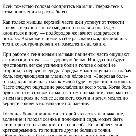
Всей тяжестью головы обопритесь на мячи. Удержитесь в
этом положении и расслабьтесь.
Как только мышцы верхней части шеи устанут от тяжести
головы, верхней частью медленно и плавно она будет
клониться к полу — подбородок же начнет задираться к
потолку. Вы можете помочь себе расслабиться, обучившись
технике контролирования и замедления дыхания.
При работе с теннисными мячами пациенты часто ощущают
активизацию точек — «здоровую боль». Иногда они будут
чувствовать легкое усиление боли в голове с одной ее
стороны, в первую очередь. Изредка может ощущаться слабая
боль, излучающаяся за глазными яблоками. «Здоровая боль»
от надавливания на затылок мячей будет медленно проходить.
Часто следует ощущение расслабления всего тела. Когда боль
будет снята и затылок сложен в этом положении, задержитесь
в нем на время не менее девяноста секунд и затем медленно
верните голову в нормальное положение.
Головная боль, причинами которой являются напряжение,
волнение и плохая осанка в положении сидя, может быть
снята при использовании этого способа. Если облегчение
кратковременно, то поищите другие болевые точки.
Обдумайте, как бы вы могли изменить некоторые ваши