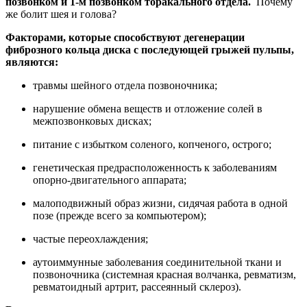
позвонком и 1-м позвонком торакального отдела.
Почему
же болит шея и голова?
Факторами, которые способствуют дегенерации
фиброзного кольца диска с последующей грыжей пульпы,
являются:
травмы шейного отдела позвоночника;
нарушение обмена веществ и отложение солей в
межпозвонковых дисках;
питание с избытком соленого, копченого, острого;
генетическая предрасположенность к заболеваниям
опорно-двигательного аппарата;
малоподвижный образ жизни, сидячая работа в одной
позе (прежде всего за компьютером);
частые переохлаждения;
аутоиммунные заболевания соединительной ткани и
позвоночника (системная красная волчанка, ревматизм,
ревматоидный артрит, рассеянный склероз).