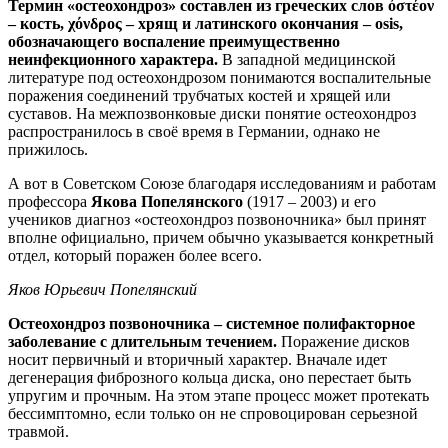
Термин «остеохондроз» составлен из греческих слов ὀστέον
– кость, χόνδρος – хрящ и латинского окончания – osis,
обозначающего воспаление преимущественно
неинфекционного характера.
В западной медицинской
литературе под остеохондрозом понимаются воспалительные
поражения соединений трубчатых костей и хрящей или
суставов. На межпозвонковые диски понятие остеохондроз
распространилось в своё время в Германии, однако не
прижилось.
А вот в Советском Союзе благодаря исследованиям и работам
профессора
Якова Попелянского
(1917 – 2003) и его
учеников диагноз «остеохондроз позвоночника» был принят
вполне официально, причем обычно указывается конкретный
отдел, который поражен более всего.
Яков Юрьевич Попелянский
Остеохондроз позвоночника – системное полифакторное
заболевание с длительным течением.
Поражение дисков
носит первичный и вторичный характер. Вначале идет
дегенерация фиброзного кольца диска, оно перестает быть
упругим и прочным. На этом этапе процесс может протекать
бессимптомно, если только он не спровоцирован серьезной
травмой.