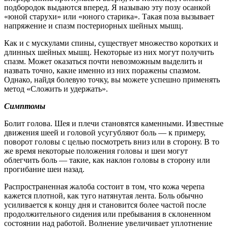
подбородок выдаются вперед. Я называю эту позу осанкой
«юной старухи» или «юного старика». Такая поза вызывает
напряжение и спазм постериорных шейных мышц.
Как и с мускулами спины, существует множество коротких и
длинных шейных мышц. Некоторые из них могут получить
спазм. Может оказаться почти невозможным выделить и
назвать точно, какие именно из них поражены спазмом.
Однако, найдя болевую точку, вы можете успешно применять
метод «Сложить и удержать».
Симптомы
Болит голова. Шея и плечи становятся каменными. Известные
движения шеей и головой усугубляют боль — к примеру,
поворот головы с целью посмотреть вниз или в сторону. В то
же время некоторые положения головы и шеи могут
облегчить боль — такие, как наклон головы в сторону или
прогибание шеи назад.
Распространенная жалоба состоит в том, что кожа черепа
кажется плотной, как туго натянутая лента. Боль обычно
усиливается к концу дня и становится более частой после
продолжительного сидения или пребывания в склоненном
состоянии над работой. Волнение увеличивает уплотнение