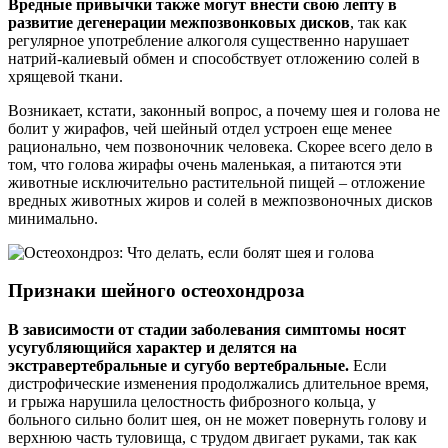
Вредные привычки также могут внести свою лепту в
развитие дегенерации межпозвонковых дисков
, так как
регулярное употребление алкоголя существенно нарушает
натрий-калиевый обмен и способствует отложению солей в
хрящевой ткани.
Возникает, кстати, законный вопрос, а почему шея и голова не
болит у жирафов, чей шейный отдел устроен еще менее
рационально, чем позвоночник человека. Скорее всего дело в
том, что голова жирафы очень маленькая, а питаются эти
животные исключительно растительной пищей – отложение
вредных животных жиров и солей в межпозвоночных дисков
минимально.
Признаки шейного остеохондроза
В зависимости от стадии заболевания симптомы носят
усугубляющийся характер и делятся на
экстравертебральные и сугубо вертебральные.
Если
дистрофические изменения продолжались длительное время,
и грыжа нарушила целостность фиброзного кольца, у
больного сильно болит шея, он не может повернуть голову и
верхнюю часть туловища, с трудом двигает руками, так как