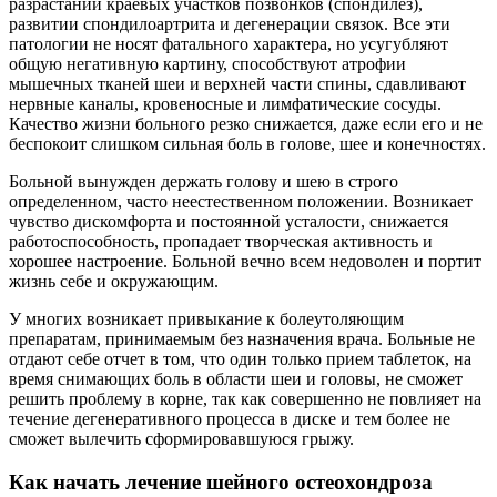
разрастании краевых участков позвонков (спондилёз),
развитии спондилоартрита и дегенерации связок. Все эти
патологии не носят фатального характера, но усугубляют
общую негативную картину, способствуют атрофии
мышечных тканей шеи и верхней части спины, сдавливают
нервные каналы, кровеносные и лимфатические сосуды.
Качество жизни больного резко снижается, даже если его и не
беспокоит слишком сильная боль в голове, шее и конечностях.
Больной вынужден держать голову и шею в строго
определенном, часто неестественном положении. Возникает
чувство дискомфорта и постоянной усталости, снижается
работоспособность, пропадает творческая активность и
хорошее настроение. Больной вечно всем недоволен и портит
жизнь себе и окружающим.
У многих возникает привыкание к болеутоляющим
препаратам, принимаемым без назначения врача. Больные не
отдают себе отчет в том, что один только прием таблеток, на
время снимающих боль в области шеи и головы, не сможет
решить проблему в корне, так как совершенно не повлияет на
течение дегенеративного процесса в диске и тем более не
сможет вылечить сформировавшуюся грыжу.
Как начать лечение шейного остеохондроза