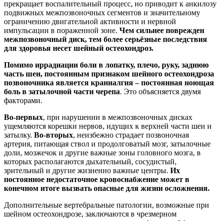
прекращает воспалительный процесс, но приводит к анкилозу
подвижных межпозвоночных сегментов и значительному
ограничению двигательной активности и нервной
импульсации в пораженной зоне.
Чем сильнее поврежден
межпозвоночный диск, тем более серьёзные последствия
для здоровья несет шейный остеохондроз.
Помимо иррадиации боли в лопатку, плечо, руку, заднюю
часть шеи, постоянным признаком шейного остеохондроза
позвоночника является краниалгия – постоянная ноющая
боль в затылочной части черепа
. Это объясняется двумя
факторами.
Во-первых
, при нарушении в межпозвоночных дисках
ущемляются корешки нервов, идущих к верхней части шеи и
затылку.
Во-вторых
, неизбежно страдает позвоночная
артерия, питающая ствол и продолговатый мозг, затылочные
доли, мозжечок и другие важные зоны головного мозга, в
которых располагаются дыхательный, сосудистый,
зрительный и другие жизненно важные центры.
Их
постоянное недостаточное кровоснабжение может в
конечном итоге вызвать опасные для жизни осложнения.
Дополнительные вертебральные патологии, возможные при
шейном остеохондрозе, заключаются в чрезмерном