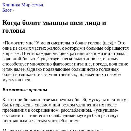
Клиника Мир семьи
Блог
›
Когда болит мышцы шеи лица и
головы
«Помогите мне! У меня смертельно болит голова (шея).» Это
одна из самых частых жалоб, с которыми больные обращаются
к врачам. Почти каждый человек раз или два в жизни страдал
головной болью. Существует несколько типов ее, и этому
способствует множество факторов: питание, погода, волнение
и так далее. Однако подавляющее большинство головных
болей возникают из-за уплотненных, пораженных спазмом
мускулов шеи.
Возможные причины
Как и при большинстве мышечных болей, мускулы шеи могут
быть поражены спазмом при резком удлинении их после
пребывания в сокращенном, расслабленном, «уснувшем»
состоянии — или если ослабленный мускул был растянут
постоянным и частым употреблением.
Мышцы шеи могут тоже получить спазм, если вы,