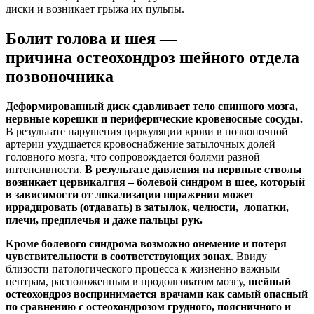
диски и возникает грыжа их пульпы.
Болит голова и шея —
причина остеохондроз шейного отдела
позвоночника
Деформированный диск сдавливает тело спинного мозга,
нервные корешки и периферические кровеносные сосуды.
В результате нарушения циркуляции крови в позвоночной
артерии ухудшается кровоснабжение затылочных долей
головного мозга, что сопровождается болями разной
интенсивности.
В результате давления на нервные стволы
возникает цервикалгия – болевой синдром в шее, который
в зависимости от локализации поражения может
иррадировать (отдавать) в затылок, челюсти, лопатки,
плечи, предплечья и даже пальцы рук.
Кроме болевого синдрома возможно онемение и потеря
чувствительности в соответствующих зонах
. Ввиду
близости патологического процесса к жизненно важным
центрам, расположенным в продолговатом мозгу,
шейный
остеохондроз воспринимается врачами как самый опасный
по сравнению с остеохондрозом грудного, поясничного и