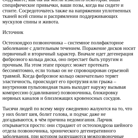
специфические привычки, ваши позы, когда вы сидите и
стоите. Сосредоточьтесь также на напряжении уплотненных
тканей всей спины и распрямлении поддерживающих
мускулов спины и живота.
Источник
Остеохондроз позвоночника – системное полифакторное
заболевание с длительным течением. Поражение дисков носит
первичный и вторичный характер. Вначале идет дегенерация
фиброзного кольца диска, оно перестает быть упругим и
прочным. На этом этапе процесс может протекать
бессимптомно, если только он не спровоцирован серьезной
травмой. Когда фиброзное кольцо окончательно теряет
эластичность, происходит его протрузия или грыжа –
внутренняя пульповидная ткань выходит наружу вызывая
компрессию (сдавливание) позвоночника, блокировку
нервных каналов и близлежащих кровеносных сосудов.
Тысячи людей по всему миру ежедневно жалуются на то, что
у них болит шея, болит голова, и подчас даже не
догадываются, в чём причина недомогания. Ларчик
открывается просто: они страдают от остеохондроза шейного
отдела позвоночника, хронического дегенеративного
заболевания, при котором разрушаются межпозвоночные