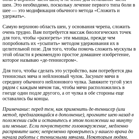
шеи. Это необходимо, поскольку лечение первого типа боли в
шее — это модификация обычного метода «Сложить и
удержать».
Самую верхнюю область шеи, у основания черепа, сложить
очень трудно. Вам потребуется массаж биологических точек
для того, чтобы «разогреть» эти мышцы, прежде чем
попробовать их «усыпить» методом удерживания их в
целительной позе. Для того, чтобы помочь сложить мускулы в
этой области я рекомендую простое домашнее изобретение,
которое называю «де-теннисером».
Для того, чтобы сделать это устройство, вам потребуется два
теннисных мяча и нейлоновый чулок. Засуньте мячи в
середину обычного нейлонового чулка. Завяжите тугой узел
рядом с каждым мячом так, чтобы мячи расположились в
гнезде один подле другого, а от чулка в обе стороны еще
оставались бы концы.
Примечание: перед тем, как применить де-теннисер (или
метод, предлагающийся в дополнение), прогните шею назад в
положении сидя и останьтесь в этом положении на минуту
или меньше. Если почувствуете головокружение, медленно
распрямите шею; непременно проверьтесь у вашего врача до
начала работы с теннисными мячами. Некоторым людям,