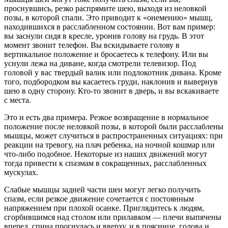
проснувшись, резко распрямите шею, выходя из неловкой
позы, в которой спали. Это приводит к «онемению» мышц,
находившихся в расслабленном состоянии. Вот вам пример:
вы заснули сидя в кресле, уронив голову на грудь. В этот
момент звонит телефон. Вы вскидываете голову в
вертикальное положение и бросаетесь к телефону. Или вы
уснули лежа на диване, когда смотрели телевизор. Под
головой у вас твердый валик или подлокотник дивана. Кроме
того, подбородком вы касаетесь груди, наклонив и вывернув
шею в одну сторону. Кто-то звонит в дверь, и вы вскакиваете
с места.
Это и есть два примера. Резкое возвращение в нормальное
положение после неловкой позы, в которой были расслаблены
мышцы, может случиться в распространенных ситуациях: при
реакции на тревогу, на плач ребенка, на ночной кошмар или
что-либо подобное. Некоторые из наших движений могут
тогда привести к спазмам в сокращенных, расслабленных
мускулах.
Слабые мышцы задней части шеи могут легко получить
спазм, если резкое движение сочетается с постоянным
напряжением при плохой осанке. Приглядитесь к людям,
сгорбившимся над столом или прилавком — плечи выпячены
вперед, спина прогнулась и вверху, и в пояснице, голова и