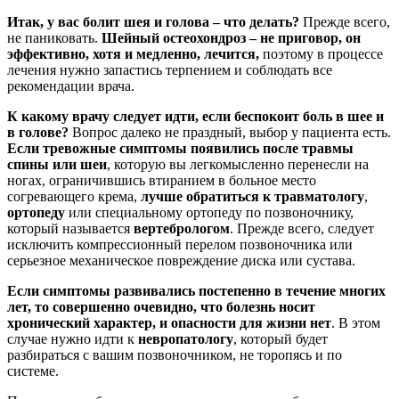
Итак, у вас болит шея и голова – что делать?
Прежде всего,
не паниковать.
Шейный остеохондроз – не приговор, он
эффективно, хотя и медленно, лечится,
поэтому в процессе
лечения нужно запастись терпением и соблюдать все
рекомендации врача.
К какому врачу следует идти, если беспокоит боль в шее и
в голове?
Вопрос далеко не праздный, выбор у пациента есть.
Если тревожные симптомы появились после травмы
спины или шеи
, которую вы легкомысленно перенесли на
ногах, ограничившись втиранием в больное место
согревающего крема,
лучше обратиться к травматологу
,
ортопеду
или специальному ортопеду по позвоночнику,
который называется
вертебрологом
. Прежде всего, следует
исключить компрессионный перелом позвоночника или
серьезное механическое повреждение диска или сустава.
Если симптомы развивались постепенно в течение многих
лет, то совершенно очевидно, что болезнь носит
хронический характер, и опасности для жизни нет
. В этом
случае нужно идти к
невропатологу
, который будет
разбираться с вашим позвоночником, не торопясь и по
системе.