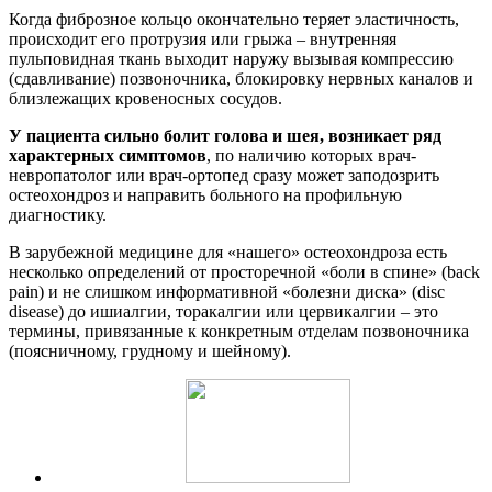
Когда фиброзное кольцо окончательно теряет эластичность,
происходит его протрузия или грыжа – внутренняя
пульповидная ткань выходит наружу вызывая компрессию
(сдавливание) позвоночника, блокировку нервных каналов и
близлежащих кровеносных сосудов.
У пациента сильно болит голова и шея, возникает ряд
характерных симптомов
, по наличию которых врач-
невропатолог или врач-ортопед сразу может заподозрить
остеохондроз и направить больного на профильную
диагностику.
В зарубежной медицине для «нашего» остеохондроза есть
несколько определений от просторечной «боли в спине» (back
pain) и не слишком информативной «болезни диска» (disc
disease) до ишиалгии, торакалгии или цервикалгии – это
термины, привязанные к конкретным отделам позвоночника
(поясничному, грудному и шейному).