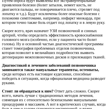
Путем опроса будут выявлены все экстравертебральные
проявления болезни (болит затылок, немеет кисть, не
двигаются пальцы, не поворачивается плечо, стреляет под
лопатку и т.д.). Будут исключены более опасные болезни с
похожими симптомами, например, инфаркт миокарда, при
котором точно также боль отдает под лопатку и в левую руку.
Скорее всего, врач назначит УЗИ позвоночной и сонных
артерий, чтобы определить эффективность кровоснабжения
головного мозга (особенно, если у пациента часто болит
голова). Ну и основной частью диагностической программы
станет томография проблемных отделов позвоночника,
которая позволит в мельчайших подробностях выявить
дегенерацию межпозвоночных дисков и прилежащих тканей.
Диагностикой и лечением заболеваний позвоночника
занимаются также мануальные терапевты, остеопаты,
среди которых есть настоящие кудесники, способные
победить в ситуациях, когда официальная медицина разводит
руками.
Стоит ли обращаться к ним?
Ответ дать сложно. Скорее
всего, начать лучше с традиционных методов лечения,
совмещая их с относительно безопасными мануальными
процедурами и массажем. А вот в критических случаях, когда
боль в шее и голове становится нестерпимой, и врачи