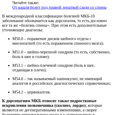
Читайте также:
От кашля болит под правой лопаткой сзади со спины
В международной классификации болезней МКБ-10
заболевание обозначается как дорсопатия, то есть дословно
все та же «болезнь спины». При этом есть дополнительные
уточняющие диагнозы:
M50.0 – поражение дисков шейного отдела с
миелопатией (то есть поражением спинного мозга);
M51.0 – шейно-черепной синдром (то есть, собственно,
боль в шее и голове);
M53.1 – шейно-плечевой синдром (боль в шее,
отдающая в плечо);
M54.0 – так называемый панникулит, не имеющий
аналогов в российских диагностических справочниках;
M54.2 – цервикалгия.
К дорсопатиям МКБ относит также подростковые
искривления позвоночника (сколиоз, лордоз
), которые
являются не дегенеративными изменениями, а скорее
болезнями неправильного роста и к остеохондрозу в