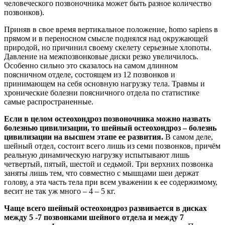
человеческого позвоночника может быть разное количество
позвонков).
Приняв в свое время вертикальное положение, homo sapiens в
прямом и в переносном смысле поднялся над окружающей
природой, но причинил своему скелету серьезные хлопоты.
Давление на межпозвонковые диски резко увеличилось.
Особенно сильно это сказалось на самом длинном
поясничном отделе, состоящем из 12 позвонков и
принимающем на себя основную нагрузку тела. Травмы и
хронические болезни поясничного отдела по статистике
самые распространенные.
Если в целом остеохондроз позвоночника можно назвать
болезнью цивилизации, то шейный остеохондроз – болезнь
цивилизации на высшем этапе ее развития.
В самом деле,
шейный отдел, состоит всего лишь из семи позвонков, причём
реальную динамическую нагрузку испытывают лишь
четвертый, пятый, шестой и седьмой. Три верхних позвонка
заняты лишь тем, что совместно с мышцами шеи держат
голову, а эта часть тела при всем уважении к ее содержимому,
весит не так уж много – 4 – 5 кг.
Чаще всего шейный остеохондроз развивается в дисках
между 5 -7 позвонками шейного отдела и между 7