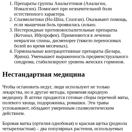
Препараты группы Анальгетиков (Анальгин,
Новалгин). Помогают при незначительной боли
естественного характера.
Спазмолитики (Но-Шпа, Спазган). Оказывают помощь,
если мышечная боль проявилась сильно.
Нестероидные противовоспалительные препараты
(Кетонал, Ибупрофен). Применяются в лечении
невралгии спины, дисменорее (тяжело переносимых
болей во время месячных).
Гормональные контрацептивные препараты (Белара,
Ярина). Уменьшают выраженность предменструального
синдрома, стабилизируют уровень женских гормонов.
Нестандартная медицина
Чтобы остановить недуг, люди используют не только
лекарства, но и другие методы, применяя народную
медицину. В аптеке продаются готовые сборы перечной мяты,
полевого хвоща, подорожника, ромашки. Эти травы
успокаивают, обладают умеренным спазмолитическим
действием.
Боровая матка (ортилия однобокая) и красная щетка (родиола
четырехчастная) – два популярных растения, используемых