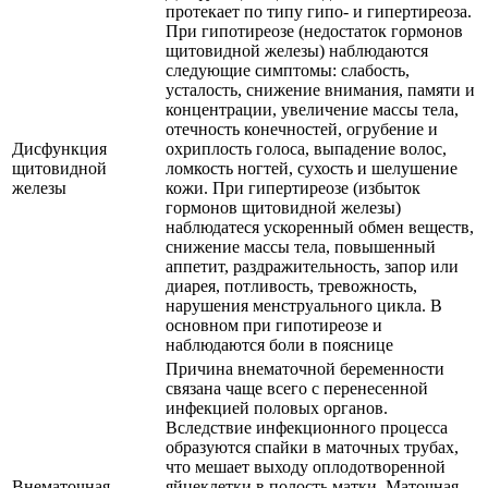
протекает по типу гипо- и гипертиреоза.
При гипотиреозе (недостаток гормонов
щитовидной железы) наблюдаются
следующие симптомы: слабость,
усталость, снижение внимания, памяти и
концентрации, увеличение массы тела,
отечность конечностей, огрубение и
Дисфункция
охриплость голоса, выпадение волос,
щитовидной
ломкость ногтей, сухость и шелушение
железы
кожи. При гипертиреозе (избыток
гормонов щитовидной железы)
наблюдатеся ускоренный обмен веществ,
снижение массы тела, повышенный
аппетит, раздражительность, запор или
диарея, потливость, тревожность,
нарушения менструального цикла. В
основном при гипотиреозе и
наблюдаются боли в пояснице
Причина внематочной беременности
связана чаще всего с перенесенной
инфекцией половых органов.
Вследствие инфекционного процесса
образуются спайки в маточных трубах,
что мешает выходу оплодотворенной
Внематочная
яйцеклетки в полость матки. Маточная