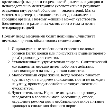
временные фазы: рост и созревание яйцеклетки, овуляцию и
непосредственно менструацию (кровотечение в результате
отделения внутренней оболочки — эндометрия). Матка
меняется в размерах, отодвигается назад, нажимает на
соседние органы. Поэтому женщина может чувствовать
болезненность в различных частях своего тела за десять –
четырнадцать дней.
Почему перед месячными болит поясница? Существует
несколько причин, объясняющих недомогание:
Индивидуальные особенности строения половых
органов (загиб шейки или присутствие рудиментарного
рога) провоцируют симптом.
Установленная внутриматочная спираль. Синтетический
контрацептив нередко имеет побочные действия,
сказывающиеся на самочувствии пациента.
Малоактивный образ жизни. Когда человек работает
круглые сутки в сидячем положении, почти не выходит
на улицу, происходит ослабление тонуса скелетной
мускулатуры.
Чувствительность. Нервные импульсы по-разному
передаются в головной мозг. Бессонница, стресс,
нарушение режима дня и несбалансированное питание
приводят к снижению болевого порога.