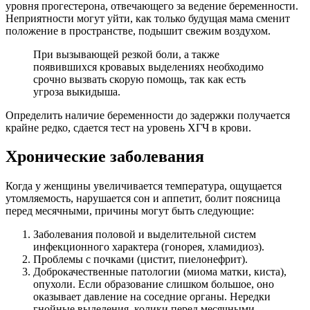
уровня прогестерона, отвечающего за ведение беременности.
Неприятности могут уйти, как только будущая мама сменит
положение в пространстве, подышит свежим воздухом.
При вызывающей резкой боли, а также
появившихся кровавых выделениях необходимо
срочно вызвать скорую помощь, так как есть
угроза выкидыша.
Определить наличие беременности до задержки получается
крайне редко, сдается тест на уровень ХГЧ в крови.
Хронические заболевания
Когда у женщины увеличивается температура, ощущается
утомляемость, нарушается сон и аппетит, болит поясница
перед месячными, причины могут быть следующие:
Заболевания половой и выделительной систем
инфекционного характера (гонорея, хламидиоз).
Проблемы с почками (цистит, пиелонефрит).
Доброкачественные патологии (миома матки, киста),
опухоли. Если образование слишком большое, оно
оказывает давление на соседние органы. Нередки
гнойные выделения, колики перед месячными.