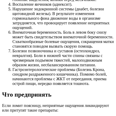
Воспаление яичников (аднексит).
Нарушение эндокринной системы (диабет, болезни
щитовидной железы). В результате изменения
гормонального фона движение воды в организме
затрудняется, что провоцирует появление неприятных
ощущений.
Внематочная беременность. Боль в левом боку снизу
может быть свидетельством внематочной беременности.
Схваткообразные болевые ощущения, сокращения матки
становятся поводом вызвать скорую помощь.
Болезни позвоночника и суставов (остеохондроз,
невралгия). Боли в нижней части спины связаны с
чрезмерным подъемом тяжестей, малоподвижным
образом жизни, несбалансированном питании.
Гастроэнтерологические проблемы (Болезнь Крона,
синдром раздраженного кишечника). Помимо болей,
начинаются проблемы с ЖКТ от переедания, приема
острой пищи, нередко появляется тошнота.
Что предпринять
Если ломит поясницу, неприятные ощущения ликвидируют
или притупят такие препараты: