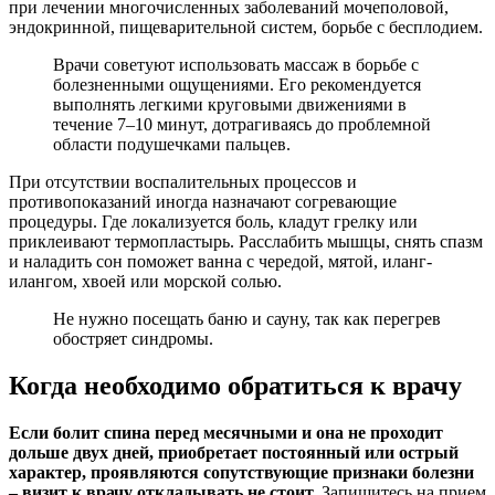
при лечении многочисленных заболеваний мочеполовой,
эндокринной, пищеварительной систем, борьбе с бесплодием.
Врачи советуют использовать массаж в борьбе с
болезненными ощущениями. Его рекомендуется
выполнять легкими круговыми движениями в
течение 7–10 минут, дотрагиваясь до проблемной
области подушечками пальцев.
При отсутствии воспалительных процессов и
противопоказаний иногда назначают согревающие
процедуры. Где локализуется боль, кладут грелку или
приклеивают термопластырь. Расслабить мышцы, снять спазм
и наладить сон поможет ванна с чередой, мятой, иланг-
илангом, хвоей или морской солью.
Не нужно посещать баню и сауну, так как перегрев
обостряет синдромы.
Когда необходимо обратиться к врачу
Если болит спина перед месячными и она не проходит
дольше двух дней, приобретает постоянный или острый
характер, проявляются сопутствующие признаки болезни
– визит к врачу откладывать не стоит.
Запишитесь на прием