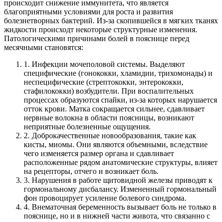
происходит снижение иммунитета, что является
благоприятными условиями для роста и развития
болезнетворных бактерий. Из-за скопившейся в мягких тканях
жидкости происходт некоторые структурные изменения.
Патологическими причинами болей в пояснице перед
месячными становятся:
1. Инфекции мочеполовой системы. Выделяют
специфические (гонококки, хламидии, трихомонады) и
неспецифические (стрептококки, энтерококки,
стафилококки) возбудители. При воспалительных
процессах образуются спайки, из-за которых нарушается
отток крови. Матка сокращается сильнее, сдавливает
нервные волокна в области поясницы, возникают
неприятные болезненные ощущения.
2. Доброкачественные новообразования, такие как
кисты, миомы. Они являются объемными, вследствие
чего изменяется размер органа и сдавливает
расположенные рядом анатомические структуры, влияет
на рецепторы, отчего и возникает боль.
3. Нарушения в работе щитовидной железы приводят к
гормональному дисбалансу. Измененный гормональный
фон провоцирует усиление болевого синдрома.
4. Внематочная беременность вызывает боль не только в
пояснице, но и в нижней части живота, что связанно с