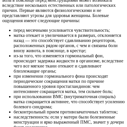
Боль в пояснице перед менструациями может возникать
вследствие нескольких естественных или патологических
причин. Первые являются физиологическими и не
представляют угрозы для здоровья женщины. Болевые
ощущения имеют следующие причины:
перед месячными усиливается чувствительность;
матка отекает и увеличивается в размерах, отклоняется
назад — это способствует сдавливанию рецепторов,
расположенных рядом органов, с чем и связаны боли
внизу живота, в пояснице, в крестце;
из-за того, что изменяется гормональный фон,
происходит задержка жидкости в организме, вследствие
чего все мягкие ткани отекают и сдавливают
близлежащие органы;
при изменении гормонального фона происходят
периодические сокращения матки по причине
повышенного уровня простагландинов: чем
интенсивнее сокращается матка, тем сильнее боль;
при использовании ВМС (внутриматочная спираль)
матка сокращается активнее, что способствует усилению
болевого синдрома;
бесконтрольный прием противозачаточных таблеток;
наследственность: если у матери были болезненные
менструации и ярко выраженный ПМС, значит у дочери