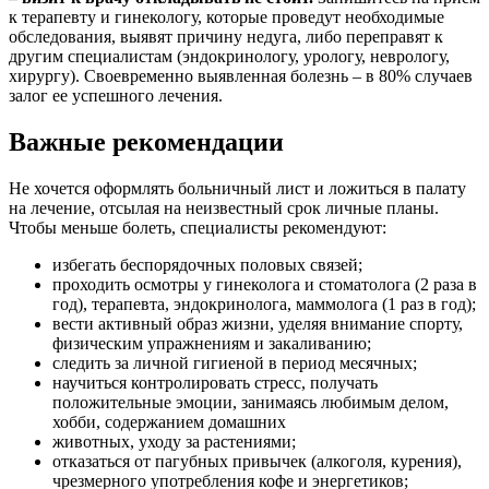
к терапевту и гинекологу, которые проведут необходимые
обследования, выявят причину недуга, либо переправят к
другим специалистам (эндокринологу, урологу, неврологу,
хирургу). Своевременно выявленная болезнь – в 80% случаев
залог ее успешного лечения.
Важные рекомендации
Не хочется оформлять больничный лист и ложиться в палату
на лечение, отсылая на неизвестный срок личные планы.
Чтобы меньше болеть, специалисты рекомендуют:
избегать беспорядочных половых связей;
проходить осмотры у гинеколога и стоматолога (2 раза в
год), терапевта, эндокринолога, маммолога (1 раз в год);
вести активный образ жизни, уделяя внимание спорту,
физическим упражнениям и закаливанию;
следить за личной гигиеной в период месячных;
научиться контролировать стресс, получать
положительные эмоции, занимаясь любимым делом,
хобби, содержанием домашних
животных, уходу за растениями;
отказаться от пагубных привычек (алкоголя, курения),
чрезмерного употребления кофе и энергетиков;