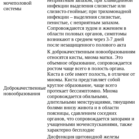
неприятным запахом; при хламидийной
мочеполовой
инфекции выделения слизистые или
системы
слизисто-гнойные; при трихомонадной
инфекции – выделения слизистые,
пенистые, с неприятным запахом.
Сопровождаются зудом и жжением в
области половых органов, симптомы
возникают в среднем через 3-7 дней
после незащищенного полового акта
К доброкачественным новообразованиям
относятся кисты, миома матки. Это
объемное образование, сопровождается
ростом чаще всего в полость органа.
Киста в себе имеет полость, в отличие от
миомы. Киста представляет собой
круглое образование, чаще всего
Доброкачественные
протекает бессимптомно. Миома
новообразования
сопровождается обильными,
длительными менструациями, тянущими
болями внизу живота и в области
поясницы, сдавлением соседних
органов, что сопровождается запорами и
учащенными мочеиспусканиями, также
характерно бесплодие
Дисфункция щитовидной железы