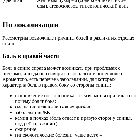
Давящая
желчным пузырем (боль возникает после
еды), атеросклероз, гипертонический криз.
По локализации
Рассмотрим возможные причины болей в различных отделах
спины.
Боль в правой части
Боль в спине справа может возникать при проблемах с
почками, иногда она говорит о воспалении аппендикса.
Кроме того, есть перечень заболеваний, для которых
характерна боль в правом боку со стороны спины:
искривление позвоночника – самая частая причина того,
почему болят бока;
смещение межпозвонковых дисков;
заболевания ЖКТ;
камни в почках (боль отдает в правую сторону спины,
под ребра, в живот);
ожирение;
гинекологические болезни, чаще всего –