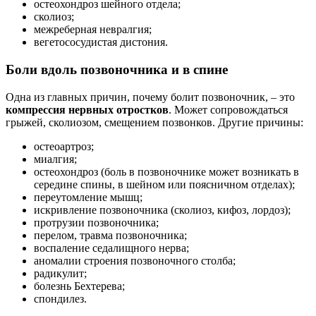
остеохондроз шейного отдела;
сколиоз;
межреберная невралгия;
вегетососудистая дистония.
Боли вдоль позвоночника и в спине
Одна из главных причин, почему болит позвоночник, – это
компрессия нервных отростков
. Может сопровождаться
грыжей, сколиозом, смещением позвонков. Другие причины:
остеоартроз;
миалгия;
остеохондроз (боль в позвоночнике может возникать в
середине спины, в шейном или поясничном отделах);
переутомление мышц;
искривление позвоночника (сколиоз, кифоз, лордоз);
протрузии позвоночника;
перелом, травма позвоночника;
воспаление седалищного нерва;
аномалии строения позвоночного столба;
радикулит;
болезнь Бехтерева;
спондилез.