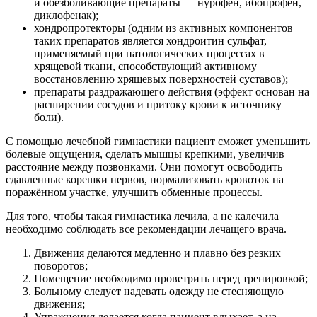
и обезболивающие препараты — нурофен, ибопрофен,
диклофенак);
хондропротекторы (одним из активных компонентов
таких препаратов является хондроитин сульфат,
применяемый при патологических процессах в
хрящевой ткани, способствующий активному
восстановлению хрящевых поверхностей суставов);
препараты раздражающего действия (эффект основан на
расширении сосудов и притоку крови к источнику
боли).
С помощью лечебной гимнастики пациент сможет уменьшить
болевые ощущения, сделать мышцы крепкими, увеличив
расстояние между позвонками. Они помогут освободить
сдавленные корешки нервов, нормализовать кровоток на
поражённом участке, улучшить обменные процессы.
Для того, чтобы такая гимнастика лечила, а не калечила
необходимо соблюдать все рекомендации лечащего врача.
Движения делаются медленно и плавно без резких
поворотов;
Помещение необходимо проветрить перед тренировкой;
Больному следует надевать одежду не стесняющую
движения;
Упражнения делается когда пациент вдыхает, а на