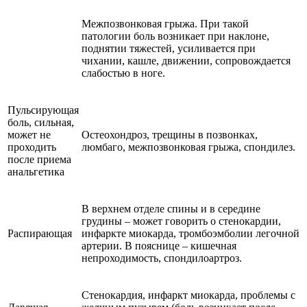
Межпозвонковая грыжа. При такой
патологии боль возникает при наклоне,
поднятии тяжестей, усиливается при
чихании, кашле, движении, сопровождается
слабостью в ноге.
Пульсирующая
боль, сильная,
может не
Остеохондроз, трещины в позвонках,
проходить
люмбаго, межпозвонковая грыжа, спондилез.
после приема
анальгетика
В верхнем отделе спины и в середине
грудины – может говорить о стенокардии,
Распирающая
инфаркте миокарда, тромбоэмболии легочной
артерии. В пояснице – кишечная
непроходимость, спондилоартроз.
Стенокардия, инфаркт миокарда, проблемы с