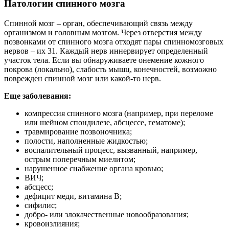
Патологии спинного мозга
Спинной мозг – орган, обеспечивающий связь между
организмом и головным мозгом. Через отверстия между
позвонками от спинного мозга отходят пары спинномозговых
нервов – их 31. Каждый нерв иннервирует определенный
участок тела. Если вы обнаруживаете онемение кожного
покрова (локально), слабость мышц, конечностей, возможно
поврежден спинной мозг или какой-то нерв.
Еще заболевания:
компрессия спинного мозга (например, при переломе
или шейном спондилезе, абсцессе, гематоме);
травмирование позвоночника;
полости, наполненные жидкостью;
воспалительный процесс, вызванный, например,
острым поперечным миелитом;
нарушенное снабжение органа кровью;
ВИЧ;
абсцесс;
дефицит меди, витамина В;
сифилис;
добро- или злокачественные новообразования;
кровоизлияния;