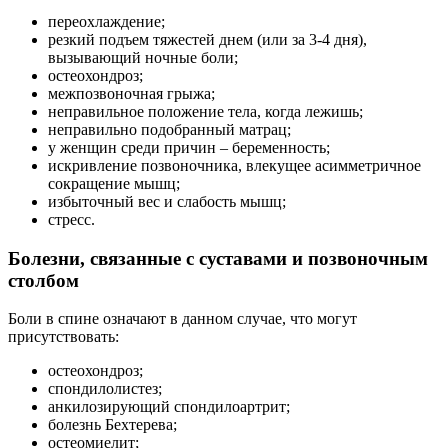
переохлаждение;
резкий подъем тяжестей днем (или за 3-4 дня),
вызывающий ночные боли;
остеохондроз;
межпозвоночная грыжа;
неправильное положение тела, когда лежишь;
неправильно подобранный матрац;
у женщин среди причин – беременность;
искривление позвоночника, влекущее асимметричное
сокращение мышц;
избыточный вес и слабость мышц;
стресс.
Болезни, связанные с суставами и позвоночным
столбом
Боли в спине означают в данном случае, что могут
присутствовать:
остеохондроз;
спондилолистез;
анкилозирующий спондилоартрит;
болезнь Бехтерева;
остеомиелит;