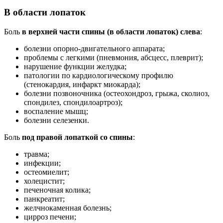
В области лопаток
Боль
в верхней части спины (в области лопаток) слева
:
болезни опорно-двигательного аппарата;
проблемы с легкими (пневмония, абсцесс, плеврит);
нарушение функции желудка;
патологии по кардиологическому профилю
(стенокардия, инфаркт миокарда);
болезни позвоночника (остеохондроз, грыжа, сколиоз,
спондилез, спондилоартроз);
воспаление мышц;
болезни селезенки.
Боль
под правой лопаткой со спины
:
травма;
инфекции;
остеомиелит;
холецистит;
печеночная колика;
панкреатит;
желчнокаменная болезнь;
цирроз печени;