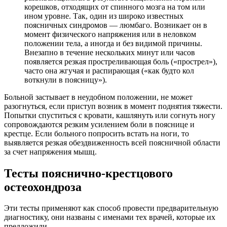
корешков, отходящих от спинного мозга на том или
ином уровне. Так, один из широко известных
поясничных синдромов — люмбаго. Возникает он в
момент физического напряжения или в неловком
положении тела, а иногда и без видимой причины.
Внезапно в течение нескольких минут или часов
появляется резкая простреливающая боль («прострел»),
часто она жгучая и распирающая («как будто кол
воткнули в поясницу»).
Больной застывает в неудобном положении, не может
разогнуться, если приступ возник в момент поднятия тяжести.
Попытки спуститься с кровати, кашлянуть или согнуть ногу
сопровождаются резким усилением боли в пояснице и
крестце. Если больного попросить встать на ноги, то
выявляется резкая обездвиженность всей поясничной области
за счет напряжения мышц.
Тесты пояснично-крестцового
остеохондроза
Эти тесты применяют как способ провести предварительную
диагностику, они названы с именами тех врачей, которые их
предложили.