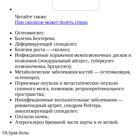
Читайте также:
При сколиозе может болеть спина
Остеомиелит;
Болезнь Бехтерева;
Деформирующий спондилез;
Болезни роста — сколиоз;
Инфекционные поражения межпозвоночных дисков и
позвонков (эпидуральный абсцесс, туберкулез
позвоночника, бруцеллез);
Метаболические заболевания костей — остеомаляция,
остеопороз;
Первичные опухоли и метастатические опухоли
спинного мозга, позвонков, ретроперитонеального
пространства;
Неинфекционные воспалительные заболевания —
ревматоидный артрит, синдром Рейтера,
анкилозирующий спондилит;
Опухоли почек;
Атеросклероз брюшной части аорты и ее ветвей.
Острая боль: