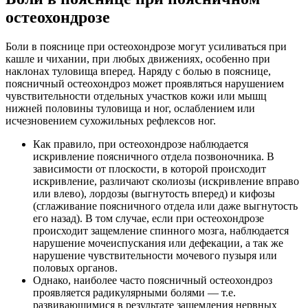
остеохондрозе
Боли в пояснице при остеохондрозе могут усиливаться при
кашле и чихании, при любых движениях, особенно при
наклонах туловища вперед. Наряду с болью в пояснице,
поясничный остеохондроз может проявляться нарушением
чувствительности отдельных участков кожи или мышц
нижней половины туловища и ног, ослаблением или
исчезновением сухожильных рефлексов ног.
Как правило, при остеохондрозе наблюдается
искривление поясничного отдела позвоночника. В
зависимости от плоскости, в которой происходит
искривление, различают сколиозы (искривление вправо
или влево), лордозы (выгнутость вперед) и кифозы
(сглаживание поясничного отдела или даже выгнутость
его назад). В том случае, если при остеохондрозе
происходит защемление спинного мозга, наблюдается
нарушение мочеиспускания или дефекации, а так же
нарушение чувствительности мочевого пузыря или
половых органов.
Однако, наиболее часто поясничный остеохондроз
проявляется радикулярными болями — т.е.
развивающимися в результате защемления нервных