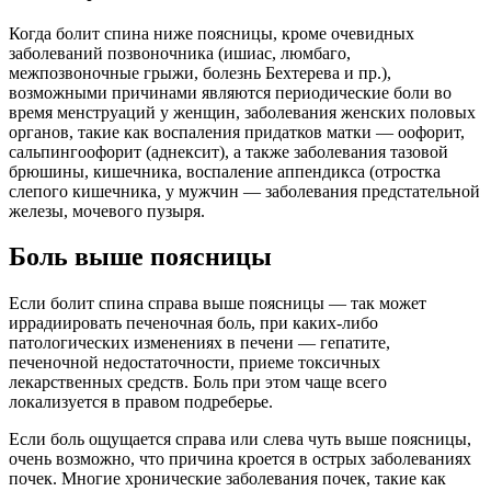
Когда болит спина ниже поясницы, кроме очевидных
заболеваний позвоночника (ишиас, люмбаго,
межпозвоночные грыжи, болезнь Бехтерева и пр.),
возможными причинами являются периодические боли во
время менструаций у женщин, заболевания женских половых
органов, такие как воспаления придатков матки — оофорит,
сальпингоофорит (аднексит), а также заболевания тазовой
брюшины, кишечника, воспаление аппендикса (отростка
слепого кишечника, у мужчин — заболевания предстательной
железы, мочевого пузыря.
Боль выше поясницы
Если болит спина справа выше поясницы — так может
иррадиировать печеночная боль, при каких-либо
патологических изменениях в печени — гепатите,
печеночной недостаточности, приеме токсичных
лекарственных средств. Боль при этом чаще всего
локализуется в правом подреберье.
Если боль ощущается справа или слева чуть выше поясницы,
очень возможно, что причина кроется в острых заболеваниях
почек. Многие хронические заболевания почек, такие как