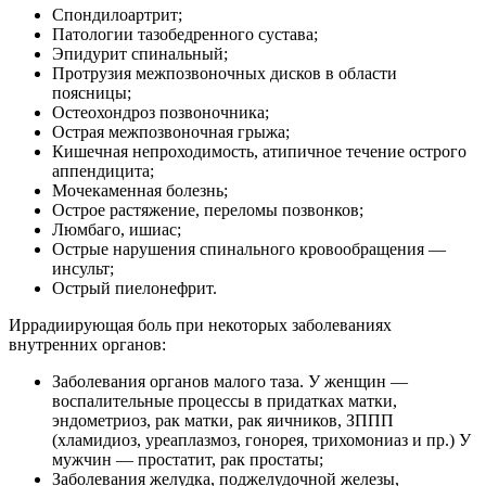
Спондилоартрит;
Патологии тазобедренного сустава;
Эпидурит спинальный;
Протрузия межпозвоночных дисков в области
поясницы;
Остеохондроз позвоночника;
Острая межпозвоночная грыжа;
Кишечная непроходимость, атипичное течение острого
аппендицита;
Мочекаменная болезнь;
Острое растяжение, переломы позвонков;
Люмбаго, ишиас;
Острые нарушения спинального кровообращения —
инсульт;
Острый пиелонефрит.
Иррадиирующая боль при некоторых заболеваниях
внутренних органов:
Заболевания органов малого таза. У женщин —
воспалительные процессы в придатках матки,
эндометриоз, рак матки, рак яичников, ЗППП
(хламидиоз, уреаплазмоз, гонорея, трихомониаз и пр.) У
мужчин — простатит, рак простаты;
Заболевания желудка, поджелудочной железы,