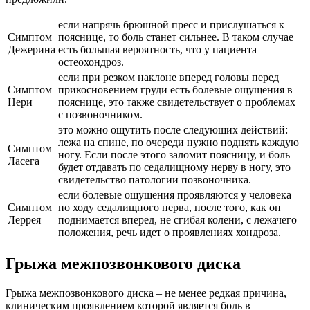
если напрячь брюшной пресс и прислушаться к
Симптом
пояснице, то боль станет сильнее. В таком случае
Дежерина
есть большая вероятность, что у пациента
остеохондроз.
если при резком наклоне вперед головы перед
Симптом
прикосновением груди есть болевые ощущения в
Нери
пояснице, это также свидетельствует о проблемах
с позвоночником.
это можно ощутить после следующих действий:
лежа на спине, по очереди нужно поднять каждую
Симптом
ногу. Если после этого заломит поясницу, и боль
Ласега
будет отдавать по седалищному нерву в ногу, это
свидетельство патологии позвоночника.
если болевые ощущения проявляются у человека
Симптом
по ходу седалищного нерва, после того, как он
Леррея
поднимается вперед, не сгибая колени, с лежачего
положения, речь идет о проявлениях хондроза.
Грыжа межпозвонкового диска
Грыжа межпозвонкового диска – не менее редкая причина,
клиническим проявлением которой является боль в