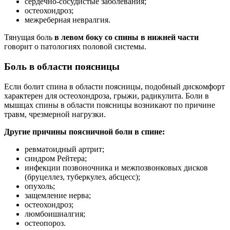
сердечно-сосудистые заболевания;
остеохондроз;
межреберная невралгия.
Тянущая боль
в левом боку со спины в нижней части
говорит о патологиях половой системы.
Боль в области поясницы
Если болит спина в области поясницы, подобный дискомфорт
характерен для остеохондроза, грыжи, радикулита. Боли в
мышцах спины в области поясницы возникают по причине
травм, чрезмерной нагрузки.
Другие причины поясничной боли в спине:
ревматоидный артрит;
синдром Рейтера;
инфекции позвоночника и межпозвонковых дисков
(бруцеллез, туберкулез, абсцесс);
опухоль;
защемление нерва;
остеохондроз;
люмбоишиалгия;
остеопороз.