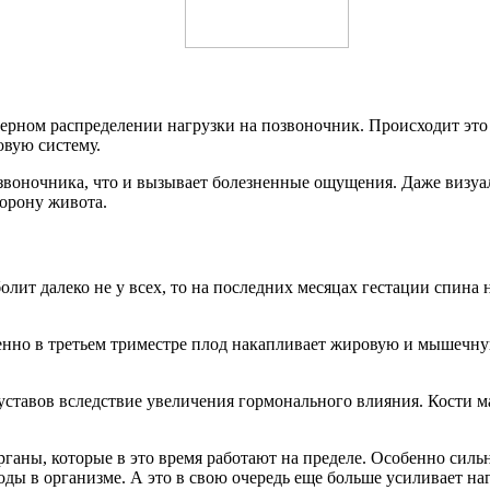
рном распределении нагрузки на позвоночник. Происходит это и
овую систему.
звоночника, что и вызывает болезненные ощущения. Даже визуа
торону живота.
олит далеко не у всех, то на последних месяцах гестации спин
енно в третьем триместре плод накапливает жировую и мышечну
тавов вследствие увеличения гормонального влияния. Кости мал
рганы, которые в это время работают на пределе. Особенно силь
ды в организме. А это в свою очередь еще больше усиливает на