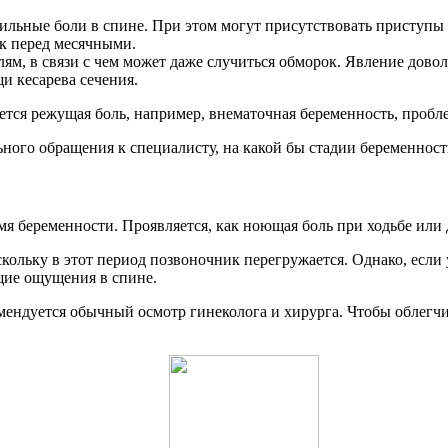
ильные боли в спине. При этом могут присутствовать приступы 
ак перед месячными.
м, в связи с чем может даже случиться обморок. Явление доволь
 кесарева сечения.
ется режущая боль, например, внематочная беременность, пробл
ьного обращения к специалисту, на какой бы стадии беременност
 беременности. Проявляется, как ноющая боль при ходьбе или д
скольку в этот период позвоночник перегружается. Однако, ес
ущие ощущения в спине.
мендуется обычный осмотр гинеколога и хирурга. Чтобы облегч