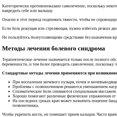
Категорически противопоказано самолечение, поскольку некот
навредить себе или малышу.
Опасно в этот период поднимать тяжести, чтобы не спровоцир
Если боль режущая или стреляющая, нужно избегать резких дв
Не пользуйтесь болеутоляющими средствами без назначения вра
Методы лечения болевого синдрома
Терапевтическое лечение назначается только после полного о
беременности, и тем более проводить самолечение, поскольку э
Стандартные методы лечения применяются при возникнов
При воспалении мочевого пузыря, почек и мочевыводящей
Проблемы с позвоночником решаются уменьшением нагруз
Спазматические боли снимаются специальным массажем 
Хорошо помогают различные физические упражнения от 
На последних сроках врач может назначить ношение банд
позвоночника.
Чтобы укрепить кости, не помешает прием кальция. Часто врач