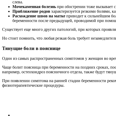
слева.
Мочекаменная болезнь
при обострении тоже вызывает с
Приближение родов
характеризуется резкими болями, к
Расхождение швов на матке
приводит к сильнейшим боля
беременности после предыдущей, проводимой при помощи
Существует еще много других патологий, при которых проявля
Но стоит помнить, что любая резкая боль требует незамедлител
Тянущие боли в пояснице
Один из самых распространенных симптомов у женщин во время
Чаще болит поясница при беременности на поздних сроках, по
например, остеохондроз поясничного отдела, также будут тян
При появлении симптома на ранней стадии беременности реко
физиотерапевтические процедуры.