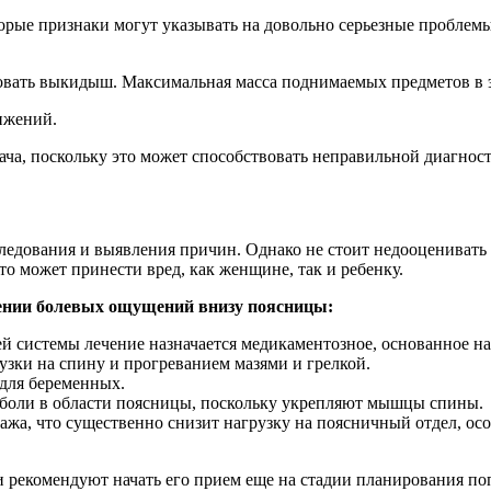
орые признаки могут указывать на довольно серьезные проблемы
овать выкидыш. Максимальная масса поднимаемых предметов в э
ижений.
ча, поскольку это может способствовать неправильной диагности
бследования и выявления причин. Однако не стоит недооценивать
то может принести вред, как женщине, так и ребенку.
ении болевых ощущений внизу поясницы:
 системы лечение назначается медикаментозное, основанное на
ки на спину и прогреванием мазями и грелкой.
для беременных.
боли в области поясницы, поскольку укрепляют мышцы спины.
ажа, что существенно снизит нагрузку на поясничный отдел, о
и рекомендуют начать его прием еще на стадии планирования по