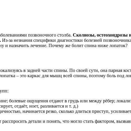
аболеваниями позвоночного столба.
Сколиозы, остеохондрозы 
.
Из-за незнания специфики диагностики болезней позвоночника 
ину и назначить лечение. Почему же болит спина ниже лопаток?
окализуясь в задней части спины. По своей сути, она парная к
опатка – это каркас для мышц всей спины, поэтому боль под ло
упп:
ине; болевые ощущения отдают в грудь или между рёбер; локали
ует, отдаёт, ноет, разливается и т. д.)
чностью, начинается резко, сколько длиться приступ, усиливает
расспросить детали и понять, что могло стать фактором, вызва