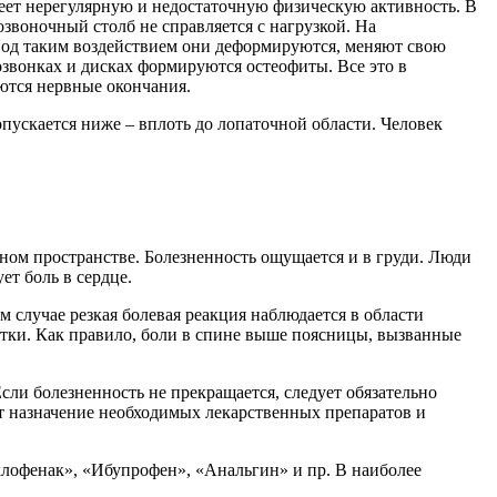
меет нерегулярную и недостаточную физическую активность. В
звоночный столб не справляется с нагрузкой. На
 Под таким воздействием они деформируются, меняют свою
озвонках и дисках формируются остеофиты. Все это в
яются нервные окончания.
пускается ниже – вплоть до лопаточной области. Человек
чном пространстве. Болезненность ощущается и в груди. Люди
ет боль в сердце.
м случае резкая болевая реакция наблюдается в области
патки. Как правило, боли в спине выше поясницы, вызванные
ли болезненность не прекращается, следует обязательно
ет назначение необходимых лекарственных препаратов и
клофенак», «Ибупрофен», «Анальгин» и пр. В наиболее