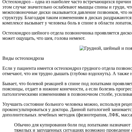
Остеохондроз – одна из наиболее часто встречающихся причин 
этом случае значительно ослабевают мышцы спины и груди, чт
межпозвоночные диски оказывается давление позвонков, что н
структуру. Благодаря таким изменениям в дисках раздражаются
комплексе вызывает у человека боль в спине в области лопаток
Остеохондроз шейного отдела позвоночника проявляется диском
может ощущать, что шея, голова немеют.
Виды остеохондроза
Если у пациента имеется остеохондроз грудного отдела позвон
отмечают, что им трудно дышать (глубоко вздохнуть). А также н
Бывает, что болевой реакцией в спине под лопатками проявляет
поясницы, отдает в нижние конечности, а если болезнь прогрес
патологическими изменениями в позвоночном столбе, усиливают
Улучшить состояние больного человека можно, используя рецеп
проконсультироваться у доктора. Данной патологией занимает
дополнительных лечебных методик (физиотерапия, ЛФК, массаж
Обычно для купирования боли под лопатками назначают 
тяжелых и запущенных ситуациях возможно проведение 