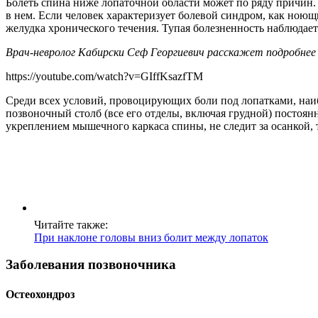
Болеть спина ниже лопаточной области может по ряду причин.
в нем. Если человек характеризует болевой синдром, как ноющи
желудка хронического течения. Тупая болезненность наблюдает
Врач-невролог Кабирски Сеф Георгиевич расскажет подробнее 
https://youtube.com/watch?v=GIffKsazfTM
Среди всех условий, провоцирующих боли под лопатками, наиб
позвоночный столб (все его отделы, включая грудной) постоян
укреплением мышечного каркаса спины, не следит за осанкой, т
Читайте также:
При наклоне головы вниз болит между лопаток
Заболевания позвоночника
Остеохондроз