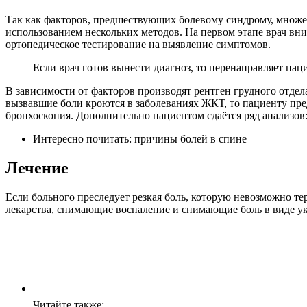
Так как факторов, предшествующих болевому синдрому, множес
использованием нескольких методов. На первом этапе врач вн
ортопедическое тестирование на выявление симптомов.
Если врач готов вынести диагноз, то перенаправляет паци
В зависимости от факторов производят рентген грудного отдел
вызвавшие боли кроются в заболеваниях ЖКТ, то пациенту пр
бронхоскопия. Дополнительно пациентом сдаётся ряд анализов: м
Интересно почитать: причины болей в спине
Лечение
Если больного преследует резкая боль, которую невозможно т
лекарства, снимающие воспаление и снимающие боль в виде уко
Читайте также: