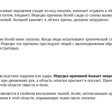
левые ощущения уходят из-под лопатки, начинает отдавать в об
я потом, бледнеет. Нередко причины болей сзади со спины вызв
паткой. Больной кашляет, в лёгких хрипы, дыхание затруднено.
ми болей ниже лопатки. Когда люди испытывают хронический с
и. Нередко эти причины преследуют людей с малоподвижным обр
истраторы).
вследствие падения или удара.
Нередко причиной бывает повре
при движениях рук, а область лопатки краснеет и опухает. При
той области тяжесть и боли.
является в гнойном воспалении тканей, болях, интоксикации ор
ания в этой области, поражающие ткани около лопатки.