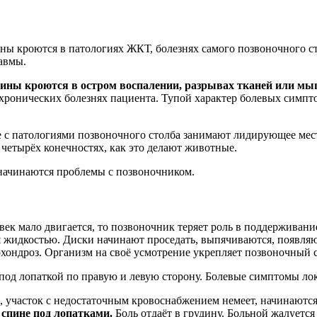
ны кроются в патологиях ЖКТ, болезнях самого позвоночного с
равмы.
ичины кроются в остром воспалении, разрывах тканей или мы
 хронических болезнях пациента. Тупой характер болевых симп
е с патологиями позвоночного столба занимают лидирующее мест
а четырёх конечностях, как это делают животные.
начинаются проблемы с позвоночником.
век мало двигается, то позвоночник теряет роль в поддерживан
ся жидкостью. Диски начинают проседать, выпячиваются, появля
еохондроз. Организм на своё усмотрение укрепляет позвоночный 
под лопаткой по правую и левую сторону. Болевые симптомы лок
, участок с недостаточным кровоснабжением немеет, начинаются
 спине под лопатками.
Боль отдаёт в грудину. Больной жалуетс