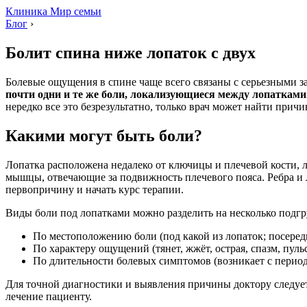
Клиника Мир семьи
Блог
›
Болит спина ниже лопаток с двух
Болевые ощущения в спине чаще всего связаны с серьезными з
почти одни и те же боли, локализующиеся между лопатками
нередко все это безрезультатно, только врач может найти прич
Какими могут быть боли?
Лопатка расположена недалеко от ключицы и плечевой кости, л
мышцы, отвечающие за подвижность плечевого пояса. Ребра и л
первопричину и начать курс терапии.
Виды боли под лопатками можно разделить на несколько подгр
По местоположению боли (под какой из лопаток; посеред
По характеру ощущений (тянет, жжёт, острая, спазм, пульсир
По длительности болевых симптомов (возникает с периоди
Для точной диагностики и выявления причины доктору следует 
лечение пациенту.