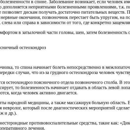
болезненности в спине. Заболевание возникает, если человек и
о дополняется неприятными болезненными проявлениями, т.к. по
е позволяет дискам получать достаточно питательных веществ.
 нервные окончания, позвоночник перестает быть упругим, на п
, слева или справа в зависимости от того, где конкретно защемл
фортом в затылочной части головы, шеи, затем болезненность о
очника, то спина начинает болеть непосредственно в межлопато
ередки случаи, что из-за грудного остеохондроза человек чувству
ся остеохондроз поясничного отдела позвоночного столба. В это
сирует, то болезненность начинает отдавать в область левой ло
ся, когда человек активно двигается.
ты народной медицины, а также массажируя больную область. Ес
ся невролог, который после диагностических мероприятий сдела
 и др.).
нестероидные противовоспалительные средства, такие как: «Ди
оперативного лечения.