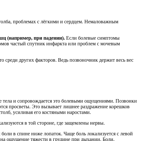
толба, проблемах с лёгкими и сердцем. Немаловажным
шц (например, при падении).
Если болевые симптомы
томов частый спутник инфаркта или проблем с мочевым
о среди других факторов. Ведь позвоночник держит весь вес
ие тела и сопровождается это болевыми ощущениями. Позвонки
ются просветы. Это вызывает лишнее раздражение корешков
столб, усиливая его костяными наростами.
ализуются в той стороне, где защемлены нервы.
 боли в спине ниже лопаток. Чаще боль локализуется с левой
я на ощущение тяжести в грудине при дыхании. Боли,