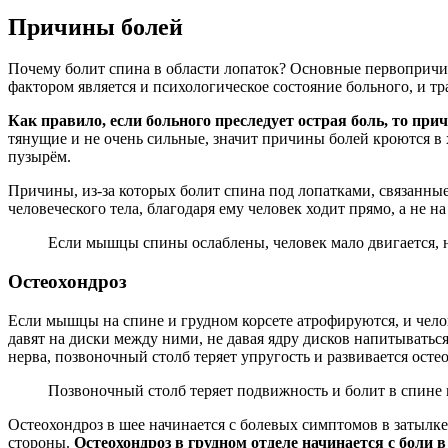
Причины болей
Почему болит спина в области лопаток? Основные первопричи
фактором является и психологическое состояние больного, и т
Как правило, если больного преследует острая боль, то пр
тянущие и не очень сильные, значит причины болей кроются в
пузырём.
Причины, из-за которых болит спина под лопатками, связанны
человеческого тела, благодаря ему человек ходит прямо, а не н
Если мышцы спины ослаблены, человек мало двигается, 
Остеохондроз
Если мышцы на спине и грудном корсете атрофируются, и чело
давят на диски между ними, не давая ядру дисков напитывать
нерва, позвоночный столб теряет упругость и развивается ост
Позвоночный столб теряет подвижность и болит в спине 
Остеохондроз в шее начинается с болевых симптомов в затылке
стороны.
Остеохондроз в грудном отделе начинается с боли в