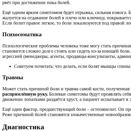
рвёт при достижении пика болей.
Ещё одним ярким симптомом будет отрыжка, сильная изжога. Бо
жалуется на отдавание болей в плечо или ключицу, покрываетс
Если болит правое легкое, то боли локализуются под правой ло
Психосоматика
Психологические проблемы человека тоже могу стать причина
становится сложно долго стоять или сидеть из-за ноющей бол
агрессией (менеджеры, агенты, продавцы-консультанты, админ
Советуем почитать: что делать, если болят мышцы спины
Травмы
Может стать причиной боли и травма самой кости, полученная 
распрямлённую руку.
Болевые симптомы будут проявлять себя 
движении лопатками раздаётся хруст, а пациент испытывает в э
Ещё один фактор, предшествующий боли – остеомиелит. Он про
Реже причиной болей становятся злокачественные новообразов
Диагностика