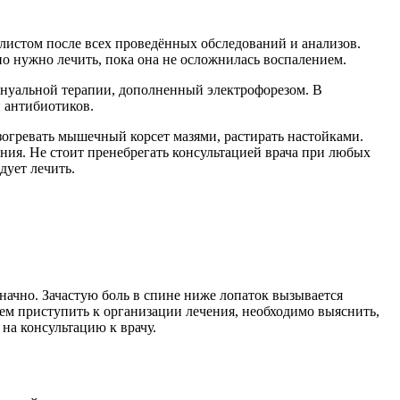
листом после всех проведённых обследований и анализов.
но нужно лечить, пока она не осложнилась воспалением.
ануальной терапии, дополненный электрофорезом. В
 антибиотиков.
зогревать мышечный корсет мазями, растирать настойками.
ния. Не стоит пренебрегать консультацией врача при любых
дует лечить.
ачно. Зачастую боль в спине ниже лопаток вызывается
м приступить к организации лечения, необходимо выяснить,
 на консультацию к врачу.