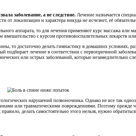
вала заболевание, а не следствие.
Лечение назначается специа
и от локализации и характера никуда не исчезнет, её обязатель
льного аппарата, то для лечения применяют курс массажа или м
е вмешательство с курсом противовоспалительных лекарств или
ины, то достаточно делать гимнастику в домашних условиях, ра
ый подбирает лечение в соответствии с первопричиной заболева
нических или острых заболеваний, которые незамедлительно сле
логических нарушений позвоночника. Однако не все так однозн
инами или травматическими повреждениями. Поэтому прежде че
правило, делать самостоятельно этого нельзя, нужно обратиться