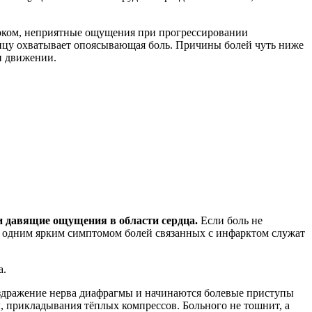
 током, неприятные ощущения при прогрессировании
сницу охватывает опоясывающая боль. Причины болей чуть ниже
и движении.
 и давящие ощущения в области сердца.
Если боль не
щё одним ярким симптомом болей связанных с инфарктом служат
а.
раздражение нерва диафрагмы и начинаются болевые приступы
ы, прикладывания тёплых компрессов. Больного не тошнит, а