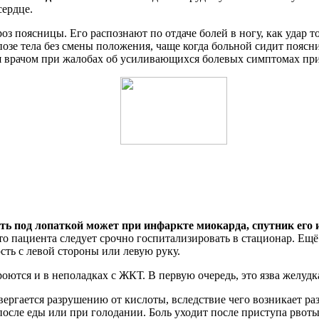
сердце.
оз поясницы. Его распознают по отдаче болей в ногу, как удар
 позе тела без смены положения, чаще когда больной сидит поя
ся врачом при жалобах об усиливающихся болевых симптомах пр
ть под лопаткой может при инфаркте миокарда, спутник его
 то пациента следует срочно госпитализировать в стационар. Е
ть с левой стороны или левую руку.
ются и в неполадках с ЖКТ. В первую очередь, это язва желудк
вергается разрушению от кислоты, вследствие чего возникает 
после еды или при голодании. Боль уходит после приступа рвот