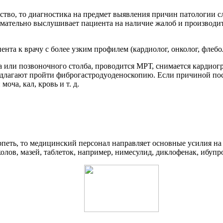
тво, то диагностика на предмет выявления причин патологии с
имательно выслушивает пациента на наличие жалоб и производит
ента к врачу с более узким профилем (кардиолог, онколог, флебол
а или позвоночного столба, проводится МРТ, снимается кардиогр
едлагают пройти фиброгастродуоденоскопию. Если причиной пос
оча, кал, кровь и т. д.
ерпеть, то медицинский персонал направляет основные усилия 
лов, мазей, таблеток, например, нимесулид, диклофенак, ибупр