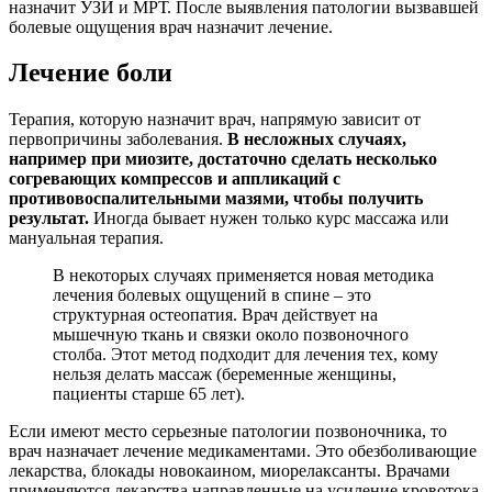
назначит УЗИ и МРТ. После выявления патологии вызвавшей
болевые ощущения врач назначит лечение.
Лечение боли
Терапия, которую назначит врач, напрямую зависит от
первопричины заболевания.
В несложных случаях,
например при миозите, достаточно сделать несколько
согревающих компрессов и аппликаций с
противовоспалительными мазями, чтобы получить
результат.
Иногда бывает нужен только курс массажа или
мануальная терапия.
В некоторых случаях применяется новая методика
лечения болевых ощущений в спине – это
структурная остеопатия. Врач действует на
мышечную ткань и связки около позвоночного
столба. Этот метод подходит для лечения тех, кому
нельзя делать массаж (беременные женщины,
пациенты старше 65 лет).
Если имеют место серьезные патологии позвоночника, то
врач назначает лечение медикаментами. Это обезболивающие
лекарства, блокады новокаином, миорелаксанты. Врачами
применяются лекарства направленные на усиление кровотока