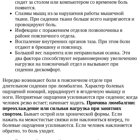
сидит за столом или компьютером со временем боль
появится.
Спазмы мышц из-за нарушения работы мышечной
ткани. При сидении ткани больше всего напрягаются и
провоцируют боль.
Инфекции с поражением отделов позвоночника в
районе поясничного отдела.
Воспаление внутренних органов таза. При этом боли
отдают в брюшину и поясницу.
Большой вес пациента или неправильная осанка. Эти
два фактора способствуют неравномерному увеличению
нагрузки на поясничный отдел и вызывают при
сидении дискомфорт.
Нередко возникают боли в поясничном отделе при
длительном сидении при люмбалгии. Характер болевых
ощущений ноющий, иррадиирует в ягодичную мышцу и
ноги. Неприятные ощущения усиливаются при сидении; когда
человек резко встает; начинает ходить.
Причина люмбалгии:
переохлаждение или сильная нагрузка при занятиях
спортом.
Бывает острой или хронической формы. Если
нажать на межостистые связки или наклониться вперед, то
болевые ощущения усиливаются. Если человек наклоняется
обратно, то боль уходит.