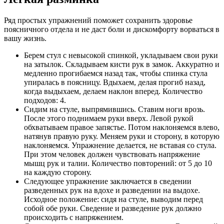
Ряд простых упражнений поможет сохранить здоровье
поясничного отдела и не даст боли и дискомфорту ворваться в
вашу жизнь.
Берем стул с невысокой спинкой, укладываем свои руки
на затылок. Складываем кисти рук в замок. Аккуратно и
медленно прогибаемся назад так, чтобы спинка стула
упиралась в поясницу. Вдыхаем, делая прогиб назад,
когда выдыхаем, делаем наклон вперед. Количество
подходов: 4.
Сидим на стуле, выпрямившись. Ставим ноги врозь.
После этого поднимаем руки вверх. Левой рукой
обхватываем правое запястье. Потом наклоняемся влево,
натянув правую руку. Меняем руки и сторону, в которую
наклоняемся. Упражнение делается, не вставая со стула.
При этом человек должен чувствовать напряжение
мышц рук и талии. Количество повторений: от 5 до 10
на каждую сторону.
Следующее упражнение заключается в сведении
разведенных рук на вдохе и разведении на выдохе.
Исходное положение: сидя на стуле, выводим перед
собой обе руки. Сведение и разведение рук должно
происходить с напряжением.