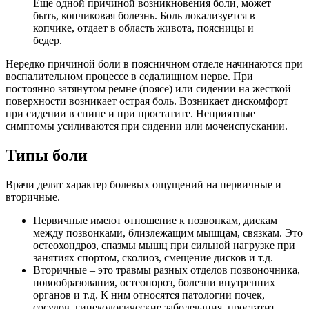
Еще одной причиной возникновения боли, может
быть, копчиковая болезнь. Боль локализуется в
копчике, отдает в область живота, поясницы и
бедер.
Нередко причиной боли в поясничном отделе начинаются при
воспалительном процессе в седалищном нерве. При
постоянно затянутом ремне (поясе) или сидении на жесткой
поверхности возникает острая боль. Возникает дискомфорт
при сидении в спине и при простатите. Неприятные
симптомы усиливаются при сидении или мочеиспускании.
Типы боли
Врачи делят характер болевых ощущений на первичные и
вторичные.
Первичные имеют отношение к позвонкам, дискам
между позвонками, близлежащим мышцам, связкам. Это
остеохондроз, спазмы мышц при сильной нагрузке при
занятиях спортом, сколиоз, смещение дисков и т.д.
Вторичные – это травмы разных отделов позвоночника,
новообразования, остеопороз, болезни внутренних
органов и т.д. К ним относятся патологии почек,
сосудов, гинекологические заболевания, простатит,