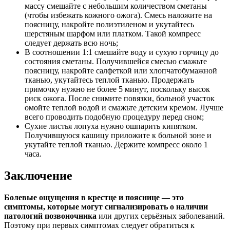
массу смешайте с небольшим количеством сметаны
(чтобы избежать кожного ожога). Смесь наложите на
поясницу, накройте полиэтиленом и укутайтесь
шерстяным шарфом или платком. Такой компресс
следует держать всю ночь;
В соотношении 1:1 смешайте воду и сухую горчицу до
состояния сметаны. Получившейся смесью смажьте
поясницу, накройте салфеткой или хлопчатобумажной
тканью, укутайтесь теплой тканью. Продержать
примочку нужно не более 5 минут, поскольку высок
риск ожога. После снимите повязки, больной участок
омойте теплой водой и смажьте детским кремом. Лучше
всего проводить подобную процедуру перед сном;
Сухие листья лопуха нужно ошпарить кипятком.
Получившуюся кашицу приложите к больной зоне и
укутайте теплой тканью. Держите компресс около 1
часа.
Заключение
Болевые ощущения в крестце и пояснице — это
симптомы, которые могут сигнализировать о наличии
патологий позвоночника
или других серьёзных заболеваний.
Поэтому при первых симптомах следует обратиться к