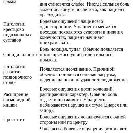
грыжа
дня становятся слабее. Иногда сильная боль
может ослабнуть после того, как пациент
«расходится».
Болевые ощущения чаще всего
Патологии
односторонние. У пациента меняется
крестцово-
походка, появляются судороги в нижних
подвздошных
конечностях, пациент начинает
суставов
прихрамывать.
Боль ноющая, тупая. Обычно появляется
Спондилолистез
после прямого ушиба или сильного
прыжка.
Патологии
Появляются неожиданно. Причиной
развития
обычно становится сильная нагрузка,
позвоночного
падение на ноги, неудачное телодвижение.
столба
Болевые ощущения носят колющий,
Расширение
распирающий характер. Обычно боль
сигмовидной
отдает в низ живота. У пациента
кишки
наблюдаются нарушения стула (диарея или
запор).
Болевые ощущения локализуются с одной
Простатит
стороны или по центру
Чаще всего болевые ощущения возникают