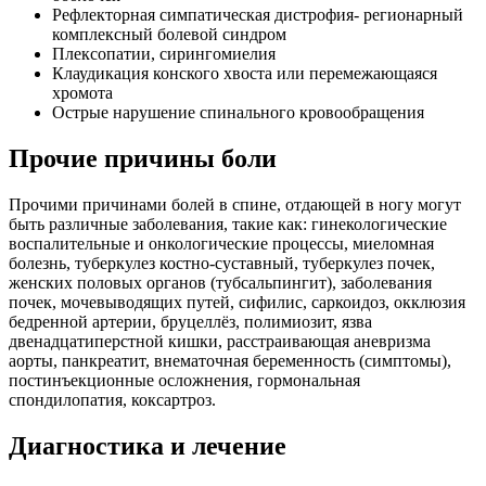
Рефлекторная симпатическая дистрофия- регионарный
комплексный болевой синдром
Плексопатии, сирингомиелия
Клаудикация конского хвоста или перемежающаяся
хромота
Острые нарушение спинального кровообращения
Прочие причины боли
Прочими причинами болей в спине, отдающей в ногу могут
быть различные заболевания, такие как: гинекологические
воспалительные и онкологические процессы, миеломная
болезнь, туберкулез костно-суставный, туберкулез почек,
женских половых органов (тубсальпингит), заболевания
почек, мочевыводящих путей, сифилис, саркоидоз, окклюзия
бедренной артерии, бруцеллёз, полимиозит, язва
двенадцатиперстной кишки, расстраивающая аневризма
аорты, панкреатит, внематочная беременность (симптомы),
постинъекционные осложнения, гормональная
спондилопатия, коксартроз.
Диагностика и лечение