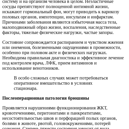
систему и на организм человека в целом. Неэластичные
сосуды препятствуют полноценной интимной жизни,
искажают гормональный фон, могут приводить к варикозу
половых органов, импотенции, инсультам и инфарктам.
Причинами заболевания являются избыточная масса тела,
малоподвижный образ жизни, воспаления, наследственные
факторы, тяжелые физические нагрузки, частые запоры.
Состояние сопровождается распиранием и чувством жжения
или онемения, болезненными ощущениями в промежности,
особенно при половом акте и физических нагрузках.
Необходима правильная диагностика и эффективное лечение
под контролем врача, ЛФК, прием витаминов и
использование венотоников.
В особо сложных случаях может потребоваться
оперативное вмешательство в условиях
стационара.
Послеоперационная патология брюшины
Проявляется нарушениями функционирования ЖКТ,
кровотечениями, перитонитами и панкреатитами,
несостоятельностью швов и перфорацией полых органов,
болями в животе, рвотой, головокружениями, потерей
сознания. Степень тяжести состояния зависит от вида