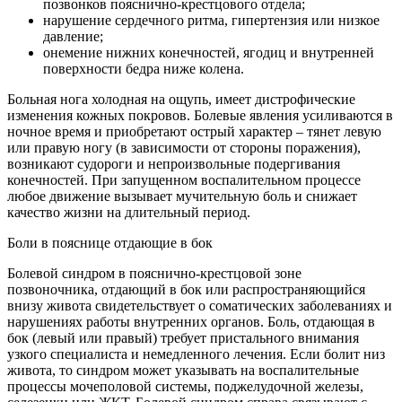
позвонков пояснично-крестцового отдела;
нарушение сердечного ритма, гипертензия или низкое
давление;
онемение нижних конечностей, ягодиц и внутренней
поверхности бедра ниже колена.
Больная нога холодная на ощупь, имеет дистрофические
изменения кожных покровов. Болевые явления усиливаются в
ночное время и приобретают острый характер – тянет левую
или правую ногу (в зависимости от стороны поражения),
возникают судороги и непроизвольные подергивания
конечностей. При запущенном воспалительном процессе
любое движение вызывает мучительную боль и снижает
качество жизни на длительный период.
Боли в пояснице отдающие в бок
Болевой синдром в пояснично-крестцовой зоне
позвоночника, отдающий в бок или распространяющийся
внизу живота свидетельствует о соматических заболеваниях и
нарушениях работы внутренних органов. Боль, отдающая в
бок (левый или правый) требует пристального внимания
узкого специалиста и немедленного лечения. Если болит низ
живота, то синдром может указывать на воспалительные
процессы мочеполовой системы, поджелудочной железы,