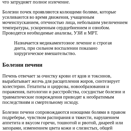
что затрудняет полное излечение.
Болезни почек проявляются колющими болями, которые
усиливаются во время движения, учащенным
мочеиспусканием, отечностью лица, небольшим увеличением
температуры, ускоренным сердцебиением и ознобом.
Проводятся необходимые анализы, УЗИ и МРТ.
Назначается медикаментозное лечение и строгая
диета, при сильном воспалении показано
хирургическое вмешательство.
Болезни печени
Печень отвечает за очистку крови от ядов и токсинов,
вырабатывает желчь для расщепления жиров, синтезирует
холестерин. Гепатиты и циррозы, новообразования и
поражения, патологии и расстройства, сосудистые болезни и
травматические повреждения приводят к необратимым
последствиям и смертельному исходу.
Болезни печени сопровождаются ноющими болями в правом
подреберье, чувством распирания и тяжести, нарушением
аппетита и вкусом горечи, тошнотой и рвотой, диареей или
запорами, изменением цвета кожи и слизистых, общей