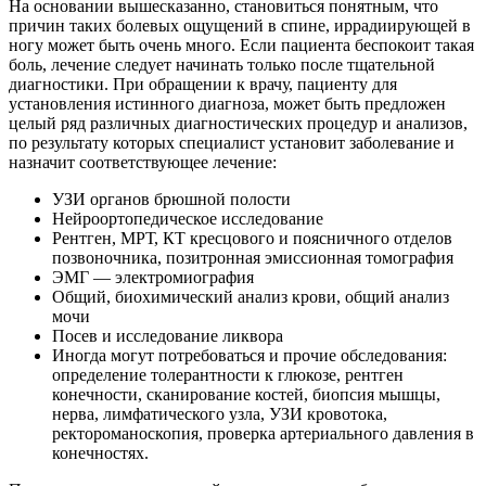
На основании вышесказанно, становиться понятным, что
причин таких болевых ощущений в спине, иррадиирующей в
ногу может быть очень много. Если пациента беспокоит такая
боль, лечение следует начинать только после тщательной
диагностики. При обращении к врачу, пациенту для
установления истинного диагноза, может быть предложен
целый ряд различных диагностических процедур и анализов,
по результату которых специалист установит заболевание и
назначит соответствующее лечение:
УЗИ органов брюшной полости
Нейроортопедическое исследование
Рентген, МРТ, КТ кресцового и поясничного отделов
позвоночника, позитронная эмиссионная томография
ЭМГ — электромиография
Общий, биохимический анализ крови, общий анализ
мочи
Посев и исследование ликвора
Иногда могут потребоваться и прочие обследования:
определение толерантности к глюкозе, рентген
конечности, сканирование костей, биопсия мышцы,
нерва, лимфатического узла, УЗИ кровотока,
ректороманоскопия, проверка артериального давления в
конечностях.