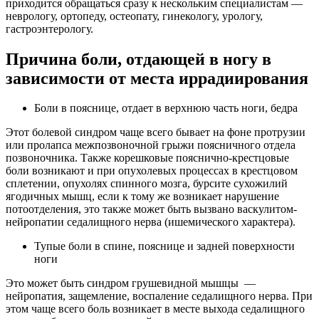
приходится обращаться сразу к нескольким специалистам —
неврологу, ортопеду, остеопату, гинекологу, урологу,
гастроэнтерологу.
Причина боли, отдающей в ногу в
зависимости от места иррадиирования
Боли в пояснице, отдает в верхнюю часть ноги, бедра
Этот болевой синдром чаще всего бывает на фоне протрузии
или пролапса межпозвоночной грыжи поясничного отдела
позвоночника. Также корешковые пояснично-крестцовые
боли возникают и при опухолевых процессах в крестцовом
сплетении, опухолях спинного мозга, бурсите сухожилий
ягодичных мышц, если к тому же возникает нарушение
потоотделения, это также может быть вызвано васкулитом-
нейропатии седалищного нерва (ишемического характера).
Тупые боли в спине, пояснице и задней поверхности
ноги
Это может быть синдром грушевидной мышцы —
нейропатия, защемление, воспаление седалищного нерва. При
этом чаще всего боль возникает в месте выхода седалищного