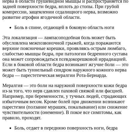
нерва в области грушевидной мышцы и распространяется по
задней поверхности бедра, вплоть до стопы. При грубой
компрессии, защемлении седалищного нерва, возможно
развитие атрофии ягодичной области.
Боль в спине, отдающей в боковую область ноги
Эта локализация — лампасоподобная боль может быть
обусловлена межпозвоночной грыжей, когда поражаются
верхние поясничные корешки, проявляясь острым люмбаго,
слабостью мышцы бедра, при патологии бедренного сустава
она может сопровождаться псевдокорешковой иррадиацией.
Если в боковой области бедра возникают жгучие боли — это
может быть туннельный синдром наружного кожного нерва
бедра — парестетическая мералгии Рота-Бернарда.
Мералгия — это боли на наружной поверхности кожи бедра
из-за того, что нерв сдавлен паховой связкой или фасцией.
Например, при беременности, у тучных людей, страдающих
избыточным весом. Кроме болей при движении возникают
парестезии (ползание мурашек, покалывание) или снижение
чувствительности (онемение). В покое все симптомы, как
правило, проходят.
Боль, отдает в переднюю поверхность ноги, бедра