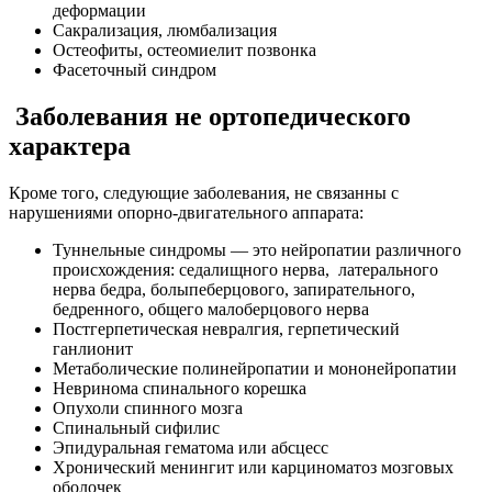
деформации
Сакрализация, люмбализация
Остеофиты, остеомиелит позвонка
Фасеточный синдром
Заболевания не ортопедического
характера
Кроме того, следующие заболевания, не связанны с
нарушениями опорно-двигательного аппарата:
Туннельные синдромы — это нейропатии различного
происхождения: седалищного нерва, латерального
нерва бедра, болыпеберцового, запирательного,
бедренного, общего малоберцового нерва
Постгерпетическая невралгия, герпетический
ганлионит
Метаболические полинейропатии и мононейропатии
Невринома спинального корешка
Опухоли спинного мозга
Спинальный сифилис
Эпидуральная гематома или абсцесс
Хронический менингит или карциноматоз мозговых
оболочек