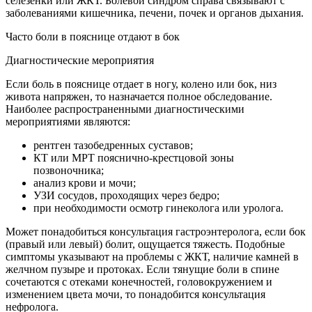
селезенки или ЖКТ. Болевой синдром справа связывают с
заболеваниями кишечника, печени, почек и органов дыхания.
Часто боли в пояснице отдают в бок
Диагностические мероприятия
Если боль в пояснице отдает в ногу, колено или бок, низ
живота напряжен, то назначается полное обследование.
Наиболее распространенными диагностическими
мероприятиями являются:
рентген тазобедренных суставов;
КТ или МРТ пояснично-крестцовой зоны
позвоночника;
анализ крови и мочи;
УЗИ сосудов, проходящих через бедро;
при необходимости осмотр гинеколога или уролога.
Может понадобиться консультация гастроэнтеролога, если бок
(правый или левый) болит, ощущается тяжесть. Подобные
симптомы указывают на проблемы с ЖКТ, наличие камней в
желчном пузыре и протоках. Если тянущие боли в спине
сочетаются с отеками конечностей, головокружением и
изменением цвета мочи, то понадобится консультация
нефролога.