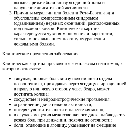
вызывая резкие боли внизу ягодичной зоны и
нарушение двигательной активности.
Причины мералгии или болезни Рота-Бергнгардта
обусловлены компрессионным синдромом
(сдавливанием) нервных окончаний, расположенных
под паховой связкой. Клиническая картина
характеризуется чувством онемения и парестезии,
сильным покалыванием по типу «мурашек» и
локальными болями.
Клинические проявления заболевания
Клиническая картина проявляется комплексом симптомов, к
которым относятся:
тянущая, ноющая боль внизу поясничного отдела
позвоночника, проходящая через ягодицу с иррадиацией
в правую или левую сторону через бедро, может
достигать колена;
сосудистые и нейродистрофические проявления;
ограничение двигательной активности;
потеря чувствительности и парестезия мышц;
в случае смещения межпозвонкового диска наблюдается
резкая боль при движении, появление отечности;
боли, отдающие в ягодицу, указывают на смещение