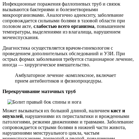
Инфекционные поражения фаллопиевых труб и связок
вызываются бактериями и болезнетворными
микроорганизмами. Аналогично аднекситу, заболевание
сопровождается сильными болями в тазовой области при
половом акте,
слабостью всего организма
, повышением
температуры, выделениями из влагалища, нарушением
мочеиспускания.
Диагностика осуществляется врачом-гинекологом с
проведением дополнительных обследований и УЗИ. При
острых формах заболевания требуется стационарное лечение,
иногда — хирургическое вмешательство.
Амбулаторное лечение -комплексное, включает
прием антибиотиков и физиопроцедуры.
Перекручивание маточных труб
Может вызываться их большой длиной, наличием
кист и
опухолей
, нарушениями их перистальтики и врожденными
патологиями, резкими движениями и травмами. Заболевание
сопровождается острыми болями в нижней части живота,
нарушениями менструального цикла, частым
мочеиспусканием, тошнотой и рвотой, повышением