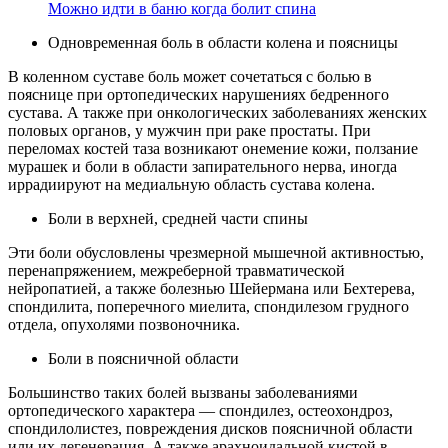
Можно идти в баню когда болит спина
Одновременная боль в области колена и поясницы
В коленном суставе боль может сочетаться с болью в
пояснице при ортопедических нарушениях бедренного
сустава. А также при онкологических заболеваниях женских
половых органов, у мужчин при раке простаты. При
переломах костей таза возникают онемение кожи, ползание
мурашек и боли в области запирательного нерва, иногда
иррадиируют на медиальную область сустава колена.
Боли в верхней, средней части спины
Эти боли обусловлены чрезмерной мышечной активностью,
перенапряжением, межреберной травматической
нейропатией, а также болезнью Шейермана или Бехтерева,
спондилита, поперечного миелита, спондилезом грудного
отдела, опухолями позвоночника.
Боли в поясничной области
Большинство таких болей вызваны заболеваниями
ортопедического характера — спондилез, остеохондроз,
спондилолистез, повреждения дисков поясничной области
или их дегенерация. А также арахноидальной кистой в