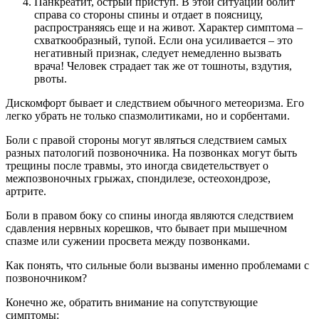
Панкреатит, острый приступ. В этой ситуации болит
справа со стороны спины и отдает в поясницу,
распространяясь еще и на живот. Характер симптома –
схваткообразный, тупой. Если она усиливается – это
негативный признак, следует немедленно вызвать
врача! Человек страдает так же от тошноты, вздутия,
рвоты.
Дискомфорт бывает и следствием обычного метеоризма. Его
легко убрать не только спазмолитиками, но и сорбентами.
Боли с правой стороны могут являться следствием самых
разных патологий позвоночника. На позвонках могут быть
трещины после травмы, это иногда свидетельствует о
межпозвоночных грыжах, спондилезе, остеохондрозе,
артрите.
Боли в правом боку со спины иногда являются следствием
сдавления нервных корешков, что бывает при мышечном
спазме или сужении просвета между позвонками.
Как понять, что сильные боли вызваны именно проблемами с
позвоночником?
Конечно же, обратить внимание на сопутствующие
симптомы: