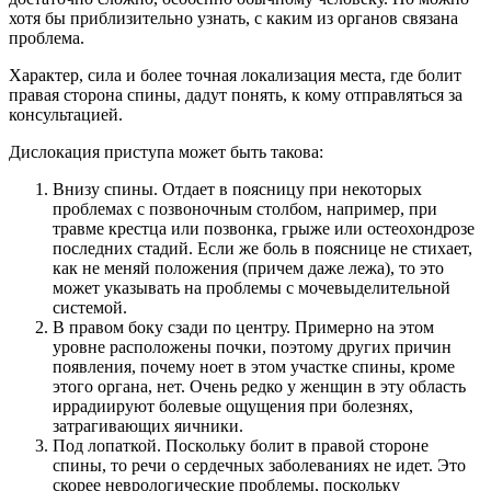
хотя бы приблизительно узнать, с каким из органов связана
проблема.
Характер, сила и более точная локализация места, где болит
правая сторона спины, дадут понять, к кому отправляться за
консультацией.
Дислокация приступа может быть такова:
Внизу спины. Отдает в поясницу при некоторых
проблемах с позвоночным столбом, например, при
травме крестца или позвонка, грыже или остеохондрозе
последних стадий. Если же боль в пояснице не стихает,
как не меняй положения (причем даже лежа), то это
может указывать на проблемы с мочевыделительной
системой.
В правом боку сзади по центру. Примерно на этом
уровне расположены почки, поэтому других причин
появления, почему ноет в этом участке спины, кроме
этого органа, нет. Очень редко у женщин в эту область
иррадиируют болевые ощущения при болезнях,
затрагивающих яичники.
Под лопаткой. Поскольку болит в правой стороне
спины, то речи о сердечных заболеваниях не идет. Это
скорее неврологические проблемы, поскольку