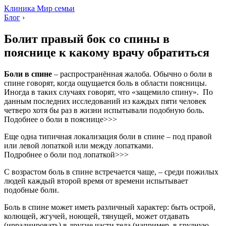
Клиника Мир семьи
Блог
›
Болит правый бок со спины в
пояснице к какому врачу обратиться
Боли в спине
– распространённая жалоба. Обычно о боли в
спине говорят, когда ощущается боль в области поясницы.
Иногда в таких случаях говорят, что «защемило спину». По
данным последних исследований из каждых пяти человек
четверо хотя бы раз в жизни испытывали подобную боль.
Подобнее о боли в пояснице>>>
Еще одна типичная локализация боли в спине – под правой
или левой лопаткой или между лопатками.
Подробнее о боли под лопаткой>>>
С возрастом боль в спине встречается чаще, – среди пожилых
людей каждый второй время от времени испытывает
подобные боли.
Боль в спине может иметь различный характер: быть острой,
колющей, жгучей, ноющей, тянущей, может отдавать
(иррадиировать) в другие части тела (например, в грудную