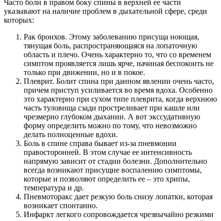
Часто боли в правом боку спины в верхней ее части
указывают на наличие проблем в дыхательной сфере, среди
которых:
Рак бронхов. Этому заболеванию присуща ноющая,
тянущая боль, распространяющаяся на лопаточную
область и плечо. Очень характерно то, что со временем
симптом проявляется лишь ярче, начиная беспокоить не
только при движении, но и в покое.
Плеврит. Болит спина при данном явлении очень часто,
причем приступ усиливается во время вдоха. Особенно
это характерно при сухом типе плеврита, когда верхнюю
часть туловища сзади простреливает при кашле или
чрезмерно глубоком дыхании. А вот экссудативную
форму определить можно по тому, что невозможно
делать полноценные вдохи.
Боль в спине справа бывает из-за пневмонии
правосторонней. В этом случае ее интенсивность
напрямую зависит от стадии болезни. Дополнительно
всегда возникают присущие воспалению симптомы,
которые и позволяют определить ее – это хрипы,
температура и др.
Пневмоторакс дает резкую боль снизу лопатки, которая
возникает спонтанно.
Инфаркт легкого сопровождается чрезвычайно резкими