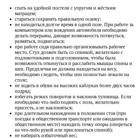
спать на удобной постели с упругим и жёстким
матрацем;
стараться сохранять правильную осанку;
не находиться долгое время в одной позе. При работе за
компьютером или вождении автомобиля необходимо
делать перерывы, дающие возможность потянуться,
размяться, подвигаться;
при работе сидя правильно организовывать рабочее
место. Стул должен быть со спинкой, желательно с
подлокотниками и подголовником, чтобы была
возможность откинуться и расслабить мышцы спины и
шеи. Предплечья не должны находиться на весу,
необходимо следить, чтобы они полностью лежали на
столе;
не ходить в обуви на высоких каблуках более двух часов
подряд;
избегать резких поворотов и наклонов туловища. Если
необходимо что-либо поднять с пола, желательно
присесть, а не наклоняться;
при длительном нахождении в положении стоя (при
поездке в общественном транспорте или ожидании в
общественном месте) находить точку опоры (опереться
на что-либо рукой или прислониться спиной);
не набирать избыточный вес;