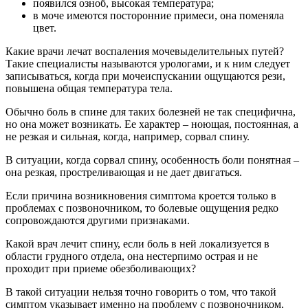
появился озноб, высокая температура;
в моче имеются посторонние примеси, она поменяла
цвет.
Какие врачи лечат воспаления мочевыделительных путей?
Такие специалисты называются урологами, и к ним следует
записываться, когда при мочеиспускании ощущаются рези,
повышена общая температура тела.
Обычно боль в спине для таких болезней не так специфична,
но она может возникать. Ее характер – ноющая, постоянная, а
не резкая и сильная, когда, например, сорвал спину.
В ситуации, когда сорвал спину, особенность боли понятная –
она резкая, простреливающая и не дает двигаться.
Если причина возникновения симптома кроется только в
проблемах с позвоночником, то болевые ощущения редко
сопровождаются другими признаками.
Какой врач лечит спину, если боль в ней локализуется в
области грудного отдела, она нестерпимо острая и не
проходит при приеме обезболивающих?
В такой ситуации нельзя точно говорить о том, что такой
симптом указывает именно на проблему с позвоночником,