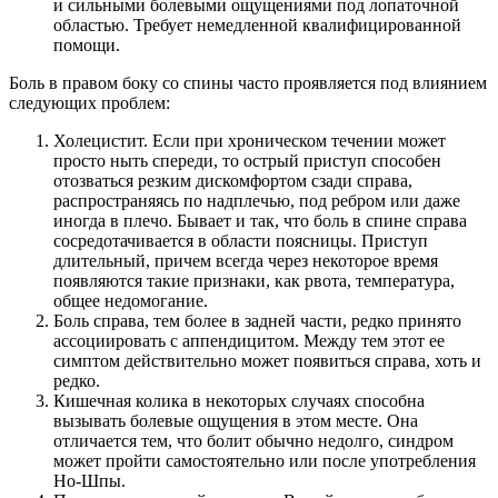
и сильными болевыми ощущениями под лопаточной
областью. Требует немедленной квалифицированной
помощи.
Боль в правом боку со спины часто проявляется под влиянием
следующих проблем:
Холецистит. Если при хроническом течении может
просто ныть спереди, то острый приступ способен
отозваться резким дискомфортом сзади справа,
распространяясь по надплечью, под ребром или даже
иногда в плечо. Бывает и так, что боль в спине справа
сосредотачивается в области поясницы. Приступ
длительный, причем всегда через некоторое время
появляются такие признаки, как рвота, температура,
общее недомогание.
Боль справа, тем более в задней части, редко принято
ассоциировать с аппендицитом. Между тем этот ее
симптом действительно может появиться справа, хоть и
редко.
Кишечная колика в некоторых случаях способна
вызывать болевые ощущения в этом месте. Она
отличается тем, что болит обычно недолго, синдром
может пройти самостоятельно или после употребления
Но-Шпы.