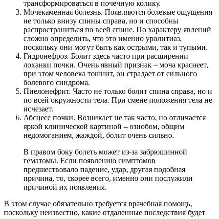
трансформироваться в почечную колику.
Мочекаменная болезнь. Появляются болевые ощущения
не только внизу спины справа, но и способны
распространиться по всей спине. По характеру явлений
сложно определить, что это именно уролитиаз,
поскольку они могут быть как острыми, так и тупыми.
Гидронефроз. Болит здесь часто при расширении
лоханки почки. Очень явный признак – моча краснеет,
при этом человека тошнит, он страдает от сильного
болевого синдрома.
Пиелонефрит. Часто не только болит спина справа, но и
по всей окружности тела. При смене положения тела не
исчезает.
Абсцесс почки. Возникает не так часто, но отличается
яркой клинической картиной – ознобом, общим
недомоганием, жаждой, болит очень сильно.
В правом боку болеть может из-за забрюшинной
гематомы. Если появлению симптомов
предшествовало падение, удар, другая подобная
причина, то, скорее всего, именно они послужили
причиной их появления.
В этом случае обязательно требуется врачебная помощь,
поскольку неизвестно, какие отдаленные последствия будет