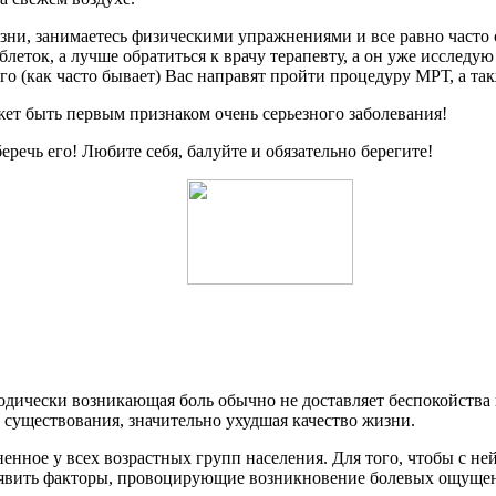
зни, занимаетесь физическими упражнениями и все равно часто ст
таблеток, а лучше обратиться к врачу терапевту, а он уже иссле
его (как часто бывает) Вас направят пройти процедуру МРТ, а та
жет быть первым признаком очень серьезного заболевания!
еречь его! Любите себя, балуйте и обязательно берегите!
дически возникающая боль обычно не доставляет беспокойства 
 существования, значительно ухудшая качество жизни.
ненное у всех возрастных групп населения. Для того, чтобы с н
ыявить факторы, провоцирующие возникновение болевых ощущени