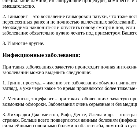
специальной лампой, ингалирующие процедуры, компрессы и ещ
вмешательство.
2. Гайморит – это воспаление гайморовой пазухи, что тоже дос
перенесенных ранее и не полностью вылеченных заболеваний, а
Необходимо наклониться и опустить голову смотря в пол, если
заболевание обязательно нужно лечить под присмотром Вашего
3. И многие другие.
Инфекционные заболевания:
При таких заболеваниях зачастую происходит полная интоксика
заболеваний можно выделить следующие:
1. Грипп, простуда – именно эти заболевания обычно начинают с
взгляд), а уже через какое-то время проявляются более тяжелы
2. Менингит, энцефалит – при таких заболеваниях зачастую проя
возможны обмороки. Заболевания очень серьезные и без медиц
3. Лихорадки Джермистон, Рифт, Денге, Илеша и др. – это ст
странах. Больше всего подвергаются данным болезням (инфек
сильнейшими головными болями в области лба, ломотой в суст