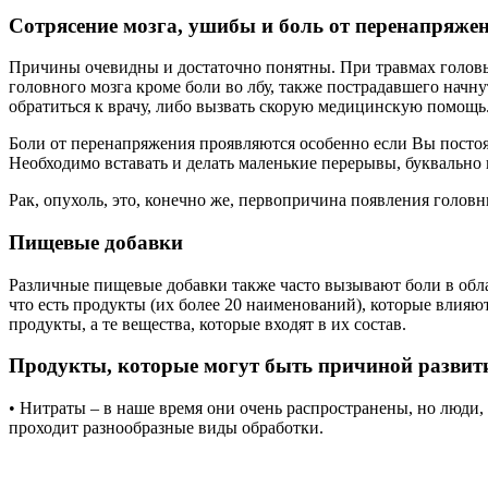
Сотрясение мозга, ушибы и боль от перенапряже
Причины очевидны и достаточно понятны. При травмах головы
головного мозга кроме боли во лбу, также пострадавшего начн
обратиться к врачу, либо вызвать скорую медицинскую помощь
Боли от перенапряжения проявляются особенно если Вы постоянн
Необходимо вставать и делать маленькие перерывы, буквально н
Рак, опухоль, это, конечно же, первопричина появления голов
Пищевые добавки
Различные пищевые добавки также часто вызывают боли в облас
что есть продукты (их более 20 наименований), которые влияю
продукты, а те вещества, которые входят в их состав.
Продукты, которые могут быть причиной развити
• Нитраты – в наше время они очень распространены, но люди, 
проходит разнообразные виды обработки.