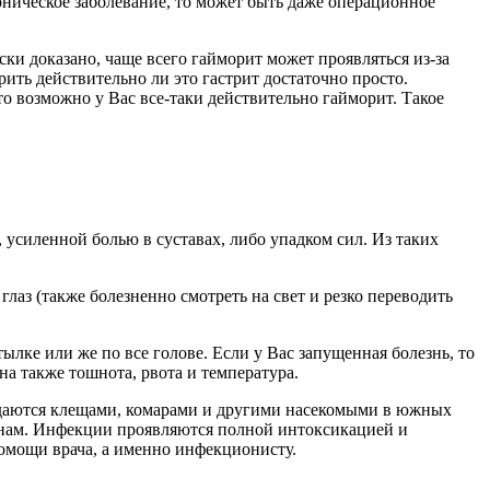
ническое заболевание, то может быть даже операционное
ски доказано, чаще всего гайморит может проявляться из-за
ить действительно ли это гастрит достаточно просто.
о возможно у Вас все-таки действительно гайморит. Такое
 усиленной болью в суставах, либо упадком сил. Из таких
глаз (также болезненно смотреть на свет и резко переводить
тылке или же по все голове. Если у Вас запущенная болезнь, то
а также тошнота, рвота и температура.
редаются клещами, комарами и другими насекомыми в южных
ранам. Инфекции проявляются полной интоксикацией и
омощи врача, а именно инфекционисту.