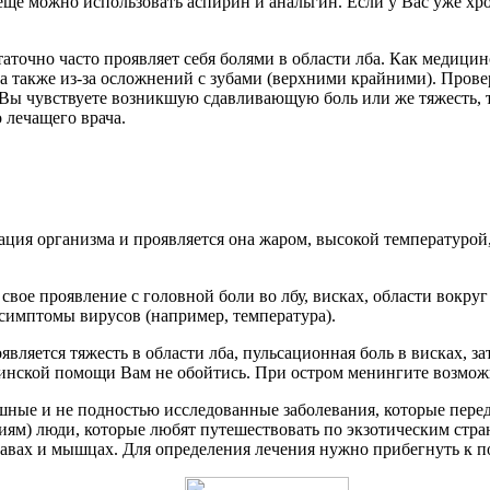
е можно использовать аспирин и анальгин. Если у Вас уже хро
таточно часто проявляет себя болями в области лба. Как медицин
 также из-за осложнений с зубами (верхними крайними). Провер
 Вы чувствуете возникшую сдавливающую боль или же тяжесть, т
 лечащего врача.
ция организма и проявляется она жаром, высокой температурой,
вое проявление с головной боли во лбу, висках, области вокруг 
е симптомы вирусов (например, температура).
вляется тяжесть в области лба, пульсационная боль в висках, за
инской помощи Вам не обойтись. При остром менингите возможн
рашные и не подностью исследованные заболевания, которые пе
циям) люди, которые любят путешествовать по экзотическим ст
авах и мышцах. Для определения лечения нужно прибегнуть к п