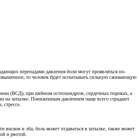
радающих перепадами давления боли могут проявляться по-
 повышенное, то человек будет испытывать сильную сжимающую
онии (ВСД), при шейном остеохондрозе, сердечных пороках, а
ени на затылке. Пониженным давлением чаще всего страдают
 стрессе.
 висков и лба, боль может отдаваться в затылке, также может
ой и рвотой.