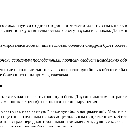
его локализуется с одной стороны и может отдавать в глаз, шею
вышенной чувствительностью к свету, звукам и запахам. Для ми
вмировалась лобная часть головы, болевой синдром будет боле
нь серьезным последствиям, поэтому следует немедленно обрат
ческие патологии часто вызывают головную боль в области лба
 болезни глаз, например, глаукома.
и
также может вызвать головную боль. Другие симптомы отравлен
дражающих веществ), неврологические нарушения.
вать так называемую “головную боль напряжения”. Многим знак
насыщен значительным психоэмоциональным напряжениями. Этот 
ость и страх перед контрольными и экзаменами, душные классы 
е часто головную боль провоцируют: