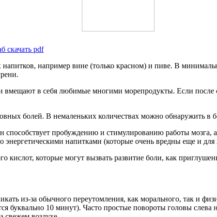
б скачать pdf
ых напитков, например вине (только красном) и пиве. В минимал
грени.
ки вмещают в себя любимые многими морепродукты. Если после с
овных болей. В немаленьких количествах можно обнаружить в бо
о он способствует пробуждению и стимулированию работы мозга,
бо энергетическими напитками (которые очень вредны еще и для ж
го кислот, которые могут вызвать развитие боли, как приглушенн
кать из-за обычного переутомления, как морального, так и физ
ся буквально 10 минут). Часто простые повороты головы слева н
а свежем воздухе.