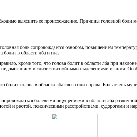
обходимо выяснить ее происхождение. Причины головной боли м
головная боль сопровождается ознобом, повышением температур
 болит в области лба и глаз.
авило, кроме того, что голова болит в области лба при наклон
едомоганием и слизисто-гнойными выделениями из носа. Особен
о болит голова в области лба слева или справа. Боль очень мучи
сопровождаться болевыми ощущениями в области лба различной 
той и рвотой, психическими расстройствами, судорогами и на