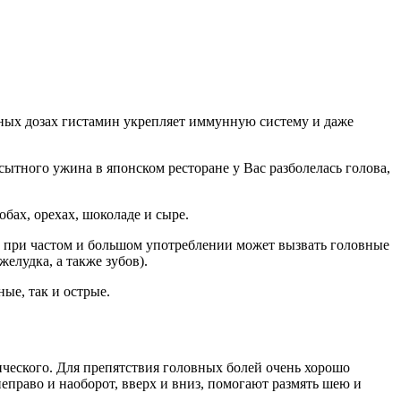
ьных дозах гистамин укрепляет иммунную систему и даже
ытного ужина в японском ресторане у Вас разболелась голова,
бах, орехах, шоколаде и сыре.
 а при частом и большом употреблении может вызвать головные
елудка, а также зубов).
ые, так и острые.
ического. Для препятствия головных болей очень хорошо
еправо и наоборот, вверх и вниз, помогают размять шею и