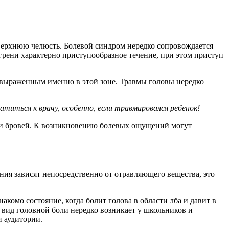
, верхнюю челюсть. Болевой синдром нередко сопровождается
грени характерно приступообразное течение, при этом приступ
е выраженным именно в этой зоне. Травмы головы нередко
иться к врачу, особенно, если травмировался ребенок!
 и бровей. К возникновению болевых ощущений могут
ия зависят непосредственно от отравляющего вещества, это
омо состояние, когда болит голова в области лба и давит в
вид головной боли нередко возникает у школьников и
и аудитории.