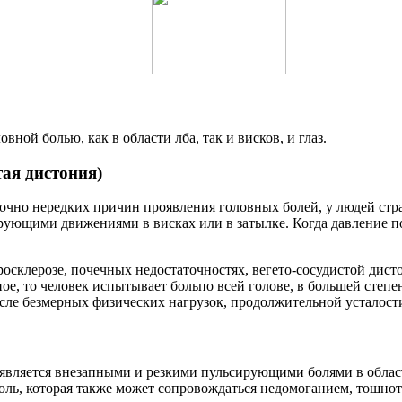
ной болью, как в области лба, так и висков, и глаз.
тая дистония)
аточно нередких причин проявления головных болей, у людей ст
ьсирующими движениями в висках или в затылке. Когда давление
осклерозе, почечных недостаточностях, вегето-сосудистой дист
ое, то человек испытывает больпо всей голове, в большей степ
сле безмерных физических нагрузок, продолжительной усталости,
оявляется внезапными и резкими пульсирующими болями в области
боль, которая также может сопровождаться недомоганием, тошнот