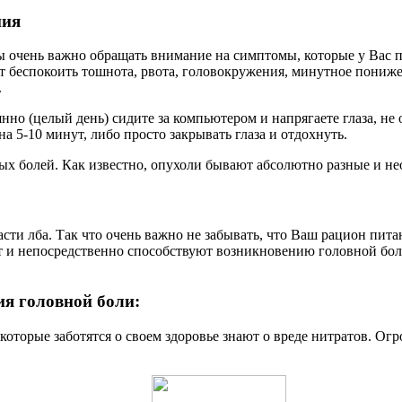
ния
 очень важно обращать внимание на симптомы, которые у Вас п
ут беспокоить тошнота, рвота, головокружения, минутное понижен
.
о (целый день) сидите за компьютером и напрягаете глаза, не о
а 5-10 минут, либо просто закрывать глаза и отдохнуть.
ных болей. Как известно, опухоли бывают абсолютно разные и не
ти лба. Так что очень важно не забывать, что Ваш рацион пита
т и непосредственно способствуют возникновению головной боли
я головной боли:
которые заботятся о своем здоровье знают о вреде нитратов. Огр