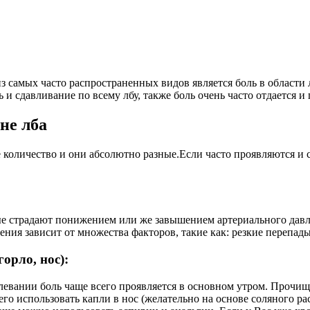
 самых часто распространенных видов является боль в области л
 и сдавливание по всему лбу, также боль очень часто отдается и 
не лба
 количество и они абсолютно разные.Если часто проявляются и с
ые страдают понижением или же завышением артериального давле
ения зависит от множества факторов, такие как: резкие перепад
орло, нос):
олевании боль чаще всего проявляется в основном утром. Прочищ
сего использовать капли в нос (желательно на основе соляного 