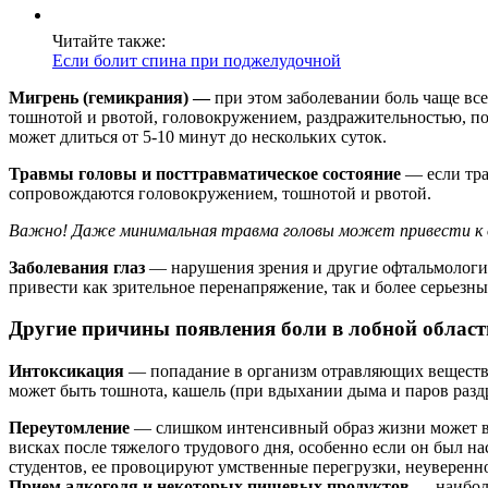
Читайте также:
Если болит спина при поджелудочной
Мигрень (гемикрания) —
при этом заболевании боль чаще вс
тошнотой и рвотой, головокружением, раздражительностью, по
может длиться от 5-10 минут до нескольких суток.
Травмы головы и посттравматическое состояние
— если тра
сопровождаются головокружением, тошнотой и рвотой.
Важно! Даже минимальная травма головы может привести к оче
Заболевания глаз
— нарушения зрения и другие офтальмологи
привести как зрительное перенапряжение, так и более серьезные
Другие причины появления боли в лобной област
Интоксикация
— попадание в организм отравляющих веществ 
может быть тошнота, кашель (при вдыхании дыма и паров раз
Переутомление
— слишком интенсивный образ жизни может выз
висках после тяжелого трудового дня, особенно если он был 
студентов, ее провоцируют умственные перегрузки, неуверенн
Прием алкоголя и некоторых пищевых продуктов
— наиболе