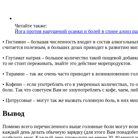
Читайте также:
Йога против нарушений осанки и болей в спине алоиз раа
• Гистамин – большая численность входит в состав алкогольн
считается полезным, в больших дозах приводит к развитию ми
• Глутамат натрия – большое количество такой пищевой добав
то не стоит переживать, знайте это действие морепродуктов.
• Тирамин – так же очень часто приводит к возникновению гол
• Кофеин – если употреблять его в умеренных количествах, т
боли. Так что советуем Вам не злоупотреблять с кофе, чаем, ли
• Цитрусовые – могут так же вызвать головную боль, в них мно
Вывод
Помимо всего перечисленного выше головные боли могут возни
каждый день делать обычную зарядку (для этого Вам понадобит
разбудить мозг. Каждый день проводите не менее 30-40 минут н