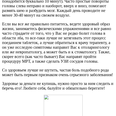
понадобится буквально 10 минут). Часто простые повороты
головы слева неправо и наоборот, вверх и вниз, помогают
размять шею и разбудить мозг. Каждый день проводите не
менее 30-40 минут на свежем воздухе.
Если вы все же правильно питаетесь, ведете здоровый образ
жизни, занимаетесь физическими упражнениями и все равно
часто страдаете от того, что у Вас не редко болит голова в
области лба, то все-таки лучше не затягивать этот процесс
поеданием таблеток, а лучше обратиться к врачу терапевту, а
он уже исследую симптомы направит Вас к отоларингологу
или же невропатологу, а может быть и к стоматологу. Также,
скорее всего (как часто бывает) Вас направят пройти
процедуру МРТ, а также сделать УЗИ сосудов головы.
Со здоровьем лучше не шутить, частая боль подобного рода
может быть первым признаком очень серьезного заболевания!
Здоровье за деньги не купишь, нужно просто за ним следить и
беречь его! Любите себя, балуйте и обязательно берегите!