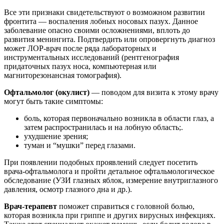
Все эти признаки свидетельствуют о возможном развитии
фронтита — воспаления лобных носовых пазух. Данное
заболевание опасно своими осложнениями, вплоть до
развития менингита. Подтвердить или опровергнуть диагноз
может ЛОР-врач после ряда лабораторных и
инструментальных исследований (рентгенография
придаточных пазух носа, компьютерная или
магниторезонансная томография).
Офтальмолог (окулист)
— поводом для визита к этому врачу
могут быть такие симптомы:
боль, которая первоначально возникла в области глаз, а
затем распространилась и на лобную область;.
ухудшение зрения;
туман и “мушки” перед глазами.
При появлении подобных проявлений следует посетить
врача-офтальмолога и пройти детальное офтальмологическое
обследование (УЗИ глазных яблок, измерение внутриглазного
давления, осмотр глазного дна и др.).
Врач-терапевт
поможет справиться с головной болью,
которая возникла при гриппе и других вирусных инфекциях.