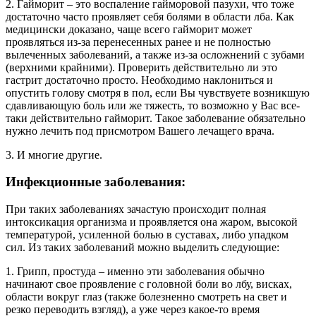
2. Гайморит – это воспаление гайморовой пазухи, что тоже
достаточно часто проявляет себя болями в области лба. Как
медицински доказано, чаще всего гайморит может
проявляться из-за перенесенных ранее и не полностью
вылеченных заболеваний, а также из-за осложнений с зубами
(верхними крайними). Проверить действительно ли это
гастрит достаточно просто. Необходимо наклониться и
опустить голову смотря в пол, если Вы чувствуете возникшую
сдавливающую боль или же тяжесть, то возможно у Вас все-
таки действительно гайморит. Такое заболевание обязательно
нужно лечить под присмотром Вашего лечащего врача.
3. И многие другие.
Инфекционные заболевания:
При таких заболеваниях зачастую происходит полная
интоксикация организма и проявляется она жаром, высокой
температурой, усиленной болью в суставах, либо упадком
сил. Из таких заболеваний можно выделить следующие:
1. Грипп, простуда – именно эти заболевания обычно
начинают свое проявление с головной боли во лбу, висках,
области вокруг глаз (также болезненно смотреть на свет и
резко переводить взгляд), а уже через какое-то время