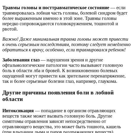
Травмы головы и посттравматическое состояние
— если
травмировалась лобная часть головы, болевой синдром будет
более выраженным именно в этой зоне. Травмы головы
нередко сопровождаются головокружением, тошнотой и
рвотой.
Важно! Даже минимальная травма головы может привести
к очень серьезным последствиям, поэтому следует немедленно
обратиться к врачу, особенно, если травмировался ребенок!
Заболевания глаз
— нарушения зрения и другие
офтальмологические патологии часто вызывают головную
боль в области лба и бровей. К возникновению болевых
ощущений могут привести как зрительное перенапряжение,
так и более серьезные болезни глаз, например, глаукома.
Другие причины появления боли в лобной
области
Интоксикация
— попадание в организм отравляющих
веществ также может вызвать головную боль. Другие
симптомы отравления зависят непосредственно от
отравляющего вещества, это может быть тошнота, кашель
(при вдыхании дыма и паров раздражающих веществ),