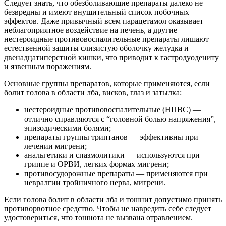
Следует знать, что обезболивающие препараты далеко не
безвредны и имеют внушительный список побочных
эффектов. Даже привычный всем парацетамол оказывает
неблагоприятное воздействие на печень, а другие
нестероидные противовоспалительные препараты лишают
естественной защиты слизистую оболочку желудка и
двенадцатиперстной кишки, что приводит к гастродуодениту
и язвенным поражениям.
Основные группы препаратов, которые применяются, если
болит голова в области лба, висков, глаз и затылка:
нестероидные противовоспалительные (НПВС) —
отлично справляются с “головной болью напряжения”,
эпизодическими болями;
препараты группы триптанов — эффективны при
лечении мигрени;
анальгетики и спазмолитики — используются при
гриппе и ОРВИ, легких формах мигрени;
противосудорожные препараты — применяются при
невралгии тройничного нерва, мигрени.
Если голова болит в области лба и тошнит допустимо принять
противорвотное средство. Чтобы не навредить себе следует
удостовериться, что тошнота не вызвана отравлением.