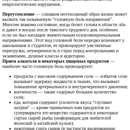
неврологические нарушения.
Переутомление
— слишком интенсивный образ жизни может
вызвать так называемую “головную боль напряжения”.
Многим знакомо состояние, когда болит голова в области лба
и давит в висках после тяжелого трудового дня, особенно
если он был насыщен значительным психоэмоциональным
напряжениями. Этот вид головной боли нередко возникает у
школьников и студентов, ее провоцируют умственные
перегрузки, неуверенность и страх перед контрольными и
экзаменами, душные классы и аудитории.
Прием алкоголя и некоторых пищевых продуктов
—
наиболее часто головную боль провоцируют:
продукты с высоким содержанием соли — избыток соли
вызывает задержку жидкости в тканях, что вызывает
повышение артериального и внутричерепного давления;
копчености — также содержат большое количество
соли;
еда, которая содержит усилитель вкуса “глутамат
натрия” — кроме привычных нам продуктов из
супермаркета это вещество содержится в некоторых
сортах сырой рыбы (информация для любителей
японской и китайской кухни);
некоторые сорта сыров (в частности выдержанные