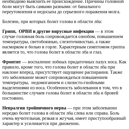
необходимо выяснить ее происхождение. Причины головной
боли могут быть самыми разными: от банального
переутомления и недосыпа до серьезного поражения мозга.
Болезни, при которых болит голова в области лба:
Грипп, ОРВИ и другие вирусные инфекции
— в этом
случае головная боль сопровождается ознобом, повышением
температуры, светобоязнью, слезоточивостью, а также
насморком и болью в горле. Характерным симптомом гриппа
является то, что голова болит в области лба и глаз.
Фронтит
— воспаление лобных придаточных пазух носа. Как
правило, кроме того, что голова болит в области лба при
наклоне вперед, присутствует ощущение распирания. Также
это заболевание может сопровождаться повышением
температуры, недомоганием и слизисто-гнойными
выделениями из носа. Особенность заболевания в том, что в
большинстве случаев голова болит в области лба и бровей
постоянно.
Невралгия тройничного нерва
— при этом заболевании
нередко болит голова в области лба слева или справа. Боль
очень мучительная, резкая и жгучая, имеет приступообразный
характер и усиливается при движении.