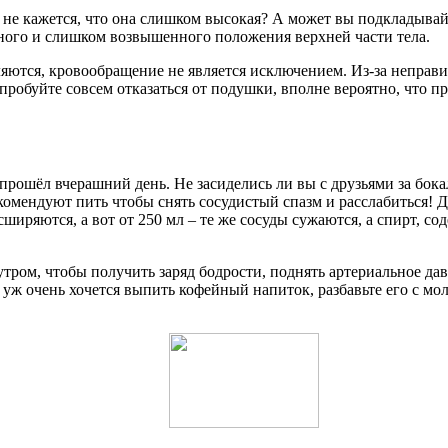
 не кажется, что она слишком высокая? А может вы подкладыва
бного и слишком возвышенного положения верхней части тела.
ляются, кровообращение не является исключением. Из-за неправи
пробуйте совсем отказаться от подушки, вполне вероятно, что пр
 прошёл вчерашний день. Не засиделись ли вы с друзьями за бо
комендуют пить чтобы снять сосудистый спазм и расслабиться! Д
сширяются, а вот от 250 мл – те же сосуды сужаются, а спирт,
тром, чтобы получить заряд бодрости, поднять артериальное давл
 уж очень хочется выпить кофейный напиток, разбавьте его с мо