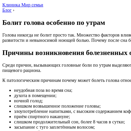
Клиника Мир семьи
Блог
›
Болит голова особенно по утрам
Голова никогда не болит просто так. Множество факторов влия
развитости и невыносимой ноющей болью. Почему после сна бо
Причины возникновения болезненных 
Среди причин, вызывающих головные боли по утрам выделяют т
пищевого рациона.
К патологическим причинам почему может болеть голова относ
неудобная поза во время сна;
духота в помещении;
ночной голод;
слишком возвышенное положение головы;
злоупотребление напитками, с высоким содержанием коф
приём спиртного накануне;
слишком продолжительный сон, более 8 часов в сутки;
засыпание с туго заплетённым волосом;