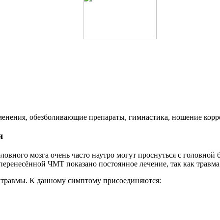
именения, обезболивающие препараты, гимнастика, ношение кор
я
ловного мозга очень часто наутро могут проснуться с головной
еренесённой ЧМТ показано постоянное лечение, так как травма
е травмы. К данному симптому присоединяются: