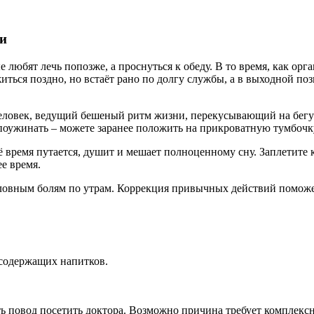
ли
ые любят лечь попозже, а проснуться к обеду. В то время, как о
житься поздно, но встаёт рано по долгу службы, а в выходной по
еловек, ведущий бешеный ритм жизни, перекусывающий на бегу 
 поужинать – можете заранее положить на прикроватную тумбочк
время путается, душит и мешает полноценному сну. Заплетите ко
ее время.
ловным болям по утрам. Коррекция привычных действий поможет
содержащих напитков.
есть повод посетить доктора. Возможно причина требует компле