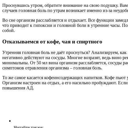
Проснувшись утром, обратите внимание на свою подушку. Вам
случаев головная боль по утрам возникает именно из-за неудо
Во сне организм расслабляется и отдыхает. Все функции замед
что приводит к гипоксии и головной боли в утренние часы. По
собой.
Отказываемся от кофе, чая и спиртного
Утренняя головная боль не даёт проснуться? Анализируем, как
негативно действуют на сосуды. Многие возразят, ведь вино ре
минимальны. От 50 мл вина организм расслабляется, сосуды ра
симптомов отравления организма – головная боль.
То же самое касается кофеинсодержащих напитков. Кофе пьют у
Организм настроен на отдых, а его насильно пробуждают. Если
повышения АД.
Читайте также: