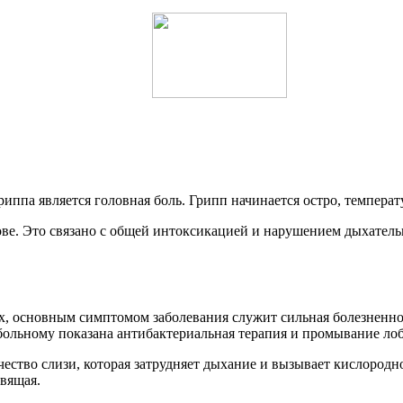
ппа является головная боль. Грипп начинается остро, температу
ове. Это связано с общей интоксикацией и нарушением дыхател
х, основным симптомом заболевания служит сильная болезненно
больному показана антибактериальная терапия и промывание ло
чество слизи, которая затрудняет дыхание и вызывает кислород
авящая.