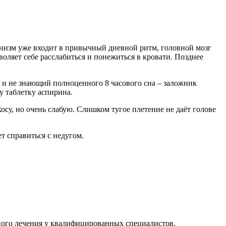
рганизм уже входит в привычный дневной ритм, головной мозг
зволяет себе расслабиться и понежиться в кровати. Позднее
и не знающий полноценного 8 часового сна – заложник
у таблетку аспирина.
су, но очень слабую. Слишком тугое плетение не даёт голове
 справиться с недугом.
ксного лечения у квалифицированных специалистов.