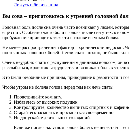
Ложусь и болит спина
Вы сова – приготовьтесь к утренней головной бо
Головная боль после сна очень часто возникает у людей, котор
ещё спит. Особенно часто болит голова после сна у тех, кто ло
пробуждение приводит к тяжести в голове и тупым болям.
Не менее распространённый фактор – хронический недосып. Ч
постоянных головных болей. Легли спать поздно, не было сил
Очень неудобно спать с распущенным длинным волосом, он всё 
расслабиться, кровоток затрудняется и возникает боль в утренн
Это были безобидные причины, приводящие к разбитости и го
Чтобы утром не болела голова перед тем как лечь спать:
Проветривайте комнату.
Избавьтесь от высоких подушек.
Контролируйте, количество выпитых спиртных и кофеин
Старайтесь засыпать и просыпаться своевременно.
Не допускайте длительных голоданий.
Если же после сна, утром голова болеть не перестаёт – 