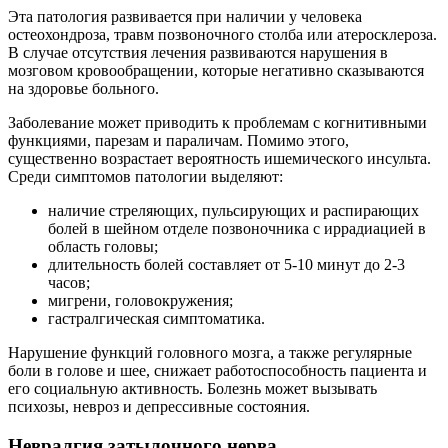
Эта патология развивается при наличии у человека
остеохондроза, травм позвоночного столба или атеросклероза.
В случае отсутствия лечения развиваются нарушения в
мозговом кровообращении, которые негативно сказываются
на здоровье больного.
Заболевание может приводить к проблемам с когнитивными
функциями, парезам и параличам. Помимо этого,
существенно возрастает вероятность ишемического инсульта.
Среди симптомов патологии выделяют:
наличие стреляющих, пульсирующих и распирающих
болей в шейном отделе позвоночника с иррадиацией в
область головы;
длительность болей составляет от 5-10 минут до 2-3
часов;
мигрени, головокружения;
гастралгическая симптоматика.
Нарушение функций головного мозга, а также регулярные
боли в голове и шее, снижает работоспособность пациента и
его социальную активность. Болезнь может вызывать
психозы, невроз и депрессивные состояния.
Невралгия затылочного нерва