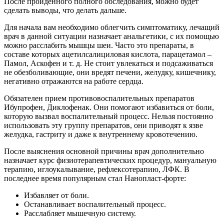
После пройденного полного обследования, можно будет
сделать выводы, что делать дальше.
Для начала вам необходимо облегчить симптоматику, лечащий
врач в данной ситуации назначает анальгетики, с их помощью
можно расслабить мышцы шеи. Часто это препараты, в
составе которых ацетилсалициловая кислота, парацетамол –
Памол, Аскофен и т. д. Не стоит увлекаться и подсаживаться
не обезболивающие, они вредят печени, желудку, кишечнику,
негативно отражаются на работе сердца.
Обязателен прием противовоспалительных препаратов
Ибупрофен, Диклофенак. Они помогают избавиться от боли,
которую вызвал воспалительный процесс. Нельзя постоянно
использовать эту группу препаратов, они приводят к язве
желудка, гастриту и даже к внутреннему кровотечению.
После выяснения основной причины врач дополнительно
назначает курс физиотерапевтических процедур, мануальную
терапию, иглоукалывание, рефлексотерапию, ЛФК. В
последнее время популярным стал Нанопласт-форте:
Избавляет от боли.
Останавливает воспалительный процесс.
Расслабляет мышечную систему.