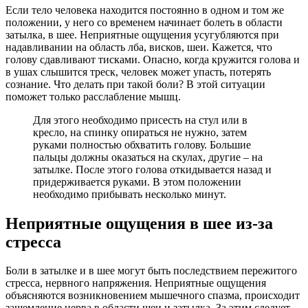
Если тело человека находится постоянно в одном и том же
положении, у него со временем начинает болеть в области
затылка, в шее. Неприятные ощущения усугубляются при
надавливании на область лба, висков, шеи. Кажется, что
голову сдавливают тисками. Опасно, когда кружится голова и
в ушах слышится треск, человек может упасть, потерять
сознание. Что делать при такой боли? В этой ситуации
поможет только расслабление мышц.
Для этого необходимо присесть на стул или в
кресло, на спинку опираться не нужно, затем
руками полностью обхватить голову. Большие
пальцы должны оказаться на скулах, другие – на
затылке. После этого голова откидывается назад и
придерживается руками. В этом положении
необходимо прибывать несколько минут.
Неприятные ощущения в шее из-за
стресса
Боли в затылке и в шее могут быть последствием пережитого
стресса, нервного напряжения. Неприятные ощущения
объясняются возникновением мышечного спазма, происходит
защемление нерва в области шеи и затылка. За этим следует