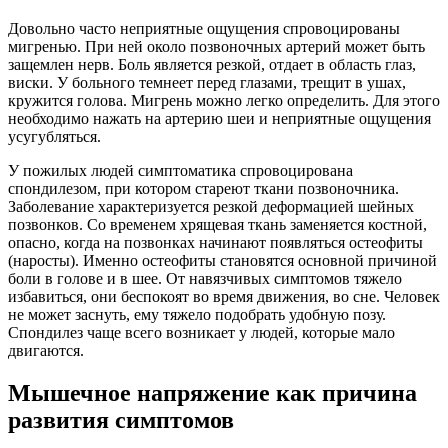
Довольно часто неприятные ощущения спровоцированы
мигренью. При ней около позвоночных артерий может быть
защемлен нерв. Боль является резкой, отдает в область глаз,
виски. У больного темнеет перед глазами, трещит в ушах,
кружится голова. Мигрень можно легко определить. Для этого
необходимо нажать на артерию шеи и неприятные ощущения
усугубляться.
У пожилых людей симптоматика спровоцирована
спондилезом, при котором стареют ткани позвоночника.
Заболевание характеризуется резкой деформацией шейных
позвонков. Со временем хрящевая ткань заменяется костной,
опасно, когда на позвонках начинают появляться остеофиты
(наросты). Именно остеофиты становятся основной причиной
боли в голове и в шее. От навязчивых симптомов тяжело
избавиться, они беспокоят во время движения, во сне. Человек
не может заснуть, ему тяжело подобрать удобную позу.
Спондилез чаще всего возникает у людей, которые мало
двигаются.
Мышечное напряжение как причина
развития симптомов